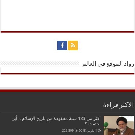
رواد الموقع في العالم
الاكثر قراءة
اكثر من 183 سنة مفقودة من تاريخ الإسلام .. أين
اختفت ؟
1 مارس,2018
223,809