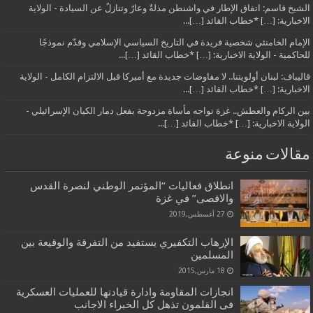
الشيخ قاسم: اتفاق الإطار في واشنطن مذلةٌ وعارٌ وتنازلٌ عن السيادة - الولاية
الاخبارية: […] *خطاب القائد […]...
الإمام الخامنئي شخصية فريدة في التاريخ السياسي الإسلامي وقدّم نموذجًا
للحاكمية - الولاية الاخبارية: […] *خطاب القائد […]...
قاليباف: لبنان أولويتنا.. لا مفاوضات جديدة مع أميركا قبل الالتزام الكامل - الولاية
الاخبارية: […] *خطاب القائد […]...
بين الركام والعطش.. غزة تواجه مأساة مزدوجة بفعل دمار الكيان الإسرائيلي -
الولاية الاخبارية: […] *خطاب القائد […]...
مقالات منوعة
انطلاق فعاليات “المؤتمر الوطني لنصرة القدس
والاقصى” في غزة
27 أغسطس,2019
الإرهاب التكفيري يستفيد من التفرقة والوقيعة بين
المسلمين
18 مارس,2015
انجازات المقاومة وادارة قیادتها للعملیات العسکریة
فی القلمون تذهل کل الخبراء الاجانب