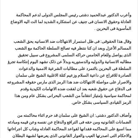
وأعرب الدکتور عبدالحمید دشتی رئیس المجلس الدولی لدعم المحاکمة
العادلة وحقوق الانسان فی جنیف عن استنکاره الشدید لما الت الیه الاوضاع
المأسویة فی البحرین .
وقال هذا الحقوقی: فی ظل استمرار الانتهاکات ضد الانسانیه بحق الشعب
المسالم الأعزل وبعد ان کنا ننتظر فیه تصالح السلطة الحاکمة مع الشعب
الذی یواصل وللعام الخامس حراکه السلمی المشروع فی سبیل تحقیق
مطالبه الانسانیة والدولیه والدستوریه وبدلاً عن ذلک نشهد الیوم إنتکاسة تجرؤ
السلطة فی البحرین بالتمرد علی مطالبات الشرعیة الاممیة والدعوات
الصادرة للافراج عن داعیة السلام وزعیم کتلة الاغلبیة الشیخ علی سلمان
والاصرار علی مواصلة الانتهاکات ضد هذا الرمز الذی مارس حقوقه المشروعه
فی الدفاع عن حقوق شعبه بعد ان لفقت ضده الاتهامات الکیدیة وقدم
لمحاکمة سیاسیة بإمتیاز انتقاماً من الشعب البحرانی بشکل عام ومن هذا
الرمز القیادی السیاسی بشکل خاص.
وأضاف الدکتور دشتی: ان الشیخ علی سلمان قد حرم اثناء محاکمته من
الضمانات القانونیه ومن حقه فی الترافع والدفاع عن نفسه وعن قیمه ومبادئه
مما اسبغ علی المحاکمه فقدانها لقواعد المحاکمة العادله وشاب کل اجراءاتها
والاحکام التی اصدرتها العیب والعوار القانونی الذی یعرضها لشبهة البطلان