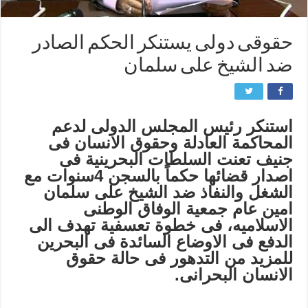
حقوقی دولی یستنکر الحکم الصادر
ضد الشیخ علی سلمان
استنکر رئیس المجلس الدولی لدعم
المحاکمة العادلة وحقوق الانسان فی
جنیف تعنت السلطات البحرینیة فی
اصدار قضائها حکماً بالسجن 4سنوات مع
الشغل والنفاذ ضد الشیخ علی سلمان
امین عام جمعیة الوفاق الوطنی
الاسلامیه، فی خطوة تعسفیة تهدف الی
الدفع فی الاوضاع السائدة فی البحرین
للمزید من التدهور فی حالة حقوق
الانسان البحرانی.