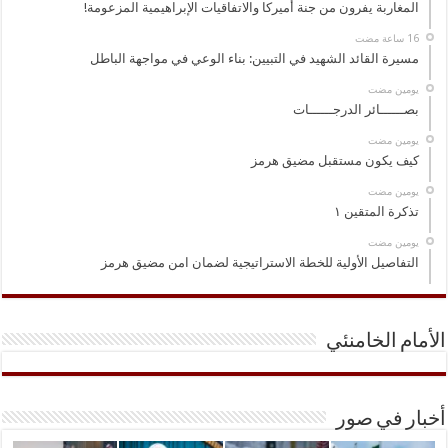
المغاربة يفرون من جنة أميركا والاتفاقيات الإبراهيمية المزعومة!
مسيرة القائد الشهيد في التبيين: بناء الوعي في مواجهة الباطل
‏يومين مضت
بصــــــائر الدرجــــــات
‏يومين مضت
كيف يكون مستقبل مضيق هرمز
‏يومين مضت
تذكرة المتقين ١
‏يومين مضت
التفاصيل الأولية للخطة الاستراتيجية لضمان امن مضيق هرمز
الأمام الخامنئي
أخبار في صور