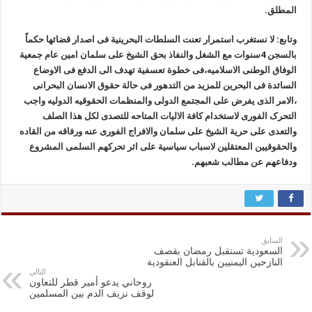
المطلق.
وتابع: لا نستغرب استمرار تعنت السلطات البحرینیة فی اصدار قضائها حکماً
بالسجن 4سنوات مع الشغل والنفاذ بحق الشیخ علی سلمان امین عام جمعیة
الوفاق الوطنی الاسلامیه،فی خطوة تعسفیة تهدف الی الدفع فی الاوضاع
السائدة فی البحرین للمزید من التدهور فی حالة حقوق الانسان البحرانی
،الامر الذی یفرض علی المجتمع الدولی والمنظمات الحقوقیه الدولیه واجب
التحرک الفوری لاستخدام کافة الالیات المتاحه للتصدی لکل هذا الصلف
والتعدی علی حریة الشیخ علی سلمان والافراج الفوری عنه ورفاقه من القاده
والحقوقیین المعتقلین لاسباب سیاسیة علی اثر تحرکهم السلمی المشروع
ودفاعهم عن مطالب شعبهم.
السابق
السعودية تستقبل رمضان بقصف
النازحين اليمنيين بالقنابل العنقودية
التالي
روحاني يدعو أمير قطر للتعاون
لوقف نزيف الدم بين المسلمين