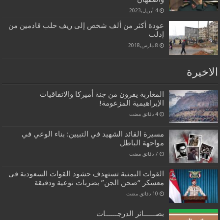
4 أبريل,2023
عودة أكثر من ألف شخص إلى ريف حلب قادمين من
إدلب
8 مارس,2018
الاخيرة
المغاربة يفرون من جنة أميركا والاتفاقيات
الإبراهيمية المزعومة!
مسيرة القائد الشهيد في التبيين: بناء الوعي في
مواجهة الباطل
القوات اليمنية تستهدف حشود القوات السعودية في
معسكر “صحن الجن” بضربات نوعية ودقيقة
بصــــــائر الدرجــــــات