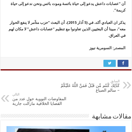
أن “عصابات داعش يدعو إلى حياة بائسة وموت بائس ونحن ندعو إلى حياة
كريمة”.
يذكر ان العبادي أكد، في (5 آذار 2015)، أن البعث “حزب متآمر لا ينفع الحوار
معه”، مبينا أن البعثيين الذين تعاونوا مع تنظيم “عصابات داعش” لا مكان لهم
في العراق.
المصدر: السومرية نيوز
السابق
كَذَٰلِكَ كُنتُم مِّن قَبْلُ فَمَنَّ اللَّهُ عَلَيْكُمْ
– سالم الصياغ
التالي
المفاوضات النووية حول عدد من
القضايا الخلافية مازالت جارية
مقالات مشابهة