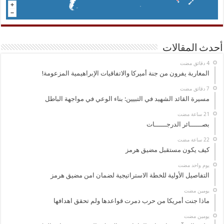
أحدث المقالات
المغاربة يفرون من جنة أميركا والاتفاقيات الإبراهيمية المزعومة!
مسيرة القائد الشهيد في التبيين: بناء الوعي في مواجهة الباطل
بصــــــائر الدرجــــــات
كيف يكون مستقبل مضيق هرمز
‏يوم واحد مضت
التفاصيل الأولية للخطة الاستراتيجية لضمان امن مضيق هرمز
‏يومين مضت
ماذا جنت أمريكا من حرب دمرت قواعدها ولم تحقق اهدافها
‏يومين مضت