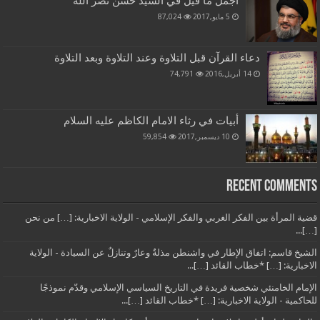
أجمل ما قيل في السيد حسن نصر الله
5 مايو,2017
87,024
دعاء القرآن قبل التلاوة وعند التلاوة وبعد التلاوة
14 أبريل,2016
74,791
أبيات في رثاء الامام الكاظم عليه السلام
10 ديسمبر,2017
59,854
Recent Comments
قضية المرأة بين الفكر الغربي والفكر الإسلامي - الولاية الاخبارية: […] من نحن
[…]...
الشيخ قاسم: اتفاق الإطار في واشنطن مذلةٌ وعارٌ وتنازلٌ عن السيادة - الولاية
الاخبارية: […] *خطاب القائد […]...
الإمام الخامنئي شخصية فريدة في التاريخ السياسي الإسلامي وقدّم نموذجًا
للحاكمية - الولاية الاخبارية: […] *خطاب القائد […]...