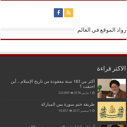
رواد الموقع في العالم
الاكثر قراءة
اكثر من 183 سنة مفقودة من تاريخ الإسلام .. أين
اختفت ؟
1 مارس,2018
223,809
طريقة ختم سورة يس المباركة
5 سبتمبر,2017
93,857