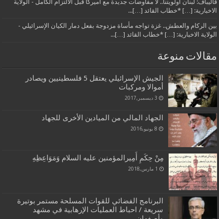
قاليباف: لبنان أولويتنا.. لا مفاوضات جديدة مع أميركا قبل الالتزام الكامل - الولاية
الاخبارية: […] *خطاب القائد […]...
بين الركام والعطش.. غزة تواجه مأساة مزدوجة بفعل دمار الكيان الإسرائيلي -
الولاية الاخبارية: […] *خطاب القائد […]...
مقالات منوعة
الجيش الإسرائيلي يعتقل 5 فلسطينيين ويصادر
أموالا ومركبات
3 ديسمبر,2017
الجهاد المالي من الميادين الأخرى للجهاد
8 يونيو,2016
مِنْ حِكَمِ أَمِيرالمؤمنين عليه السلام وَمَوَاعِظِهِ
1 مارس,2018
البرنامج الفضائي للقوات المسلحة مستمر بوتيرة
سريعة / احباط العمليات الإرهابية في مشهد
وأصفهان