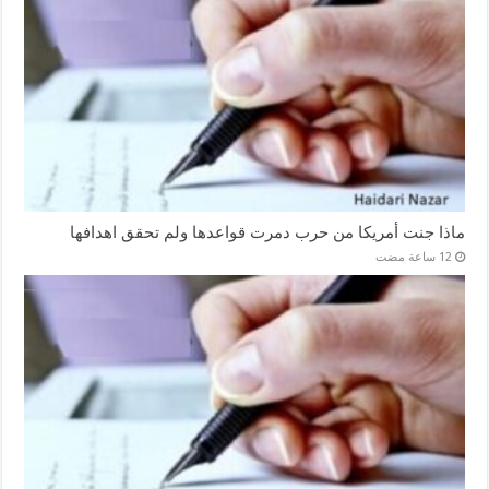
ماذا جنت أمريكا من حرب دمرت قواعدها ولم تحقق اهدافها