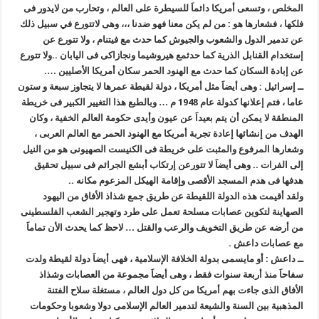
المخلص ، وتسعى أمريكا دائماَ للسيطرة على العالم ، وتحارب من لايدور فى
فلكها ، فشعارها هو : من لم يكن معنا فهو ضدنا ،،، وهى لاتتورع في سبيل ذلك
عن تدمير الدول والشعوب والجيوش كما حدث مع فيتنام ، ولا تتورع عن
إستخدام القنابل الذرية كما حدثمع هيروشيما ونجازاكى فى اليابان ..ولا تتورع
عن إبادة السكان كما حدث مع الهنود الحمر سكان أمريكا الأصليين ….
ــ إسرائيل : وهى أيضاَ مثل أمريكا ، دولة لقيطة عمرها لا يتجاوز سبعة و ستون
عاما ، فتم إعلانها كدولة عام 1948 م … وبالطبع هذا التغيير الكبير فى خريطة
المنطقة لا يمكن أن يتم بعيداَ عن عيون وأيدى حكومة العالم الخفية ، وكان
الهدف من إنشائها إعادة تجربة أمريكا مع الهنود الحمر مع العالم العربى ،
وشعارها المرفوع والمثبت على خريطة فى الكنيست الصهيونى هو من النيل
إلى الفرات .. وهى أيضاَ لا تتورعن إرتكاب أبشع الجرائم فى سبيل تحقيق
هدفها فى هدم المسجد الأقصى وإقامة الهيكل المزعوم مكانه ..
ولقد أقيمت هذه الدولة اللقيطة عن طريق جمع شذاذ الأفاق من اليهود
الصهاينة لتكوين عصابات مسلحة تعمل على طرد وتهجير الشعب الفلسطينى
من أرضه عن طريق التخويف والرعب والقتل … لاحظ كما يحدث الأن تماماَ
مع عصابات داعش .
ــ داعش : أو مايسمى بدولة الخلافة الإسلامية ، فهى أيضاَ دولة لقيطة ولدت
سفاحاَ منذ أربعة سنوات فقط ، وهى أيضاَ مجموعة من العصابات وشذاذ
الأفاق الذى جاءت بهم أمريكا من كل دول العالم ، مستغلة سلاح الفتنة
المذهبية بين السنة والشيعة لتدمير العالم الإسلامى دولا وشعوبا وحكومات