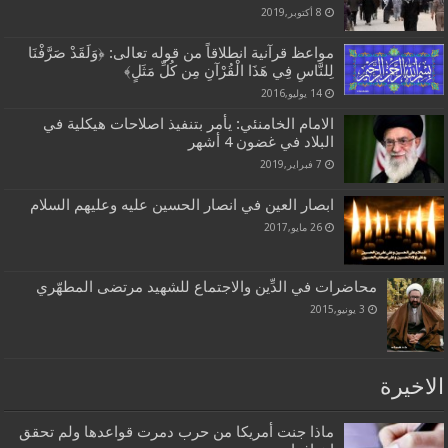
8 أكتوبر,2019
مواعظ قرآنية انطلاقاً من قوله تعالى: ﴿وَلَقَدْ صَرَّفْنَا
لِلنَّاسِ فِي هَذَا الْقُرْآنِ مِن كُلِّ مَثَلٍ﴾
14 يوليو,2016
الامام الخامنئي: يأمر بتنفيذ اصلاحات هيكلية في
البلاد في غضون 4 أشهر
7 فبراير,2019
ابصار العين في انصار الحسين عليه وعليهم السلام
26 مايو,2017
محاضرات في الدِّين والاجتماع للشهيد مرتضى المطهّري
3 يونيو,2015
الاخيرة
ماذا جنت أمريكا من حرب دمرت قواعدها ولم تحقق