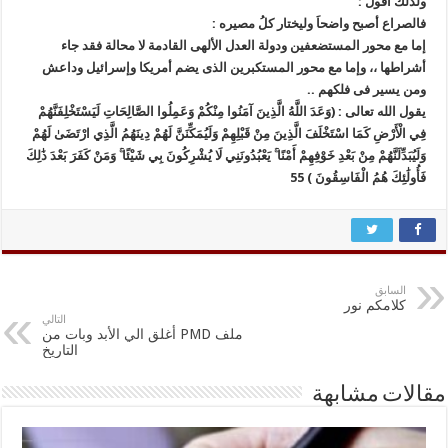
ولذلك أقول :
فالصراع أصبح واضحاَ وليختار كلُ مصيره :
إما مع محور المستضعفين ودولة العدل الألهى القادمة لا محالة فقد جاء
أشراطها ،، وإما مع محور المستكبرين الذى يضم أمريكا وإسرائيل وداعش
ومن يسير فى فلكهم ..
يقول الله تعالى : (وَعَدَ اللَّهُ الَّذِينَ آمَنُوا مِنْكُمْ وَعَمِلُوا الصَّالِحَاتِ لَيَسْتَخْلِفَنَّهُمْ
فِي الْأَرْضِ كَمَا اسْتَخْلَفَ الَّذِينَ مِنْ قَبْلِهِمْ وَلَيُمَكِّنَنَّ لَهُمْ دِينَهُمُ الَّذِي ارْتَضَىٰ لَهُمْ
وَلَيُبَدِّلَنَّهُمْ مِنْ بَعْدِ خَوْفِهِمْ أَمْنًا ۚ يَعْبُدُونَنِي لَا يُشْرِكُونَ بِي شَيْئًا ۚ وَمَنْ كَفَرَ بَعْدَ ذَٰلِكَ
فَأُولَٰئِكَ هُمُ الْفَاسِقُونَ ) 55
السابق
كلامكم نور
التالي
ملف PMD أغلق الي الأبد وبات من
التاريخ
مقالات مشابهة