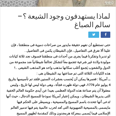
لماذا يستهدفون وجود الشيعة ؟ –
سالم الصباغ
حتى نستطيع أن نفهم حقيقة مايدور من صراعات دموية فى منطقتنا ، فإن
علينا ألا نغرق فى التفاصيل ، فإن الشيطان يكمن فى التفاصيل .
لو تدبرنا وتفكرنا فيما يجرى من أحداث فى منطقتنا فسوف نجد ثلاثة كيانات
مولودة ولادة غير شرعية تتجمع معاَ لتشكل تحالفاَ شيطانياَ ضد مجموعة من
الدول والشعوب يَجمع أغلب سكانها مذهب واحد هو المذهب الشيعى ..!
هذه الكيانات الثلاثة التى تم صناعتها بيد الشيطان هى :
ــ أمريكا : فعمرها يمكن أن يُحسب بعشرات السنين فلقد تم تأسيسها بتاريخ
4 يوليو عام 1776، فهى دولة ظهرت فجأة ، وهى دولة ليس لها تاريخ ، وليس
معقولاَ أن يتم صناعة هذه الدولة العظمى بعيدا عن أيدى حكومة العالم الخفية
التى يديرها الشيطان ، ويمكن إعتبار أمريكا نموذجا للمسيح الدجال ، حيث أنها
تَدعى أنها تتحدث باسم المسيح والمسيحية ، ويسيطر على الحكم فيها
مايسمى بالمسيحية الصهيونية التى تُعد لحرب عالمية يتم فيها تدمير العالم
الإسلامى فيما يُسمى بمعركة هرمجدون وذلك كمقدمة لظهور المسيح