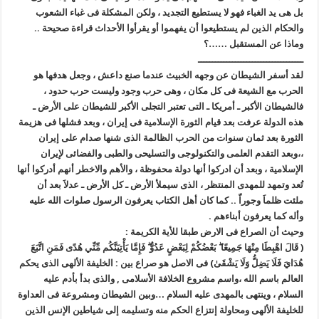
بل هى يد الغباء فهو لا يستطيع التجديد ، ولكن المشكلة فى غباء الشعوب
والحكام الذين لم يستطيعوا أن يفهموا أو يقرأوا الأحداث قراءة صحيحة ..
وماذا عن المستقبل ……؟
ـــــــــــــــــــــــــــــــــــــ
لقد أسفر الشيطان عن وجهه الخبيث عندما صنع داعش ، وجعل هدفها هو
الحرب مع الشيعة فى كل مكان ، وهى حرب وجود وليست حرب حدود ،
فالشيطان الأكبر ـ أمريكا ـ التى تعتبر التجلى الأكبر للشيطان على الأرض ـ
هذه الدولة عرفت بعد قيام الثورة الإسلامية فى إيران ، وبعد فشلها فى هزيمة
الثورة بعد ثمان سنوات من الحرب الظالمة الذى شنها صدام على إيران
،،وبعد التقدم العلمى والتكنولوجى والتسليحى والطبى والفضائى لإيران
الإسلامية ، وبعد أن ادركوا أنها دولة محفوظة ، والأهم والاخطر أنهم أدركوا أنها
تُعد وتمهد للمهدى المنتظر ، الذى سيملأ الأرض ـ كل الأرض ـ عدلاَ بعد أن
ملئت ظلماَ وجوراّ .. كما كان أهل الكتاب يعرفون الرسول صلوات الله عليه
وأله كما يعرفون أبناءهم .
وحيث أن الصراع فى الارض طبقا للأية الكريمة :
( قَالَ اهْبِطَا مِنْهَا جَمِيعًا ۖ بَعْضُكُمْ لِبَعْضٍ عَدُوٌّ ۖ فَإِمَّا يَأْتِيَنَّكُم مِّنِّي هُدًى فَمَنِ اتَّبَعَ
هُدَايَ فَلَا يَضِلُّ وَلَا يَشْقَىٰ) فى الاصل هو صراع بين : الخليفة الألهى الذى يحكم
العالم باسم الله ،واسم مشروع الخلافة الأسلامى , والذى بدأ بأدم عليه
السلام ، وينتهى بالمهدى عليه السلام …وبين الشيطان ومشروعة فى العداوة
للخليفة الألهى ومحاولة إنتزاع الحكم منه وتسليمه إلى شياطين الإنس الذين