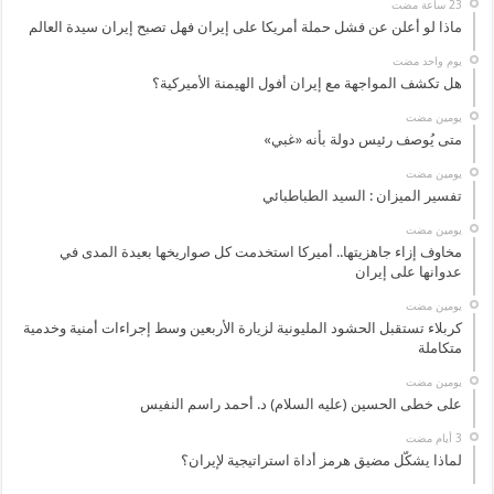
ماذا لو أعلن عن فشل حملة أمريكا على إيران فهل تصبح إيران سيدة العالم
‏يوم واحد مضت
هل تكشف المواجهة مع إيران أفول الهيمنة الأميركية؟
‏يومين مضت
متى يُوصف رئيس دولة بأنه «غبي»
‏يومين مضت
تفسير الميزان : السيد الطباطبائي
‏يومين مضت
مخاوف إزاء جاهزيتها.. أميركا استخدمت كل صواريخها بعيدة المدى في
عدوانها على إيران
‏يومين مضت
كربلاء تستقبل الحشود المليونية لزيارة الأربعين وسط إجراءات أمنية وخدمية
متكاملة
‏يومين مضت
على خطى الحسين (عليه السلام) د. أحمد راسم النفيس
لماذا يشكّل مضيق هرمز أداة استراتيجية لإيران؟