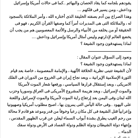
يقودهم بلجامه كما يقاد الحصان والبهائم ..كما فى حالات أمريكا وإسرائيل
وداعش ، ومن يسير فى فلكهم …
وهذا الصراع بين أدم بصفته الخليفة الذى أختاره الله ، وأمر الملائكة بالسجود
له ، والملائكة التى هى المدبرات أمراَ كما وصفها القرأن الكريم ، فهو فى
الحقيقة أو من يخلفه من الأنبياء والرسل والأئمة المعصومين هم من يجب أن
يخضع العالم لإدارتهم وليس أمثال أمريكا وإسرائيل وداعش …
لماذا يستهدفون وجود الشيعة ؟
ـــــــــــــــــــــــــــــــــــ
ونعود إلى السؤال عنوان المقال :
لماذا يستهدفون وجود الشيعة ؟
لأن الشيعة تتبنى نظرية الخلافة الألهية ، والإمامة المعصومة ، خاصة بعد قيام
الثورة الإسلامية الإيرانية ،، وبعد نجاح إيران فى الخروج من الدوران فى الفلك
الامريكى ، وبعد إستقلال قرارها السياسي ، ورفعها شعار الموت لأمريكا
والموت لإسرائيل ، وبعد هزيمة المشروع الأمريكى فى العراق وسوريا وحزب
الله لبنان وفى اليمن بعد إرتفاع راية الموت لأمريكا والموت لإسرائيل واللعنة
على اليهود ..وفى حالة اليأس التى يمرون بها ، اصبح مطلوب أمريكيا وصهيونيا
وإعرابياَ قتل الشيعة فى كل مكان رعباَ وخوفاَ من قدر وموعد هو قادم لا محالة
من رحم الغيب يطرق بشدة أبواب السماء ليعلن عن قرب الظهور المقدس ،
وإنتهاء دولة الشيطان ودولة الظلم ودولة الفساد فى الأرض ودولة سفك
الدماء ..