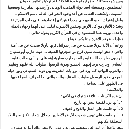
وجيوش ، مستغلة بعض أوهام عودة الخلافة عند تركيا وتنظيم الأخوان
المسلمين ، ومستغلة أيضاَ دولة المذهب الوهابى وأرصدتها المليارتية وتعصبها
المقيت ، ولتكشف النقاب عن أحد وجوه الشر فى العالم باسم الإسلام ..
ولعل إشتراك العدو الصهيونى مع داعش لإى إعتمادهما على جلب المرتزقة
وشذاذ الأفاق من كل الأرض وبنفس الأسلوب لدليل على أنهما وجهان لعملة
واحدة ، وربما هما المقصودان فى القرأن الكريم بقوله تعالى :
( فإذا جاء وعد الأخرة جئنا بكم لفيفا )
ورغم أن الأية تنزيلا تتحدث عن بنى إسرائيل فإنها تأويلا تتحدث عن بنى أمية
والتى داعش ليست سوى فرع من شجرتها الخبيثة … حيث حارب أبو سفيان
الرسول صلوات الله عليه وأله ، وحارب معاوية إبنه على بن أبى طالب عليه
السلام ، وحارب يزيد إبنهما الحسين وذرية الرسول صلوات الله عليهم وقتلهم
، والحرب النهائية كما ورد فى الروايات الشريفة بين دولة السفيانى وبين دولة
المهدى حفيد الرسول صلوات الله عليه وأله ، والتى بدأ أطراف الصراع فيها
فى الظهور على الساحة .
والخلاصة :
أن هذه الكيانات الثلاثة تشترك فى الأتى :
1 ـ أنها دول لقيطة ليس لها تاريخ
2 ـ أنها قامت على القتل والذبح والخوف
3 ـ أنها قامت على تهجير شعوب الأرض الأصليين وإحلال شذاذ الأفاق من البلاد
المختلفة مكانهم
وهنا نلاحظ أن اليد التى صنعتهم هى يد واحدة ، ولا يعنى ذلك أنها يد عبقرى ،