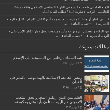
الإمام الخامنئي شخصية فريدة في التاريخ السياسي الإسلامي وقدّم نموذجًا
للحاكمية - الولاية الاخبارية: […] *خطاب القائد […]...
قاليباف: لبنان أولويتنا.. لا مفاوضات جديدة مع أميركا قبل الالتزام الكامل - الولاية
الاخبارية: […] *خطاب القائد […]...
بين الركام والعطش.. غزة تواجه مأساة مزدوجة بفعل دمار الكيان الإسرائيلي -
الولاية الاخبارية: […] *خطاب القائد […]...
مقالات منوعة
هبة السماء ، رحلتي من المسيحية إلى الإسلام
20 أبريل,2026
رئیس الجامعة الإسلامیة بالهند یوصی بالتدبر في
القرآن
6 ديسمبر,2016
العثمانيين الذين ارتكبوا المجازر بحق الشعب
الأرميني هم اليوم ممثلون بأردوغان وحكومته
5 يونيو,2015