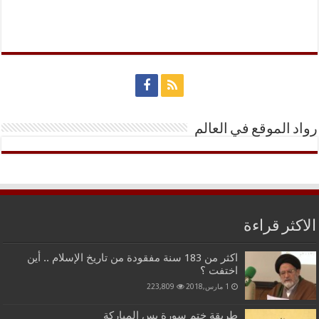
رواد الموقع في العالم
الاكثر قراءة
اكثر من 183 سنة مفقودة من تاريخ الإسلام .. أين
اختفت ؟
1 مارس,2018
223,809
طريقة ختم سورة يس المباركة