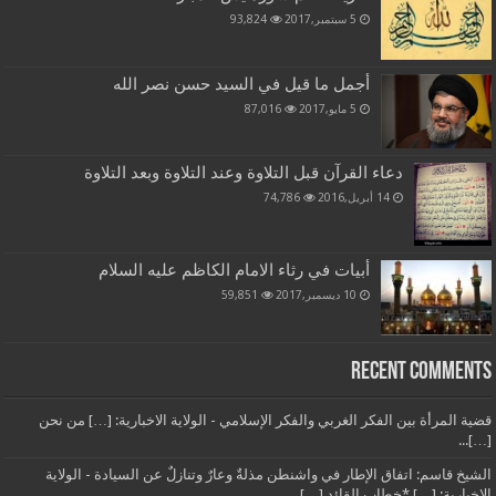
5 سبتمبر,2017
93,824
أجمل ما قيل في السيد حسن نصر الله
5 مايو,2017
87,016
دعاء القرآن قبل التلاوة وعند التلاوة وبعد التلاوة
14 أبريل,2016
74,786
أبيات في رثاء الامام الكاظم عليه السلام
10 ديسمبر,2017
59,851
Recent Comments
قضية المرأة بين الفكر الغربي والفكر الإسلامي - الولاية الاخبارية: […] من نحن
[…]...
الشيخ قاسم: اتفاق الإطار في واشنطن مذلةٌ وعارٌ وتنازلٌ عن السيادة - الولاية
الاخبارية: […] *خطاب القائد […]...