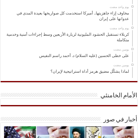
‏يوم واحد مضت
مخاوف إزاء جاهزيتها.. أميركا استخدمت كل صواريخها بعيدة المدى في
عدوانها على إيران
‏يوم واحد مضت
كربلاء تستقبل الحشود المليونية لزيارة الأربعين وسط إجراءات أمنية وخدمية
متكاملة
‏يومين مضت
على خطى الحسين (عليه السلام) د. أحمد راسم النفيس
‏يومين مضت
لماذا يشكّل مضيق هرمز أداة استراتيجية لإيران؟
الأمام الخامنئي
أخبار في صور