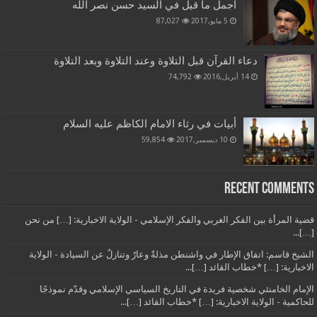
أجمل ما قيل في السيد حسن نصر الله
5 مايو,2017
87,027
دعاء القرآن قبل التلاوة وعند التلاوة وبعد التلاوة
14 أبريل,2016
74,792
أبيات في رثاء الامام الكاظم عليه السلام
10 ديسمبر,2017
59,854
Recent Comments
قضية المرأة بين الفكر الغربي والفكر الإسلامي - الولاية الاخبارية: […] من نحن
[…]...
الشيخ قاسم: اتفاق الإطار في واشنطن مذلةٌ وعارٌ وتنازلٌ عن السيادة - الولاية
الاخبارية: […] *خطاب القائد […]...
الإمام الخامنئي شخصية فريدة في التاريخ السياسي الإسلامي وقدّم نموذجًا
للحاكمية - الولاية الاخبارية: […] *خطاب القائد […]...