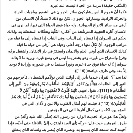
(المتّقي حقيقة) مرتبة من الحياة ليست عند غيره.
فكما أنّ عموم الناس يشاركون سائر الحيوان في الشعور بواجبات الحياة
والحركة الارادية، ويشاركها الحيوان، لكنّ مع ذلك لا نشكّ أنّ الانسان نوع
أرقى من سائر الانواع الحيوانية، وله حياة فوق الحياة التي فيها، لما نرى في
الانسان آثاره العجيبة المترشّحة من أفكاره الكلّية وتعقّلاته المختصّة به، ولذلك
نحكم في الحيوان إذا قسناه إلى النبات، وفي النبات إذا قسناه إلى ما قبله من
مراتب الوجود، أنّ لكلّ منها درجة أعلى وحياة هي أرقى من حياة ما قبله.
كذلك الانسان الذي أُوتي العلم والايمان واستقرّ في دار الايقان، واشتغل بربّه،
وفرغ واستراح من غيره، وهو يشعر بما ليس في وسع غيره، ويريد ما لا يناله
سواه، إنّ له حياة فوق حياة غيره، ونوراً يستمدّ به في شعوره، وإرادة لا توجد
إلاّ معه وفي ظرف حياته»( [110]).
لذا نجد أنّ القرآن عندما يأتي إلى أولئك الذين تولاّهم الشيطان، فأخرجهم من
النور إلى الظلمات (وَالَّذِينَ كَفَرُوا أَوْلِيَاؤُهُمُ الطَّاغُوتُ يُخْرِجُونَهُمْ مِنَ النُّورِ إِلَى
الظُّلُمَاتِ)( [111])، يقول عنهم: (لَهُمْ قُلُوبٌ لاَ يَفْقَهُونَ بِهَا وَلَهُمْ أَعْيُنٌ لاَ
يُبْصِرُونَ بِهَا وَلَهُمْ آذَانٌ لاَ يَسْمَعُونَ بِهَا أُولـئِكَ كَالاَْنْعَامِ بَلْ هُمْ أَضَلُّ أُولـئِكَ هُمُ
الْغَافِلُونَ)( [112]). فيثبت لهم أمثال القلوب والاعين والآذان التي في
المؤمنين، لكنّه ينفي كمال آثارها التي في المؤمنين.
ولعلّ هذا هو مراد الحديث الوارد عن رسول الله (صلّى الله عليه وآله) من
طرق الفريقين حيث قال: «وإنّه (أي العبد) ليتقرّب إليَّ بالنافلة حتى أحبّه، فإذا
أحببته كنت سمعه الذي يسمع به، وبصره الذي يُبصر به، ولسانه الذي ينطق