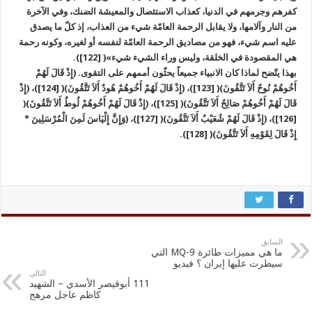
كفرهم وجرمهم في الدنيا، كعذاب الاستئصال والمعيشة الضنك، وفي الآخرة
من النار وآلامها، ولا يقابل الرحمة العامّة شيء من العذاب، إذ كلّ ما يصدق
عليه اسم شيء، فهو من مصاديق الرحمة العامّة لنفسه أو لغيره، وكونه رحمة
هي المقصودة في الخلقة، وليس وراء الشيء شيء»( [122]).
بهذا يتّضح لماذا كان الانبياء جميعاً يحثّون أممهم على التقوى. (إِذْ قَالَ لَهُمْ
أَخُوهُمْ نُوحٌ أَلاَ تَتَّقُونَ)( [123])، (إِذْ قَالَ لَهُمْ أَخُوهُمْ هُودٌ أَلاَ تَتَّقُونَ)( [124])، (إِذْ
قَالَ لَهُمْ أَخُوهُمْ صَالِحٌ أَلاَ تَتَّقُونَ)( [125])، (إِذْ قَالَ لَهُمْ أَخُوهُمْ لُوطٌ أَلاَ تَتَّقُونَ)(
[126])، (إِذْ قَالَ لَهُمْ شُعَيْبٌ أَلاَ تَتَّقُونَ)( [127])، (وَإِنَّ إِلْيَاسَ لَمِنَ الْمُرْسَلِينَ *
إِذْ قَالَ لِقَوْمِهِ أَلاَ تَتَّقُونَ)( [128]).
السابق
ما هي مميزات طائرة MQ-9 التي
سيطرت عليها إيران ؟ فيديو
التالي
111 أبوقيصر الأسدي – الشهيد
كاظم عاجل مرهج