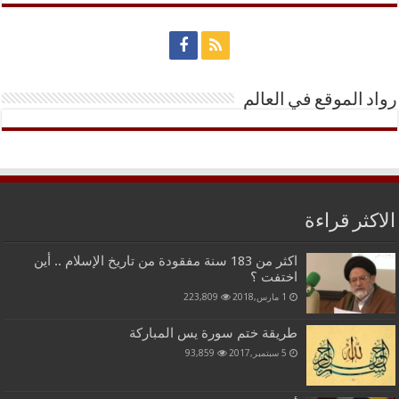
رواد الموقع في العالم
الاكثر قراءة
اكثر من 183 سنة مفقودة من تاريخ الإسلام .. أين
اختفت ؟
1 مارس,2018
223,809
طريقة ختم سورة يس المباركة
5 سبتمبر,2017
93,859