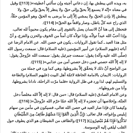
به، ويده التي يبطش بها، إن دعاني أجبته وإن سألني أعطيته»( [113]) وقيل
في معناه «إنّه لا يسمع إلاّ بحقّ وإلى حقّ، ولا ينظر إلاّ بحقّ وإلى حقّ، ولا
يبطش إلا بإذن الحقّ، ولا يمشي إلاّ إلى ما يرضى به الحقّ، وهو المؤمن حقّاً،
الذي راح عنه كلّ باطل، وصار واقفاً مع الحقّ»( [114]).
فتحصّل إلى هنا أنّ الانسان يصل بالتقوى إلى مقام يكون محبوباً لله تعالى،
وإذا أحبّ الله عبداً تولاّه، وإذا تولاّه كان آمناً من الخوف والحزن والفزع، و أنّ
مثل هذا العبد ـ كما تقول الروايات ـ يكون في حصن الله. عن الامام الرضا عن
آبائه (عليهم السلام) عن أمير المؤمنين (عليه السلام) قال: سمعت رسول الله
(صلّى الله عليه وآله) يقول: سمعت جبرئيل يقول: سمعت الله عزّوجلّ يقول:
لا إله إلاّ الله حصني فمن دخل حصني أمن من عذابي»( [115]).
من الواضح أنّ ذلك لا يتحقّق إلاّ بشروطها، وهي كما ورد في جملة من
الروايات: الايمان بالامامة الخاصّة لائمّة أهل البيت (عليهم السلام) والطاعة
والتسليم لهم، لذا ورد في ظل الرواية «فلما مرّت الراحلة، نادانا بشروطها،
وأنا من شروطها».
وعن الامام الصادق (عليه السلام) قال: «من قال: لا إله إلاّ الله مخلصاً دخل
الجنّة، وإخلاصها أن تحجزه لا إله إلاّ الله عمّا حرّم الله عزّوجلّ»( [116]).
وكيفما كان فإذا صار العبد في حصن الله تعالى، فسيكون في مأمن من سهام
إبليس وإغوائه، قال تعالى: (إِنَّ الَّذِينَ اتَّقَوْا إِذَا مَسَّهُمْ طَائِفٌ مِنَ الشَّيْطَانِ
تَذَكَّرُوا فَإِذَا هُمْ مُبْصِرُونَ)( [117]) والطائف من الشيطان هو الذي يطوف حول
القلب ليلقي إليه الوسوسة.