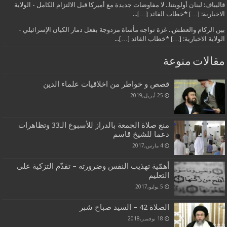
قاليباف: لبنان أولويتنا.. لا مفاوضات جديدة مع أميركا قبل الالتزام الكامل - الولاية
الاخبارية: […] *خطاب القائد […]...
بين الركام والعطش.. غزة تواجه مأساة مزدوجة بفعل دمار الكيان الإسرائيلي -
الولاية الاخبارية: […] *خطاب القائد […]...
مقالات منوعة
قصص و خواطر من اخلاقيات علماء الدين
25 أبريل,2019
منع صلاة الجمعة بالدراز للأسبوع الـ33 وتظاهرات
دعما للشيخ قاسم
4 مارس,2017
أهمّية تهذيب النفس وضرورته – تقدّم التزكية على
التعليم
5 يوليو,2017
الصلاة 42 – السيد صباح شبر
18 نوفمبر,2018