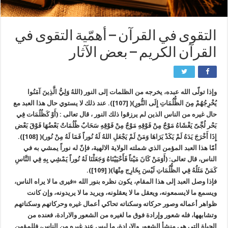
التقوى في القرآن – أهمّية التقوى في
القرآن الكريم – بعض الآثار
وإذا تولّى الله عبده، يخرجه من الظلمات إلى النور (اللهُ وَلِيُّ الَّذِينَ آمَنُوا
يُخْرِجُهُمْ مِنَ الظُّلُمَاتِ إِلَى النُّورِ)( [107]). عند ذلك لا يستوي حال هذا العبد مع
حال غيره من الناس الذين لم يرزقوا ذلك النور ، قال تعالى : (أَوْ كَظُلُمَات فِي
بَحْر لُجِّىّ يَغْشَاهُ مَوْجٌ مِنْ فَوْقِهِ مَوْجٌ مِنْ فَوْقِهِ سَحَابٌ ظُلُمَاتٌ بَعْضُهَا فَوْقَ بَعْض
إِذَا أَخْرَجَ يَدَهُ لَمْ يَكَدْ يَرَاهَا وَمَنْ لَمْ يَجْعَلِ اللهُ لَهُ نُوراً فَمَا لَهُ مِنْ نُور)( [108]).
أمّا هذا العبد المؤمن الذي شملته الولاية الالهية، فإنّ له نوراً يمشي به في
الناس، قال تعالى: (أَوَمَنْ كَانَ مَيْتاً فَأَحْيَيْنَاهُ وَجَعَلْنَا لَهُ نُوراً يَمْشِي بِهِ فِي النَّاسِ
كَمَنْ مَثَلُهُ فِي الظُّلُمَاتِ لَيْسَ بِخَارِج مِنْهَا)( [109]).
فإذا وصل العبد إلى هذا المقام، يكون نظره بنور الله «فيرى ما لا يراه الناس،
ويسمع ما لايسمعونه، ويعقل ما لا يعقلونه، ويريد ما لا يريدونه، وإن كانت
ظواهر أعماله وصور حركاته وسكناته تحاكي أعمال غيره وحركاتهم وسكناتهم
وتشابهها، فله شعور وإرادة فوق ما لغيره من الشعور والارادة، فعنده من
الحياة التي هي منشأ الشعور والارادة، ما ليس عند غيره من الناس، فللمؤمن