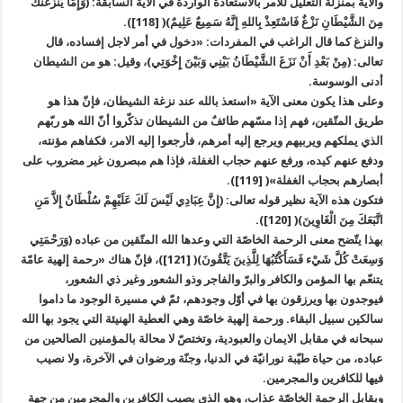
والآية بمنزلة التعليل للامر بالاستعاذة الواردة في الآية السابقة: (وَإِمَّا يَنزَغَنَّكَ
مِنَ الشَّيْطَانِ نَزْغٌ فَاسْتَعِذْ بِاللهِ إِنَّهُ سَمِيعٌ عَلِيمٌ)( [118]).
والنزغ كما قال الراغب في المفردات: «دخول في أمر لاجل إفساده، قال
تعالى: (مِنْ بَعْدِ أَنْ نَزَغَ الشَّيْطَانُ بَيْنِي وَبَيْنَ إِخْوَتِي)، وقيل: هو من الشيطان
أدنى الوسوسة.
وعلى هذا يكون معنى الآية «استعذ بالله عند نزغة الشيطان، فإنّ هذا هو
طريق المتّقين، فهم إذا مسّهم طائفٌ من الشيطان تذكّروا أنّ الله هو ربّهم
الذي يملكهم ويربيهم ويرجع إليه أمرهم، فأرجعوا إليه الامر، فكفاهم مؤنته،
ودفع عنهم كيده، ورفع عنهم حجاب الغفلة، فإذا هم مبصرون غير مضروب على
أبصارهم بحجاب الغفلة»( [119]).
فتكون هذه الآية نظير قوله تعالى: (إِنَّ عِبَادِي لَيْسَ لَكَ عَلَيْهِمْ سُلْطَانٌ إِلاَّ مَنِ
اتَّبَعَكَ مِنَ الْغَاوِينَ)( [120]).
بهذا يتّضح معنى الرحمة الخاصّة التي وعدها الله المتّقين من عباده (وَرَحْمَتِي
وَسِعَتْ كُلَّ شَيْء فَسَأَكْتُبُهَا لِلَّذِينَ يَتَّقُونَ)( [121])، فإنّ هناك «رحمة إلهية عامّة
يتنعّم بها المؤمن والكافر والبرّ والفاجر وذو الشعور وغير ذي الشعور،
فيوجدون بها ويرزقون بها في أوّل وجودهم، ثمّ في مسيرة الوجود ما داموا
سالكين سبيل البقاء. ورحمة إلهية خاصّة وهي العطية الهنيئة التي يجود بها الله
سبحانه في مقابل الايمان والعبودية، وتختصّ لا محالة بالمؤمنين الصالحين من
عباده، من حياة طيّبة نورانيّة في الدنيا، وجنّة ورضوان في الآخرة، ولا نصيب
فيها للكافرين والمجرمين.
ويقابل الرحمة الخاصّة عذاب، وهو الذي يصيب الكافرين والمجرمين من جهة