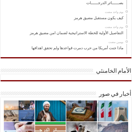
بصــــــائر الدرجــــــات
‏يوم واحد مضت
كيف يكون مستقبل مضيق هرمز
‏يوم واحد مضت
التفاصيل الأولية للخطة الاستراتيجية لضمان امن مضيق هرمز
‏يومين مضت
ماذا جنت أمريكا من حرب دمرت قواعدها ولم تحقق اهدافها
الأمام الخامنئي
أخبار في صور