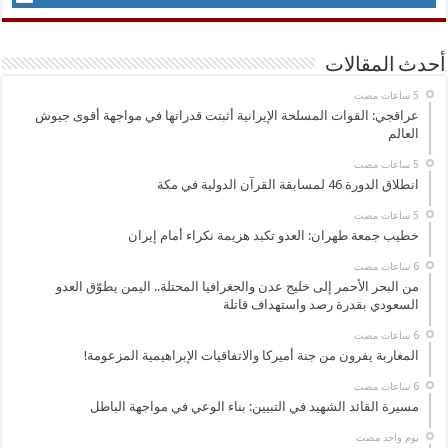
أحدث المقالات
عراقجي: القوات المسلحة الإيرانية أثبتت قدراتها في مواجهة أقوى جيوش
العالم
انطلاق الدورة 46 لمسابقة القرآن الدولية في مكة
خطيب جمعة طهران: العدو تكبد هزيمة نكراء أمام إيران
من البحر الأحمر إلى خليج عدن والجغرافيا المحتلة.. اليمن يطوّق العدو
السعودي بقدرة رصد واستهداف قاتلة
المغاربة يفرون من جنة أميركا والاتفاقيات الإبراهيمية المزعومة!
مسيرة القائد الشهيد في التبيين: بناء الوعي في مواجهة الباطل
‏يوم واحد مضت