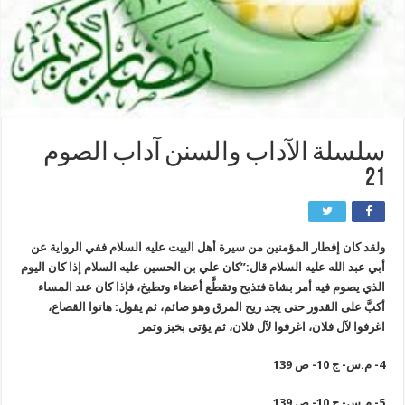
سلسلة الآداب والسنن آداب الصوم
21
ولقد كان إفطار المؤمنين من سيرة أهل البيت عليه السلام ففي الرواية عن
أبي عبد الله عليه السلام قال:”كان علي بن الحسين عليه السلام إذا كان اليوم
الذي يصوم فيه أمر بشاة فتذبح وتقطَّع أعضاء وتطبخ، فإذا كان عند المساء
أكبَّ على القدور حتى يجد ريح المرق وهو صائم، ثم يقول: هاتوا القصاع،
اغرفوا لآل فلان، اغرفوا لآل فلان، ثم يؤتى بخبز وتمر
4- م.س- ج 10- ص 139
5- م.س- ج 10- ص 139