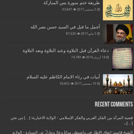
طريقة ختم سورة يس المباركة
5 سبتمبر,2017
93,847
أجمل ما قيل في السيد حسن نصر الله
5 مايو,2017
87,020
دعاء القرآن قبل التلاوة وعند التلاوة وبعد التلاوة
14 أبريل,2016
74,789
أبيات في رثاء الامام الكاظم عليه السلام
10 ديسمبر,2017
59,852
Recent Comments
قضية المرأة بين الفكر الغربي والفكر الإسلامي - الولاية الاخبارية: […] من نحن
[…]...
الشيخ قاسم: اتفاق الإطار في واشنطن مذلةٌ وعارٌ وتنازلٌ عن السيادة - الولاية