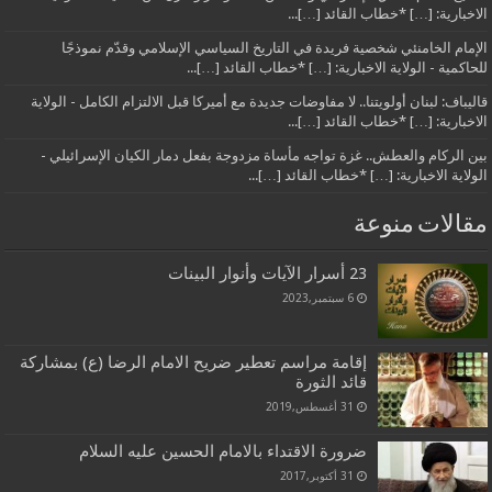
الاخبارية: […] *خطاب القائد […]...
الإمام الخامنئي شخصية فريدة في التاريخ السياسي الإسلامي وقدّم نموذجًا
للحاكمية - الولاية الاخبارية: […] *خطاب القائد […]...
قاليباف: لبنان أولويتنا.. لا مفاوضات جديدة مع أميركا قبل الالتزام الكامل - الولاية
الاخبارية: […] *خطاب القائد […]...
بين الركام والعطش.. غزة تواجه مأساة مزدوجة بفعل دمار الكيان الإسرائيلي -
الولاية الاخبارية: […] *خطاب القائد […]...
مقالات منوعة
23 أسرار الآيات وأنوار البينات
6 سبتمبر,2023
إقامة مراسم تعطير ضريح الامام الرضا (ع) بمشاركة
قائد الثورة
31 أغسطس,2019
ضرورة الاقتداء بالامام الحسين عليه السلام
31 أكتوبر,2017