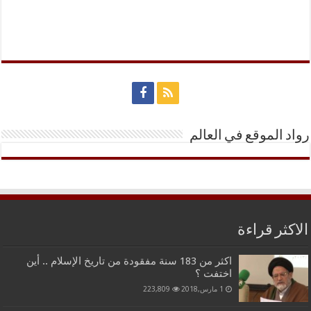
رواد الموقع في العالم
الاكثر قراءة
اكثر من 183 سنة مفقودة من تاريخ الإسلام .. أين
اختفت ؟
1 مارس,2018
223,809