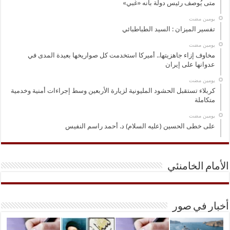
متى يُوصف رئيس دولة بأنه «غبي»
‏يومين مضت
تفسير الميزان : السيد الطباطبائي
‏يومين مضت
مخاوف إزاء جاهزيتها.. أميركا استخدمت كل صواريخها بعيدة المدى في
عدوانها على إيران
‏يومين مضت
كربلاء تستقبل الحشود المليونية لزيارة الأربعين وسط إجراءات أمنية وخدمية
متكاملة
‏يومين مضت
على خطى الحسين (عليه السلام) د. أحمد راسم النفيس
الأمام الخامنئي
أخبار في صور