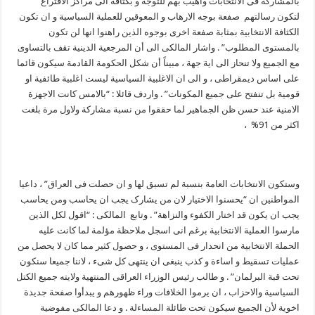
بالمشارکة فی الانتخابات وأهیب بهم للتوجه و بکثافة الى مراکز الأقتراع
لتکون رسالتهم صفعة بوجه الارهاب و المعوقین للعملیة السیاسیة و ان تکون
الکثافة الانتخابیة بمثابة صفعة اخرى بوجوه الذین راهنوا انها لن تکون
بالمستوى المطلوب” . واشار المالکی الى أن المرجعیة الدینیة تقف بالتساوی
مع الجمیع ولا تنحاز الى ایة جهة ، مبیناً أن شکل الحکومة القادمة سیکون قائما
على اساس دیمقراطی ، و الى ان الاغلبیة السیاسیة لیست اغلبیة طائفیة او
قومیة بل تنفتح على جمیع المکونات” . واردف قائلا : “بالامس کانت الاجهزة
الامنیة عند حسن ظن الجماهیر لما حققوا من نسبة مشارکة ولاول مرة بلغت
اکثر من 91% ،
وستکون الانتخابات العامة بنسبة لم تسبق لها و ان حصلت فی العراق” ، داعیا
المواطنین ان “یحسنوا الاختیار لان من یشارک یجب ان یحاسب ومن یحاسب
یجب ان یکون قد اختار الکفوء والنزاهة” . وتابع المالکی : “اقول لکل الذین
مارسوا العملیة الانتخابیة برغم انی اسجل ملاحظة مؤلمة لما کانت علیه
الحملة الانتخابیة من انحدار فی المستوى ، و حصول کثیر مما کان لا یحصل من
عملیات تسقیط و اساءة و کذب ینبغی ان ینتهی کل شیء ، لاننا جمیعا سنکون
تحت قبة البرلمان” . و طالب رئیس الوزراء العراقی المنتهیة ولایته جمیع الکتل
السیاسیة والاحزاب ، ان یرموا الخلافات وراء ظهورهم و یبدأوا صفحة جدیدة
اخویة لأن الجمیع سیکون تحت طائلة المساءلة . و دعا المالکی مفوضیة