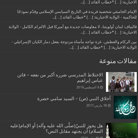
الاخبارية: […] *خطاب القائد […]...
الإمام الخامنئي شخصية فريدة في التاريخ السياسي الإسلامي وقدّم نموذجًا
للحاكمية - الولاية الاخبارية: […] *خطاب القائد […]...
قاليباف: لبنان أولويتنا.. لا مفاوضات جديدة مع أميركا قبل الالتزام الكامل - الولاية
الاخبارية: […] *خطاب القائد […]...
بين الركام والعطش.. غزة تواجه مأساة مزدوجة بفعل دمار الكيان الإسرائيلي -
الولاية الاخبارية: […] *خطاب القائد […]...
مقالات منوعة
الاختلاط المدرسي ضرره أكبر من نفعه – فاتن
عباس إبراهيم
6 أغسطس,2016
أخلاق النبي (ص) – السيد سامي خضرة
18 مارس,2017
هل يجوز للنبيّ(صلّى الله عليه وآله) أو الإمام(عليه
السلام) أن يجتهد مقابل النص؟
30 يناير,2016