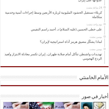
عدوانها على إيران
كربلاء تستقبل الحشود المليونية لزيارة الأربعين وسط إجراءات أمنية وخدمية
متكاملة
‏يوم واحد مضت
على خطى الحسين (عليه السلام) د. أحمد راسم النفيس
‏يومين مضت
لماذا يشكّل مضيق هرمز أداة استراتيجية لإيران؟
‏يومين مضت
تهديدات واشنطن تتآكل أمام صلابة طهران.. إيران تكسر معادلة الابتزاز وتُعيد
الردع الهجومي
الأمام الخامنئي
أخبار في صور