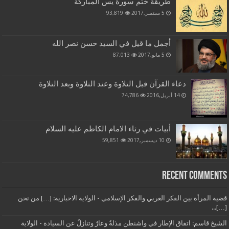
طريقة ختم سورة يس المباركة
5 سبتمبر,2017
93,819
أجمل ما قيل في السيد حسن نصر الله
5 مايو,2017
87,013
دعاء القرآن قبل التلاوة وعند التلاوة وبعد التلاوة
14 أبريل,2016
74,786
أبيات في رثاء الامام الكاظم عليه السلام
10 ديسمبر,2017
59,851
Recent Comments
قضية المرأة بين الفكر الغربي والفكر الإسلامي - الولاية الاخبارية: […] من نحن
[…]...
الشيخ قاسم: اتفاق الإطار في واشنطن مذلةٌ وعارٌ وتنازلٌ عن السيادة - الولاية