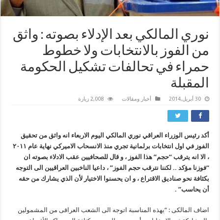
نوري المالكي بعد الإدلاء بصوته : واثق
من الفوز بالانتخابات ولا خطوط
حمراء في تحالفات تشكيل الحكومة
المقبلة
30 أبريل,2014
أخبار ومقالات
2,008 زيارة
أكد رئيس الوزراء العراقي نوري المالكي اليوم الاربعاء انه واثق من تحقيق
الفوز في اول انتخابات برلمانية تجري منذ الانسحاب الاميركي نهاية عام ۲۰۱۱
، الا انه يترقب “حجم” هذا الفوز ، و قال للصحافيين عقب الادلاء بصوته ان
“فوزنا مؤكد .. لكننا نترقب حجم الفوز” ، داعيا الناخبين العراقيين الى التوجه
بكثافة نحو صناديق الاقتراع ، و ان يحسنوا الاختيار لأن الذي يشارك من حقه
أن يحاسب” .
اضاف المالکی : “بهذه المناسبة اتوجه الى الشعب العراقی من المشمولین