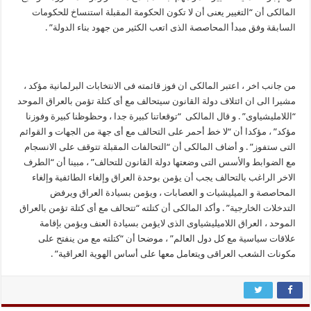
المالکی أن “التغییر یعنی أن لا تکون الحکومة المقبلة استنساخ للحکومات
السابقة وفق مبدأ المحاصصة الذی اتعب الکثیر من جهود بناء الدولة” .
من جانب اخر ، اعتبر المالکی ان فوز قائمته فی الانتخابات البرلمانیة مؤکد ،
مشیرا الى ان ائتلاف دولة القانون سیتحالف مع أی کتلة تؤمن بالعراق الموحد
“اللاملیشیاوی” . و قال المالکی “توقعاتنا کبیرة جدا ، وحظوظنا کبیرة وفوزنا
مؤکد” ، مؤکدا أن “لا خط أحمر على التحالف مع أی جهة من الجهات و القوائم
التی ستفوز” . و أضاف المالکی أن “التحالفات المقبلة تتوقف على الانسجام
مع الضوابط والأسس التی وضعتها دولة القانون للتحالف” ، مبینا أن “الطرف
الاخر الراغب بالتحالف یجب أن یؤمن بوحدة العراق وإلغاء الطائفیة وإلغاء
المحاصصة و المیلیشیات و العصابات ، ویؤمن بسیادة العراق ویرفض
التدخلات الخارجیة” . وأکد المالکی أن کتلته “تتحالف مع أی کتلة تؤمن بالعراق
الموحد ، العراق اللامیلیشیاوی الذی لایؤمن بسیادة العنف ویؤمن بإقامة
علاقات سیاسیة مع کل دول العالم” ، موضحا أن “کتلته مع من ینفتح على
مکونات الشعب العراقی ویتعامل معها على أساس الهویة العراقیة” .