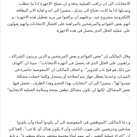
الانتخابات الى ان تراقب العملیة بدقة و ان تصلح الاجهزة اذا ما عطلت
وتبدیلها اذا ما کانت تحتاج الى تبدیل ، مشیرا الى انه و لغایة الان البطاقة
الالکترونیة مشروع جید ، وعلیهم ان یراقبوا من یرید تعطیل هذه الاجهزة ، و
اتهم بعض القوائم والمرشحین بالمراهنة على افشال الانتخابات وانهم یعولون
على عملیة الخلل الذی یحصل فی هذه الاجهزة.
وقال المالکی إن “بعض القوائم و بعض المرشحین و الذین یریدون الشراکة ..
یراهنون على الخلل الذی قد یحصل فی أجهزة الانتخابات” ، مبینا ان “الهدف
من ذلک هو فتح باب للتزویر” . و اضاف المالکی ان “المفوضیة حاضرة فی
المیدان، وعندما یعطل جهاز یتم إصلاحه أو یستبدل وکلما حصلت مشکلة
تصدوا لها” ، مشیرا الى ان “انتخابات بهذا الحجم وهذا الظرف ، تحصل فیها
بعض المشاکل، لکنها لن تکون مشاکل تطعن بصحة وسلامة العملیة الانتخابیة”
.
و دعا المالکی “الموظفین فی المفوضیة الى أن یکونوا أمناء وأن یکونوا
صادقین وحریصین على صوت الناخب وأن لا یکون هناک أی تلاعب” ، لافتا الى
ان “إجراء عملیة التغییر ، أمر مهم لبناء مجتمع متحضر ودولة متطورة” . و تابع