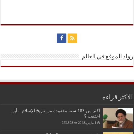
رواد الموقع في العالم
الاكثر قراءة
اكثر من 183 سنة مفقودة من تاريخ الإسلام .. أين
اختفت ؟
1 مارس,2018
223,808