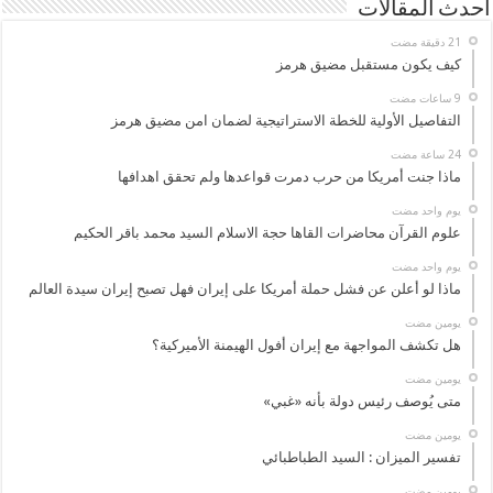
أحدث المقالات
كيف يكون مستقبل مضيق هرمز
التفاصيل الأولية للخطة الاستراتيجية لضمان امن مضيق هرمز
ماذا جنت أمريكا من حرب دمرت قواعدها ولم تحقق اهدافها
‏يوم واحد مضت
علوم القرآن محاضرات القاها حجة الاسلام السيد محمد باقر الحكيم
‏يوم واحد مضت
ماذا لو أعلن عن فشل حملة أمريكا على إيران فهل تصبح إيران سيدة العالم
‏يومين مضت
هل تكشف المواجهة مع إيران أفول الهيمنة الأميركية؟
‏يومين مضت
متى يُوصف رئيس دولة بأنه «غبي»
‏يومين مضت
تفسير الميزان : السيد الطباطبائي
‏يومين مضت