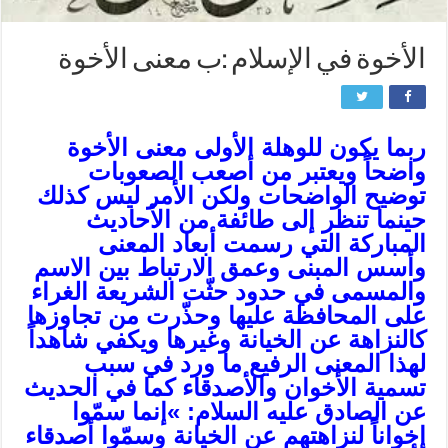
الأخوة في الإسلام‏ :ب معنى الأخوة
ربما يكون للوهلة الأولى معنى الأخوة
واضحاً ويعتبر من أصعب الصعوبات
توضيح الواضحات ولكن الأمر ليس كذلك
حينما تنظر إلى طائفة من الأحاديث
المباركة التي رسمت أبعاد المعنى
وأسس المبنى وعمق الارتباط بين الاسم
والمسمى في حدود حثّت الشريعة الغراء
على المحافظة عليها وحذّرت من تجاوزها
كالنزاهة عن الخيانة وغيرها ويكفي شاهداً
لهذا المعنى الرفيع ما ورد في سبب
تسمية الأخوان والأصدقاء كما في الحديث
عن الصادق عليه السلام: »إنما سمّوا
إخواناً لنزاهتهم عن الخيانة وسمّوا أصدقاء