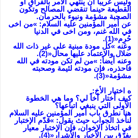
وليس غريباً أن ينتهي الأمر بالفراق أو
القطيعة حينما تنقضي المصالح وتكون
الصحبة مشؤمة ونبوء بالحرمان.
عن أمير المؤمنين عليه السلام: »من اخى
في الله غنم، ومن اخى في الدنيا
حُرِم«(1).
وعنه »كل مودة مبنية على غير ذات الله
ضلال والاعتماد عليها محال«(2).
وعنه أيضاً: »من لم تكن مودته في الله
فاحذره، فإن مودته لئيمة وصحبته
مشؤمة«(3).
ه اختيار الأخ:
كيف أختار أخاً لي؟ وما هي الخطوة
الأولى التي ينبغي اتباعها؟
هنا نطرق باب أمير المؤمنين عليه السلام
لنأخذ الجواب حيث يقول: »قدّم الإختبار
في اتخاذ الإخوان، فإن الإختبار معيار
يفرّق بين الأخيار والأشرار«(4).