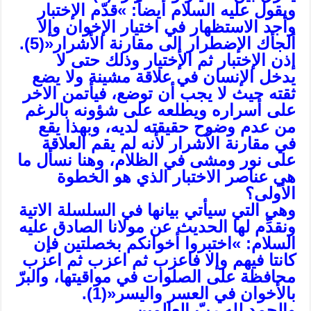
ويقول عليه السلام أيضاً: »قدّم الإختبار
وأجد الاستظهار في اختيار الإخوان وإلا
ألجأك الإضطرار إلى مقارنة الأشرار«(5).
إذن الإختبار ثم الإختيار وذلك حتى لا
يدخل الإنسان في علاقة مشينة ولا يضع
ثقته حيث لا يجب أن توضع، فيأتمن الاخر
على أسراره ويطلعه على شؤونه بالرغم
من عدم وضوح حقيقته لديه، وبهذا يقع
في مقارنة الأشرار لأنه لم يقم العلاقة
على نور ومشى في الظلام، وهنا نسأل ما
هي عناصر الاختبار الذي هو الخطوة
الأولى؟
وهي التي سيأتي بيانها في السلسلة الاتية
ونقدِّم لها الحديث عن مولانا الصادق عليه
السلام: »اختبروا أخوانكم بخصلتين فإن
كانتا فيهم وإلا فاعزب ثم اعزب ثم اعزب
محافظة على الصلوات في مواقيتها، والبرّ
بالأخوان في العسر واليسر«(1).
والحمد لله ربّ العالمين.