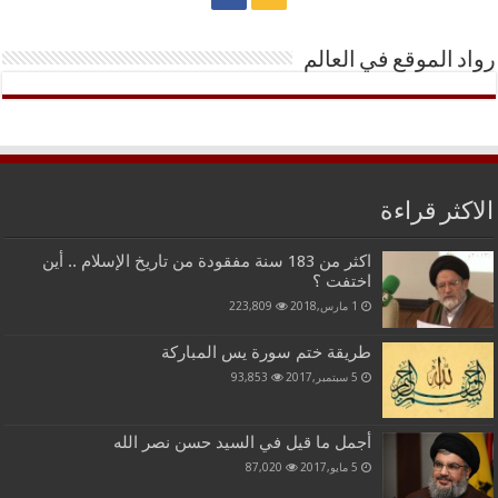
رواد الموقع في العالم
الاكثر قراءة
اكثر من 183 سنة مفقودة من تاريخ الإسلام .. أين
اختفت ؟
1 مارس,2018
223,809
طريقة ختم سورة يس المباركة
5 سبتمبر,2017
93,853
أجمل ما قيل في السيد حسن نصر الله
5 مايو,2017
87,020