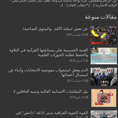
بين الركام والعطش.. غزة تواجه مأساة مزدوجة بفعل دمار الكيان الإسرائيلي -
الولاية الاخبارية: […] *خطاب القائد […]...
مقالات منوعة
عن نعش حملته الأمّة.. والمثوى الضاحية!
26 نوفمبر,2025
العتبة الحسينية تعلن مسابقتها القرآنية في التلاوة
والحفظ لطلبة الحوزات العلمية
5 أبريل,2015
الدم يعجل استجواب مفوضية الانتخابات وأنباء عن
استبدال أعضائها
13 فبراير,2017
نيل المقامات الانسانية العالية وتنبيه الغافلين 3
12 مايو,2016
القوة الجوية العراقية تدمر اذاعة “داعش” في
الموصل