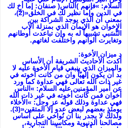
السلام: »فإنهم )الناس( صنفان: إما أخٍ لك
في الدين وإما نظير لك في الخلق«(2)،
بمعنى أن الذي يوجد الشراكة بين
الإخوان هو الإيمان الذي بمنزلة الأب
النَّسَبي تشبيهاً له به وإن تباعدت أوطانهم
وتغايرت ألوانهم واختلفت لغاتهم.
د ميزان الأخوة:
أكدت الأحاديث الشريفة أن الأساس
والميزان الذي ينبغي قيام الأخوة عليه لا
بد أن يكون إلهيّاً وان من كانت أخوته في
غير ذات الله تعالى فهي عداوة كما ورد
عن أمير المؤمنين عليه السلام: »الناس
أخوان فمن كانت أخوته في غير ذات الله
فهي عداوة وذلك قوله عز وجل: »الأخلاء
يومئذٍ بعضهم لبعض عدو إلا المتقين«(3).
ولذلك لا يجدر بنا أن نُواخي على أساس
مصالحنا الدنيوية ومكاسبنا التجارية،