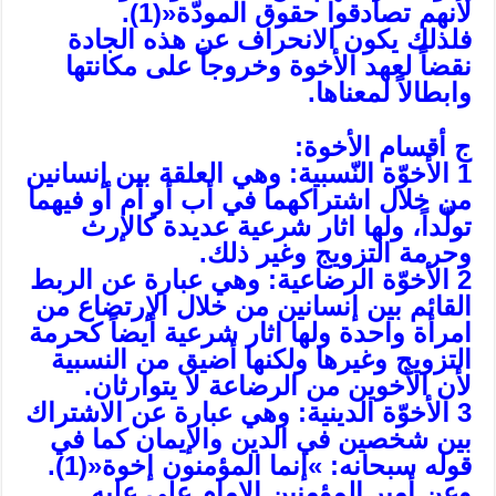
لأنهم تصادقوا حقوق المودّة«(1).
فلذلك يكون الانحراف عن هذه الجادة
نقضاً لعهد الأخوة وخروجاً على مكانتها
وابطالاً لمعناها.
ج أقسام الأخوة:
1 الأخوّة النّسبية: وهي العلقة بين إنسانين
من خلال اشتراكهما في أب أو أم أو فيهما
تولّداً، ولها اثار شرعية عديدة كالإرث
وحرمة التزويج وغير ذلك.
2 الأخوّة الرضاعية: وهي عبارة عن الربط
القائم بين إنسانين من خلال الإرتضاع من
امرأة واحدة ولها اثار شرعية أيضاً كحرمة
التزويج وغيرها ولكنها أضيق من النسبية
لأن الأخوين من الرضاعة لا يتوارثان.
3 الأخوّة الدينية: وهي عبارة عن الاشتراك
بين شخصين في الدين والإيمان كما في
قوله سبحانه: »إنما المؤمنون إخوة«(1).
وعن أمير المؤمنين الإمام علي عليه