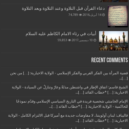
دعاء القرآن قبل التلاوة وعند التلاوة وبعد التلاوة
14 أبريل,2016
74,789
أبيات في رثاء الامام الكاظم عليه السلام
10 ديسمبر,2017
59,853
Recent Comments
قضية المرأة بين الفكر الغربي والفكر الإسلامي - الولاية الاخبارية: […] من نحن
[…]...
الشيخ قاسم: اتفاق الإطار في واشنطن مذلةٌ وعارٌ وتنازلٌ عن السيادة - الولاية
الاخبارية: […] *خطاب القائد […]...
الإمام الخامنئي شخصية فريدة في التاريخ السياسي الإسلامي وقدّم نموذجًا
للحاكمية - الولاية الاخبارية: […] *خطاب القائد […]...
قاليباف: لبنان أولويتنا.. لا مفاوضات جديدة مع أميركا قبل الالتزام الكامل - الولاية
الاخبارية: […] *خطاب القائد […]...