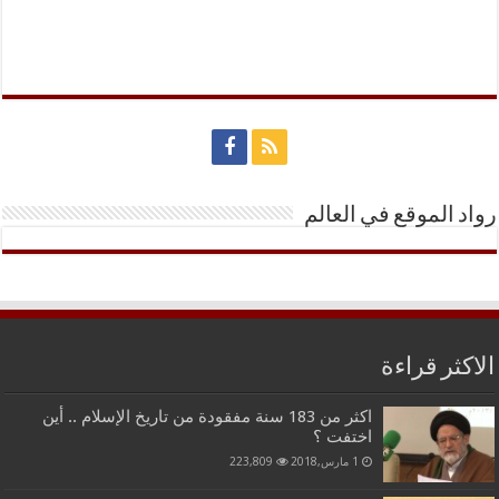
رواد الموقع في العالم
الاكثر قراءة
اكثر من 183 سنة مفقودة من تاريخ الإسلام .. أين
اختفت ؟
1 مارس,2018
223,809