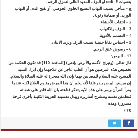
بعصيات coli: E أو النزف المديد التالي لتمزق الرحم.
ج – متأخر: بسبب التهاب النسيج الخلوي الحوضي. أو تقيح الدم، أو التهاب
الوريد، أو صمامة رئوية.
2 – انثقاب الأحشاء.
3 – النزف والالتهاب.
4 – التسمم بالأدوية.
5 – احتباس بقايا جنينية تسبب النزف وتزيد الانتان.
6 – رضوض عنق الرحم.
13 – البرص:
قال تعالى: (وتبرئ الأكمه والأبرص بإذني) [المائدة: 110] قد تكون الحكمة من
تخصيص هذه المرضين هو أن الطب عاجز عن علاجهما وإن ابراء السيد
المسيح عليه السلام للمصابين بهما بإذن الله معجزة له عليه الصلاة والسلام.
إن مريض البرص يبدو قلقا لأنه يعلم أن هذا المرض يقاوم العلاج لكنه عندما
يقرأ القرآن ويمر على هذه الآية يتذكر قناعته بان الله قادر على شفائه
فتطمئن نفسه وتنشرح أساريره ويبدل نفسيته الحزينة الكئيبة بأخرى فرحة
مسرورة وهذه
(٦٦)