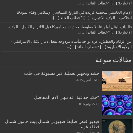
الاخبارية: […] *خطاب القائد […]...
الإمام الخامنئي شخصية فريدة في التاريخ السياسي الإسلامي وقدّم نموذجًا
للحاكمية - الولاية الاخبارية: […] *خطاب القائد […]...
قاليباف: لبنان أولويتنا.. لا مفاوضات جديدة مع أميركا قبل الالتزام الكامل - الولاية
الاخبارية: […] *خطاب القائد […]...
بين الركام والعطش.. غزة تواجه مأساة مزدوجة بفعل دمار الكيان الإسرائيلي -
الولاية الاخبارية: […] *خطاب القائد […]...
مقالات منوعة
حشد وتجهيز لعملية غير مسبوقة في حلب
16 أكتوبر,2015
“خلايا جذعية” قد تنهي آلام المفاصل
22 يوليو,2016
فيديو: قنص ضابط صهيوني شمال بيت حانون شمال
قطاع غزة