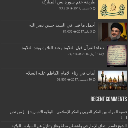
طريقة ختم سورة يس المباركة
5 سبتمبر,2017
93,869
أجمل ما قيل في السيد حسن نصر الله
5 مايو,2017
87,033
دعاء القرآن قبل التلاوة وعند التلاوة وبعد التلاوة
14 أبريل,2016
74,794
أبيات في رثاء الامام الكاظم عليه السلام
10 ديسمبر,2017
59,857
Recent Comments
قضية المرأة بين الفكر الغربي والفكر الإسلامي - الولاية الاخبارية: […] من نحن
[…]...
الشيخ قاسم: اتفاق الإطار في واشنطن مذلةٌ وعارٌ وتنازلٌ عن السيادة - الولاية