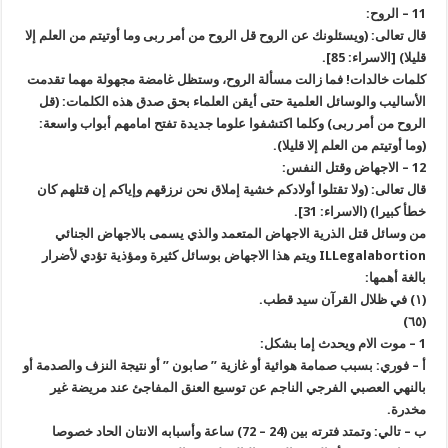
11 – الروح:
قال تعالى: (ويسئلونك عن الروح قل الروح من أمر ربى وما أوتيتم من العلم إلا
قليلا) [الاسراء: 85].
كلمات خالدات! فما زالت مسألة الروح، وستظل غامضة مجهولة مهما تقدمت
الأساليب والوسائل العلمية حتى أيقن العلماء بحق صدق هذه الكلمات: (قل
الروح من أمر ربى) وكلما اكتشفوا علوما جديدة تفتح امامهم أبواب واسعة:
(وما أوتيتم من العلم إلا قليلا).
12 – الاجهاض وقتل النفس:
قال تعالى: (ولا تقتلوا أولادكم خشية إملاق نحن نرزقهم وإياكم إن قتلهم كان
خطأ كبيرا) (الاسراء: 31].
من وسائل قتل الذرية الاجهاض المتعمد والذي يسمى بالاجهاض الجنائي
ILLegalabortion ويتم هذا الاجهاض بوسائل كثيرة ومؤذية تؤدي لأضرار
بالغة أهمها:
(١) في ظلال القرآن سيد قطب.
(٦٥)
1 – موت الام ويحدث إما بشكل:
أ – فوري: بسبب صمامة هوائية أو غازية ” صابون ” أو نتيجة النزف والصدمة أو
بالنهي العصبي الفرجي الناجم عن توسيع العنق المفاجئ عند مريضة غير
مخدرة.
ب – تالي: وتمتد فترته بين (24 – 72) ساعة وأسبابه الانتان الحاد خصوصا