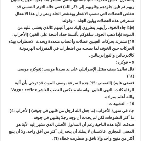
ربهم ثم تلين جلودهم وقلوبهم إلى ذكر الله) ففي حالة التوتر النفسي قد
تتقلص العضلات التي تنصب الاشعار ويقشعر الجلد ومتى زال هذا الانفعال
تسترخي هذه العضلات ويلين الجلد. – وقوله:
(فإذا جاء الخوف رأيتهم ينظرون إليك تدور أعينهم كالذي يغشى عليه من
الموت فإذا ذهب الخوف سلقوكم بألسنة حداد أشحة على الخير) [الأحزاب:
19] تشترك بحركات العينين عضلات وأعصاب متعددة ويحدث الاضطراب بهذه
الحركات حين الخوف لما يصحبه من اضطراب في المفرزات الهرمونية
كالادرينالين والنورادرينالين.
9 – فوكزه:
قال تعالى: يصف مقتل الإسرائيلي على يد سيدنا موسى: (فوكزه موسى
(٦٤)
فقضى عليه) [القصص: 15] هذه السرعة بوصف الموت قد توحي بأن آلية
الوفاة كانت بالنهي القلبي بواسطة منعكس العصب العاشر Vagus reflex
والله أعلم بمراده.
10 – التشوهات:
جاء في سورة الأحزاب: (ما جعل الله لرجل من قلبين في جوفه) [الأحزاب: 4]
ما أكثر التشوهات لكن لم يحدث أن وجد رجلا بقلبين في جوفه.
صدقت الآية هذه الناحية رغم أن المدلول الأصلي الذي تشير إليه الآية هو
المعنى المجازي. فالانسان لا يملك أن يتجه إلى أكثر من أفق واحد. ولا أن يتبع
أكثر من منهج واحد وإلا نافق واضطربت خطاه (1).