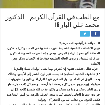
مع الطب في القرآن الكريم – الدكتور
محمد علي البار 16
8 – مواقف قرآنية وحالات مرضية:
تؤدي الانفعالات النفسية الشديدة لتغيرات عضوية في الجسد وكثيرا ما تكون
العاطفة أكبر محرك لزيادة المرض. وبعض هذه التغيرات العضوية قد تكون
غير قابلة للشفاء، وعودتها للحالة الطبيعية فوق طاقة الانسان ونذكر بعض
الأمثلة:
– قوله تعالى: (فكيف تتقون إن كفرتم يوما يجعل الولدان شيبا) [المزمل:
17] فالخوف الشديد المفاجئ قد يسبب تغير لون الشعر إلى الأبيض. وكذلك
يحدث البهق في الجلد. والبول السكري نتيجة افراز الادرينالين والستيروئيدات.
– وقوله: (يوم ترونها تذهل كل مرضعة عما أرضعت وتضع كل ذات حمل حملها
وترى الناس سكارى وما هم بسكارى ولكن عذاب الله شديد) [الحج: 2] إن
حوادث اسقاط الحامل لجنينها كثيرة نتيجة الخوف والرهبة من أمور الدنيا هذه
فكيف الخوف من عذاب الله يوم الحشر؟! – وقوله:
(الله نزل أحسن الحديث كتابا متشابها مثاني تقشعر منه جلود الذين يخشون