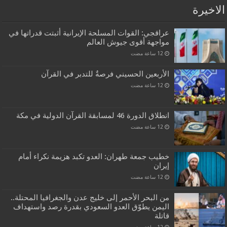
الاخيرة
عراقجي: القوات المسلحة الإيرانية أثبتت قدراتها في
مواجهة أقوى جيوش العالم
الأربعين الحسيني فرصةٌ للتدبر في القرآن
انطلاق الدورة 46 لمسابقة القرآن الدولية في مكة
خطيب جمعة طهران: العدو تكبد هزيمة نكراء أمام
إيران
من البحر الأحمر إلى خليج عدن والجغرافيا المحتلة..
اليمن يطوّق العدو السعودي بقدرة رصد واستهداف
قاتلة