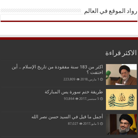
رواد الموقع في العالم
الاكثر قراءة
اكثر من 183 سنة مفقودة من تاريخ الإسلام .. أين
اختفت ؟
1 مارس,2018
223,809
طريقة ختم سورة يس المباركة
5 سبتمبر,2017
93,864
أجمل ما قيل في السيد حسن نصر الله
5 مايو,2017
87,027