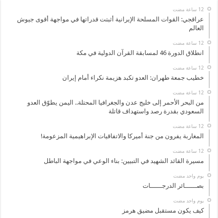
عراقجي: القوات المسلحة الإيرانية أثبتت قدراتها في مواجهة أقوى جيوش
العالم
انطلاق الدورة 46 لمسابقة القرآن الدولية في مكة
خطيب جمعة طهران: العدو تكبد هزيمة نكراء أمام إيران
من البحر الأحمر إلى خليج عدن والجغرافيا المحتلة.. اليمن يطوّق العدو
السعودي بقدرة رصد واستهداف قاتلة
المغاربة يفرون من جنة أميركا والاتفاقيات الإبراهيمية المزعومة!
مسيرة القائد الشهيد في التبيين: بناء الوعي في مواجهة الباطل
‏يوم واحد مضت
بصــــــائر الدرجــــــات
‏يوم واحد مضت
كيف يكون مستقبل مضيق هرمز