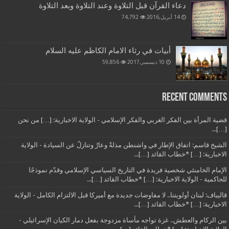
دعاء القرآن قبل التلاوة وعند التلاوة وبعد التلاوة
14 أبريل,2016
74,792
أبيات في رثاء الامام الكاظم عليه السلام
10 ديسمبر,2017
59,856
Recent Comments
قضية المرأة بين الفكر الغربي والفكر الإسلامي - الولاية الاخبارية: […] من نحن
[…]...
الشيخ قاسم: اتفاق الإطار في واشنطن مذلةٌ وعارٌ وتنازلٌ عن السيادة - الولاية
الاخبارية: […] *خطاب القائد […]...
الإمام الخامنئي شخصية فريدة في التاريخ السياسي الإسلامي وقدّم نموذجًا
للحاكمية - الولاية الاخبارية: […] *خطاب القائد […]...
قاليباف: لبنان أولويتنا.. لا مفاوضات جديدة مع أميركا قبل الالتزام الكامل - الولاية
الاخبارية: […] *خطاب القائد […]...
بين الركام والعطش.. غزة تواجه مأساة مزدوجة بفعل دمار الكيان الإسرائيلي -