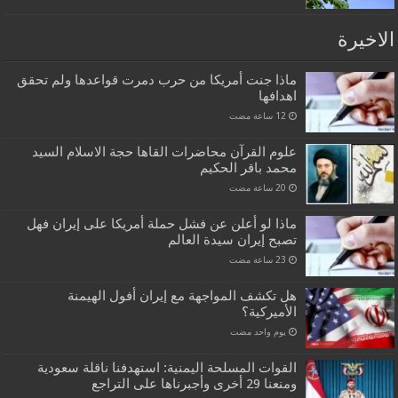
الاخيرة
ماذا جنت أمريكا من حرب دمرت قواعدها ولم تحقق
اهدافها
علوم القرآن محاضرات القاها حجة الاسلام السيد
محمد باقر الحكيم
ماذا لو أعلن عن فشل حملة أمريكا على إيران فهل
تصبح إيران سيدة العالم
هل تكشف المواجهة مع إيران أفول الهيمنة
الأميركية؟
‏يوم واحد مضت
القوات المسلحة اليمنية: استهدفنا ناقلة سعودية
ومنعنا 29 أخرى وأجبرناها على التراجع