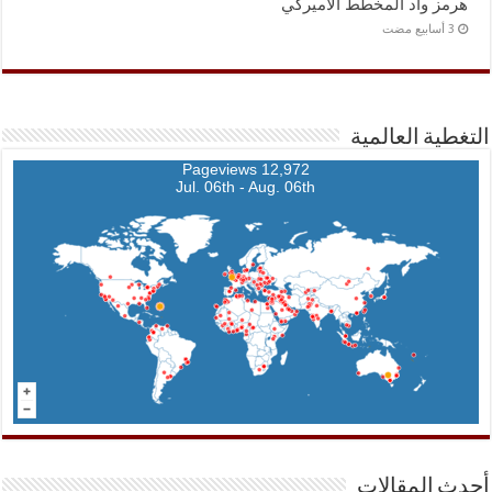
هرمز وأد المخطط الأميركي
التغطية العالمية
12,972 Pageviews
Jul. 06th - Aug. 06th
أحدث المقالات