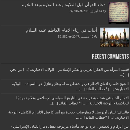
دعاء القرآن قبل التلاوة وعند التلاوة وبعد التلاوة
14 أبريل,2016
74,786
أبيات في رثاء الامام الكاظم عليه السلام
10 ديسمبر,2017
59,852
Recent Comments
قضية المرأة بين الفكر الغربي والفكر الإسلامي - الولاية الاخبارية: […] من نحن
[…]...
الشيخ قاسم: اتفاق الإطار في واشنطن مذلةٌ وعارٌ وتنازلٌ عن السيادة - الولاية
الاخبارية: […] *خطاب القائد […]...
الإمام الخامنئي شخصية فريدة في التاريخ السياسي الإسلامي وقدّم نموذجًا
للحاكمية - الولاية الاخبارية: […] *خطاب القائد […]...
قاليباف: لبنان أولويتنا.. لا مفاوضات جديدة مع أميركا قبل الالتزام الكامل - الولاية
الاخبارية: […] *خطاب القائد […]...
بين الركام والعطش.. غزة تواجه مأساة مزدوجة بفعل دمار الكيان الإسرائيلي -