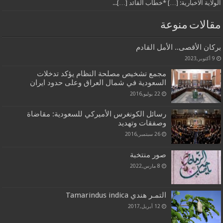
الولاية الاخبارية: […] *خطاب القائد […]...
مقالات منوعة
بركان الأقصى.. الأمل القادم
9 أكتوبر,2023
مجمع تشخيص مصلحة النظام يؤكد تدخلات
السعودية في شمال العراق وعلى حدود ايران
22 يوليو,2016
رسائل الكونغرس الأميركي للسعودية: مقاضاة
وصفقات وتهديد
26 سبتمبر,2016
صور منتخبة
8 مارس,2022
التمـر هندي Tamarindus indica
12 أبريل,2017