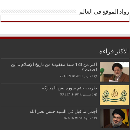
رواد الموقع في العالم
الاكثر قراءة
اكثر من 183 سنة مفقودة من تاريخ الإسلام .. أين
اختفت ؟
1 مارس,2018
223,809
طريقة ختم سورة يس المباركة
5 سبتمبر,2017
93,837
أجمل ما قيل في السيد حسن نصر الله
5 مايو,2017
87,016