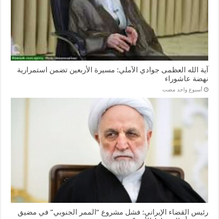
آية الله العظمى جوادي الآملي: مسيرة الأربعين تضمن استمرارية
نهضة عاشوراء
‏أسبوع واحد مضت
رئيس القضاء الإيراني: فشل مشروع “الممر الجنوبي” في مضيق