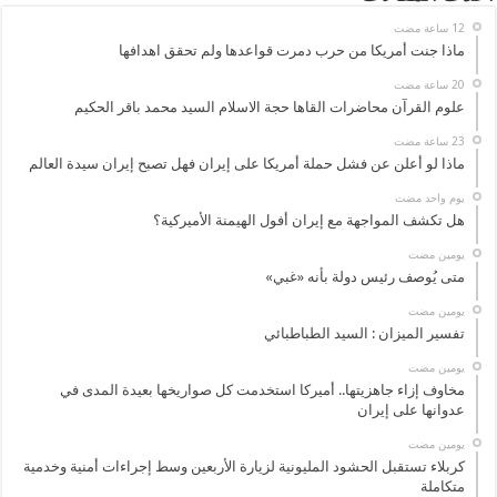
ماذا جنت أمريكا من حرب دمرت قواعدها ولم تحقق اهدافها
علوم القرآن محاضرات القاها حجة الاسلام السيد محمد باقر الحكيم
ماذا لو أعلن عن فشل حملة أمريكا على إيران فهل تصبح إيران سيدة العالم
‏يوم واحد مضت
هل تكشف المواجهة مع إيران أفول الهيمنة الأميركية؟
‏يومين مضت
متى يُوصف رئيس دولة بأنه «غبي»
‏يومين مضت
تفسير الميزان : السيد الطباطبائي
‏يومين مضت
مخاوف إزاء جاهزيتها.. أميركا استخدمت كل صواريخها بعيدة المدى في
عدوانها على إيران
‏يومين مضت
كربلاء تستقبل الحشود المليونية لزيارة الأربعين وسط إجراءات أمنية وخدمية
متكاملة