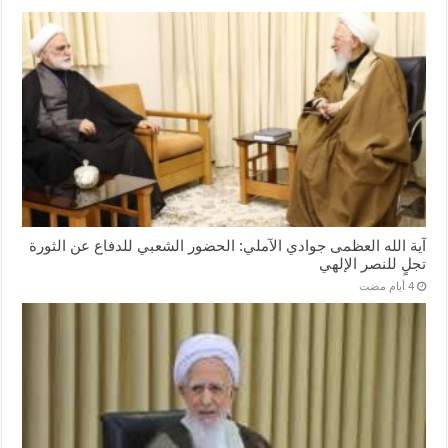
آية الله العظمى جوادي الآملي: الحضور الشعبي للدفاع عن الثورة
تجلٍ للنصر الإلهي