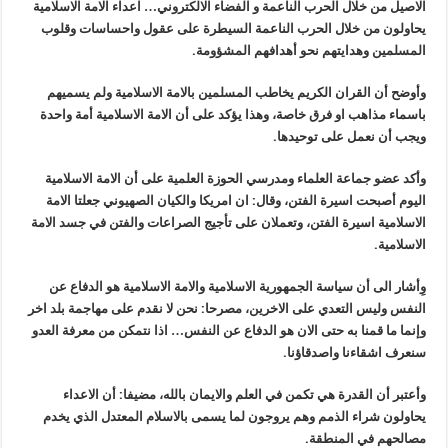
الاصيل من خلال الحرب الناعمة و الفضاء الالكتروني… اعداء الامة الاسلامية
يحاولون من خلال الحرب الناعمة السيطرة على عقول واحساسات وقلوب
المسلمين وهدايتهم نحو أهدافهم المشؤومة.
وأوضح أن القران الكريم يخاطب المسلمين بالامة الاسلامية ولم يسميهم
باسماء مذاهب او فرق خاصة، وهذا يؤكد على أن الامة الاسلامية أمة واحدة
ويجب أن نعمل على توحيدها.
وأكد عضو جماعة العلماء ومدرسي الحوزة العلمية على أن الامة الاسلامية
اليوم أصبحت اسيرة الفتن، وقال: ان امريكا والكيان الصهيوني جعلتا الامة
الاسلامية اسيرة الفتن، وتعملان على تأجيج الصراعات والفتن في جسد الامة
الاسلامية.
وِأشار الى أن سياسة الجمهورية الاسلامية والامة الاسلامية هو الدفاع عن
النفس وليس التعدي على الاخرين، مصرحا: نحن لا نقدم على مهاجمة بلد اخر
وإنما ما قمنا به حتى الان هو الدفاع عن النفس… اذا نتمكن من معرفة العدو
سنعرف اشقاءنا واصدقاؤنا.
وأعتبر أن القدرة هي تكمن في العلم والايمان بالله، مضيفا: أن الاعداء
يحاولون شراء الذمم وهم يروجون لما يسمى بالاسلام المعتدل الذي يخدم
مصالحهم في المنطقة.