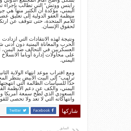
بشكل واضح أمام المجتمع الدولي وم
رايتس ووتش” التي تطالب بإجراء 
اليمني، مؤكدة أن الكثير منها هي 
منظمة العفو الدولية إلى تعليق عض
للأمم المتحدة، حتى تتوقف عن ارتكا
لحقوق الإنسان.
ونتيجة لهذه الانتقادات التي ازدادت 
الحرب والمعاناة اليمنية دون أد
العسكريين في التحالف ضد اليمن، ال
على محاولات إدارة أوباما الانسلاخ
اليمني.
ومع اقتراب موعد انتهاء الولاية الثا
ترامب” إلى البيت الأبيض ينتظر المج
حدّاً للسياسات الظالمة التي انته
اليمني، والكف عن دعم الأنظمة القم
السعودي الذي لطخ سمعة أمريكا والد
وانتهاكاته التي لا تعد ولا تحصى للقو
Twitter
Facebook
شاركها
السابق