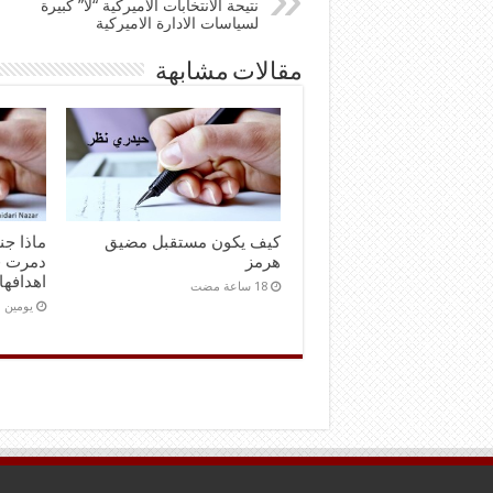
نتيحة الانتخابات الاميركية “لا” كبيرة
لسياسات الادارة الاميركية
مقالات مشابهة
كيف يكون مستقبل مضيق
ماذا ج
هرمز
دمرت ق
اهدافها
‏يومين