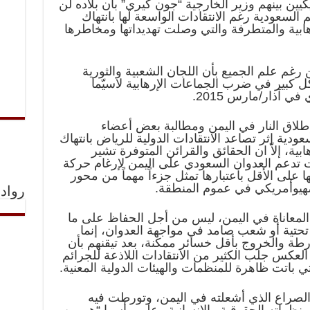
يين بينهم وزير الخارجية “جون كيري” بأن بلاده لن
السعودية رغم الانتقادات الواسعة لها بانتهاك
ابية والمتطرفة والتي وصلت تهديداتها ومخاطرها
رغم علم الجميع بأن اللجان الشعبية والثورية
 كبير في ضرب الجماعات الإرهابية لاسيّما
ي آذار/مارس 2015.
لاق النار في اليمن ومطالبة بعض أعضاء
دية إثر تصاعد الانتقادات الدولية للرياض بانتهاك
ية، إلاّ ان الحقائق والقرائن المتوفرة تشير
تدعم العدوان السعودي على اليمن لإرغام حركة
ا على الأقل باعتبارها تمثل جزءاً مهماً من محور
هيوأمريكي في عموم المنطقة.
رواد 
المعاناة في اليمن، ليس من أجل الحفاظ على ما
تحتية أو شعب صامد في مواجهة العدوان، إنما
ورطة والخروج بأقل خسائر ممكنة، بعد تيقنهم بأن
العكس جلب الكثير من الانتقادات اللاذعة للجرائم
 باتت ظاهرة للمنظمات والهيئات الدولية المعنية.
 والصراع الذي أشعلته في اليمن، وتورطت فيه