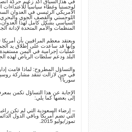
في هذا السياق أكد زعيم حركة أنصار 
لوجستياً وغطاء سياسياً للاعتداءات 
الأمريكي الرئيسي في العدوان السعو
اللوجستي والقصف الجوي والبحري وت
السياسي بشكل كامل لهذا العدوان
المنظمات والأمم المتحدة لإدانة ال
ويعتقد معظم المراقبين بأن أمريكا 
وإنها قد ساعدت على إطلاق يد الجماع
عمليات إجرامية في اليمن مستفيدة
البلد ودعم سلطات الرياض لهذه الجم
والتساؤل المطروح: لماذا قامت إدار
في حين لازالت تنتقد مشاركة روسي
سوريا؟
الإجابة عن هذا التساؤل تكمن بمعر
إلى بعضها كما يلي:
التي تضم أمريكا وباقي الدول الدائ
تموز/يوليو 2015.