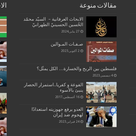
مقالات منوعة
الا
الابحاث العرفانية – السيّد محمّد
الحُسين‌ الحسينيّ الطهرانيّ
27 يناير,2024
صـفـات المـوالين
2 أكتوبر,2023
فلسطين بين الربح والخسارة… الكل يمثًل؟
4 ديسمبر,2023
الفوعة و كفريا..استمرار الحصار
ينبئ بالأسوء
16 أغسطس,2017
العدو يرفع جهوزيته استعدادًا
لهجوم ضد إيران
24 فبراير,2023