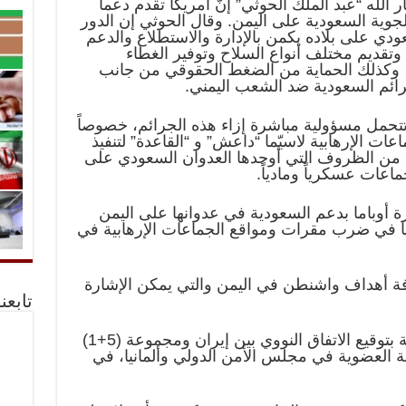
الله “عبد الملك الحوثي” إنّ أمريکا تقدم دعماً
الجوية السعودية على اليمن. وقال الحوثي إن الدور
دي على بلاده يكمن بالإدارة والاستطلاع والدعم
قديم مختلف أنواع السلاح وتوفير الغطاء
، وكذلك الحماية من الضغط الحقوقي من جانب
جرائم السعودية ضد الشعب اليمني.
تتحمل مسؤولية مباشرة إزاء هذه الجرائم، خصوصاً
ات الإرهابية لاسيّما “داعش” و “القاعدة” لتنفيذ
 من الظروف التي أوجدها العدوان السعودي على
اعات عسكرياً ومادياً.
ة أوباما بدعم السعودية في عدوانها على اليمن
ا في ضرب مقرات ومواقع الجماعات الإرهابية في
فة أهداف واشنطن في اليمن والتي يمكن الإشارة
تابعن
– إرضاء السعودية التي لم تكن راغبة بتوقيع الاتفاق النووي بين إيران ومجموعة (5+1)
مة العضوية في مجلس الأمن الدولي وألمانيا، في