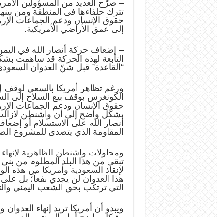
– صرّح العديد من المسؤولين الأمريك
تترك حلفاءها في المنطقة ومن بينهم 
حقوق الإنسان ودعم الجماعات الإره
إلى عمق الأراضي الأمريكية.
– إضعاف حركة أنصار الله في اليمن 
التابعة لهذه الحركة قد ساهمت بشكل
“القاعدة” قبل شنّ العدوان السعودي ف
ورغم تظاهر أمريكا بالسعي لوقف إط
الكونغرس بوقف بيع السلاح إلى السعو
حقوق الإنسان ودعم الجماعات الإرهاب
بشكل واضح إلى أن واشنطن لازالت 
أنصار الله على الاستسلام أو إضعافه
المقاومة الذي يتصدى للمشروع الص
ومحاولات واشنطن الظاهرية لإنهاء 
تبقى من هذا البلد المظلوم من بنى 
لإنقاذ السعودية وأمريكا من هذه ال
هذا العدوان لن يجدي نفعاً؛ بل على 
التي ترتكب بحق الشعب اليمني والتي
ويبدو أن أمريكا تريد إنهاء العدوان