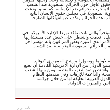
نظماته الحقوقية والإنسانية وعلى رأسها “هيومن
تحقيق عاجل حول الجرائم السعودية ضد الشعب
جرائم حرب وجرائم ضد الإنسانية. كما سبق ودعت
وية السعودية في مجلس حقوق الإنسان التابع
ب هذه الجرائم وتكف عن انتهاكاتها الصارخة
مؤخراً والتي باتت تؤكد تورط الإدارة الأمريكية في
نى شك، أقدمت واشنطن على خفض عدد مستشاريها
أمر الذي اعتبره بعض المراقبين بأنه مؤشر آخر
 من الجرائم السعودية المتواصلة ضد الشعب
نية لأوباما ووصول المرشح الجمهوري “دونالد
تمع الدولي من الإدارة الأمريكية القادمة أن تضع
جتها واشنطن ضد شعوب المنطقة ومن بينها الشعب
عية والداعمة للإرهاب وفي مقدمتها النظام
ول الغربية الحليفة لها من خلال جرائمه
انين والمقررات الدولية.
التالي