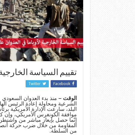
تقييم السياسة الخارجية 
Twitter
Facebook
الوقت –
الشرعية ومحاولة إعادة الرئيس اله
البلد، سارعت الإدارة الأمريكية برئا
موافقة الكونغرس الأمريكي، وإن كان 
إنّما حصل بإيعاز مباشر من واشنط
المقاومة من خلال ضرب حركة أنصار
من السلطة.