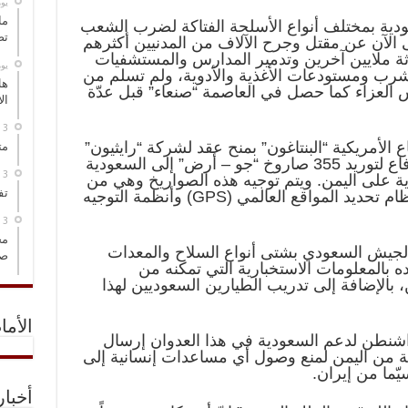
‏ي
ما
عودية بمختلف أنواع الأسلحة الفتاكة لضرب الشعب
تص
تى الآن عن مقتل وجرح الآلاف من المدنيين أكثرهم
اثة ملايين آخرين وتدمير المدارس والمستشفيات
‏ي
شرب ومستودعات الأغذية والأدوية، ولم تسلم من
هل
العزاء كما حصل في العاصمة “صنعاء” قبل عدّة
ال
 الأمريكية “البنتاغون” بمنح عقد لشركة “رايثيون”
مت
الأمريكية المتخصصة في أنظمة الدفاع لتوريد 355 صاروخ “جو – أرض” إلى السعودية
ة على اليمن. ويتم توجيه هذه الصواريخ وهي من
تف
GPS
) وأنظمة التوجيه
مخ
ح الجيش السعودي بشتى أنواع السلاح والمعدات
صو
ه بالمعلومات الاستخبارية التي تمكنه من
 بالإضافة إلى تدريب الطيارين السعوديين لهذا
الأما
 واشنطن لدعم السعودية في هذا العدوان إرسال
يبة من اليمن لمنع وصول أي مساعدات إنسانية إلى
ّما من إيران.
أخبا