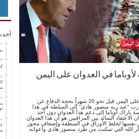
أحدث
بص
كي
لأوباما في العدوان على اليمن
‏ي
ال
مض
‏ي
منذ بدء العدوان السعودي على اليمن قبل نحو 20 شهراً بحجة الدفاع عن
ما
ارب “عبد ربه منصور هادي” إلى السلطة في هذا
اه
سة باراك أوباما إلى دعم هذا العدوان دون أخذ
الاعتقاد السائد بين المراقبين هو أن هذا العدوان
‏ي
ن نفسها لخلط الأوراق في المنطقة وإضعاف محور
عل
 الله التي تمكنت من طرد منصور هادي وأعوانه
مح