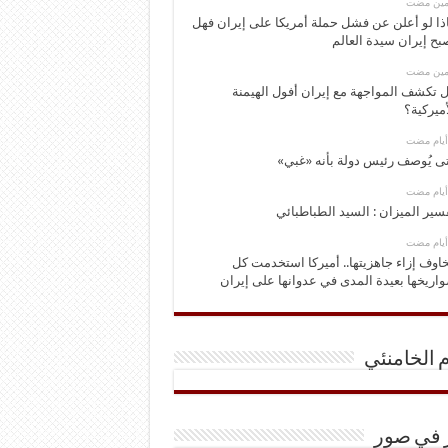
ومين مضت
ذا لو أعلن عن فشل حملة أمريكا على إيران فهل
بح إيران سيدة العالم
ومين مضت
 تكشف المواجهة مع إيران أفول الهيمنة
أميركية؟
ى يُوصف رئيس دولة بأنه «غبي»
سير الميزان : السيد الطباطبائي
اوف إزاء جاهزيتها.. أميركا استخدمت كل
اريخها بعيدة المدى في عدوانها على إيران
م الخامنئي
ر في صور