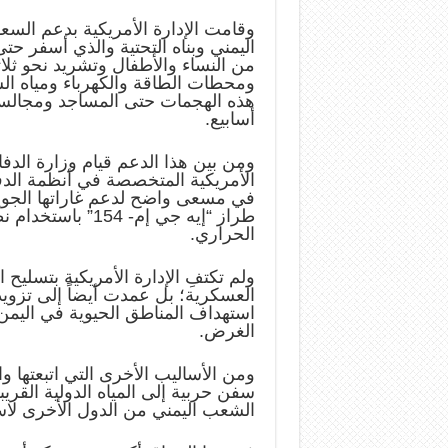
وقامت الإدارة الأمريكية بدعم الس
اليمني وبناه التحتية والذي أسفر ح
من النساء والأطفال وتشريد نحو ثل
ومحطات الطاقة والكهرباء ومياه ال
هذه الهجمات حتى المساجد ومجالس 
أسابيع.
ومن بين هذا الدعم قيام وزارة الدفاع
في مسعى واضح لدعم غاراتها الجوي
طراز “إيه جي إم- 154” باستخدام نظام تحديد المواقع العالمي (
الحراري.
ولم تكتفِ الإدارة الأمريكية بتسلي
العسكرية؛ بل عمدت أيضاً إلى تزويد
استهداف المناطق الحيوية في اليمن،
الغرض.
ومن الأساليب الأخرى التي اتبعتها
سفن حربية إلى المياه الدولية القر
الشعب اليمني من الدول الأخرى لاسي