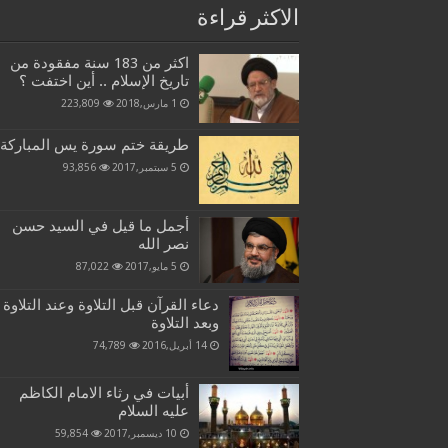
الاكثر قراءة
اكثر من 183 سنة مفقودة من
تاريخ الإسلام .. أين اختفت ؟
1 مارس,2018
223,809
طريقة ختم سورة يس المباركة
5 سبتمبر,2017
93,856
أجمل ما قيل في السيد حسن
نصر الله
5 مايو,2017
87,022
دعاء القرآن قبل التلاوة وعند التلاوة
وبعد التلاوة
14 أبريل,2016
74,789
أبيات في رثاء الامام الكاظم
عليه السلام
10 ديسمبر,2017
59,854