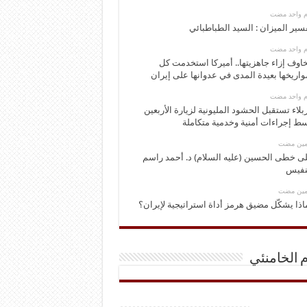
وم واحد مضت
سير الميزان : السيد الطباطبائي
وم واحد مضت
اوف إزاء جاهزيتها.. أميركا استخدمت كل
اريخها بعيدة المدى في عدوانها على إيران
وم واحد مضت
بلاء تستقبل الحشود المليونية لزيارة الأربعين
ط إجراءات أمنية وخدمية متكاملة
ومين مضت
ى خطى الحسين (عليه السلام) د. أحمد راسم
نفيس
ومين مضت
اذا يشكّل مضيق هرمز أداة استراتيجية لإيران؟
م الخامنئي