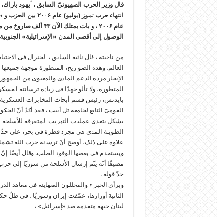
قال وزير الحرب الصهيونيّ السابق ، أيهود باراك، 
انتهاء حرب تموز (يول
عام ۲۰۰۶ ، و بات يمتلك 
الوصول إلى أقصى المدن «الإسرائيلية» الجنوبية م
من ناحیته ، قال نائبه السابق ، الجنرال فی الاح
العالم، وهذه الصواریخ، المتطورة موجهة جمیعها 
الإنجاز مرده الدعم المادی والمعنوی من الجمهوریة 
المتطورة، ولا تألو جهدًا فی زیادة ترسانته العسک
بایدتس، رئیس قسم أبحاث المخابرات العسکریة الصهی
القومیّ التابع لجامعة تل أبیب ، فقد أکدّ أنّ ال
بشکل یتعدى عملیات التهریب المتفرقة للأسلحة إلى
الطویلة المدى هی مجرد قطرة فی بحر، على حدّ ت
علاوة على ذلک، أوضح أنّ ترسانة حزب الله تشمل
ویستخدم فی بعضها الوقود الصلب. وقال أیضًا إنّ س
مضیفًا أنّه یتّم إرسال الأسلحة من سوریّا إلى حز
حدّ قوله .
الثانیة أوزارها، عمّقت إیران وسوریّا ، فی ظلّ ح
لبنان جبهة متقدمة ضد «إسرائیل» ،