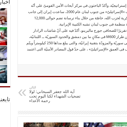
أخبا
تراتیجیّة. وأکدّ الباحثون فی مرکز أبحاث الأمن القومیّ على أنّه
خلال الأعوام الستة الأخیرة لفترة ما بعد الانسحاب «الإسرائیلیّ» من جنوب لبنان عام 2000، ساعدت إیران إلى جانب
حلیفتها سوریّا فی تطویر وتحسین القدرات العسکریة لحزب الله، خاصّة من خلال بناء ترسانة تضم حوالی 12,000
منظمة فی جنوب لبنان تشبه الکتیبة الإیرانیة.
تقریرًا للصحافی جورج مالبرینو، أکدّ فیه على أنّ شاشات الرادار
الأمریکیّة التقطت إشارة ترصد نقل 26 صاروخاً من طراز M600 فی مکانٍ ما بین دمشق والحدود السوریّة ــ اللبنانیّة،
مشیرًا إلى أنّ هذه الصواریخ البالستیة المصنّعة فی سوریّة والمزودّة بتقنیة إیرانیّة، والتی یبلغ مداها 250 کیلومتراً ویتّم
فی العمق «الإسرائیلیّ» ، على حدّ قول المصادر الأمنیّة التی اعتمد
التالي
آية الله جعفر السبحاني: لولا
تضحيات الشهداء لكنا اليوم تحت
تابعن
رحمة الأعداء