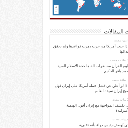
 المقالات
اعتين مضت
ذا جنت أمريكا من حرب دمرت قواعدها ولم تحقق
دافها
وم القرآن محاضرات القاها حجة الاسلام السيد
مد باقر الحكيم
ذا لو أعلن عن فشل حملة أمريكا على إيران فهل
بح إيران سيدة العالم
 تكشف المواجهة مع إيران أفول الهيمنة
أميركية؟
وم واحد مضت
ى يُوصف رئيس دولة بأنه «غبي»