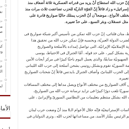
إنّ حزب الله استطاع أنْ يزيد من قدراته العسكرية ثلاثة أضعاف منذ
‏ي
يو) عام ۲۰۰۶ بين الحزب و «إسرائيل» و زاد قائلاً إنّ القوّة الناريّة للحزب تضاعفت ثلاث مرات منذ
تف
الآن ۴۳ ألف صاروخ من مختلف الأنواع ، موضحا ّن أنّ الحزب يمتلك حاليًا صواريخ قادرة على
‏ي
ثل عسقلان، وبئر السبع ، على حدّ تعبيره.
مخ
صو
تیاط، متان فلنائی، إنّ حزب الله تمکن من تأسیس أکبر شبکة صواریخ فی
لضرب الدولة العبریّة، وبحسبه فإنّ تمکن حزب الله من تحقیق هذا
‏ي
كر
الإسلامیّة الإیرانیّة، التی تواصل إمداده بالأسلحة والصواریخ
وس
ریة بشکل کبیر ، على حد قوله . أمّا الجنرال فی الاحتیاط، یوسی
ونیّة سابقًا، والذی یعمل الیوم باحثًا کبیرًا فی مرکز أبحاث الأمن
‏ي
حکومة السوریّة تقوم وبشکل روتینی بشحن أسلحة إلى حزب الله اللبنانی
عل
ال
 الحزب اللبنانیّ، وأضاف الجنرال بایدتس قائلاً إنّ شحنات الصواریخ
عبیره.
‏ي
 آلاف الصواریخ من مختلف الأنواع ویصل مداها إلى مختلف المسافات
لم
وریّا تلعب دورًا کبیرًا فی تزاید ترسانة حزب الله من الصواریخ،
ب الله بشکل منتظم بتعلیمات من النظامین السوریّ والإیرانیّ ، على
الأما
وبرأی الخبراء والمحللون الصهاینة فی معاهد الدراسات الإستراتیجیّة فإنّه خلال الأعوام الـ8 منذ أنْ وضعت حرب لبنان
کم الرئیس بشّار الأسد، من مساعداتها لحزب الله ، وترى الدولتان فی