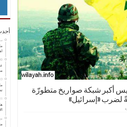
أحدث
‏س
ما
اه
عل
مح
ما
يس أكبر شبكة صواريخ متطورّة
تص
ً لضرب «إسرائيل»
هل
ال
‏ي
مت