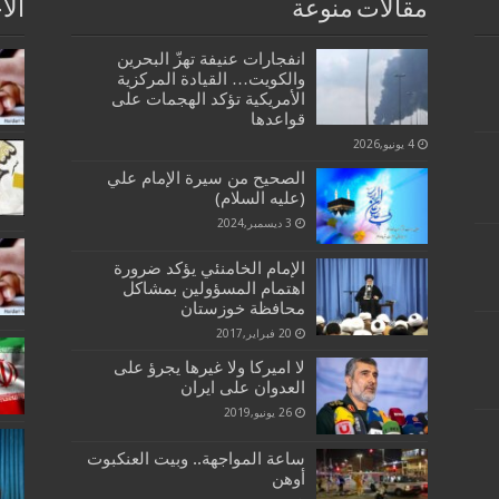
مقالات منوعة
الا
انفجارات عنيفة تهزّ البحرين
والكويت… القيادة المركزية
الأمريكية تؤكد الهجمات على
قواعدها
4 يونيو,2026
الصحيح من سيرة الإمام علي
(عليه السلام)
3 ديسمبر,2024
الإمام الخامنئي يؤكد ضرورة
اهتمام المسؤولين بمشاكل
محافظة خوزستان
20 فبراير,2017
لا اميركا ولا غيرها يجرؤ على
العدوان على ايران
26 يونيو,2019
ساعة المواجهة.. وبيت العنكبوت
أوهن