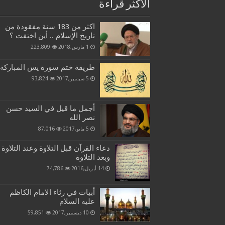
الاكثر قراءة
اكثر من 183 سنة مفقودة من
تاريخ الإسلام .. أين اختفت ؟
1 مارس,2018
223,809
طريقة ختم سورة يس المباركة
5 سبتمبر,2017
93,824
أجمل ما قيل في السيد حسن
نصر الله
5 مايو,2017
87,016
دعاء القرآن قبل التلاوة وعند التلاوة
وبعد التلاوة
14 أبريل,2016
74,786
أبيات في رثاء الامام الكاظم
عليه السلام
10 ديسمبر,2017
59,851