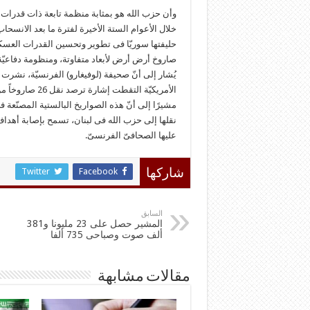
وأن حزب الله هو بمثابة منظمة تابعة ذات قدرات إس
صاروخ أرض أرض لأبعاد متفاوتة، ومنظومة دفاعیّة 
یُشار إلى أنّ صحیفة (لوفیغارو) الفرنسیّة، نشرت 
نقلها إلى حزب الله فی لبنان، تسمح بإصابة أهداف 
علیها الصحافیّ الفرنسیّ.
Twitter
Facebook
شاركها
السابق
المشير حصل على 23 مليونا و381
ألف صوت وصباحى 735 ألفا
مقالات مشابهة