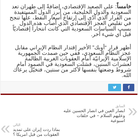
خامساً
: على الصعيد الإقتصادي، إضافةً إلى طهران تعد
السعودية والدول الخليجية، من أبرز الدول المستفيدة
من القرار الذي أدّى إلى إرتفاع أسعار النفط، علّها تنجح
في تقليص العجز الإقتصادي الذي أصاب هذه الدول
بسبب السياسات السعودية التي كانت انتحاراً إقتصاديّاً
قبل أي شيء آخر.
أظهر قرار “أوبك” الأخير إقتدار النظام الإيراني مقابل
عجز النظام السعودي، ففي حين صمدت الجمهورية
الإسلامية الإيرانيّة أمام العقوبات الغربية الظالمة
لعشرات السنين، فشلت السعودية في الصمود أمام
شروط وضعتها بنفسها لأكثر من سنتين، فتخيّل يرعاك
الله.
السابق
ابصار العين في انصار الحسين عليه
وعليهم السلام – في حلقات
اسبوعية
التالي
بماذا ردت إيران على تمديد
العقوبات من قبل امريكا ؟