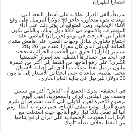
انتصارا لطهران.
سريعاً، ألقى القرار بظلاله على أسعار النفط التي
صعدت بقوة متجاوزة حاجز 50 دولاراً للبرميل على وقع
الأنباء الإيجابية، ومن المتوقع أن يؤثر ذلك على أداء
المؤشرات والأسهم في كافّة دول أوبك، وبالتالي تكون
قطر التي اقترحت في يونيو (حزيران) الماضي عقد
اجتماع تشاوري لتبادل وجهات النظر، على هامش منتدى
الطاقة الدولي الذي كان مقررًا عقده بين 26 و28
سبتمبر (أيلول) الجاري في العاصمة الجزائرية نجحت
في الحد من خسائرها النفطية بعد إصرار “شقيقتها
الكبرى” على رفع إنتاجها من النفط إلى أكثر من عشرة
مليون برميل نفط يوميّاً، مما أدى إلى إصابة الأسواق
بتخمة نفطية، ساعدت على انخفاض الأسعار إلى ما دون
30 دولارًا للبرميل في بداية العام الجاري.
في الحقيقة، يدرك الجميع أن “كباش” أكثر من سنتين
ونصف بين البلدين، ايران والسعودية، إنتهى اليوم
برضوخ الأخيرة لقرار الأولى التي كانت تشترط أن تلتزم
جميع الدول بوضع سقف للإنتاج، حتى تلتزم به أيضًا، رغم
أنها لم تفعل ذلك قبل رفع انتاجها حيث استغلت مع
الإمارات العقوبات الإقتصادية على ايران لرفع إنتاجها
من النفط بخلاف نظام “أوبك”.