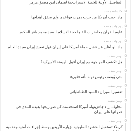
التفاصيل الأولية للخطة الاستراتيجية لضمان امن مضيق هرمز
ماذا جنت أمريكا من حرب دمرت قواعدها ولم تحقق اهدافها
‏يوم واحد مضت
علوم القرآن محاضرات القاها حجة الاسلام السيد محمد باقر الحكيم
‏يوم واحد مضت
ماذا لو أعلن عن فشل حملة أمريكا على إيران فهل تصبح إيران سيدة العالم
‏يومين مضت
هل تكشف المواجهة مع إيران أفول الهيمنة الأميركية؟
‏يومين مضت
متى يُوصف رئيس دولة بأنه «غبي»
‏يومين مضت
تفسير الميزان : السيد الطباطبائي
‏يومين مضت
مخاوف إزاء جاهزيتها.. أميركا استخدمت كل صواريخها بعيدة المدى في
عدوانها على إيران
‏يومين مضت
كربلاء تستقبل الحشود المليونية لزيارة الأربعين وسط إجراءات أمنية وخدمية