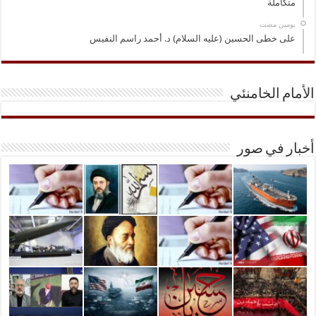
متكاملة
‏يومين مضت
على خطى الحسين (عليه السلام) د. أحمد راسم النفيس
الأمام الخامنئي
أخبار في صور