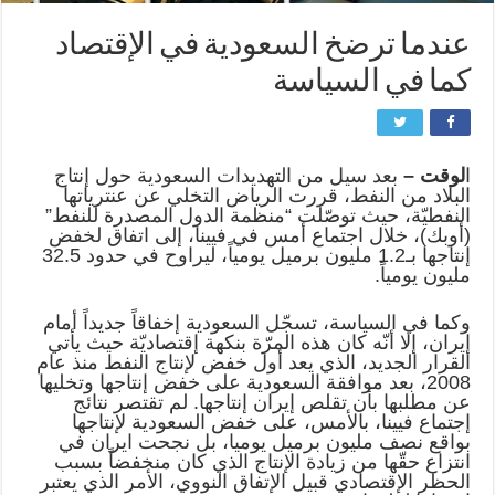
عندما ترضخ السعودية في الإقتصاد
كما في السياسة
ا
لوقت –
بعد سيل من التهديدات السعودية حول إنتاج
البلاد من النفط، قررت الرياض التخلي عن عنترياتها
النفطيّة، حيث توصّلت “منظمة الدول المصدرة للنفط”
(أوبك)، خلال اجتماع أمس في فيينا، إلى اتفاق لخفض
إنتاجها بـ1.2 مليون برميل يومياً، ليراوح في حدود 32.5
مليون يومياً
.
وكما في السياسة، تسجّل السعودية إخفاقاً جديداً أمام
إيران، إلا أنّه كان هذه المرّة بنكهة إقتصاديّة حيث يأتي
القرار الجديد، الذي يعد أول خفض لإنتاج النفط منذ عام
2008، بعد موافقة السعودية على خفض إنتاجها وتخليها
عن مطلبها بأن تقلص إيران إنتاجها. لم تقتصر نتائج
إجتماع فيينا، بالأمس، على خفض السعودية لإنتاجها
بواقع نصف مليون برميل يوميا، بل نجحت ايران في
انتزاع حقّها من زيادة الإنتاج الذي كان منخفضاً بسبب
الحظر الإقتصادي قبيل الإتفاق النووي، الأمر الذي يعتبر