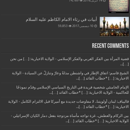
14 أبريل,2016
74,789
أبيات في رثاء الامام الكاظم عليه السلام
10 ديسمبر,2017
59,853
Recent Comments
قضية المرأة بين الفكر الغربي والفكر الإسلامي - الولاية الاخبارية: […] من نحن
[…]...
الشيخ قاسم: اتفاق الإطار في واشنطن مذلةٌ وعارٌ وتنازلٌ عن السيادة - الولاية
الاخبارية: […] *خطاب القائد […]...
الإمام الخامنئي شخصية فريدة في التاريخ السياسي الإسلامي وقدّم نموذجًا
للحاكمية - الولاية الاخبارية: […] *خطاب القائد […]...
قاليباف: لبنان أولويتنا.. لا مفاوضات جديدة مع أميركا قبل الالتزام الكامل - الولاية
الاخبارية: […] *خطاب القائد […]...
بين الركام والعطش.. غزة تواجه مأساة مزدوجة بفعل دمار الكيان الإسرائيلي -
الولاية الاخبارية: […] *خطاب القائد […]...