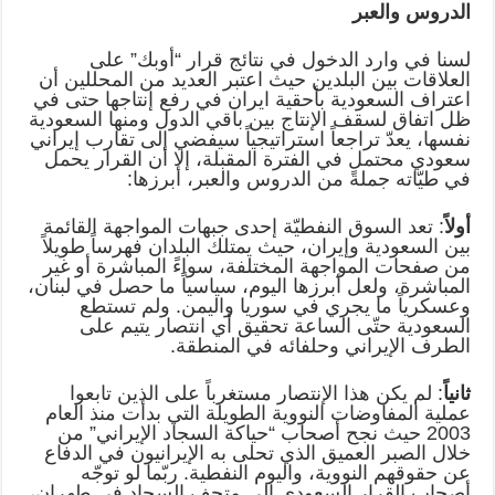
الدروس والعبر
لسنا في وارد الدخول في نتائج قرار “أوبك” على
العلاقات بين البلدين حيث اعتبر العديد من المحللين أن
اعتراف السعودية بأحقية ايران في رفع إنتاجها حتى في
ظل اتفاق لسقف الإنتاج بين باقي الدول ومنها السعودية
نفسها، يعدّ تراجعاً استراتيجياً سيفضي إلى تقارب إيراني
سعودي محتمل في الفترة المقبلة، إلا أن القرار يحمل
في طيّاته جملةً من الدروس والعبر، أبرزها:
أولاً
: تعد السوق النفطيّة إحدى جبهات المواجهة القائمة
بين السعودية وإيران، حيث يمتلك البلدان فهرساً طويلاً
من صفحات المواجهة المختلفة، سواءً المباشرة أو غير
المباشرة، ولعل أبرزها اليوم، سياسياً ما حصل في لبنان،
وعسكرياً ما يجري في سوريا واليمن. ولم تستطع
السعودية حتّى الساعة تحقيق أي انتصار يتيم على
الطرف الإيراني وحلفائه في المنطقة.
ثانياً
: لم يكن هذا الإنتصار مستغرباً على الذين تابعوا
عملية المفاوضات النووية الطويلة التي بدأت منذ العام
2003 حيث نجح أصحاب “حياكة السجاد الإيراني” من
خلال الصبر العميق الذي تحلى به الإيرانيون في الدفاع
عن حقوقهم النووية، واليوم النفطية. ربّما لو توجّه
أصحاب القرار السعودي إلى متحف السجاد في طهران،