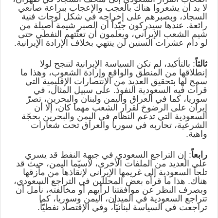
لا بد أن يشعروا هناك بالعجب والإعجاب ببراعة صانعي
السجاد، وبصبرهم على إخراجه في شكل لوحات فنية
رائعة. عندها سيدركون جيّداً أن الصبر شيمة أصيلة من
شيم الشعب الإيراني، ويعلمون أن تعنّتهم النفطي حتى
لو دام عشرات السنين لن ينتهي بخلاف الإرادة الإيرانية.
ثالثاً
: بالتأكيد، لم تكن السياسة الإيرانية لتنجح لولا
إنطلاقها من المنطق والواقع وإرادة الشعوب، وهذا ما
سمح لها بتحقيق العديد من الإنتصارات الإقليمية التي
قرأت فيه السعودية النفوذ. على سبيل المثال، في
سوريا، كما في العراق واليمن ولبنان والبحرين، تصرّ
إيران على الرضوخ لقرار الشعب مهما كان، إلا أن
السعودية التي تدعم النظام في اليمن والبحرين بحجّة
الشرعية، تحاربه في سوريا والعراق تحت شعارات
واهية.
رابعاً
: إن التراجع السعودي في جبهة النفط قد يسري
على العديد من الملفات الأخرى، لاسيّما اليمن، حيث قد
تلجأ السعودية إلى غريمها الإيراني لإنقاذها من مأزقها
هناك. هذا ما قرأه بعض المحللين في التراجع السعودي،
وبصرف النظر عن موافقتنا لرأيهم أو مخالفته، نأمل أن
تتراجع السعودية في الميدان، اليمن وسوريا، كما
تراجعت في السياسة لبنانيّاً، وفي الإقتصاد نفطيّاً.