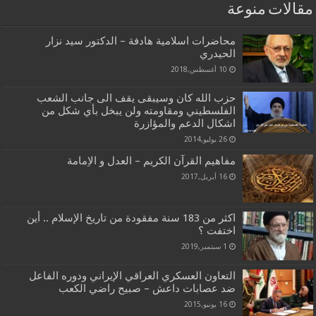
مقالات منوعة
محاضرات اسلامية هادفة – الدكتور سيد نزار
الحيدري
10 أغسطس,2018
حزب الله كان وسيبقى يقف الى جانب الشعب
الفلسطيني ومقاومته ولن يبخل بأي شكل من
اشكال الدعم والمؤازرة
26 يوليو,2014
مفاهيم القرآن الكريم – العدل و الاِمامة
16 أبريل,2017
اكثر من 183 سنة مفقودة من تاريخ الإسلام .. أين
اختفت ؟
1 سبتمبر,2019
التعاون العسكري العراقي الإيراني ودوره الفاعل
ضد عصابات داعش – صبيح راضي الكعب
16 يونيو,2015