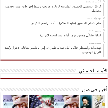
كربلاء تستقبل الحشود المليونية لزيارة الأربعين وسط إجراءات أمنية وخدمية
متكاملة
‏يوم واحد مضت
على خطى الحسين (عليه السلام) د. أحمد راسم النفيس
‏يومين مضت
لماذا يشكّل مضيق هرمز أداة استراتيجية لإيران؟
‏يومين مضت
تهديدات واشنطن تتآكل أمام صلابة طهران.. إيران تكسر معادلة الابتزاز وتُعيد
الردع الهجومي
الأمام الخامنئي
أخبار في صور