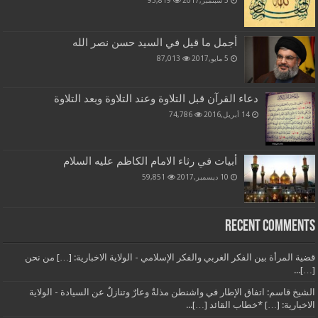
5 سبتمبر,2017
93,819
أجمل ما قيل في السيد حسن نصر الله
5 مايو,2017
87,013
دعاء القرآن قبل التلاوة وعند التلاوة وبعد التلاوة
14 أبريل,2016
74,786
أبيات في رثاء الامام الكاظم عليه السلام
10 ديسمبر,2017
59,851
Recent Comments
قضية المرأة بين الفكر الغربي والفكر الإسلامي - الولاية الاخبارية: […] من نحن
[…]...
الشيخ قاسم: اتفاق الإطار في واشنطن مذلةٌ وعارٌ وتنازلٌ عن السيادة - الولاية
الاخبارية: […] *خطاب القائد […]...