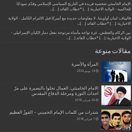
الإمام الخامنئي شخصية فريدة في التاريخ السياسي الإسلامي وقدّم نموذجًا
للحاكمية - الولاية الاخبارية: […] *خطاب القائد […]...
قاليباف: لبنان أولويتنا.. لا مفاوضات جديدة مع أميركا قبل الالتزام الكامل - الولاية
الاخبارية: […] *خطاب القائد […]...
بين الركام والعطش.. غزة تواجه مأساة مزدوجة بفعل دمار الكيان الإسرائيلي -
الولاية الاخبارية: […] *خطاب القائد […]...
مقالات منوعة
المرأة والأسرة
14 يونيو,2020
الامام الخامنئي: العمال تحلوا بالبصيرة على مرّ
احداث الثورة ومرحلة الدفاع المقدس
26 فبراير,2018
شذرات من كلمات الإمام الخميني – الفوزٌ العظيم
1 فبراير,2018