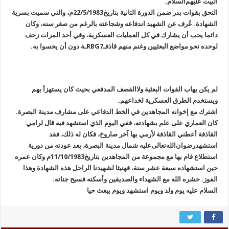
البيت عليهم‌السلام.
التحق بقوات بدر ضمن الدورة الثانية بتاريخ22/5/1983م، والتي سميت بسرية
الشهادة. عُرف عن الشهيد اندفاعه وشجاعته بالرغم من صغر سنه، وكان
دائما يحب أن يشارك في كل العمليات العسكرية، وفي أحد المرات زحف
لوحده نحو مواضع البعثيين وغنم منهم قاذفـRBG7ـة دون أن يحسوا به.
لم يكن يهاب القوات البعثية ولاالقصف المدفعي بحيث كان يستهزأ بهم
ويستخدم الطرق العسكرية لخداعهم.
اشترك مع إخوانه المجاهدين في الخط الدفاعي على مشارف مدينة البصرة.
كان العماري على علم بشهادته، ففي اليوم الذي استشهد فيه قال لرامي
القاذفة أعطني القاذفة لأرمي بها آخر صاروخ، فكان له ذلك، فقد
استشهدرضوان‌الله‌تعالى‌عليه شمال مدينة البصرة، بعد عودته من دورية
استطلاع قام بها مع مجموعة من المجاهدين بتاريخ11/10/1983م وكان عمره
حين استشهاده سبعة عشر سنة، فهنيئا لشهيدنا الراحل هذه الشهادة وهذا
الفوز. حشره الله مع الشهداء والصديقين وأسكنه فسيح جناته.
السلام عليه يوم ولد ويوم استشهد ويوم يبعث حيا