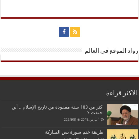
رواد الموقع في العالم
الاكثر قراءة
اكثر من 183 سنة مفقودة من تاريخ الإسلام .. أين
اختفت ؟
1 مارس,2018
223,808
طريقة ختم سورة يس المباركة