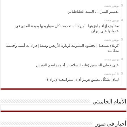
‏يومين مضت
تفسير الميزان : السيد الطباطبائي
‏يومين مضت
مخاوف إزاء جاهزيتها.. أميركا استخدمت كل صواريخها بعيدة المدى في
عدوانها على إيران
‏يومين مضت
كربلاء تستقبل الحشود المليونية لزيارة الأربعين وسط إجراءات أمنية وخدمية
متكاملة
‏يومين مضت
على خطى الحسين (عليه السلام) د. أحمد راسم النفيس
لماذا يشكّل مضيق هرمز أداة استراتيجية لإيران؟
الأمام الخامنئي
أخبار في صور