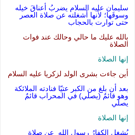
سليمان عليه السلام يضربُ أعناقَ خيله
وسوقَها؛ لأنها أشغلته عن صلاة العصر
حتى توارت بالحجاب
بالله عليك ما حالي وحالك عند فوات
الصلاة
إنها الصلاة
أين جاءت بشرى الولد لزكريا عليه السلام
بعد أن بلغ من الكبر عتيّا فنادته الملائكة
وهو قائمٌ (يصلي) في المحراب قائمٌ
يصلي
إنها الصلاة
يُشغل الكفارُ رسول الله عن صلاة