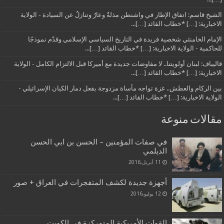
الشيخ قاسم: اتفاق الإطار في واشنطن مذلةٌ وعارٌ وتنازلٌ عن السيادة - الولاية
الاخبارية: […] *خطاب القائد […]...
الإمام الخامنئي شخصية فريدة في التاريخ السياسي الإسلامي وقدّم نموذجًا
للحاكمية - الولاية الاخبارية: […] *خطاب القائد […]...
قاليباف: لبنان أولويتنا.. لا مفاوضات جديدة مع أميركا قبل الالتزام الكامل - الولاية
الاخبارية: […] *خطاب القائد […]...
بين الركام والعطش.. غزة تواجه مأساة مزدوجة بفعل دمار الكيان الإسرائيلي -
الولاية الاخبارية: […] *خطاب القائد […]...
مقالات منوعة
في صفات المؤمنين – الحسن بن ابي الحسن
الديلمي
11 أبريل,2016
أجهزة جديدة لكشف المتفجرات في العراق + صور
12 يوليو,2016
القوات الأمريكية المتمركزة في الكويت