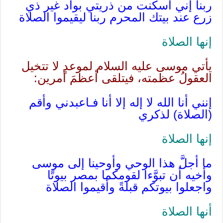
ربنا إني أسكنت من ذريتي بواد غير ذي
زرع عند بيتك المحرم ربنا ليقيموا الصلاة
إنها الصلاة
يأتي موسى عليه السلام لموعدٍ لا تتخيل
العقولُ عظمته، فيتلقى أعظمَ أمرين:
إنني أنا الله لا إله إلا أنا فـاعبدني وأقم
(الصلاة) لذكري
إنها الصلاة
ما أجلَّ هذا الوحي وأوحينا إلى موسى
وأخيه أن تبوَّءا لقومكما بمصر بيوتًا
واجعلوا بيوتكم قبلةً وأقيموا الصلاة
أنها الصلاة