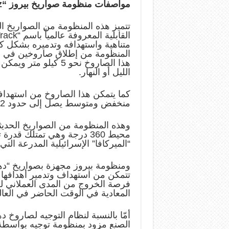
مواصفات منظومة صواريخ بيروز “
z
تتميز هذه المنظومة من الصواريخ الم
القابلية المعروفة عالمياً باسم “
rack
متناهية واستهدافه وتدميره بشكل 
هذا الصاروخ نحو 5 ك
الليل أو النهار.
كما يتمكن هذا الصاروخ من استهداف
منخفض ومتوسط يصل إلى حدود 2 كيلو متر.
وهذه المنظومة من الصواريخ الحديث
محيط 360 درجة وهي تمتلك ق
“الميركافا” الإسرائيلية المدرعة التي يمتلك منها ك
ومنظومة بيروز مجهزة بصواريخ “دهلاوي
فرصة الخروج من المدى العملاني لجم
المعادية في الوقت الحاضر في العال
أمّا بالنسبة لنظام التوجيه لصاروخ 
الصنع مزود بمنظومة توجيه بواسطة 