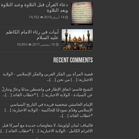
دعاء القرآن قبل التلاوة وعند التلاوة
وبعد التلاوة
14 أبريل,2016
74,792
أبيات في رثاء الامام الكاظم
عليه السلام
10 ديسمبر,2017
59,856
Recent Comments
قضية المرأة بين الفكر الغربي والفكر الإسلامي - الولاية
الاخبارية: […] من نحن […]...
الشيخ قاسم: اتفاق الإطار في واشنطن مذلةٌ وعارٌ وتنازلٌ
عن السيادة - الولاية الاخبارية: […] *خطاب القائد […]...
الإمام الخامنئي شخصية فريدة في التاريخ السياسي
الإسلامي وقدّم نموذجًا للحاكمية - الولاية الاخبارية: […]
*خطاب القائد […]...
قاليباف: لبنان أولويتنا.. لا مفاوضات جديدة مع أميركا قبل
الالتزام الكامل - الولاية الاخبارية: […] *خطاب القائد […]..