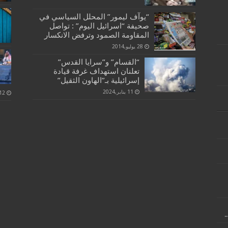
“يوآف ليمور” المحلل السياسي في
صحيفة “اسرائيل اليوم” : تواصل
المقاومة الصمود وترفض الانكسار
28 يوليو,2014
“القسام” و”سرايا القدس”
تعلنان استهداف غرفة قيادة
إسرائيلية بـ”الهاون الثقيل”
11 يناير,2024
.