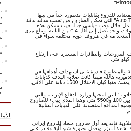
“
Piroo
ال
ضادة للدروع بقابليات متطورة جداً من بينها
مس
Auto T
” التي تمكن الصاروخ من تعقب هدفه بدقة
مو
كامل خلال وقت قياسي جداً، حيث تتمكن هذه
المنظومة من إطلاق صاروخين في وقت واحد يصل إلى أقل 0.4 من الثانية. ويبلغ مدى
‏ي
يلو متر ويمكن استخدامه في ظروف جوية مختلفة سواء في
بص
‏ي
كي
 المروحيات والطائرات المسيرة على ارتفاع
‏ي
ال
ة والمتطورة قادرة على استهداف أهدافها في
مض
درة تدميرية هائلة مهما كانت صلابة الهدف كدبابات
يان الاحتلال 1500 دبابة على الأقل.
‏ي
ما
اه
ة” التي انتجتها وزارة الدفاع الإيرانية والتي
تتمكن من استهداف وتدمير أهدافها بين 100 و5500 متر، وهذا المدى يهيء للصاروخ
يع المدافع المنصوبة على الدبابات القتالية
م.
الأما
دهلاوية فإنه يعد أول صاروخ مضاد للدروع إيراني
أشعة الليزر ويعمل بصورة شبه آلية وقادر على