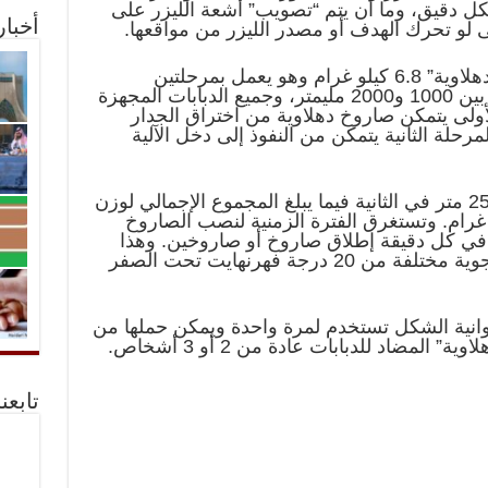
شكل دقيق، وما أن يتم “تصويب” أشعة الليزر على
أخبا
لو تحرك الهدف أو مصدر الليزر من مواقعها.
ويبلغ وزن الرأس الحربي لصاروخ “دهلاوية” 6.8 كيلو غرام وهو يعمل بمرحلتين
ويستطيع اختراق الدروع ذات سمك بين 1000 و2000 مليمتر، وجميع الدبابات المجهزة
لأولى يتمكن صاروخ دهلاوية من اختراق الجدار
لمرحلة الثانية يتمكن من النفوذ إلى دخل الآلية
وتصل سرعة صاروخ دهلاوية إلى 250 متر في الثانية فيما يبلغ المجموع الإجمالي لوزن
مع قاعدة الإطلاق 27 كيلو غرام. وتستغرق الفترة الزمنية لنصب الصاروخ
 30 ثانية ويمكن في كل دقيقة إطلاق صاروخ أو صاروخين. وهذا
الصاروخ له قابلية العمل في أجواء جوية مختلفة من 20 درجة فهرنهايت تحت الصفر
نية الشكل تستخدم لمرة واحدة ويمكن حملها من
لمضاد للدبابات عادة من 2 أو 3 أشخاص.
تابعن