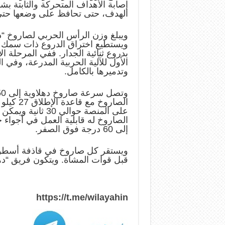
إصابة الأهداف المتحركة والثابتة ب
الهدف، حتى تحافظ على وضعها حتى 
بدروع ثنائية الجدار. ففي المرحلة ا
الأول للآلية الحربية المدرعة، وفي ا
وتدميرها بالكامل.
الصاروخ 
على المنصة حوالي
إلى 60 درجة فوق الصفر.
ويستقر كل صاروخ في قاذفة أسطوا
قبل قوات المشاة. ويتكون فريق “دهلاوية” ا
https://t.me/wilayahin