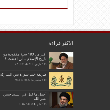
الاكثر قراءة
اكثر من 183 سنة مفقودة من
تاريخ الإسلام .. أين اختفت ؟
1 مارس,2018
223,809
طريقة ختم سورة يس المباركة
5 سبتمبر,2017
93,863
أجمل ما قيل في السيد حسن
نصر الله
5 مايو,2017
87,027