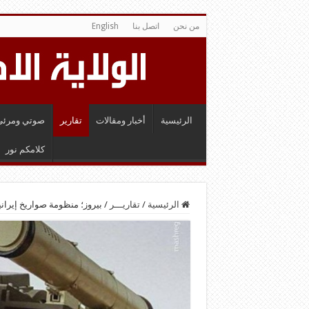
من نحن
اتصل بنا
English
الرئيسية
أخبار ومقالات
تقارير
صوتي ومرئي
كلامكم نور
الرئيسية
/
تقاريـــر
/
بيروز؛ منظومة صواريخ إيراني