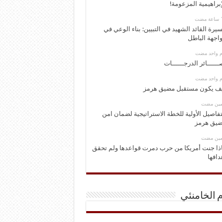
إبراهيمية المزعومة!
يرة القائد الشهيد في التبيين: بناء الوعي في
اجهة الباطل
وم واحد مضت
ــــــائر الدرجــــــات
وم واحد مضت
ف يكون مستقبل مضيق هرمز
ومين مضت
تفاصيل الأولية للخطة الاستراتيجية لضمان امن
يق هرمز
ومين مضت
ذا جنت أمريكا من حرب دمرت قواعدها ولم تحقق
دافها
م الخامنئي