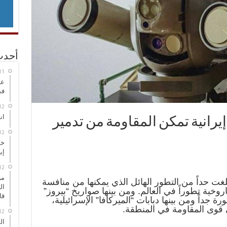
أحدث
عر
في
انطلاق
يرانية تمكن المقاومة من تدمير
خط
إي
من
لغت حداً من التطور الهائل الذي يمكنها من منافسة
ال
وخية تطوراً في العالم. ومن بينها صواريخ “بيروز”
قا
 جداً ومن بينها دبابات “الميركافا” الإسرائيلية،
قوى المقاومة في المنطقة.
ال