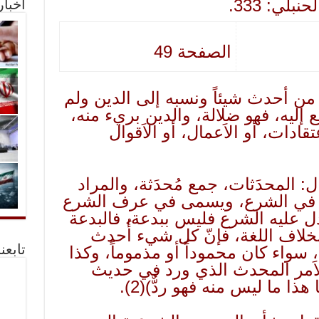
لي: 333.
أخبا
الصفحة 49
 من أحدث شيئاً ونسبه إلى الدين ولم
إليه، فهو ضلالة، والدين بريء منه،
دات، أو الاَعمال، أو الاَقوال
ل: المحدَثات، جمع مُحدَثة، والمراد
ل في الشرع، ويسمى في عرف الشرع
دل عليه الشرع فليس ببدعة، فالبدعة
اف اللغة، فإنّ كل شيء أُحدث
سواء كان محموداً أو مذموماً، وكذا
تابعن
اَمر المحدث الذي ورد في حديث
هذا ما ليس منه فهو ردٌّ)
(2)
.