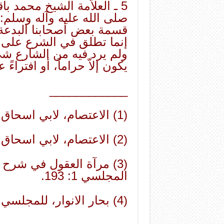
5 ـ العلاّمة الشيخ محمد 
صلى الله عليه وآله وسلم: «
قسمة بعض أصحابنا البدعة إ
إنما تطلق في الشرع على قو
ولم يرد فيه من الشارع شيء
يكون إلاّ حراماً، أو افتراءً
____________
(1) الاعتصام، لابي اسحاق الشاطبي 1: 141.
(2) الاعتصام، لابي اسحاق الشاطبي 1: 191 ـ 192.
(3) مرآة العقول في شرح 
المجلسي 1: 193.
(4) بحار الانوار، للمجلسي 71: 203.