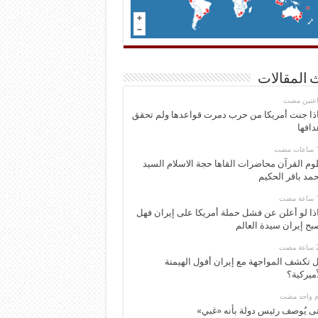
 المقالات
اعتين مضت
ذا جنت أمريكا من حرب دمرت قواعدها ولم تحقق
دافها
وم القرآن محاضرات القاها حجة الاسلام السيد
مد باقر الحكيم
ذا لو أعلن عن فشل حملة أمريكا على إيران فهل
بح إيران سيدة العالم
 تكشف المواجهة مع إيران أفول الهيمنة
أميركية؟
وم واحد مضت
ى يُوصف رئيس دولة بأنه «غبي»