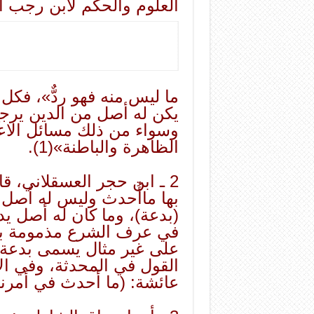
العلوم والحكم لابن رجب الحنب
ما ليس منه فهو ردٌّ»، فكل
يكن له أصل من الدين يرجع 
وسواء من ذلك مسائل الاعتقا
الظاهرة والباطنة»
(1)
.
2 ـ ابن حجر العسقلاني، قا
بها ماأُحدث وليس له أص
(بدعة)، وما كان له أصل ي
في عرف الشرع مذمومة بخل
على غير مثال يسمى بدعة، 
القول في المحدثة، وفي ال
عائشة: (ما أحدث في أمرنا 