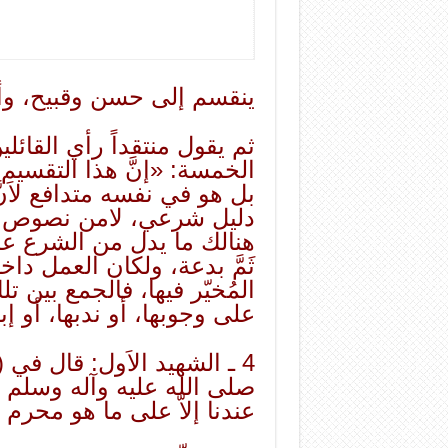
ينقسم إلى حسن وقبيح، وأن
ثم يقول منتقداً رأي القائل
الخمسة: «إنَّ هذا التقسيم
بل هو في نفسه متدافع لاَنّ
دليل شرعي، لامن نصوص ال
هنالك ما يدل من الشرع على
ثَمَّ بدعة، ولكان العمل داخل
المُخيّر فيها، فالجمع بين تل
على وجوبها، أو ندبها، أو إب
4 ـ الشهيد الاَول: قال في 
صلى الله عليه وآله وسلم ت
عندنا إلاّ على ما هو محرم