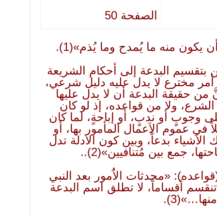
الصفحة 50
 يكون منه ما يُمدح وما يُذم»
(1)
.
ين بتقسيم البدعة إلى أحكام الشريعة
 أمر مخترع لا يدل عليه دليل شرعي،
َ من حقيقة البدعة أن لا يدل عليها
شرع، ولا من قواعده، إذ لو كان
 وجوبٍ أو ندبٍ، أو إباحةٍ، لما كان
اً في عموم الاَعمال المأمور بها، أو
ك الاَشياء بدعاً، وبين كون الاَدلة تدل
احتها، جمع بين مُتنافيين»
(2)
..
(قواعده): «محدثات الاَُمور بعد النبي
نقسم أقساماً، لا تطلق اسم البدعة
 منها…»
(3)
.