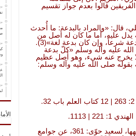
الفريقين قالوا بعدم جواز تقسيم
‏ي
تف
‏ي
ي، قال: «والمراد بالبدعة: ما أُحدث
مخ
يدل عليه، أما ما كان له أصل من
صو
عة شرعاً، وإن كان بدعة لغة»
(3)
.
‏ي
الله عليه وآله وسلم «كلّ بدعة
كر
وس
لا يخرج عنه شيء، وهو أصل عظيم
بقوله صلى الله عليه وآله وسلم:
‏ي
عل
ال
‏ي
لم
الأما
(3) الاساس في السُنة وفقهها، لسعيد حوّى: 361، عن جوامع