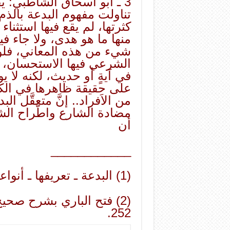
3 ـ أبو اسحاق الشاطبي: 
تناولت مفهوم البدعة بالذم
كثرتها، لم يقع فيها استثناء 
منها ما هو هدى، ولا جاء فيها
شيء من هذه المعاني، فلو 
الشرعي فيها الاستحسان، أو
في آيةٍ أو حديث، لكنه لا يو
على حقيقة ظاهرها في الكلّ
من الاَفراد.. إنَّ متعقَّل ا
مضادة الشارع واطّراح الش
أن
____________
(1) البدعة ـ تعريفها ـ أنواعها ـ أحكامها، لصالح الفوزان: 8.
252.