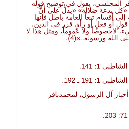
باقر المجلسي، يقول في توضيح قوله
كل بدعة ضلالة» «يدلُّ على أنَّ
لى أقسام تبعاً للعامة باطل فإنها
لٍ أو فعلٍ أو رأيٍ قرر في الدين،
، لاخصوصاً ولا عموماً، ومثل هذا لا
 على الله ورسوله..»
(4)
.
أخبار آل الرسول، لمحمدباقر