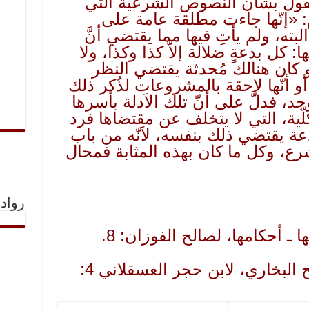
يقول بشأن النصوص الشرعية التي
: «إنّها جاءت مطلقة عامة على
البته، ولم يأتِ فيها مما يقتضي أنَّ
: كل بدعةٍ ضلالة إلاّ كذا وكذا، ولا
كان هنالك مُحدثة يقتضي النظر
 أنّها لاحقة بالمشروعات لذُكر ذلك
جد، فدلَّ على أنّ تلك الاَدلة بأسرها
ية، التي لا يتخلف عن مقتضاها فرد
لبدعة يقتضي ذلك بنفسه، لاَنّه من باب
رع، وكل ما كان بهذه المثابة فمحال
رواد 
(2) فتح الباري بشرح صحيح البخاري، لابن حجر العسقلاني 4: