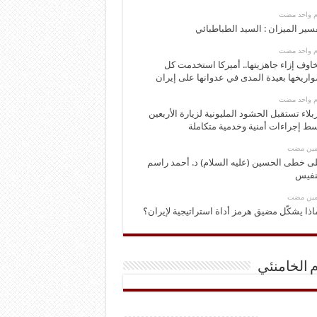
وم واحد مضت
سير الميزان : السيد الطباطبائي
وم واحد مضت
اوف إزاء جاهزيتها.. أميركا استخدمت كل
اريخها بعيدة المدى في عدوانها على إيران
وم واحد مضت
بلاء تستقبل الحشود المليونية لزيارة الأربعين
ط إجراءات أمنية وخدمية متكاملة
ومين مضت
ى خطى الحسين (عليه السلام) د. أحمد راسم
نفيس
ومين مضت
اذا يشكّل مضيق هرمز أداة استراتيجية لإيران؟
م الخامنئي