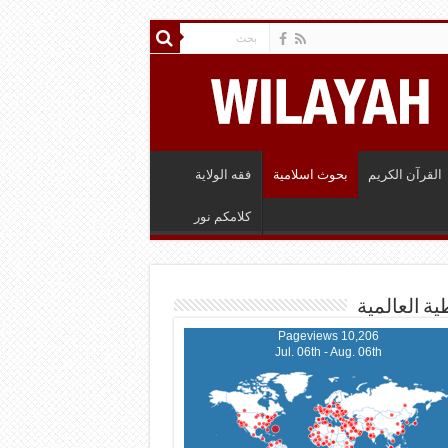
القرآن الكريم
بحوث اسلامية
فقه الولاية
كلامكم نور
ية العالمية
10,206 Pageviews
Jul. 06th - Aug. 06th