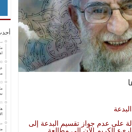
أحدث
‏س
ما
اه
عل
مح
ا
ما
تص
لبدعة
هل
ال
َدلة على عدم جواز تقسيم البدعة إلى
‏ي
ريء الكريم الآن إلى مطالعة
مت