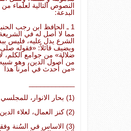
النصوص التالية لعلماء من 
البدعة:
1 ـ الحافظ ابن رجب الحنبل
مما لا أصل له في الشريعة 
الشرع يدل عليه، فليس ببد
ويضيف قائلاً: «فقوله صلى 
ضلالة» من جوامع الكلم، 
من أصول الدين، وهو شبيه 
«من أحدث في أمرنا هذا
____________
(1) بحار الانوار، للمجلسي 2: 263 | 12 كتاب العلم باب 32.
(2) كنز العمال، لعلاء الدين الهندي 1: 221 | 1113.