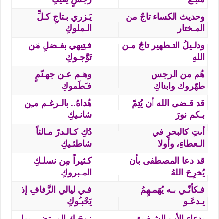
وحديث الكساء تاجٌ من
يَـزري بـتاجِ كـلِّ
المـختار
الـملوكِ
ودلـيلُ التـطهير تاجٌ مـن
فـتِيهي بفـضلِ مَن
اللهِ
تَوَّجـوكِ
هُم من الرجس
وهـم عـن جهـنّمٍ
طهّروك وابناكِ
فـَطَموكِ
قد قـضى الله أن يُتِمّ
هُداهُ.. بالـرغـم مـِن
بـكم نورَ
شانـيكِ
أنتِ كالبحرِ في
دُكِ كـالـدرّ مـالئاً
الـعطاءِ، وأولا
شاطئـيكِ
قد دعا المصطفى بأن
كـثيراً مِن نسلـكِ
يُخرِجَ اللهُ
المـبروكِ
فـكأنّـي بـه يُهَمـهِمُ
فـي ليالي الزَّفافِ إذ
يـدعَـو
يَحْبـُوكِ
بدعاءِ الأبِ الشـفـيقِ،
زوجَـكِ المرتضى بما