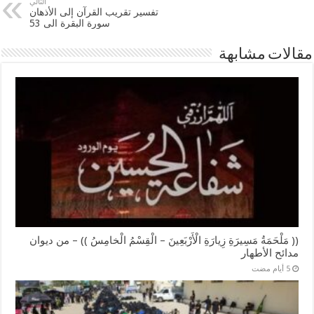
التالي
تفسير تقريب القرآن إلى الأذهان
سورة البقرة الى 53
مقالات مشابهة
(( مَلْحَمَةُ مَسِيرَةِ زِيارَةِ الْأَرْبَعِينَ – الْقِسْمُ الْخامِسُ )) – من ديوان
مدائح الأطهار