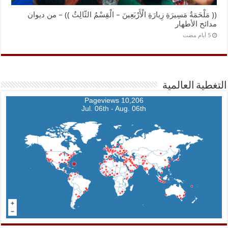
(( مَلْحَمَةُ مَسِيرَةِ زِيارَةِ الْأَرْبَعِينَ – الْقِسْمُ الثّالِثُ )) – من ديوان
مدائح الأطهار
التغطية العالمية
10,206 Pageviews
Jul. 06th - Aug. 06th