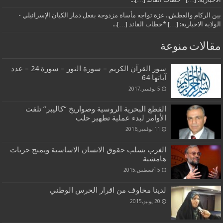
بين الركام والعطش.. غزة تواجه مأساة مزدوجة بفعل دمار الكيان الإسرائيلي -
الولاية الاخبارية: […] *خطاب القائد […]...
مقالات منوعة
سور القرآن الكريم – سورة النور – سورة 24 – عدد
آياتها 64
5 نوفمبر,2017
القطع البحرية الروسية وصواريخ “كاليبر” تلقت
الأوامر لبدء عملية تطهير حلب
11 نوفمبر,2016
الغرب يسلب حقوق الانسان الاساسية ويمنح حريات
هامشية
5 أغسطس,2015
لدينا مخاوف من اقرار الحرس الوطني
20 يونيو,2015