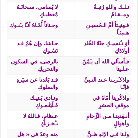
تـلـك واللهِ رُتبـةٌ
لا يُسامى، سبحانَـهُ
ومــقـامٌ
مُعطيـكِ
فـهنيـئاً أمَّ الـحُسيـنِ
وحـناناً أُمّـاهُ أنـّا بـَنـوكِ
هـنيئـاً
أوَ تـُنسيـكِ جنّةُ الخُلدِ
حـاشا، وإن هُمُ قـد
أولادَكِ
نَسُـوكِ
فـأسألي الله أن يـَمُنّ
بالرضى، في السكون
عـلـينا
والتحريكِ
واذكـُريـنا عـند النـبيِّ
قـد بَعُدنا عن سيَرهِ
فإنّـا
والسلوكِ
واذكُرينا أُمّاهُ في
ونـادي بَـنيـك
موقفِ الحشرِ
فَـلْيَتْبعـوكِ
أنـقِذينـا مـن الزِّحامِ
عـظامٍ، فـاللهُ لا
وأهوالٍ
يـُخـزيكِ
ولـنا فـي الإلهِ ظـنٌّ
منه وعدٌ في « هل