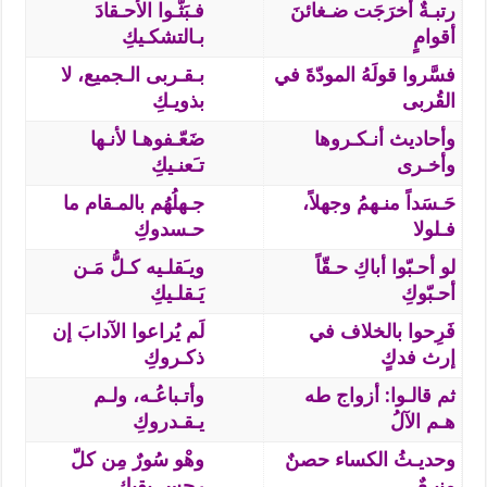
رتبـةٌ أخرَجَت ضـغائنَ
فـبَثّـوا الأحـقادَ
أقوامٍ
بـالتشكـيكِ
فسَّروا قولَهُ المودّةَ في
بـقـربى الـجميع، لا
القُربى
بذويـكِ
وأحاديث أنـكـروها
ضَعّـفوهـا لأنـها
وأخـرى
تـَعنـيكِ
حَـسَداً منـهمُ وجهلاً،
جـهلُهُم بالمـقام ما
فـلولا
حـسدوكِ
لو أحـبّوا أباكِ حـقّاً
ويـَقلـيه كـلُّ مَـن
أحـبّوكِ
يَـقلـيكِ
فَرِحوا بالخلاف في
لَم يُراعوا الآدابَ إن
إرث فدكٍ
ذكـروكِ
ثم قالـوا: أزواج طه
وأتـباعُـه، ولـم
هـم الآلُ
يـقـدروكِ
وحديـثُ الكساء حصنٌ
وهْو سُورٌ مِن كلّ
منيـعٌ
رجسٍ يقيكِ