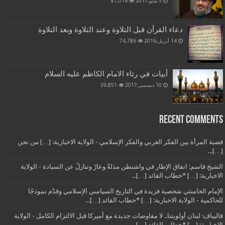
5 مايو,2017
87,016
دعاء القرآن قبل التلاوة وعند التلاوة وبعد التلاوة
14 أبريل,2016
74,786
أبيات في رثاء الامام الكاظم عليه السلام
10 ديسمبر,2017
59,851
Recent Comments
قضية المرأة بين الفكر الغربي والفكر الإسلامي - الولاية الاخبارية: […] من نحن
[…]...
الشيخ قاسم: اتفاق الإطار في واشنطن مذلةٌ وعارٌ وتنازلٌ عن السيادة - الولاية
الاخبارية: […] *خطاب القائد […]...
الإمام الخامنئي شخصية فريدة في التاريخ السياسي الإسلامي وقدّم نموذجًا
للحاكمية - الولاية الاخبارية: […] *خطاب القائد […]...
قاليباف: لبنان أولويتنا.. لا مفاوضات جديدة مع أميركا قبل الالتزام الكامل - الولاية
الاخبارية: […] *خطاب القائد […]...