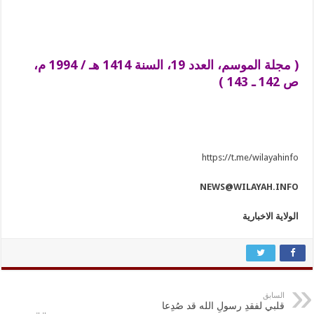
( مجلة الموسم، العدد 19، السنة 1414 هـ / 1994 م،
ص 142 ـ 143 )
https://t.me/wilayahinfo
NEWS@WILAYAH.INFO
الولاية الاخبارية
السابق
قلبي لفقدِ رسولِ الله قد صُدِعا