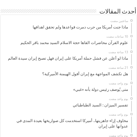
أحدث المقالات
‏ساعتين مضت
ماذا جنت أمريكا من حرب دمرت قواعدها ولم تحقق اهدافها
علوم القرآن محاضرات القاها حجة الاسلام السيد محمد باقر الحكيم
ماذا لو أعلن عن فشل حملة أمريكا على إيران فهل تصبح إيران سيدة العالم
هل تكشف المواجهة مع إيران أفول الهيمنة الأميركية؟
‏يوم واحد مضت
متى يُوصف رئيس دولة بأنه «غبي»
‏يوم واحد مضت
تفسير الميزان : السيد الطباطبائي
‏يوم واحد مضت
مخاوف إزاء جاهزيتها.. أميركا استخدمت كل صواريخها بعيدة المدى في
عدوانها على إيران
‏يوم واحد مضت