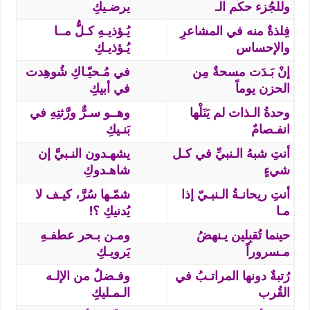
وللجُزء حكم الـ
يرضـيكِ
فِلذةٌ منه في المشاعرِ
يُـؤذيـهِ كـلُّ مــا
والإحساس
يُـؤذيـكِ
إنْ بَـدَت مسحةٌ مِن
في مُـحيّـاكِ شُوهِدت
الحزن يوماً
في أبيكِ
وحدةُ الـذات لم يَنَلْها
وهــو سـرٌّ ورَّثتِهِ في
انفـصامٌ
بَنـيكِ
أنتِ شبهُ الـنبيِّ في كـل
يشهـدون النـبيَّ إن
شيءٍ
شاهـدوكِ
أنتِ ريحانـةُ الـنبـيّ إذا
شمّـها سُرَّ، كيـف لا
مـا
يُدنيكِ ؟!
حينما تُقبِلين يـنهضُ
ومـن بـحر عطفـهِ
مـسروراً
يَرويـكِ
رُتبةٌ دونها المراتـبُ في
وفـضلٌ من الإلـه
القُرب
الـمـليكِ