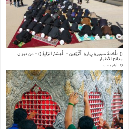
(( مَلْحَمَةُ مَسِيرَةِ زِيارَةِ الْأَرْبَعِينَ – الْقِسْمُ الرّابِعُ )) – من ديوان
مدائح الأطهار