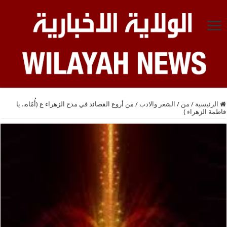
الرئيسية
/
من
/
الشعر والادب
/
من أروع القصائد في مدح الزهراء ع (أُمّاه.. يا
فاطمة الزهراء )