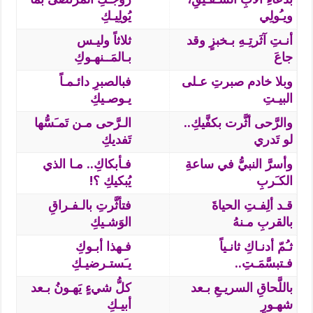
ويـُولِي
يُولِيـكِ
أنـتِ آثَرتِـهِ بـخبزٍ وقد
ثلاثاً وليـس
جاعَ
بـالمَــنهـوكِ
وبلا خادم صبرتِ عـلى
فبالصبرِ دائـمـاً
البيـتِ
يـوصـيكِ
والرَّحى أثَّرت بكفَّيكِ..
الـرَّحى مـن تَمـَسُّها
لو تَدري
تَفديكِ
وأسرَّ النبيُّ في ساعةِ
فـأبكاكِ.. مـا الذي
الكـَربِ
يُبكيكِ ؟!
قـد ألِفـتِ الحياةَ
فتأثَّرتِ بالـفـراقِ
بالقربِ مـنهُ
الوَشـيكِ
ثـُمّ أدنـاكِ ثانـياً
فـهذا أبـوكِ
فـتبسَّمَـتِ..
يـَستـرضيـكِ
باللَّحاقِ السريـعِ بـعد
كلُّ شيءٍ يَهـونُ بـعد
شهـورٍ
أبيـكِ