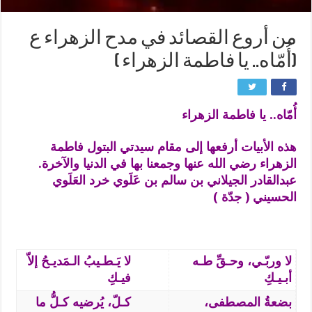
من أروع القصائد في مدح الزهراء ع
(أُمّاه.. يا فاطمة الزهراء )
أُمّاه.. يا فاطمة الزهراء
هذه الأبيات أرفعها إلى مقام سيدتي البتول فاطمة
الزهراء رضي الله عنها وجمعنا بها في الدنيا والآخرة.
عبدالقادر الجيلاني بن سالم بن عَلَوي خرد العَلَوي
الحسيني ( جدّة )
لا وربّـي، وحـقِّ طـه
لا يَـطـيبُ الـمَديـحُ إلاّ
أبـيـكِ
فيـكِ
بضعةُ المصطفى،
كـلّ، يُرضيه كـلُّ ما