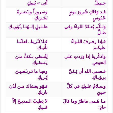
جـميلٌ
أتى » يُنبيكِ
قـد وَقاكِ شُرورَ يومٍ
وسروراً ونـَضـرةً
عَـبُوسٍ
يَجْـزيكِ
وَلـكُم يُعـقَدُ اللواءُ وفي
ظـلـيلٍ إلــهُنـا يـُؤويـكِ
ظـلٍّ
فـإذا رفـرفَ اللـواءُ
فـاذكـُرينا.. لعلـّنـا
عليكـم
نأتيـكِ
واذكُرينا إذا وَرَدتِ على
لِنُسقى بـكفِّ مـَن
الحوضِ
يـَسقـيكِ
فـعسى الله أن يَـمُنَّ
وفينا ما تَـرتـَضيـنَ
برؤيـاكِ
يُـريكِ
وسـلامٌ علـيكِ في كلِّ
فـهْو يغشاك مـن لَدُن
حـينٍ
باريكِ
مـا هَـمى ماطرٌ وما قالَ
لا يَطيبُ الـمديـحُ إلاّ
حادٍ:
فــيكِ