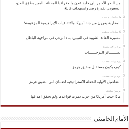
من البحر الأحمر إلى خليج عدن والجغرافيا المحتلة.. اليمن يطوّق العدو
السعودي بقدرة رصد واستهداف قاتلة
المغاربة يفرون من جنة أميركا والاتفاقيات الإبراهيمية المزعومة!
مسيرة القائد الشهيد في التبيين: بناء الوعي في مواجهة الباطل
‏يوم واحد مضت
بصــــــائر الدرجــــــات
‏يوم واحد مضت
كيف يكون مستقبل مضيق هرمز
‏يوم واحد مضت
التفاصيل الأولية للخطة الاستراتيجية لضمان امن مضيق هرمز
‏يومين مضت
ماذا جنت أمريكا من حرب دمرت قواعدها ولم تحقق اهدافها
الأمام الخامنئي