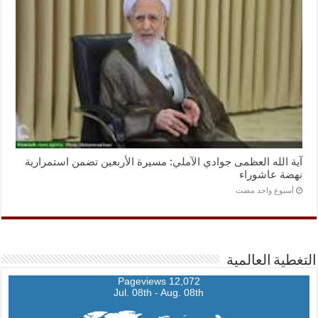
آية الله العظمى جوادي الآملي: مسيرة الأربعين تضمن استمرارية
نهضة عاشوراء
‏أسبوع واحد مضت
التغطية العالمية
12,072 Pageviews
Jul. 08th - Aug. 08th