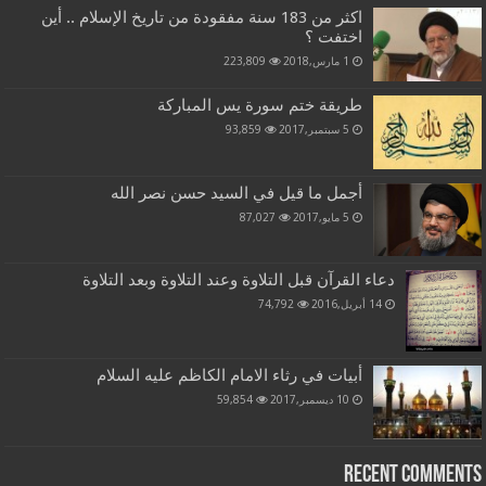
اكثر من 183 سنة مفقودة من تاريخ الإسلام .. أين
اختفت ؟
1 مارس,2018
223,809
طريقة ختم سورة يس المباركة
5 سبتمبر,2017
93,859
أجمل ما قيل في السيد حسن نصر الله
5 مايو,2017
87,027
دعاء القرآن قبل التلاوة وعند التلاوة وبعد التلاوة
14 أبريل,2016
74,792
أبيات في رثاء الامام الكاظم عليه السلام
10 ديسمبر,2017
59,854
Recent Comments