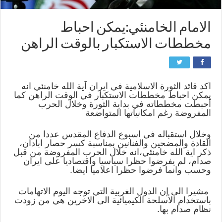
الامام الخامنئي:يمكن احباط
مخططات الاستكبار بالوقت الراهن
اكد قائد الثورة الاسلامية في ايران آية الله خامنئي انه
يمكن احباط مخططات الاستكبار في الوقت الراهن كما
أحبطت مخططاته في بداية الثورة وخلال الحرب
المفروضة رغم امكانياتها المتواضعة
وخلال استقباله في اسبوع الدفاع المقدس عددا من
القادة والمضحين والفنانين بمناسبة كسر حصار ابادان،
ذكر اية الله خامنئي،انه خلال الحرب المفروضة من قبل
صدام، لم يفرضوا حظرا سياسيا واقتصاديا على ايران
وحسب وانما فرضوا حظرا اعلاميا ايضا.
مشيرا الى إن الدول الغربية التي توجه اليوم الاتهامات
باستخدام الأسلحة الكيميائية الى الاخرين هي من زودت
نظام صدام بها.