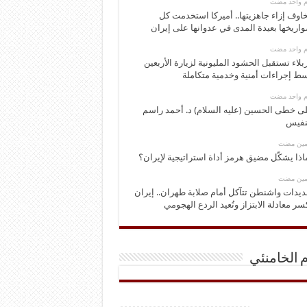
وم واحد مضت
اوف إزاء جاهزيتها.. أميركا استخدمت كل
اريخها بعيدة المدى في عدوانها على إيران
وم واحد مضت
بلاء تستقبل الحشود المليونية لزيارة الأربعين
ط إجراءات أمنية وخدمية متكاملة
وم واحد مضت
ى خطى الحسين (عليه السلام) د. أحمد راسم
نفيس
ومين مضت
اذا يشكّل مضيق هرمز أداة استراتيجية لإيران؟
ومين مضت
ديدات واشنطن تتآكل أمام صلابة طهران.. إيران
سر معادلة الابتزاز وتُعيد الردع الهجومي
م الخامنئي