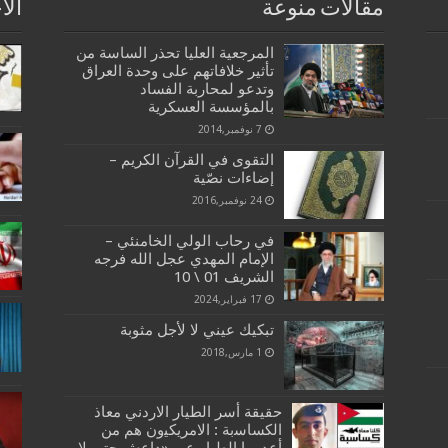
مقالات منوعة
الا
المرجعية العليا تحذر الساسة من
تأثير خلافاتهم على وحدة العراق
وتدعو لمحاربة الفساد
بالمؤسسة العسكرية
7 نوفمبر,2014
التقوى في القرآن الكريم –
إضاءات نصّية
24 نوفمبر,2016
في رحاب الولي الخامنئي –
الإمام المهدي عجل الله فرجه
الشريف 01 \ 10
17 فبراير,2024
تبكيك عيني لا لأجل مثوبة
1 مارس,2018
ﺣﻘﻴﻘﺔ أﺳﺮ ﺍﻟﻄﻴﺎﺭ ﺍﻻﺭﺩﻧﻲ ﻣﻌﺎﺫ
ﺍﻟﻜﺴﺎﺳبة : ﺍﻻﻣﺮﻳﻜﻴون هم من
أﻋﺪﻣﻮا ﺍﻟﻄﻴﺎﺭ عبر «داعش حتى ﻻ