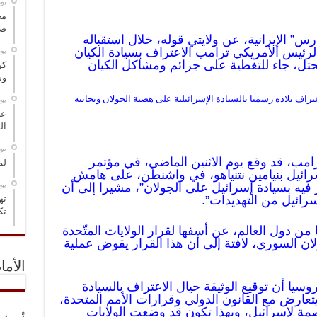
‏ي
مخ
صو
” الإيرانية، عن ولايتي قوله، خلال استقباله
رئيس الأمريكي ترامب الاعتراف بسيادة الكيان
‏ي
تل، جاء للتغطية على جرائم ومشاكل الكيان
كر
وس
‏ي
عل
ال
‏ي
رامب، قد وقع يوم الاثنين الماضي، في مؤتمر
لم
ئيل بنيامين نتنياهو، في واشنطن، على هامش
‏ي
 فيه بسيادة إسرائيل على الجولان”، مشيرا إلى أن
سرائيل من التهديدات”.
ته
تك
ن دول العالم، عن أسفها لقرار الولايات المتّحدة
ان السوري، لافتة إلى أن هذا القرار يقوض عملية
الأما
سيا أن توقيع الوثيقة حيال الاعتراف بالسيادة
يتعارض مع القانون الدولي وقرارات الأمم المتحدة،
ة لإسرائيل، وبهذا تكون قد وضعت الولايات