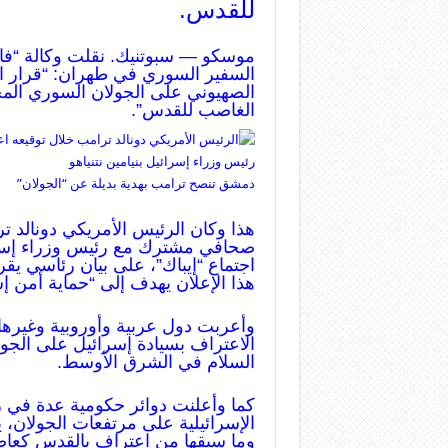
للقدس.
موسكو — سبوتنيك. نقلت وكالة “فارس
السفير السوري في طهران: “قرار ال
الصهيوني على الجولان السوري المح
الغاصب للقدس”.
دمشق تنصح ترامب بهدية بديلة عن “الجولان”
هذا وكان الرئيس الأمريكي دونالد ت
صحافي مشترك مع رئيس وزراء إسرا
اجتماع “إيباك”، على بيان رئاسي يقر
هذا الإعلان يهدف إلى “حماية أمن إ
وأعربت دول عربية وأوروبية وغيرها م
الاعتراف بسيادة إسرائيل على الجول
السلام في الشرق الأوسط.
كما وأعلنت دوائر حكومية عدة في رو
الإسرائيلية على مرتفعات الجولان، 
وما سبقها من اعتراف بالقدس كعاصم