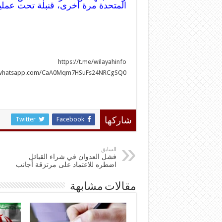
المتحدة مرة أخرى، قنبلة تحت عمل
https://t.me/wilayahinfo
at.whatsapp.com/CaA0Mqm7HSuFs24NRCgSQ0
Twitter
Facebook
شاركها
السابق
فشل العدوان في شراء القبائل
اضطره للاعتماد على مرتزقة أجانب
مقالات مشابهة