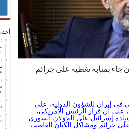
أحدث
عل
مح
ما
 جاء بمثابة تغطية على جرائم
تص
هل
ال
‏ي
 في إيران للشؤون الدولية، علي
مت
، على أن قرار الرئيس الأمريكي،
‏ي
سيادة إسرائيل على الجولان السوري
تف
 على جرائم ومشاكل الكيان الغاصب