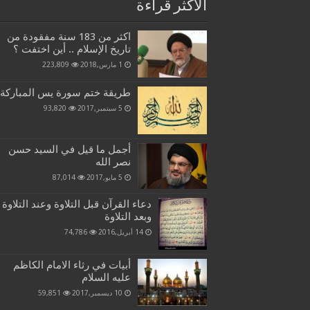
الاكثر قراءة
اكثر من 183 سنة مفقودة من
تاريخ الإسلام .. أين اختفت ؟
1 مارس,2018
223,809
طريقة ختم سورة يس المباركة
5 سبتمبر,2017
93,820
أجمل ما قيل في السيد حسن
نصر الله
5 مايو,2017
87,014
دعاء القرآن قبل التلاوة وعند التلاوة
وبعد التلاوة
14 أبريل,2016
74,786
أبيات في رثاء الامام الكاظم
عليه السلام
10 ديسمبر,2017
59,851