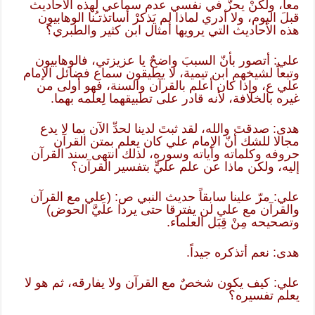
معاً، ولكنْ يحزُّ في نفسي عدم سماعي لهذه الأحاديث
قبلَ اليوم، ولا أدري لماذا لم يَذكرْ أساتذتـُنا الوهابيون
هذه الأحاديث التي يرويها أمثال ابن كثير والطبري؟
علي: أتصور بأنّ السببَ واضحٌ يا عزيزتي، فالوهابيون
وتبعاً لشيخهم ابن تيمية، لا يطيقون سماع فضائل الإمام
علي ع، وإذا كان أعلم بالقرآن والسنة، فهو أولى من
غيره بالخلافة، لأنه قادر على تطبيقهما لِعلمه بهما.
هدى: صدقتَ والله، لقد ثبتَ لدينا لحدِّ الآن بما لا يدع
مجالا للشك أنّ الإمام علي كان يعلم بمتن القرآن
حروفه وكلماته وآياته وسوره، لذلك انتهى سند القرآن
إليه، ولكن ماذا عن علم عليٍّ بتفسير القرآن؟
علي: مرّ علينا سابقاً حديث النبي ص: (علي مع القرآن
والقرآن مع علي لن يفترقا حتى يردا علَيَّ الحوض)
وتصحيحه مِنْ قِبَل العلماء.
هدى: نعم أتذكره جيداً.
علي: كيف يكون شخصٌ مع القرآن ولا يفارقه، ثم هو لا
يعلم تفسيره؟