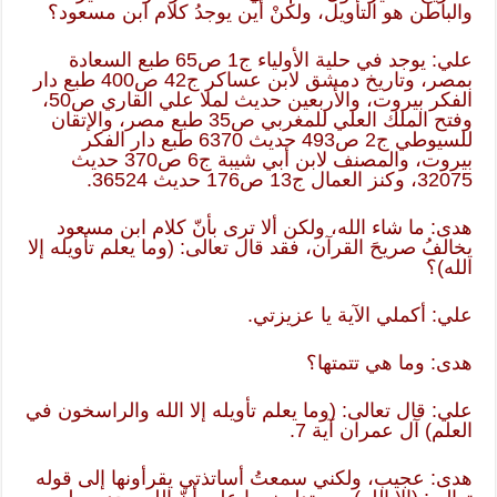
والباطن هو التأويل، ولكنْ أين يوجدُ كلام ابن مسعود؟
علي: يوجد في حلية الأولياء ج1 ص65 طبع السعادة
بمصر، وتاريخ دمشق لابن عساكر ج42 ص400 طبع دار
الفكر بيروت، والأربعين حديث لملا علي القاري ص50،
وفتح الملك العلي للمغربي ص35 طبع مصر، والإتقان
للسيوطي ج2 ص493 حديث 6370 طبع دار الفكر
بيروت، والمصنف لابن أبي شيبة ج6 ص370 حديث
32075، وكنز العمال ج13 ص176 حديث 36524.
هدى: ما شاء الله، ولكن ألا ترى بأنّ كلام ابن مسعود
يخالفُ صريحَ القرآن، فقد قال تعالى: (وما يعلم تأويله إلا
الله)؟
علي: أكملي الآية يا عزيزتي.
هدى: وما هي تتمتها؟
علي: قال تعالى: (وما يعلم تأويله إلا الله والراسخون في
العلم) آل عمران آية 7.
هدى: عجيب، ولكني سمعتُ أساتذتي يقرأونها إلى قوله