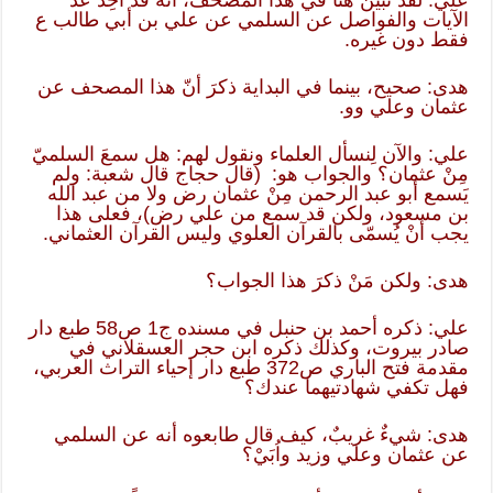
علي: لقد تبيّن هنا في هذا المصحف، أنه قد اُخِذ عَدّ
الآيات والفواصل عن السلمي عن علي بن أبي طالب ع
فقط دون غيره.
هدى: صحيح، بينما في البداية ذكرَ أنّ هذا المصحف عن
عثمان وعلي وو.
علي: والآن لِنسأل العلماء ونقول لهم: هل سمعَ السلميّ
مِنْ عثمان؟ والجواب هو: (قال حجاج قال شعبة: ولم
يَسمع أبو عبد الرحمن مِنْ عثمان رض ولا من عبد الله
بن مسعود، ولكن قد سمع من علي رض)، فعلى هذا
يجب أنْ يُسمّى بالقرآن العلوي وليس القرآن العثماني.
هدى: ولكن مَنْ ذكرَ هذا الجواب؟
علي: ذكره أحمد بن حنبل في مسنده ج1 ص58 طبع دار
صادر بيروت، وكذلك ذكره ابن حجر العسقلاني في
مقدمة فتح الباري ص372 طبع دار إحياء التراث العربي،
فهل تكفي شهادتيهما عندك؟
هدى: شيءٌ غريبٌ، كيف قال طابعوه أنه عن السلمي
عن عثمان وعلي وزيد واُبَيْ؟