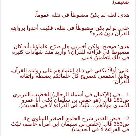
ضعيف).
هدى: لعله لم يكنْ مضبوطاً في نقله عموماً.
علي: لو لم يكن مضبوطاً في نقله، فكيف أخذوا بروايته
للقرآن دونَ غيره؟
هدى: صحيح، ولكن أخبرني هل صرّح علماؤنا بأنه كان
مضبوطاً في قراءته للقرآن؟ وأريد منك شهادات كثيرة
في ذلك لِيَطمئِنّ قلبي.
علي: أولاً: يكفي في ذلك اعتمادهم على روايته للقرآن،
وثانياً: استمعي لتصريح كلّ علمائكم بضبطه وإتقانه
للقرآن:
1 – في (الإكمال في أسماء الرجال) للخطيب التبريزي
ص181 قال: (هو حفص بن سليمان يُكنى أبا عمرو
الأسدي مولاهم… ثـَبْتٌ في القراءة لا في الحديث).
2 – فيض القدير شرح الجامع الصغير للمناوي ج4
ص353 قال: (حفص بن سليمان ابن امرأة عاصم، ثـَبْتٌ
في القراءة لا في الحديث).