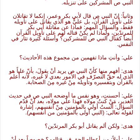
النبي ص المشركين على تنزيله.
وثانياً: إنّ النبي ص قال لأبي بكر وعمر، إنكما لا تقاتلان
على تأويل القرآن، بل عليٌّ هو الذي يقاتل على تأويله
فقط، والسؤال المهم: فماذا عن مقاتلة أبي بكر
للمرتدّين، ولماذا لم يكنْ قتاله لهم على تأويل القرآن
أيضاً كقتال النبي ص للمشركين؟ وأسئلة كثيرة تثار في
النفس.
علي: وأنتِ ماذا تفهمين من مجموع هذه الأحاديث؟
هدى: أفهم منها كأنّ النبي ص يريد أنْ يقولَ، بأنّ علياً هو
الذي له حقّ التصرّف في الأمور بعدي لا غيره، لأنه أعلم
بالقرآن وبتفسيره وتأويله مِنْ غيره مِنَ الصحابة.
علي: أحسنتِ، وهو نفس ما أوضحه النبي ص في حديث
الغدير، مَنْ كنتُ مولاه فهذا علي مولاه، بعد أنْ قدّم
السؤال: ألستُ أولى بالمؤمنين مِنْ أنفسهم، إشارة
لقوله تعالى: (النبي أولى بالمؤمنين من أنفسهم).
هدى: ولكن ألم يقاتل أبو بكر المرتدّين؟
علي: أولاً: من أعطاه الحق في قِتالهم؟ خصوصاً بعد أنْ