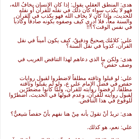
هدى: المنطق العقلي يقول: إذا كان الإنسان يخافُ الله،
فهو لا يكذب سواء كان ذلك في نقله للقرآن أو نقله
للحديث، وإذا كان لا يخاف الله فهو يكذب في القرآن
والسنة معاً، فلا أدري كيف وصفوه بكونه صادقاً وكاذباً
في نفس الوقت؟؟!!
علي: كلامُك صحيحٌ ودقيقٌ، كيف يكون أميناً في نقل
القرآن، كذوباً في نقل السنة؟
هدى: ولكن ما الذي دعاهم لهذا التناقض الغريب في
وصف حفص؟
علي: لو قبلوا وثاقته مطلقاً لاضطروا لقبول روايات
حفص في فضل الإمام علي ع، ولو لم يقبلوا وثاقته
مطلقاً، لرفضوا روايته للقرآن، ولمّا كانوا مضطرّين
لِقبول روايته للقرآن، وعدم قبولها في الحديث، اضطرّوا
للوقوع في هذا التناقض.
هدى: تريدُ أنْ تقولَ بأنه مِنْ هنا نفهم بأنّ حفصاً شيعيٌّ؟
علي: نعم، هو كذلك.