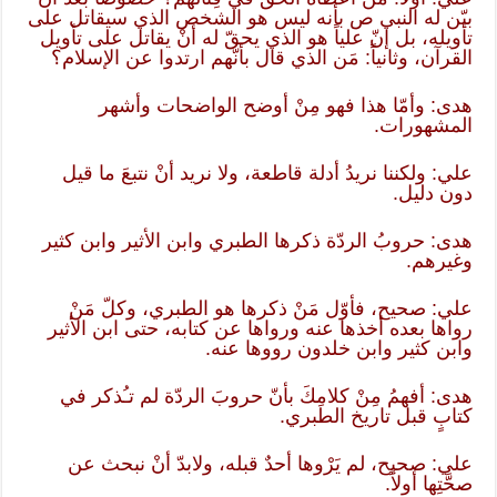
بيّن له النبي ص بأنه ليس هو الشخص الذي سيقاتل على
تأويله، بل إنّ علياً هو الذي يحقّ له أنْ يقاتل على تأويل
القرآن، وثانياً: مَن الذي قال بأنّهم ارتدوا عن الإسلام؟
هدى: وأمّا هذا فهو مِنْ أوضح الواضحات وأشهر
المشهورات.
علي: ولكننا نريدُ أدلة قاطعة، ولا نريد أنْ نتبعَ ما قيل
دون دليل.
هدى: حروبُ الردّة ذكرها الطبري وابن الأثير وابن كثير
وغيرهم.
علي: صحيح، فأوّل مَنْ ذكرها هو الطبري، وكلّ مَنْ
رواها بعده أخذها عنه ورواها عن كتابه، حتى ابن الأثير
وابن كثير وابن خلدون رووها عنه.
هدى: أفهمُ مِنْ كلامِكَ بأنّ حروبَ الردّة لم تـُذكر في
كتابٍ قبل تاريخ الطبري.
علي: صحيح، لم يَرْوها أحدٌ قبله، ولابدّ أنْ نبحث عن
صحَّتِها أولاً.