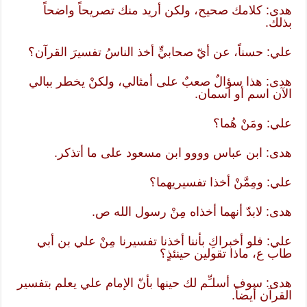
هدى: كلامك صحيح، ولكن أريد منك تصريحاً واضحاً
بذلك.
علي: حسناً، عن أيّ صحابيٍّ أخذ الناسُ تفسيرَ القرآن؟
هدى: هذا سؤالٌ صعبٌ على أمثالي، ولكنْ يخطر ببالي
الآن اسم أو اسمان.
علي: ومَنْ هُما؟
هدى: ابن عباس وووو ابن مسعود على ما أتذكر.
علي: ومِمَّنْ أخذا تفسيريهما؟
هدى: لابدّ أنهما أخذاه مِنْ رسول الله ص.
علي: فلو أخبراكِ بأننا أخذنا تفسيرنا مِنْ علي بن أبي
طاب ع، ماذا تقولين حينئذٍ؟
هدى: سوف أسلـِّم لك حينها بأنّ الإمام علي يعلم بتفسير
القرآن أيضاً.