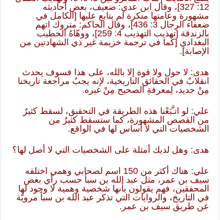
12: 327]، وقال ابن عدي: ضعيف، بعض أحاديثه
مشهورة وعامتها منكرة لم يتابع عليها [الكامل في
ضعفاء الرجال 3: 436]، وقال الحاكم: متروك اتهم
بالزندقة [تهذيب التهذيب 4: 259]، ووهّاهُ الخطيب
البغدادي [كما في ترجمة خزيمة غير ذي الشهادتين من
الإصابة].
هدى: لا حول ولا قوة إلا بالله، على هذا فسوف يحدث
انقلابٌ في الحقائق التاريخية، لإنه يجبُ مراجعة تاريخنا
مِنْ جديد، لِمعرفةِ الصحيح مِنْ غيره.
علي: لو اتـَّبَعْنا هذه الطريقة في التحقيق، لسقط كثيرٌ
من القصص المشهورة، كما ستسقط كثيرٌ من
الشخصيات التي لا أساس لها في الواقع.
هدى: وهل لديك أمثلة على الشخصيات التي لا أصل لها؟
علي: هناك أكثر من 150 اسم لصحابي وهمي اختلقه
سيف بن عمر، مثل عبد الله بن سبأ حسب رأي بعض
المحققين، فهم يقولون بأنها شخصية وهمية لا وجود لها
في التاريخ، والروايات التي تذكر عبد الله بن سبأ مرويّة
عن طريق سيف بن عمر.