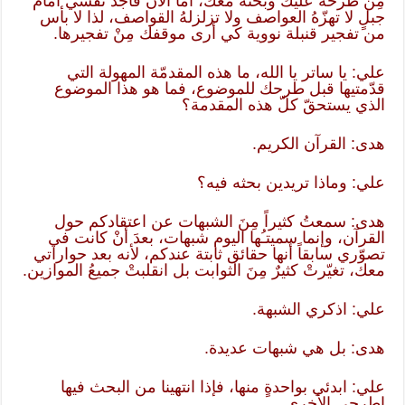
مِنْ طرحه عليك وبحثه معك، أما الآن فأجدُ نفسي أمامَ
جبلٍ لا تهزّهُ العواصف ولا تزلزلهُ القواصف، لذا لا بأس
من تفجير قنبلة نووية كي أرى موقفك مِنْ تفجيرها.
علي: يا ساتر يا الله، ما هذه المقدمّة المهولة التي
قدّمتيها قبل طرحك للموضوع، فما هو هذا الموضوع
الذي يستحقّ كلّ هذه المقدمة؟
هدى: القرآن الكريم.
علي: وماذا تريدين بحثه فيه؟
هدى: سمعتُ كثيراً مِنَ الشبهات عن اعتقادكم حول
القرآن، وإنما سميتـُها اليوم شبهات، بعدَ أنْ كانت في
تصوّري سابقاً أنها حقائق ثابتة عندكم، لأنه بعد حواراتي
معك، تغيّرتْ كثيرٌ مِنَ الثوابت بل انقلبتْ جميعُ الموازين.
علي: اذكري الشبهة.
هدى: بل هي شبهات عديدة.
علي: ابدئي بواحدةٍ منها، فإذا انتهينا من البحث فيها
اطرحي الأخرى.