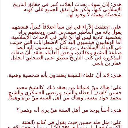
هدى: إذن سوف يحدث انقلاب كبير في حقائق التاريخ
الإسلامي كلها، ولكن هل اتفق الجميع على كونه
شخصيّة وهميّة لا وجود لها.
علي: اختلفتْ الآراء في ابن سبأ اختلافاً كبيراً، فبعضهم
يقول بأنه من أساطير سيف بن عمر، وبعضهم يراه
شخصية عادية ليس لها أيّ تأثير في الأحداث الإسلامية،
أما الوهابيون فينسبون إليه كلّ الاضطرابات التي حدثت
في الدولة الإسلامية زمن عثمان، وينسبون إليه أيضاً
صناعة التشيع وعقائده، وبعض العلماء يعتقد بأنّ صفاته
المذكورة في كتب التاريخ تنطبق على الصحابي الجليل
عمار بن ياسر.
هدى: لابد أنّ علماء الشيعة يعتقدون بأنه شخصية وهمية.
علي: هناك مِنْ علمائنا من يعتقد ذلك، كالشيخ محمد
حسين كاشف الغطاء والسيد مرتضى العسكري والشيخ
محمد جواد مغنية، وهناك من أهل السنة مِنْ يراه وهميّاً.
هدى: أحقاً يوجد من أهل السنة مَنْ يرى أنه وهمي؟
علي: مثل طه حسين حيث يقول في كتابه (الفتنة
الكبرى) فصل ابن سبأ ص98: (إنّ ابن سبأ شخصٌ ادّخره