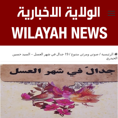
الرئيسية
/
صوتي ومرئي متنوع
/
19 جدال في شهر العسل – السيد حسين
الحيدري