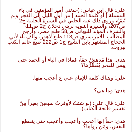
علي: قال ابن عباس: (حدثني أمير المؤمنين في باء
البسملة [ أو كلمة الحمد ] من أول الليل إلى الفجر ولم
يُتِمّ)، وروى ذلك عنه الحلبي في السيرة الحلبية ج2
ص207، والسيرة النبوية لزيني دحلان ج2 ص11،
والشرف المؤبد للنبهاني ص58 طبع مصر، وأرجح
المطالب للامرتسري ص113 طبع لاهور، والف باء لأبي
الحجاج المشتهر بابن الشيخ ج1 ص222 طبع عالم الكتب
بيروت.
هدى: هذا مُدهشٌ حقاً، فماذا في الباء أو الحمد حتى
يبقى للفجر يُفَسِّرُها؟
علي: وهناك كلمة للإمام علي ع أعجب منها.
هدى: وما هي؟
علي: قال علي: (لو شئتُ لأوقرتُ سبعينَ بعيراً مِنْ
تفسير فاتحة الكتاب).
هدى: حقاً إنها أعجب وأعجب وأعجب حتى ينقطع
النفس، ومَن رواها؟