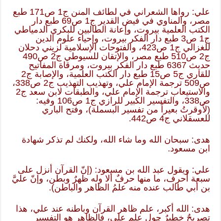
علي: رواها الشعراني في لطائف المنن ج1 ص171 طبع
مصر، والمناوي في فيض القدير ج1 ص69 طبع دار
الكتب العلمية بيروت، وإعانة الطالبين للبكري الدمياطي
ج1 ص3 طبع دار الفكر بيروت، وإحياء علوم الدين
للغزالي ج1 ص423، والفتوحات الإسلامية لزيني دحلان
ج2 ص510 طبع مصر، والإتقان للسيوطي ج2 ص490
حديث 6367 طبع دار الفكر بيروت، ومرقاة المفاتيح
للقاري ج5 ص15 طبع دار الكتب العلمية، والإصابة ج2
ص509 ترجمة الإمام علي، وتهذيب التهذيب ج2 ص338،
والاستيعاب ترجمة الإمام علي، والطبقات لابن سعد ج2
ص338، والتفسير الكبير للرازي ج1 ص106 وفيه:
(لأوقرتُ بعيراً من تفسير البسملة)، وفتح الباري
للعسقلاني ج4 ص442.
هدى: سبحان الله وما شاء الله، ولكنك لم تذكر شهادة
ابن مسعود.
علي: ويقول عبد الله بن مسعود: (إنّ القرآن أنزل على
سبعة أحرف، ما منها حرفٌ ألا وله ظهرٌ وبطن، وإنّ عليَّ
بن أبي طالب عنده منه علمُ الظاهر والباطن).
هدى: الله أكبر، علم ظاهر القرآن وباطنه عند علي، هذا
تصريحٌ خطيرٌ حول علم علي، فالظاهر هو التفسير