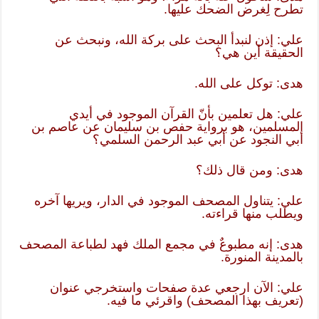
تطرح لِغرض الضحك عليها.
علي: إذن لنبدأ البحث على بركة الله، ونبحث عن
الحقيقة أين هي؟
هدى: توكل على الله.
علي: هل تعلمين بأنّ القرآن الموجود في أيدي
المسلمين، هو برواية حفص بن سليمان عن عاصم بن
أبي النجود عن أبي عبد الرحمن السلمي؟
هدى: ومن قال ذلك؟
علي: يتناول المصحف الموجود في الدار، ويريها آخره
ويطلب منها قراءته.
هدى: إنه مطبوعٌ في مجمع الملك فهد لطباعة المصحف
بالمدينة المنورة.
علي: الآن ارجعي عدة صفحات واستخرجي عنوان
(تعريف بهذا المصحف) واقرئي ما فيه.