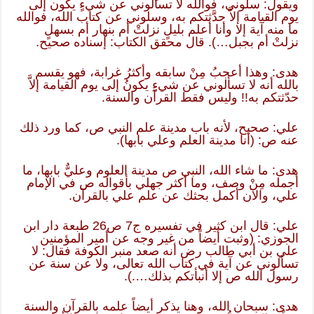
ويقول: سلوني، فوالله لا تسألوني عن شيءٍ يكون إلى
يوم القيامة إلاَّ حدَّثتكم به، وسلوني عن كتاب الله، فوالله
ما منه آية إلا وأنا أعلم بليلٍ نزلتْ أم بنهار أم بسهلٍ
نزلتْ أم بجبل…). قال محقق الكتاب: إسناده صحيح.
هدى: وهذا أعجبُ مِنْ سابقه وأكثرُ غرابة، فهو يقسم
بالله أنه لا تسألوني عن شيءٍ يكونُ إلى يوم القيامة إلاَّ
حدّثتكم به!! وليس فقط القرآن والسنة.
علي: صحيح، لأنه باب مدينة علم النبي ص، كما ورد ذلك
عنه ص: (أنا مدينة العلم وعلي بابها).
هدى: ما شاء الله، النبي ص مدينة العلوم وعليٌّ بابها، ما
أجمله مِنْ وصف، وما أكثر جهلي بأقواله ص في الإمام
علي، والآن أكمل بحثك عن علم علي بالقرآن.
علي: قال ابن كثير في تفسيره ج7 ص26 طبعة دار ابن
الجوزي: (وثبت أيضاً من غير وجه عن أمير المؤمنين
علي بن أبي طالب رض أنه صعد منبر الكوفة فقال: لا
تسألوني عن آية في كتاب الله تعالى، ولا عن سنة عن
رسول الله ص إلا أنبأتكم بذلك….).
هدى: سبحان الله، وهنا يذكر أيضاً علمه بالقرآن والسنة