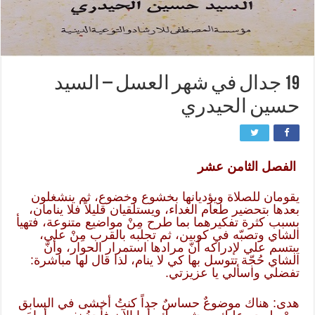
19 جدال في شهر العسل – السيد
حسين الحيدري
الفصل الثامن عشر
يقومان للصلاة ويؤديانها بخشوع وخضوع، ثم ينشغلون
بعدها بتحضير طعام الغداء، ويستلقيان قليلاً فلا ينامان،
بسبب كثرة تفكيرهما بما طرح مِنْ مواضيع متنوعة، فتهيأ
الشاي وتصبّه في كوبين، ثم تجلبه بالقرب مِنْ علي،
يبتسم علي لإدراكه أنّ مرادها استمرار الحوار، وأنّ
الشاي حُجّة تتوسل بها كي لا ينام، لذا قال لها مباشرة:
تفضلي واسألي يا عزيزتي.
هدى: هناك موضوعٌ حساسٌ جداً كنتُ أخشى في السابق