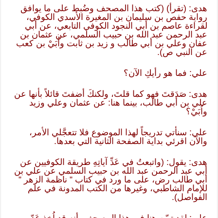
هدى: (تقرأ) (كتب هذا المصحف وضُبط على ما يوافق
رواية حفص بن سليمان بن المغيرة الأسدي الكوفي،
لقراءة عاصم بن أبي النجود الكوفي التابعي، عن أبي
عبد الرحمن عبد الله بن حبيب السلمي، عن عثمان بن
عفان وعلي بن أبي طالب و زيد بن ثابت واُبَيْ بن كعب
عن النبي ص).
علي: فما هو رأيكِ الآن؟
هدى: صَدَقتَ فهو كما قلتَ، ولكنكَ أضفتَ قائلاً بأنها عن
علي بن أبي طالب، بينما هنا: عن عثمان وعلي وزيد
واُبَيْ؟
علي: سنأتي تدريجاً لهذا الموضوع فلا تتعجَّلي الأمر،
والآن اقرئي بداية الصفحة الثانية التي بعدها.
هدى: يقول: (واتبعتُ في عَدِّ آياتِهِ طريقة الكوفيين عن
أبي عبد الرحمن عبد الله بن حبيب السلمي عن علي بن
أبي طالب رض، على ما ورد في كتاب ” ناظمة الزهر ”
للإمام الشاطبي، وغيرها من الكتب المدونة في علم
الفواصل).