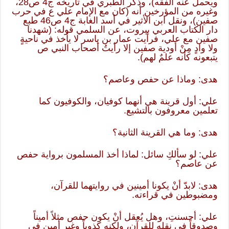
ويحمل عنه الفقه)، وذكر الطبري في تاريخه ج4 ص28،
وغيره من المؤرخين أنه (كان مع الإمام علي ع في حرب
صفين)، ونقل ابن الأثير في أسد الغابة ج4 ص46 طبع
دار الكتاب العربي بيروت، عن السلمي قوله: (شهدنا
صفين مع علي، فرأيت عمار بن ياسر لا يأخذ في ناحيةٍ
ولا وادٍ مِنْ أودية صفين إلا رأيتُ أصحاب النبي ص
يتبعونه كأنه علمٌ لهم).
هدى: وماذا عن حفص وعاصم؟
علي: أول قرينة هي أنهما كوفيان، والكوفيون كما
تعلمين معروفون بالتشيع.
هدى: وما هي القرينة الثانية؟
علي: لو سألكِ سائل: لماذا أخذ المسلمون برواية حفص
عن عاصم؟
هدى: لابدّ أنْ يكونا أمينين في روايتهما للقرآن،
ومضبوطين في قراءته.
علي: أحسنتِ، وهل يُعقل أنْ يكون حفص مثلاً أميناً
وصدوقاً في نقله للقرآن، ولكنه كذوباً وغير أمينٍ في