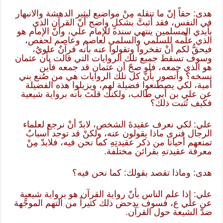
هدى: حقاً إنّ ما تنقله مِنْ مواضيع ليثير الدهشة والانبهار
في النفس، فقد أثبتَّ بشكلٍ واضح أنّ القرآن الذي
بأيدي المسلمين ينتهي سنده للإمام علي، وأنّ الإمام هو
الذي علَّمه للسلمي والسلمي لعاصم وعاصم لحفص،
فيحقُّ لكم أنْ تفخروا وتقولوا عنه بأنه قرآنٌ علويٌ،
وسوف تسقط جميع تلك الروايات التي قالت بأن عثمان
هو الذي جمعه، فلو صحّ أن عثمان قد جمعه فأين
نسخه؟ وأتصور بأنّ كل تلك الروايات هي من صُنع بني
أمية، لكي يصطنعوا فضيلة لهم، ويزيلوا هذه الفضيلة
عن علي بن أبي طالب، ولكنك قلتَ بأنه برواية شيعية
فكيف تُثبت ذلك؟
علي: لكي نعرف عقيدةَ الشخص، لابدّ أنْ نرجع لعلماء
الرجال فنرى ماذا يقولون عنه، ولكنْ قد توجد أسبابٌ
تمنعهم أحيانا من ذكر عقيدتِهِ كما نحن فيه، فلابدّ مِنْ
معرفة عقيدتهِ بقرائن مختلفة.
هدى: وماذا تقصد بقولك: كما نحن فيه؟
علي: إذا علم الناس بأنّ رواية القرآن هو برواية شيعية
عن علي ع، فسوف يدحض ذلك كثيراً من التهم الموجَّهة
ضدّ الشيعة حول القرآن.