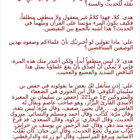
نقله للحديث والسنة؟
هدى: كلا، فهذا كلامٌ غير معقول ولا منطقي مطلقاً،
فكيف يكونُ المرء مؤتمناً على القرآن ومتَّهماً في
الحديث؟ هذا أشبه بالجمع بين النقيضين.
علي: ماذا تقولين لو أخبرتـُكِ بأنّ علماءَكم وصفوه بهذين
الوصفين المتناقضين؟
هدى: لا، ليس منطقياً أبداً، ولكن أعتذر منك هذه المرة،
فإني لا يُمكن أنْ أصدِّق بأنْ يقعَ علماؤنا بمثلِ هذا
التناقض الشديد والفضيع والعجيب.
علي: إذن سأنقل لكِ بعضَ ما يقولونه في حفص بن
سليمان الكوفي: قال ابن الجوزي في الضعفاء
والمتروكين ج1 ص221: (حفص بن سليمان بن المغيرة
الأسدي القارئ البزَّاز، وهو صاحب عاصم ويقال له
الغاضري….. قال يحيى: ضعيف، وقال مرّة: ليس بثقة،
وقال مرّة: كذَّاب، وقال أحمد ومسلم والنسائي: متروك
الحديث، وقال البخاري: تركوه، وقال السعدي: قد فُرِغَ
منه منذ دهر، وقال عبد الرحمن بن يوسف بن خراش:
كذَّاب متروك يَضَعُ الحديث، وقال ابن حبان: كان يَقْلِبُ
الأسانيد ويرفعُ المراسيل، وقال أبو زرعة والدارقطني: