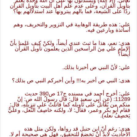
تعالى: (إلا الله) ويستدلون بها على أنّ الله وحده يعلم
بتأويل القرآن، وعلى عدم علم أهل البيت بتأويل القرآن
ردّاً على الشيعة، فما بالهم يبترونها عند استدلالهم بها؟
علي: هذه طريقة الوهابية في التزوير والتحريف، وهم
أساتذة وبارعين فيه.
هدى: نعم، هذا ما ثبتَ عندي أيضاً، ولكنْ كيف عَلِمنا بأنّ
الإمام علي مِنَ الراسخين الذين يعلمون تأويل القرآن
أيضاً؟
علي: لأنّ النبي ص أخبرنا بذلك.
هدى: النبي ص أخبر به!!! وأين أخبركم النبي ص بذلك؟
علي: أخرج أحمد في مسنده ج17 ص390 حديث
11289: (عن أبي سعيد قال: قال رسولُ الله ص: إنّ
منكم من يُقَاتلُ على تَأويله كما قاتلتُ على تنزيلهِ، قال:
فقام أبو بكر وعمر، فقال: لا، ولكنه خاصِفُ النَّعل، وعليٌّ
يَخصِفُ نعله).
هدى: رغم أنّ ابن حنبل قد رواها، ولكن مثل هذه
الأحاديث لابدّ أنْ تخضعَ للتحقيق، فهل هي صحيحة أم لا.