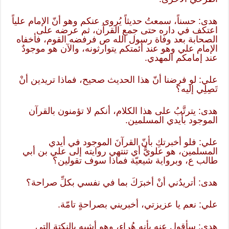
هدى: حسناً، سمعتُ حديثاً يُروى عنكم وهو أنّ الإمام علياً
اعتكف في داره حتى جمع القرآن، ثم عرضه على
الصحابة بعد وفاة رسول الله ص فرفضه القوم، فأخفاه
الإمام علي وهو عند أئمتكم يتوارثونه، والآن هو موجودٌ
عند إمامكم المهدي.
علي: لو فرضنا أنّ هذا الحديث صحيح، فماذا تريدين أنْ
تَصِلِي إليه؟
هدى: يترتَّبُ على هذا الكلام، أنكم لا تؤمنون بالقرآن
الموجود بأيدي المسلمين.
علي: فلو أخبرتكِ بأنّ القرآنَ الموجود في أيدي
المسلمين، هو علويٌّ أي تنتهي روايته إلى علي بن أبي
طالب ع، وبرواية شيعيّة فماذا سوف تقولين؟
هدى: أتريدُني أنْ أخبرَكَ بما في نفسي بكلِّ صراحة؟
علي: نعم يا عزيزتي، أخبريني بصراحةٍ تامّة.
هدى: سأقول عنه بأنه هُراء، وهو أشبه بالنكتة التي