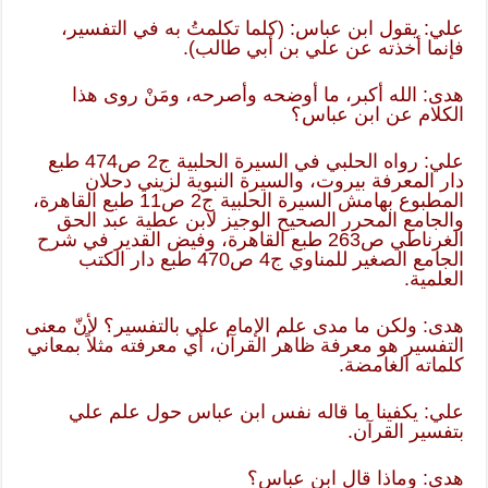
علي: يقول ابن عباس: (كلما تكلمتُ به في التفسير،
فإنما أخذته عن علي بن أبي طالب).
هدى: الله أكبر، ما أوضحه وأصرحه، ومَنْ روى هذا
الكلام عن ابن عباس؟
علي: رواه الحلبي في السيرة الحلبية ج2 ص474 طبع
دار المعرفة بيروت، والسيرة النبوية لزيني دحلان
المطبوع بهامش السيرة الحلبية ج2 ص11 طبع القاهرة،
والجامع المحرر الصحيح الوجيز لابن عطية عبد الحق
الغرناطي ص263 طبع القاهرة، وفيض القدير في شرح
الجامع الصغير للمناوي ج4 ص470 طبع دار الكتب
العلمية.
هدى: ولكن ما مدى علم الإمام علي بالتفسير؟ لأنّ معنى
التفسير هو معرفة ظاهر القرآن، أي معرفته مثلاً بمعاني
كلماته الغامضة.
علي: يكفينا ما قاله نفس ابن عباس حول علم علي
بتفسير القرآن.
هدى: وماذا قال ابن عباس؟