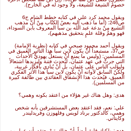
خصومُ الشيعة للشيعة، ولا وجود له في الخارج).
ويقول محمد كرد علي في كتابه خطط الشام ج6
ص246: (أما ما ذهب إليه بعضُ الكتّاب مِنْ أنّ مذهب
التشيع مِنْ بدعة عبد الله بن سبأ المعروف بابن السوداء،
فهو وهمٌ وقلة علمٍ بتحقيق مذهبهم)،
ويقول أحمد محمود صبحي في كتابه (نظرية الإِمامة)
ص37، مستبعداً أنْ يكون لابن سبأ هذا التأثير العميق في
المسلمين: (وليس ما يمنع أنْ يستغلَّ يهوديٌّ الأحداث
التي جرتْ في عهد عثمان، ليُحدث فتنة وليزيدها اشتعالاً
وليؤلب الناس على عثمان، بل أنْ يُنادي بأفكار غريبة،
ولكنّ السابق لأوانه أنْ يكون لابن سبأ هذا الأثر الفكري
العميق، فيُحدث هذا الإِنشقاق العقائدي بين طائفة كبيرة
من المسلمين).
هدى: وهل هناك غير هؤلاء من اعتقد بكونه وهمي؟
علي: نعم، فقد اعتقد بعض المستشرقين بأنه شخص
وهمي، كالدكتور برناد لويس وفلهوزن وفريدليندر
وكايتاني.
هدى: ولكنك قلتَ أيضاً بأنّ هناك مَنْ يعتقد بأنه عمار بن