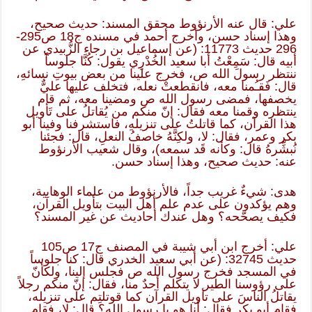
علي: قال عنه الأرنؤوط محقق المسند: حديث صحيح،
وهذا إسناد حسن، وأخرج أحمد في مسنده ج18 ص295-
296 حديث 11773: (عن إسماعيل بن رجاء الزُّبيدي عن
أبيه قال: سَمِعْتُ أبا سعيد الخُدْرِي يقول: كُنَّا جلوساً
ننتظر رسولَ الله ص، فخرج علينا من بعض بيوتِ نسائهِ،
قال: فَقـُمنا معه، فانقطعتْ نعله، فتخلف عليها عليٌّ
يخصفها، فمضى رسول الله ص ومضينا معه، ثم قام
ينتظره وقمنا معه فقال: إنّ منكم من يُقاتلُ على تَأويل
هذا القرآن، كما قاتلتُ على تنزيلهِ، فاستشرفنا وفينا أبو
بكر وعمر، فقال: لا، ولكِنَّهُ خاصفُ النعلِ، قال: فجئنا
نُبشِّرهُ قال: وكأنه قَد سمعه)، وقال شعيب الأرنؤوط
عنه: حديث صحيح، وهذا إسناد حسن.
هدى: شيءٌ غريب جداً، فالأرنؤوط من علماء الوهابية،
وهم يؤكدون على عدم علم أهل البيت بتأويل القرآن،
فكيف يصحّحه؟ وهل عندك أحاديث عن غير المسند؟
علي: أخرج ابن أبي شيبة في المصنف ج17 ص105
حديث 32745: (عن أبي سعيد الخدري قال: كنا جلوساً
في المسجد فخرج رسول الله ص فجلس إلينا، ولكأنّ
على رؤوسنا الطير لا يتكلم أحدٌ منا، فقال: إنّ منكم رجلاً
يقاتلُ الناسَ على تأويل القرآن كما قوتلتِم على تنزيله،
فقام أبو بكر فقال: أنا هو يا رسول الله؟ قال: لا، فقام