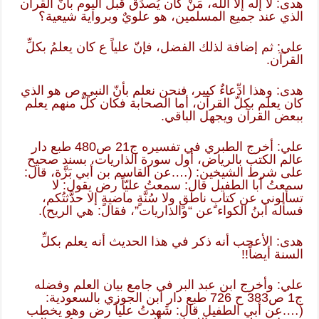
هدى: لا إله إلا الله، مَنْ كان يُصدِّق قبلَ اليوم بأنّ القرآن
الذي عند جميع المسلمين، هو علويٌ وبرواية شيعية؟
علي: ثم إضافة لذلك الفضل، فإنّ علياً ع كان يعلمُ بكلِّ
القرآن.
هدى: وهذا ادِّعاءٌ كبير، فنحن نعلم بأنّ النبي ص هو الذي
كان يعلم بكلّ القرآن، أما الصحابة فكان كلٌّ منهم يعلم
ببعض القرآن ويجهل الباقي.
علي: أخرج الطبري في تفسيره ج21 ص480 طبع دار
عالم الكتب بالرياض، أول سورة الذاريات، بسند صحيح
على شرط الشيخين: (….عن القاسم بن أبي بَزَّة، قال:
سمعتُ أبا الطفيل قال: سمعتُ عليّاً رض يقول: لا
تسألوني عن كتابٍ ناطقٍ ولا سُنَّةٍ ماضيةٍ إلا حدَّثتُكم،
فسأله ابنُ الكواء عن “والذاريات”، فقال: هي الريح).
هدى: الأعجب أنه ذكر في هذا الحديث أنه يعلم بكلِّ
السنة أيضاً!!
علي: وأخرج ابن عبد البر في جامع بيان العلم وفضله
ج1 ص383 ح 726 طبع دار ابن الجوزي بالسعودية:
(….عن أبي الطفيل قال: شَهِدتُ علياً رض وهو يخطب