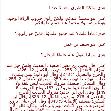
هدى: ولكنّ الطبري معتمَدٌ عندنا.
علي: هو معتمدٌ عندكم، ولكنّ راوي حروب الردّة الوحيد،
هو غير ثقة ولا معتمدٌ عند جميع علمائِكم.
هدى: ماذا قلتَ؟ عند جميع علمائِنا، فمَنْ هو راويها؟
علي: هو سيف بن عمر.
هدى: وماذا يقولُ عنه علماءُ الرجال؟
علي: قال يحيى بن معين: ضعيف الحديث فِلسٌ خيرٌ منه
[ميزان الاعتدال 2: 255، وتهذيب الكمال 12: 326،
والجرح والتعديل 4: 278]، وقال أبو داود: ليس بشيء
كذاب [تهذيب التهذيب 4: 259، وميزان الاعتدال 2: 255]،
وقال النسائي: ضعيفٌ متروكُ الحديث ليس بثقة ولا
مأمون [الضعفاء والمتروكين: 187، وتاج العروس 6:
149]، وقال ابن أبي حاتم: متروك الحديث [الجرح
والتعديل 4: 278، وتهذيب الكمال 12: 326]، وقال ابن
السكن: ضعيف [الإصابة 5: 343]، وقال ابن حبان: يروي
الموضوعات عن الأثبات اتهم بالزندقة، وقال: قالوا كان
يضع الحديث [كتاب المجروحين 1: 345، وتهذيب الكمال