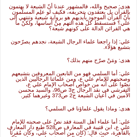
هدى: صحيح والله، فالمشهور عندنا أنّ الشيعة لا يهتمون
بالقرآن بل يعتقدون بتحريفه، فكيف لو علِم المسلمون
بأنّ القرآن الموجود بأيديهم هو برواية شيعية وتنتهي إلى
علي؟ فستسقط كلّ هذه التهم مِنْ أساسها، ولكنْ ما
هي القرائن الدالة على كونهم شيعة؟
علي: إذا راجعنا علماء الرجال الشيعة، نجدهم يصرّحون
بتشيع هؤلاء.
هدى: ومَنْ صرّح منهم بذلك؟
علي: أما السلمي فهو من التابعين المعروفين بتشيعهم
وصحبتهم للإمام علي ع، ومن علمائنا الرجاليين الذين
نصّوا على أنه من خواص أصحاب الإمام علي ع،
التفرشي في نقد الرجال ج3 ص96، والسيد محسن
الأمين في أعيان الشيعة ج2 ص373 وغيرهما كثير.
هدى: وماذا يقول علماؤنا في السلمي؟
علي: أما علماء أهل السنة فقد نصَّ على صحبته للإمام
علي ع، ابن قتيبة في المعارف ص528 طبع دار المعارف
بالقاهرة، حيث قال: (كان من أصحاب علي، وكان مُقرئاً