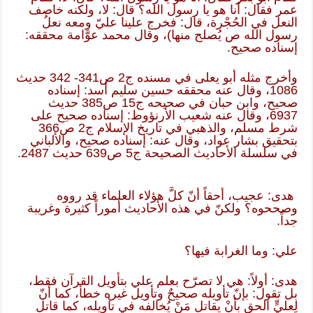
عمر فقال: أنا هو يا رسول الله؟ قال: لا، ولكنه خاصف
النعل في الحُجْرة، قال: فخرج علينا عليّ ومعه نعلُ
رسول الله ص يُصلح منها)، وقال محمد عوَّامة محققه:
إسناده صحيح.
وأخرج مثله أبو يعلى في مسنده ج2 ص341- 342 حديث
1086، وقال عنه محققه حسين سليم أسد: إسناده
صحيح، وابن حبان في صحيحه ج15 ص385 حديث
6937، وقال عنه شعيب الأرنؤوط: إسناده صحيح على
شرط مسلم، والذهبي في تاريخ الإسلام ج2 ص366
بتحقيق بشار عواد، وقال عنه: إسناده صحيح، والألباني
في سلسلة الأحاديث الصحيحة ج5 ص639 حديث 2487.
هدى: عجيب، أحقاً أنّ كلَّ هؤلاء العلماء قد رووه
وصححوه؟ ولكنّ في هذه الأحاديث أموراً كثيرة وغريبة
جداً.
علي: وما الغرابة فيها؟
هدى: أولاً: هي لا تصرّح بعلم علي بتأويل القرآن فقط،
بل تقول: بإنّ تأويله صحيحٌ وتأويل غيره خطأ، كما أنّ
لِعليٍّ الحق بأنْ يقاتل مَنْ يُخالفه في تأويله، كما قاتل