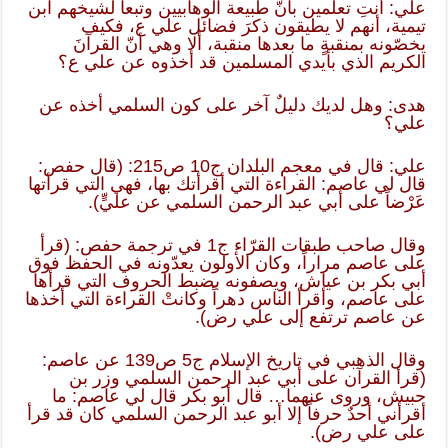
علي: أنتِ تعلمين بأنّ طبيعة الوهابيين وتبعاً لشيخهم ابن
تيمية، أنهم لا يطيقون ذكرَ فضائل علي ع، فكيف
يخصّونه بمنقبةٍ ما بعدها منقبة، ألا وهي أنّ القرآنَ
الكريم الذي بأيدي المسلمين قد أخذوه عن علي ع؟
هدى: وهل لديك دليلٌ آخر على كون السلمي أخذه عن
علي؟
علي: قال في معجم البلدان ج10 ص215: (قال حفص:
قال لي عاصم: القراءة التي أقرأتك بها، فهي التي قرأتها
عَرْضاً على أبي عبد الرحمن السلمي عن عليٍّ).
وقال صاحب طبقات القرّاء ج1 في ترجمة حفص: (قرأ
على عاصم مراراً، وكان الأولون يعدّونه في الحفظ فوق
أبي بكر بن عياش، ويصفونه بضبط الحروف التي قرأها
على عاصم، وأقرأ الناس دهراً وكانتْ القراءة التي أخذها
عن عاصم ترتفع إلى علي رض).
وقال الذهبي في تاريخ الإسلام ج5 ص139 عن عاصم:
(قرأ القرآن على أبي عبد الرحمن السلمي وزر بن
حبيش، وروى عنهما… قال أبو بكر قال لي عاصم: ما
أقرأني أحدٌ حرفاً إلا أبو عبد الرحمن السلمي كان قد قرأ
على علي رض).