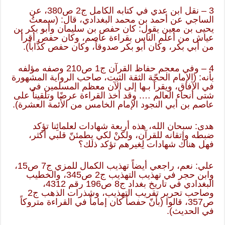
3 – نقل ابن عدي في كتابه الكامل ج2 ص380، عن
الساجي عن أحمد بن محمد البغدادي، قال: (سمعتُ
يحيى بن معين يقول: كان حفص بن سليمان وأبو بكر بن
عياش من أعلم الناس بقراءة عاصم، وكان حفص أقرأ
من أبي بكر، وكان أبو بكر صدوقاً، وكان حفص كذَّاباً).
4 – وفي معجم حفاظ القرآن ج1 ص210 وصفه مؤلفه
بأنه: (الإمام الحجّة الثقة الثبت، صاحب الرواية المشهورة
في الآفاق، ويقرأ بـها إلى الآن معظم المسلمين في
شتى أنحاء العالم …. وقد أخذ القراءة عرضًا وتلقيناً على
عاصم بن أبي النجود الإمام الخامس من الأئمة العشرة).
هدى: سبحان الله، هذه أربعة شهادات لعلمائِنا تؤكد
ضبطه وإتقانه للقرآن، ولكنْ لكي يطمئنّ قلبي أكثر،
فهل هناك شهادات لِغيرهم تؤكد ذلك؟
علي: نعم، راجعي أيضاً تهذيب الكمال للمزي ج7 ص15،
وابن حجر في تهذيب التهذيب ج2 ص345، والخطيب
البغدادي في تاريخ بغداد ج8 ص196 رقم 4312،
وصاحب تحرير تقريب التهذيب، وشذرات الذهب ج2
ص357، قالوا (بأنّ حفصاً كان إماماً في القراءة متروكاً
في الحديث).