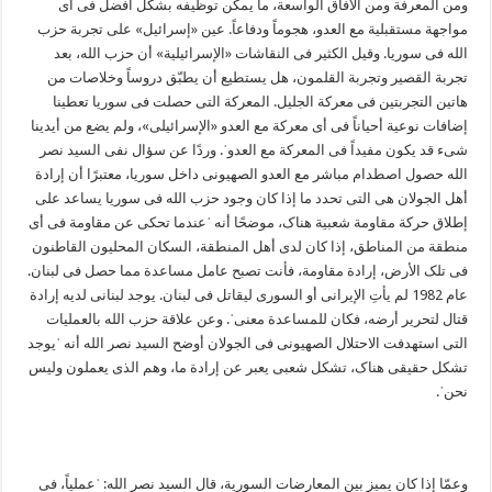
ومن المعرفة ومن الآفاق الواسعة، ما یمکن توظیفه بشکل أفضل فی أی
مواجهة مستقبلیة مع العدو، هجوماً ودفاعاً. عین «إسرائیل» علی تجربة حزب
الله فی سوریا. وقیل الکثیر فی النقاشات «الإسرائیلیة» أن حزب الله، بعد
تجربة القصیر وتجربة القلمون، هل یستطیع أن یطبّق دروساً وخلاصات من
هاتین التجربتین فی معرکة الجلیل. المعرکة التی حصلت فی سوریا تعطینا
إضافات نوعیة أحیاناً فی أی معرکة مع العدو «الإسرائیلی»، ولم یضع من أیدینا
شیء قد یکون مفیداً فی المعرکة مع العدوˈ. وردًا عن سؤال نفی السید نصر
الله حصول اصطدام مباشر مع العدو الصهیونی داخل سوریا، معتبرًا أن إرادة
أهل الجولان هی التی تحدد ما إذا کان وجود حزب الله فی سوریا یساعد علی
إطلاق حرکة مقاومة شعبیة هناک، موضحًا أنه ˈعندما تحکی عن مقاومة فی أی
منطقة من المناطق، إذا کان لدی أهل المنطقة، السکان المحلیون القاطنون
فی تلک الأرض، إرادة مقاومة، فأنت تصبح عامل مساعدة مما حصل فی لبنان.
عام 1982 لم یأتِ الإیرانی أو السوری لیقاتل فی لبنان. یوجد لبنانی لدیه إرادة
قتال لتحریر أرضه، فکان للمساعدة معنیˈ. وعن علاقة حزب الله بالعملیات
التی استهدفت الاحتلال الصهیونی فی الجولان أوضح السید نصر الله أنه ˈیوجد
تشکل حقیقی هناک، تشکل شعبی یعبر عن إرادة ما، وهم الذی یعملون ولیس
نحنˈ.
وعمّا إذا کان یمیز بین المعارضات السوریة، قال السید نصر الله: ˈعملیاً، فی