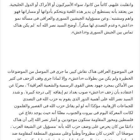
وانقلبت علیهم، کائناً من کانوا، سواء الأمیرکیون أو الأتراک أو الدول الخلیجیة.
من یعتقد بأنه یستطیع أن یدیر هذه اللعبة ویتحکم بأدواتها أو مساراتها فهو
واهم ومشتبهˈ. وعن مسؤولیة الجیشین السوری والعراقی فی مسألة نمو
«داعش» وعدم التصدی لها مبکراً . أوضح السید نصر الله أنه ˈلم یکن هناک
تماس بین الجیش السوری و«داعش».
فی الموضوع العراقی هناک نقاش کبیر. ما جری فی الموصل من الموضوعات
الخطیرة ولم یکن من بطولات «داعش». وإلا لماذا جری وقف الزحف فی کثیر
من الأماکن بمجرد جهود بعض القوی الرسمیة والشعبیة العراقیة؟ˈ، معربًا عن
اعتقاده بأن زحف «داعش» صوب بغداد تم إیقافه ˈإلی درجة کبیرةˈ. و شدد
السید نصر الله علی أهمیة الدور الذی یقوم به حزب الله فی التصدی
للجماعات الإرهابیة، مؤکدًا أنه لو لم یقاتل حزب الله فی القصیر والقلمون
لکانت المعرکة الیوم فی بیروت والجنوب، معلنًا أنه حیث یوجد دفاع عن
فلسطین ومحور المقاومة سنکون موجودین. و أشار نصر الله إلی أن هناک
دائمًا من کان یحرص علی وصف حزب الله بأنه ˈمسؤول عن الشیعة العربˈ،
موضحًا أن ˈالحزب کان مطروحاً وطنیاً وعلی مستوی المنطقة کمقاومة ضد