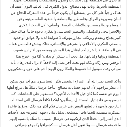
ما یجری فی المنطقة یهدّد الکیانات والدول والمجتمعات والشعوب، ویهدد
المنطقة بأسرها، وبات یهدد مصالح الدول الکبری فی العالم. الیوم أعتقد أن
هناک واجباً علی کل من یستطیع أن یکون جزءاً من هذه المعرکة للدفاع عن
لبنان وسوریة والعراق وفلسطین والمنطقة والقضیة الفلسطینیة، وعن
المسلمین والمسیحیین والأقلیات الدینیةˈ. وأضاف: ˈکل البحث الفکری
والاستراتیجی والتکتیکی والتنظیر السیاسی والفکری دعوه جانباً. هناک خطر
کبیر یجتاح ویتقدم ویرتکب مجازر مهولة، لا ضوابط لدیه ولا عوائق أو حدود
بالمعنی الفکری والأخلاقی والشرعی والإنسانی. هناک وحش فالت من عقاله
فی المنطقة، فإذا خرج أحد لیقاتل هذا الوحش ویمنعه من افتراس شعوب
المنطقة ودولها وکیاناتها، هل یجب أن یشکر أم یدان؟ أمّا من اخترع هذا
الوحش ومن ربّاه ونمّاه فهو بحث آخر نصل إلیه لاحقاً. لا یزال لدی رهان بأنه
سیأتی وقت سیقول لنا خصومنا والمکابرون الیوم: أنتم علی حق، ومشکورون
ˈ.
وأکد السید نصر الله أن ˈالمزاج الشعبی تغیّر. السیاسیون هم آخر من یمکن
أن یتغیّر مزاجهم لأن لدیهم حسابات مصالح، لنأخذ عرسال مثلاً. هل مزاج أهلها
الیوم هو نفسه کما کان قبل الأحداث الأخیرة؟ نسمعهم علی الشاشات، کما
نسمع بعض قادة تیار المستقبل، یسألون: أهکذا تکافأ عرسال التی استقبلت
النازحین وآوتهم؟ بالطبع، البعض فی عرسال قدّم أکثر من ذلک، وحوّلها قاعدة
عسکریة متقدمة للجماعات المسلحة، بدلیل بیان «جبهة النصرة» بعد الأحداث
الذی أشار إلی الخطأ الذی ارتکبوه فی عرسال بسبب ما تمثّله بالنسبة إلیهم.
ما قدمته عرسال ــــ ولا نقول أهل عرسال ــــ کجغرافیا وکموقع جغرافی