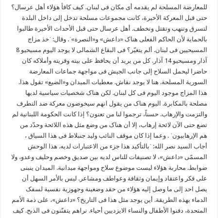
للمعارضة المسلحة لم یقدمه أی مکان فی لبنان. کیف کافأ هؤلاء أهل عرسال؟
حتی قبل المعرکة الأخیرة، کانت مجموعات مسلحة تدخل إلی داخل البلدة
لتسرق وتنهب وتقتل وتخطف. أهل عرسال حتی قبل الأحداث الأخیرة طالبوا
بالحمایة لأن الحاکم الفعلی هناک «داعش» و«النصرة»ˈ. وقال: ˈخذ مزاج
المسیحیین فی لبنان. ألم یتغیّر؟ فی البقاع الشمالی لا یوجد الیوم مسیحیو 8
آذار ومسیحیو 14 آذار. کل من یرید أن یحافظ علی بیته وقریته وأملاکه کان
حاضرا لیحمل السلاح إلی جانب الجیش فی مواجهة جماعات المعارضة
السوریة المسلحة. هنا لا یوجد نقاش. معطیات المیدان و«الضیع» تقول هذا.
هذا المزاج موجود الیوم فی کل لبنان. لکن هناک شخصیات سیاسیة لدیها
مصلحة بالمکابرة. الیوم هناک من یقول انهم سیخوضون معرکة ضد التطرف
والتزمت والإرهاب. حسناً، ترجموا لنا من تعنون؟ إذا کانت الحکومة اللبنانیة لم
تضع حتی الآن لائحة إرهاب، إلا أن هناک من وضع مثل هذه اللائحة وحدّد من
هم الإرهابیونˈ . وعما إذا کان موقف النائب ولید جنبلاط فی هذا السیاق ،
أجاب السید نصر الله: ˈبالتأکید هذا جزء من الاعتبارات لدیه. هذا الوحش
المسمّی «داعش»، لا تصنیفات للناس لدیه بین صدیق وخصم وحلیف وعدو، ولا
ضوابط. محاربة هؤلاء لیست موضوع سلاح ومواجهة میدانیة. المیدان ینبنی
علی فکر واعتقاد وإیمان وثقافة وعواطف ومشاعر. لیس بالأمر السهل أن
یصل احد إلی ما وصل إلیه هؤلاء من حقد وضغینة وجهوزیة نفسیة لسفک
الدماء بهذه الطریقة. أین یوجد مثل هذا فی التاریخ؟ «داعش»، علی ذمة الأمم
المتحدة، دفنوا الأطفال والنساء الایزدیین أحیاء. نراهم یتفنّنون فی الذبح. کیف