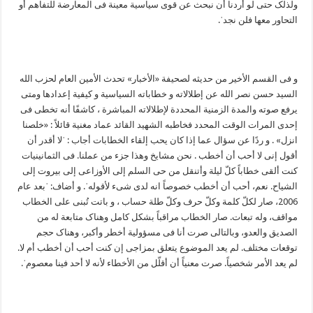
ولذلک حتی لو أردنا أن نبحث عن قوی سیاسیة معینة فی المعارضة للتفاهم أو
التحاور معها فلن نجدˈ.
و فی القسم الأخیر من حدیثه لصحیفة «الأخبار» تحدث الأمین العام لحزب الله
السید حسن نصر الله عن إطلالاته و خطاباته السیاسیة و کیفیة إعدادها ومتی
یرفع صوته والمدة الزمنیة المحددة لإطلالاته المباشرة ، کاشفًا أنه تخطی فی
إحدی المرات الوقت المحدد فخاطبه الشهید القائد عماد مغنیة قائلاً : «خلصنا
انزل» . و ردًا عن سؤال عما إذا کان یحب إلقاء الخطابات أجاب : ˈلا أقدر أن
أقول إنی لا أحب أن أخطب . نحن مشایخ وهذا جزء من عملنا. فی الثمانینیات
کنت ألقی خطاباً کلّ لیلة وأتنقل من حی السلم إلی الأوزاعی إلی بیروت إلی
الشیاح. نعم، أحب أن أخطب خصوصاً انه لدی شیء لأقولهˈ. و أضاف: ˈبعد عام
2006، صار لکلّ کلمة وکلّ حرف وکلّ طلة حساب ، و باتت تُبنی علی الخطاب
مواقف، وله تبعات. صار الخطاب مراقباً بشکل کامل وهناک متابعة له من
الصدیق والعدو، وبالتالی صرت أنا فی مسؤولیة أخطر وأکبر، وهناک حجم
توقعات مختلف. لم یعد الموضوع یتعلق بمزاجی إن کنت أحب أن أخطب أم لا.
لم یعد الأمر شخصیاً. صرت معنیاً أن أقلّل من الأخطاء لأنه لا أحد فینا معصومˈ.