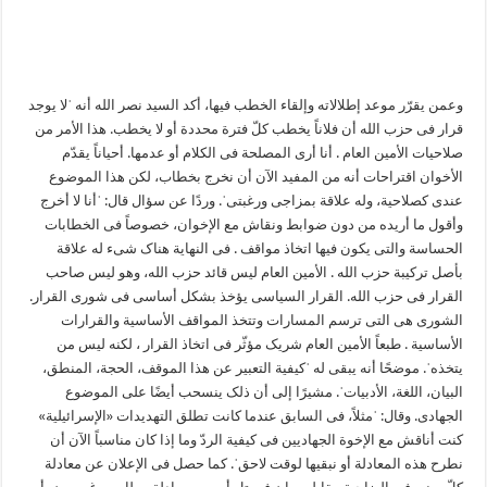
وعمن یقرّر موعد إطلالاته وإلقاء الخطب فیها، أکد السید نصر الله أنه ˈلا یوجد
قرار فی حزب الله أن فلاناً یخطب کلّ فترة محددة أو لا یخطب. هذا الأمر من
صلاحیات الأمین العام . أنا أری المصلحة فی الکلام أو عدمها. أحیاناً یقدّم
الأخوان اقتراحات أنه من المفید الآن أن نخرج بخطاب، لکن هذا الموضوع
عندی کصلاحیة، وله علاقة بمزاجی ورغبتیˈ. وردًا عن سؤال قال: ˈأنا لا أخرج
وأقول ما أریده من دون ضوابط ونقاش مع الإخوان، خصوصاً فی الخطابات
الحساسة والتی یکون فیها اتخاذ مواقف . فی النهایة هناک شیء له علاقة
بأصل ترکیبة حزب الله . الأمین العام لیس قائد حزب الله، وهو لیس صاحب
القرار فی حزب الله. القرار السیاسی یؤخذ بشکل أساسی فی شوری القرار.
الشوری هی التی ترسم المسارات وتتخذ المواقف الأساسیة والقرارات
الأساسیة . طبعاً الأمین العام شریک مؤثّر فی اتخاذ القرار ، لکنه لیس من
یتخذهˈ. موضحًا أنه یبقی له ˈکیفیة التعبیر عن هذا الموقف، الحجة، المنطق،
البیان، اللغة، الأدبیاتˈ. مشیرًا إلی أن ذلک ینسحب أیضًا علی الموضوع
الجهادی. وقال: ˈمثلاً، فی السابق عندما کانت تطلق التهدیدات «الإسرائیلیة»
کنت أناقش مع الإخوة الجهادیین فی کیفیة الردّ وما إذا کان مناسباً الآن أن
نطرح هذه المعادلة أو نبقیها لوقت لاحقˈ. کما حصل فی الإعلان عن معادلة