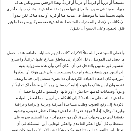
مسیحیاً أو درزیاً أو ایزدیاً أو عربیاً أو کردیاً. وهذا الوحش ینمو ویکبر. هناک
جبهات معینة فی سوریا والعراق فیها صمود ضد «داعش»، وهناک جبهات أخری
تشهد تحسناً میدانیاً موضعیاً، فی مدینة هنا أو قریة أو بلدة هناک. لکن یبدو أن
الإمکانات والإعداد والمقدرات المتاحة لـ «داعش» ضخمة وکبیرة، وهذا ما یثیر
قلق الجمیع، وعلی الجمیع أن یقلقˈ.
وأعطی السید نصر الله مثلاً الأکراد، ˈکانت لدیهم حسابات خاطئة. عندما حصل
ما حصل فی الموصل، دخل الأکراد إلی مناطق متنازع علیها عراقیاً، واعتبروا
أنفسهم غیر معنیین بالتدخل فی أی مکان آخر، وأن هذه مسؤولیة بقیة
العراقیین، من شیعة وسنة وایزیدیة ومسیحیین، وأن علی هؤلاء أن یتدبّروا
أمورهم. کان اعتقاد القیادة الکردیة أن «داعش» ستصل إلی حد ما وتقف
عنده، وان لیس هناک ما یتهدد إقلیم کردستان. ربما کان منشأ ذلک تحلیلاً أو
وعوداً وضمانات قدمتها «داعش» أو رعاتها الإقلیمیون. لکن ما حصل أن
«داعش» باتت علی مسافة 30 إلی 40 کلم من أربیل، مما اضطر القیادة
الکردیة إلی رفع الصوت وطلب مساعدة أمیرکیة وغربیة وإیرانیة وعراقیة
وغیرهاˈ. وقال: ˈإذاً، لا توجد حدود لـ «داعش» وهناک خطر حقیقی، وخشیة
حقیقیة لدی دول وجهات کثیرة، لأن من «ممیزات» هذا التنظیم قدرته علی
استقطاب کل أتباع الفکر القاعدی والفکر الوهابی. أین المشکلة فی أن
یتحوّل ابن «النصرة» إلی «داعش»؟ لا مشکلة فی الأمر لأنهما یمتلکان نفس