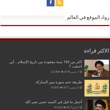
رواد الموقع في العالم
الاكثر قراءة
اكثر من 183 سنة مفقودة من تاريخ الإسلام .. أين
اختفت ؟
1 مارس,2018
223,809
طريقة ختم سورة يس المباركة
5 سبتمبر,2017
93,867
أجمل ما قيل في السيد حسن نصر الله
5 مايو,2017
87,030