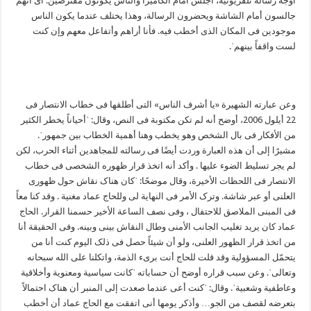
أوجّه رسالة تلفزیونیة، أجلس أمام الکامیرا والناس یکونون مفترضین. أی أنهم
جالسون أمام الشاشة ویحضرون الرسالة، وهذا یختلف عندما یکون الناس
موجودین فی المکان الذی أخطب فیه. فأنا أراهم وأتفاعل معهم وإن کنت
لست واقفاً بینهمˈ.
وعن عبارته الشهیرة «یا أشرف الناس» التی أطلقها فی خطاب الانتصار فی
22 أیلول 2006، أوضح أنه لم تکن مکتوبة فی النص، وقال: ˈأحیاناً یخطر الکثیر
من الأفکار فی بال الشخص وهو یخطب وهنا أهمیة الخطاب بین جمهورˈ.
مشیرًا إلی أن هذه العبارة وردت أیضًا فی رسالته للمجاهدین أثناء الحرب، لکن
لم یجر تسلیط الضوء علیها . وأکد أنه اتخذ قرار ظهوره الشخصی فی خطاب
الانتصار فی اللحظات الأخیرة، وقال موضحًا: ˈکان هناک نقاش حول ظهوری
العلنی أو عبر شاشة. وترک الأمر فی النهایة لی وللحاج عماد مغنیة . وقد کنا معاً
فی المبنی الملاصق للاحتفال ، وفی نصف الساعة الأخیر حسمنا القرار. الحاج
عماد کان یرید تغلیب الجانب الأمنی وطال النقاش بینی وبینه. وفی الحقیقة أنا
من اتخذ قرار الظهور العلنی، ولو أن شیئاً حصل فی ذلک الیوم کنت أنا من
یتحمّل المسؤولیة وقد قلت للحاج أنت بریء الذمة، واتکلنا علی الله سبحانه
وتعالیˈ. وعن سبب قراره أوضح أن حساباته ˈکانت سیاسیة ومعنویة وأخلاقیة
وعاطفیة وشعبیةˈ. وقال: ˈکنت أعی عندما صعدت إلی المنبر أن هناک احتمالاً
بتعرضه لقصف من الجو… وأذکر یومها أنی اتفقت مع الحاج عماد أن أخطب