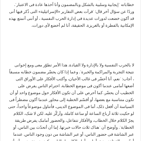
خطاباته ˈإیجابیة وسلبیة بالشکل وبالمضمون وأنا آخذها عادة فی الاعتبارˈ.
وردًا عن سؤال آخر قال: ˈقرأت بعض التقاریر «الإسرائیلیة» التی ذُکر فیها أنی
قد أکون خضعت لدورات عدیدة فی إدارة الحرب النفسیة ، أو أننی أتمتع بهذه
الإمکانیة بالفطرة أو بالغریزة. الحقیقة، أنا لم أخضع لأی دورات،
لا بالحرب النفسیة ولا بالإدارة ولا القیادة. هذا الأمر تطوّر معی ومع إخوانی
نتیجة التجربة والمراکمة والخبرةˈ. وعما إذا کان یحضّر مضمون خطابه مسبقاً
، أجاب: ˈنعم، أنا أحضّر فی غالب الأحیان، وأکتب الأفکار علی الأوراق التی
أضعها أمامی عندما أکون فی موضع الخطابة. احترام الناس یفرض علی
الخطیب أن یحضّر. کما أحرص علی أن تکون الأفکار حول موضوع واحد أو أن
تکون متناسبة مع بعضها، أو أقسّم الخطبة إلی محاور عندما أکون مضطراً فی
السیاسة أن أفعل ذلک. أما فی الموضوع الدینی، فأتناول موضوعاً واحداً، حتی
لو حکیت ثلاثة أرباع الساعة أو ساعة کاملة، وأرکّز علیه. لکن لا شک، الکلام
یجرّ الکلام خلال الخطاب، والأفکار تتفاعل، والحضور أمامک یفرض طریقة
الخطابةˈ. وأوضح أن ˈهناک ثلاث حالات خبرتها. إما أن أتحدّث بین الناس، أو
عبر الشاشة فی حضور الناس، أو عبر الشاشة من دون وجود الناس. عندما