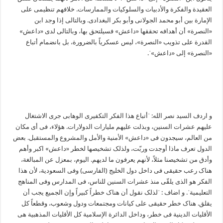
العقیدة والفکرة والأدبیات والسلوکیات والممارسات. خلافهم تنظیمی علی
الإمارة بین أبو محمد الجولانی وأبو بکر البغدادی. وبالتالی إذا وجد ابن
«النصرة» أن أهدافه تحققها «داعش» فسیلتحق بها، وبالتالی لدی «داعش»
القدرة علی تذویب «النصرة»، لیس عسکریاً بالضرورة، بل بانضمام أتباع
«النصرة» إلی «داعش»ˈ.
و اردف السید نصر الله: ˈأتباع هذا الفکر التکفیری الوهابی جری الاشتغال
علیهم عشرات السنین، وبذلت علیهم ملیارات الدولارات. هؤلاء، فی أی مکان
من العالم، سیجدون فی «داعش» الأمنیة والأمل والمشروع والمستقبل. بعض
الدول تعرف ماذا أوجدت وربّت، ولذلک تشخیصها لخطر «داعش» اکبر وأهم
وأدق من تشخیصنا مثلاً، لأنهم یعرفون ما لدیهم. الیوم، بمعزل عن المبالغة،
هناک رعب حقیقی فی داخل دول الخلیج (الفارسی) وفی السعودیة، لأن هذا
الفکر هو الذی یلقّی منذ عشرات السنین للناس، فی المدارس وفی المناهج
التعلیمیةˈ. و اضاف : ˈلذلک نقول أن هناک خطراً کبیراً وإن الجمیع یجب أن
یقلق. هناک خطر حقیقی علی کیانات ومجتمعات ودول وشعوب، وقطعاً کل
الأقلیات الدینیة فی خطر، وداخل الدائرة الإسلامیة کل الأقلیات المذهبیة هی