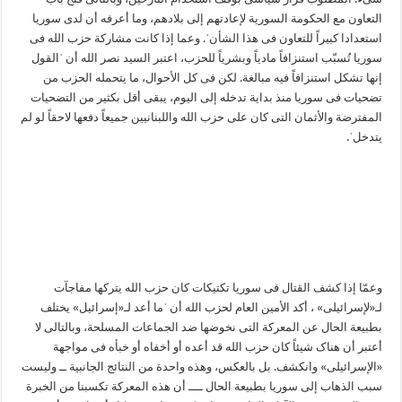
التعاون مع الحکومة السوریة لإعادتهم إلی بلادهم، وما أعرفه أن لدی سوریا
استعدادا کبیراً للتعاون فی هذا الشأنˈ. وعما إذا کانت مشارکة حزب الله فی
سوریا تُسبّب استنزافاً مادیاً وبشریاً للحزب، اعتبر السید نصر الله أن ˈالقول
إنها تشکل استنزافاً فیه مبالغة. لکن فی کل الأحوال، ما یتحمله الحزب من
تضحیات فی سوریا منذ بدایة تدخله إلی الیوم، یبقی أقل بکثیر من التضحیات
المفترضة والأثمان التی کان علی حزب الله واللبنانیین جمیعاً دفعها لاحقاً لو لم
یتدخلˈ.
وعمّا إذا کشف القتال فی سوریا تکتیکات کان حزب الله یترکها مفاجآت
لـ«لإسرائیلی» ، أکد الأمین العام لحزب الله أن ˈما أعد لـ«إسرائیل» یختلف
بطبیعة الحال عن المعرکة التی نخوضها ضد الجماعات المسلحة، وبالتالی لا
أعتبر أن هناک شیئاً کان حزب الله قد أعده أو أخفاه أو خبأه فی مواجهة
«الإسرائیلی» وانکشف. بل بالعکس، وهذه واحدة من النتائج الجانبیة ــ ولیست
سبب الذهاب إلی سوریا بطبیعة الحال ــــ أن هذه المعرکة تکسبنا من الخبرة