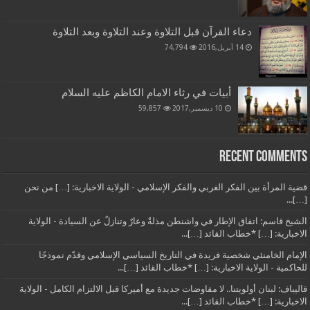
دعاء القرآن قبل التلاوة وعند التلاوة وبعد التلاوة
14 أبريل,2016
74,794
أبيات في رثاء الامام الكاظم عليه السلام
10 ديسمبر,2017
59,857
Recent Comments
قضية المرأة بين الفكر الغربي والفكر الإسلامي - الولاية الاخبارية: […] من نحن
[…]...
الشيخ قاسم: اتفاق الإطار في واشنطن مذلةٌ وعارٌ وتنازلٌ عن السيادة - الولاية
الاخبارية: […] *خطاب القائد […]...
الإمام الخامنئي شخصية فريدة في التاريخ السياسي الإسلامي وقدّم نموذجًا
للحاكمية - الولاية الاخبارية: […] *خطاب القائد […]...
قاليباف: لبنان أولويتنا.. لا مفاوضات جديدة مع أميركا قبل الالتزام الكامل - الولاية
الاخبارية: […] *خطاب القائد […]...