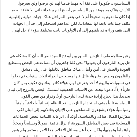
السیاسیون، فکونوا علی ثقة أنه مهما قدمنا لهم لن یرضوا ولن یعترفوا.
للأسف هناک مجموعة من السیاسیین أصبح لدیهم عداء ذاتی، لا علاقة له بما
إذا کان ما نقوم به صحیحاً أم لا. فی بعض المراحل هناک جهات دولیة وإقلیمیة
تکلف جماعات تابعة لها بمعاداتنا، لکن عداءهم استحکم إلی حد أن الجهات
التی تقف وراءه قد تلفتهم إلی أن الأولویات باتت مختلفة. هؤلاء لا حل لهمˈ.
وعن معالجة ملف النازحین السوریین أوضح السید نصر الله أن ˈالمشکلة هی
هل یرید النازحون أن یعودوا؟ نحن کلنا جاهزون أن نساعدهم. البعض یستطیع
العودة والعیش فی أمن وأمان. هناک مناطق بکاملها، فی ریف دمشق
والقلمون وحمص وغیرها، قاتل فیها مسلحون الدولة لثلاث سنوات ثم دخلوا
فی تسویات، والیوم لا أحد یتعرض لهم. هؤلاء کانوا یقاتلون فکیف بمن کان
هارباً؟ إذاً، دعونا نبحث عن الأسباب الحقیقیة لتمسک البعض بالنزوح إلی لبنان
تحدیداً. هذا یحتاج إرادة جدیة لدی النازحین أولاً، وقرار من بعض القوی
السیاسیة ثانیاً بوقف استخدام النازحین ضد النظام إنسانیاً وأخلاقیاً وأمنیاً
وسیاسیاً. هؤلاء یشجعون المسلحین علی الإتیان بعائلاتهم إلی لبنان لکی
یتفرّغوا للقتال هناک. وبالمناسبة، أؤکد أن الرعایة اللبنانیة لبعض الجماعات
المسلحة فی بعض المناطق السوریة، لا تزال قائمة، تمویلاً وتسلیحاً وتدخلاً
واهتماماً وتوجیهاً، ولکن بعیداً عن وسائل الإعلام. هذا الأمر مستمر ولم یتغیر
شیء. المطلوب قرار سیاسی بوقف استخدام النازحین، وبالتالی فتح باب