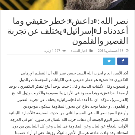
نصر الله : «داعش»: خطر حقيقي وما
أعددناه لـ«إسرائيل» يختلف عن تجربة
القصير والقلمون
15 أغسطس,2014
اخبار العلماء
1,997 زيارة
أكد الأمين العام لحزب الله السيد حسن نصر الله أن التنظيم الإرهابي
التكفيري «داعش» هو خطر حقيقي علي الكيانات والمجتمعات والدول
والشعوب وكل الأقليات الدينية و قال : حيث يوجد أتباع للفكر التكفيري ، توجد
أرضية لـ «داعش» وهذا موجود في الأردن والسعودية والكويت ودول الخليج
(الفارسي) ، مؤكدا ان ما أعددناه لـ«إسرائيل» يختلف عن تجربة القصير
والقلمون ، و حيثما يوجد دفاع عن محور المقاومة سنكون موجودين .
وأوضح السید نصر الله فی القسم الثانی من حدیثه لصحیفة «الأخبار» اللبنانیة
الذی نشر الیوم الجمعة أن ذهاب حزب الله للقتال فی سوریا ˈهو فی الدرجة
الأولی، للدفاع عن لبنان وعن المقاومة فی لبنان وعن کل اللبنانیین من دون
استثناء. وقد جاءت حادثة عرسال الأخیرة لتؤکّد رؤیتنا، حتی لو أراد خصمنا