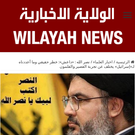
الرئيسية
/
اخبار العلماء
/
نصر الله : «داعش»: خطر حقيقي وما أعددناه
لـ«إسرائيل» يختلف عن تجربة القصير والقلمون