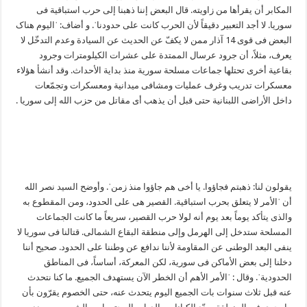
المکابر أن یقرأها من زاویته. قال البعض إننا ذهبنا إلی حرب استباقیة فی
سوریا. لا أجد التعبیر دقیقاً لأن الحرب کانت علی حدودناˈ. و أضاف: ˈالیوم هناک
البعض فی قوی 14 آذار ممن لا یکفّ عن الحدیث عن السیادة وعدم التدخّل لا
یعرف، مثلاً، أن جرود عرسال الممتدة علی عشرات الکیلومترات وجرود
بقاعیة أخری تحتلها جماعات مسلحة سوریة منذ بدایة الأحداث. وقد أنشأ هؤلاء
معسکرات تدریب وغرف عملیات ومشافی میدانیة ومعسکرات وتجمّعات
داخل الأراضی اللبنانیة حتی قبل أن یذهب أی مقاتل من حزب الله إلی سوریا .
یقولون لنا: ذهبتم فجاؤوا. یا أخی هم جاؤوا منذ زمنˈ. وأوضح السید نصر الله
أن ˈالأمر لا یتعلق بحرب استباقیة. القصیر هی علی الحدود، ومن المقطوع به
والذی یتأکد یوماً بعد یوم أنه لولا حرب القصیر، سریعاً ما کانت الجماعات
المسلحة ستدخل إلی الهرمل وإلی منطقة البقاع الشمالی. قتالنا فی سوریا لا
ینفی البعد الوطنی عن المقاومة لأننا ندافع عن وطننا علی الحدود. صحیح أننا
دخلنا إلی بعض الأماکن فی سوریة، لکن المعرکة، أساساً، فی المناطق
الحدودیةˈ. وقال : ˈالأمر الأهم أن الخطر الآن یستهدف الجمیع. ما کنا نتحدث
عنه قبل ثلاث سنوات بات الجمیع الیوم یتحدث عنه، حتی الخصوم یقرّون بأن