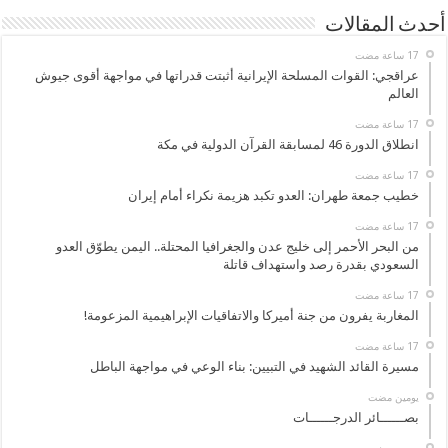
أحدث المقالات
عراقجي: القوات المسلحة الإيرانية أثبتت قدراتها في مواجهة أقوى جيوش
العالم
انطلاق الدورة 46 لمسابقة القرآن الدولية في مكة
خطيب جمعة طهران: العدو تكبد هزيمة نكراء أمام إيران
من البحر الأحمر إلى خليج عدن والجغرافيا المحتلة.. اليمن يطوّق العدو
السعودي بقدرة رصد واستهداف قاتلة
المغاربة يفرون من جنة أميركا والاتفاقيات الإبراهيمية المزعومة!
مسيرة القائد الشهيد في التبيين: بناء الوعي في مواجهة الباطل
‏يومين مضت
بصــــــائر الدرجــــــات