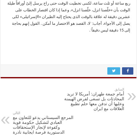
ربع ساعة أو ثلث ساعة، لکننی تخطیت الوقت حتی راح یرسل إلیّ أوراقاً طیلة
الوقت بأن «خلّصنا انزل، خلّصنا انزل». وعما إذا کان اقتصار الخطاب علی
عشرین دقیقة له علاقة بالوقت الذی یحتاج إلیه الطیران «الإسرائیلی» لکی
یصل إلی الأجواء، أجاب: ˈلا، القصد هو الاختصار ما أمکن . القول إنهم بحاجة
إلی 15 دقیقة لیس دقیقاًˈ.
السابق
أمام جمعة طهران: أمريكا لا تريد
المحادثات بل تسعى لفرض الهيمنة
وعليها أن تدفن معها حلم تطبيع
العلاقات مع ايران
التالي
المرجع السيستاني يدعو للتعاون مع
العبادي لتشكيل حكومة قوية
وكفوءة لإنجاز الإستحقاقات
الدستورية فرصة ايجابية نادرة