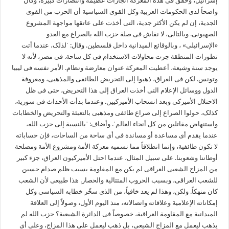
إسرائیل، وحقق فی هذه المعرکة انجازات عظیمة وانتصارات کبیرة، وکان
واضحاً لدی الحکومات العربیة وکل القوی السیاسیة أن الحزب من القوی
الجدیة، إن لم یکن الأکثر جدیة، التی أخذت علی عاتقها مواجهة المشروع
الصهیونی. وبالتالی، لا نقاش فی صلة حزب الله بالصراع مع العدو
«الإسرائیلی» ، وبالوقائع المیدانیة داخل فلسطین. وقال: ˈلذلک، عندما أتت
تطورات المنطقة جرت محاولات الاستخدام فی کل ساحة. فی مصر، لأنه لا
یوجد سنة وشیعة، أعطیت المعرکة عنوان معارضة ونظام. الأمر نفسه فی لیبیا
وتونس. لکن فی العراق، ذهبوا إلی التحریض الطائفی والمذهبی، ومعروفة
الدول ووسائل الإعلام التی أخذت العراق إلی هذا التحریض، حتی فی ظل
الاحتلال الأمیرکی وبعد انسحاب الأمیرکیین. وعندما بدأت الأحداث فی سوریة،
کذلک، حولوا الصراع إلی صراع طائفی ومذهبی بالتعبئة والتحریض والخطابات
واستنهاض مقاتلین من کل أنحاء العالمˈ. وأضاف: ˈبالنسبة إلی حزب الله،
عندما یقدم أی مساعدة أو مساندة فی أی ساحة من الساحات، فإن حساباته
لا تکون طائفیة، وإنما انطلاقاً مما نسمیه معرکة الأمة ومشروع الأمة ومصلحة
أوطاننا وشعوبنا. علی سبیل المثال، عندما احتل الأمیرکیون العراق، جزء کبیر
من المزاج الشعبی العراقی لم یکن مع المقاومة بسبب ظلم صدام حسین
للشعب العراقی، وبسبب الحروب المتتالیة والحصار. هذا طبیعی لأن الشعب
کان منهکاً. ولکن، وهذا لم یعد خافیاً، من الذی سخّر خطابه السیاسی وکل
إمکاناته الإعلامیة وعلاقاته واتصالاته، منذ الیوم الأول، وصولاً إلی العلاقة
المیدانیة مع المقاومة العراقیة، خصوصاً فی الدائرة الشیعیة؟ حزب الله لم
یذهب لیعمل مع المزاج الشیعی، بل ذهب لیعمل علی هذا المزاج، وعلی أی