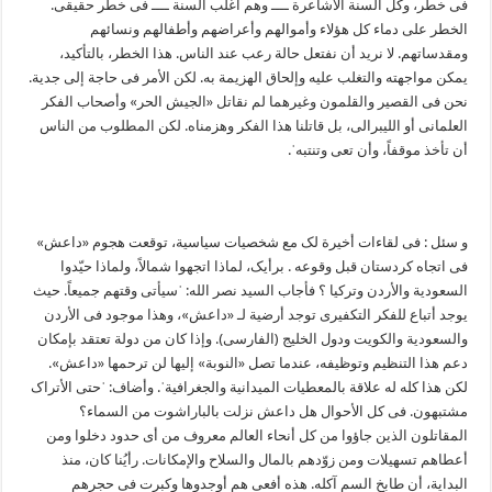
فی خطر، وکل السنة الاشاعرة ــــ وهم اغلب السنة ــــ فی خطر حقیقی.
الخطر علی دماء کل هؤلاء وأموالهم وأعراضهم وأطفالهم ونسائهم
ومقدساتهم. لا نرید أن نفتعل حالة رعب عند الناس. هذا الخطر، بالتأکید،
یمکن مواجهته والتغلب علیه وإلحاق الهزیمة به. لکن الأمر فی حاجة إلی جدیة.
نحن فی القصیر والقلمون وغیرهما لم نقاتل «الجیش الحر» وأصحاب الفکر
العلمانی أو اللیبرالی، بل قاتلنا هذا الفکر وهزمناه. لکن المطلوب من الناس
أن تأخذ موقفاً، وأن تعی وتنتبهˈ.
و سئل : فی لقاءات أخیرة لک مع شخصیات سیاسیة، توقعت هجوم «داعش»
فی اتجاه کردستان قبل وقوعه . برأیک، لماذا اتجهوا شمالاً، ولماذا حیّدوا
السعودیة والأردن وترکیا ؟ فأجاب السید نصر الله: ˈسیأتی وقتهم جمیعاً. حیث
یوجد أتباع للفکر التکفیری توجد أرضیة لـ «داعش»، وهذا موجود فی الأردن
والسعودیة والکویت ودول الخلیج (الفارسی). وإذا کان من دولة تعتقد بإمکان
دعم هذا التنظیم وتوظیفه، عندما تصل «النوبة» إلیها لن ترحمها «داعش».
لکن هذا کله له علاقة بالمعطیات المیدانیة والجغرافیةˈ. وأضاف: ˈحتی الأتراک
مشتبهون. فی کل الأحوال هل داعش نزلت بالباراشوت من السماء؟
المقاتلون الذین جاؤوا من کل أنحاء العالم معروف من أی حدود دخلوا ومن
أعطاهم تسهیلات ومن زوّدهم بالمال والسلاح والإمکانات. رأیُنا کان، منذ
البدایة، أن طابخ السم آکله. هذه أفعی هم أوجدوها وکبرت فی حجرهم