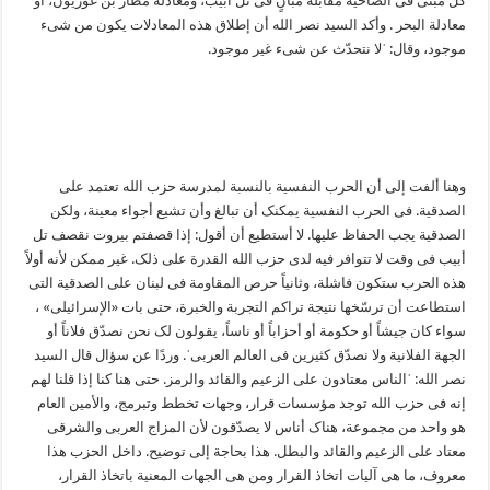
کلّ مبنی فی الضاحیة مقابله مبانٍ فی تل أبیب، ومعادلة مطار بن غوریون، أو
معادلة البحر . وأکد السید نصر الله أن إطلاق هذه المعادلات یکون من شیء
موجود، وقال: ˈلا نتحدّث عن شیء غیر موجود.
وهنا ألفت إلی أن الحرب النفسیة بالنسبة لمدرسة حزب الله تعتمد علی
الصدقیة. فی الحرب النفسیة یمکنک أن تبالغ وأن تشیع أجواء معینة، ولکن
الصدقیة یجب الحفاظ علیها. لا أستطیع أن أقول: إذا قصفتم بیروت نقصف تل
أبیب فی وقت لا تتوافر فیه لدی حزب الله القدرة علی ذلک. غیر ممکن لأنه أولاً
هذه الحرب ستکون فاشلة، وثانیاً حرص المقاومة فی لبنان علی الصدقیة التی
استطاعت أن ترسّخها نتیجة تراکم التجربة والخبرة، حتی بات «الإسرائیلی» ،
سواء کان جیشاً أو حکومة أو أحزاباً أو ناساً، یقولون لک نحن نصدّق فلاناً أو
الجهة الفلانیة ولا نصدّق کثیرین فی العالم العربیˈ. وردًا عن سؤال قال السید
نصر الله: ˈالناس معتادون علی الزعیم والقائد والرمز. حتی هنا کنا إذا قلنا لهم
إنه فی حزب الله توجد مؤسسات قرار، وجهات تخطط وتبرمج، والأمین العام
هو واحد من مجموعة، هناک أناس لا یصدّقون لأن المزاج العربی والشرقی
معتاد علی الزعیم والقائد والبطل. هذا بحاجة إلی توضیح. داخل الحزب هذا
معروف، ما هی آلیات اتخاذ القرار ومن هی الجهات المعنیة باتخاذ القرار،