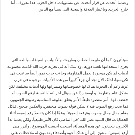
وعندما أتحدث عن قرار أتحدث عن مستویات. داخل الحزب هذا معروف، أما
خارج الحزب، وباعتبار العلاقة والمحبة التی تنشأ مع الناس،
سیتأثرون. کما أن طبیعة الخطاب وطریقته والأدبیات والصیاغات واللغة التی
یجری استخدامها تلعب دورها، ولا شک أنه فی تجربة حزب الله قُدّمت مجموعة
أدبیات لم تکن موجودة لعمل المقاومة، وجاءت حرب تموز أیضاً ساعدت فی
تکریسها، لذلک الآن نجد أن جزءاً کبیراً من هذه الأدبیات موجودة فی حرب
غزة، رغم أن التجربة هناک لها خصوصیاتها وممیزاتها ولها أدبیات مختلفة، لکن
بشکل عام متقاربةˈ. و أوضح ردًا عن سؤال آخر أنه ˈبالنسبة لرفع الصوت أو
خفضه، فهذا أمر مقصود طبعاً. الأمر یتعلق بطبیعة المناسبة وطبیعة الجمهور،
فما یجب رفع الصوت فیه لا یمکن قوله بصوت منخفض، والعکس صحیح، فلکل
مقام مقال وحال وصوت و«رفعة إصبع»ˈ. وعمّا إذا کان یتقصدّ رفع إصبعه أثناء
الخطابات، قال السید نصر الله: ˈفی الماضی کان الأمر طبیعیاً، ولکن بعدما بدأ
الآخرون یتحدثون عن هذه المسألة، أصبحت أحسب الموضوع ، وأقرر متی
أرفع إصبعیˈ. مشیرًا إلی أن هناک أخوة وأصدقاء یقدمون له ملاحظات علی