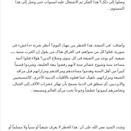
وصلوا إلی ذلک؟ هذا الفکر تم الاشتغال علیه لسنوات حتی وصل إلی هذا
المستویˈ.
وأضاف: ˈفی النتیجة، هذا الخطر من یتهدّد الیوم؟ أنظر تجربة «داعش» فی
سوریة. قتلوا کل من سواهم. فی العراق هناک من یقول إن الحرب سنیة ــــ
شیعیة. کم یوجد من الشیعة فی کل نینوی وصلاح الدین؟ هؤلاء قتلوا أئمة
مساجد سنة وشیوخ عشائر سنة لأنهم رفضوا بیعة الخلیفة، وشردوا قسماً
کبیراً من أهل السنة وهدموا مساجدهم ومراقدهم ومزاراتهم قبل مراقد
الشیعة ومزاراتهم، ناهیک عما فعلوه بالأقلیات الدینیة الأخری، کالمسیحیین
والایزدیین. أی منطق فی الدنیا یسمح بأن تهجّر عشرات الآلاف إلی الجبال،
وتحاصرهم لیموتوا عطشاً وجوعاً تحت مرأی العالم ومسمعهˈ.
وشدد السید نصر الله علی أن ˈهذا الخطر لا یعرف شیعیاً أو سنیاً ولا مسلماً أو