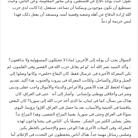
نقول: حیث یوجد دفاع عن فلسطین، وعن محور المقاومة، وعن الناس، وحیث
نستطیع أن نکون موجودین ویمکننا أن نساعد، سنفعل. إذا کانت لدی حزب
الله إرادة الدفاع عن أهله وشعبه وقضیة أمته، ومستعد أن یفعل ذلک، فهذا
لیس جریمة أو ذنباً.
السؤال یجب أن یوجّه إلی الآخرین: لماذا لا تتحمّلون المسؤولیة ولا تدافعون؟
ˈ. وأکد السید نصر الله أنه ˈلو لم یقاتل حزب الله فی القصیر وفی القلمون، لم
تکن المعرکة الأخیرة فی عرسال فقط. کان البقاع «خلص»، وکانوا وصلوا إلی
الجبل وعکار والساحل، ولکانت المعرکة فی بیروت والجنوب. هذا أکید. تقدیم
شهداء لحفظ کل هذه الأنفس والأعراض والدماء والأموال واجب عقلی ودینی
وشرعی وأخلاقی ووطنی وإنسانیˈ. وأشار إلی أنه ˈ حتی فی العراق، کان
هناک من یسأل، کما فی لبنان، ما الذی أخذ حزب الله إلی سوریا؟ کان البعض
یناقشنا فی الحیثیة والأسباب. بعد ما حصل فی العراق، أقرّوا برؤیتنا. الیوم،
سواءً فی العراق وحتی فی سوریا، یعنینا المزاج الشعبی، وهذا المزاج بدأ
یتغیّر. یصلنی الکثیر من الشکرˈ. مضیفًا بأن ˈالناس فی بیئتنا واعون لهذه
المعرکة، وفی البیئات الأخری هذا الوعی ینمو والإحساس بالخطر یکبر.
وصلتنی رسائل مهمة جداً. هناک أناس یتحفظون عن التحدث فی الإعلام. أما