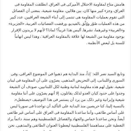
هامش متاح لمقاومة الاحتلال الأمیرکی فی العراق. انطلقت المقاومة فی
العراق، وجزء کبیر منها کان، بین هلالین، مقاومة شیعیة، بمعنی أن الفصائل
التی تقوم بعملیات المقاومة هی تنتمی إلی أبناء الشیعة العراقیین. عدد کبیر
من هذه العملیات صُوّر ووُثِّق بالفیدیو، ورفضت الفضائیات العربیة، «الجزیرة»
و«العربیة» وغیرهما، نشرها. ألیس هذا غریباً؟ لماذا؟ لأنهم لا یریدون الإقرار
بوجود مقاومة من الشیعة لها علاقة بالمقاومة العراقیةˈ، وهذا لیس اتهاماً
للسنة بل لبعض الأنظمة .
وتابع السید نصر الله: ˈإذاً، منذ البدایة هم ذهبوا فی الموضوع العراقی، وفی
السوری واللبنانی، إلی التحریض المذهبی. یصرّون علی أن المقاومة فی لبنان
شیعیة. نقول لهم هذه مقاومة لبنانیة وطنیة لکل اللبنانیین، صودف أن الشیعة
وجدوا علی حدود کیان العدو لذلک یقاتلون، إلا أنهم یصرّون علی أننا مقاومة
شیعیة وإیرانیة وغیر ذلک. من یرد أن یستمر فی هذا التوصیف «یصطفل».
بالنسبة إلینا، کنا حریصین منذ البدایة علی التأکید أن تواجدنا فی سوریا لیس
علی أساس طائفی، وأننا ساعدنا المقاومة فی العراق علی أساس غیر طائفی
أیضاً. ونحن ساعدنا حماس والجهاد والفصائل الفلسطینیة وهم سنة. دائماً یراد
التغطیة علی مساهمتنا الفلسطینیة لیعطونا العنوان الطائفی والمذهبی. نحن