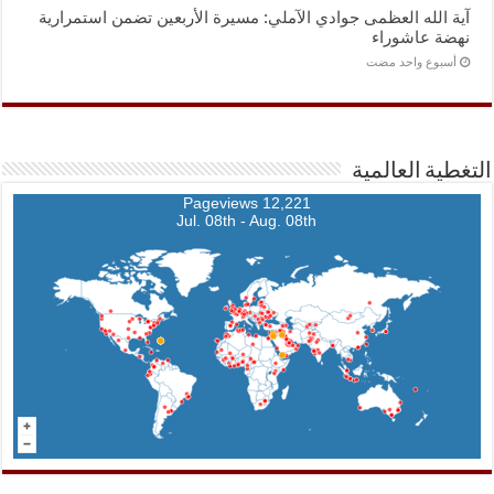
آية الله العظمى جوادي الآملي: مسيرة الأربعين تضمن استمرارية
نهضة عاشوراء
‏أسبوع واحد مضت
التغطية العالمية
12,221 Pageviews
Jul. 08th - Aug. 08th