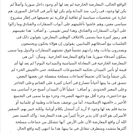
الواقع الحالی، المعارضة الخارجیة لم یعد لها أی وجود داخل سوریا. وأصلاً لم
یکن لها وجود، فی رأیی، منذ البدایة ولم یکن لها تأثیر فی الداخل السوری. هم
عبارة عن شخصیات سیاسیة أو ثقافیة أو فکریة تم تجمیعها فی إطار مشروع
سیاسی معین، وهم عاشوا بأغلبیتهم علی أبواب السفارات والفنادق وما زالوا
علی أبواب السفارات والفنادق. وهذا لیس تقییمیˈ. و أضاف: ˈهذا تقییمهم
هم. رموز کبیرة مما یسمی بالائتلاف الوطنی المعارض، یقولون ذلک فی
الجلسات مع أصدقائهم اللبنانیین. یقولون إن هؤلاء یحکون ویجتمعون
ویصدرون بیانات، وقد زادتهم تشتیتاً فوق تشتتهم السفارات والدول وما سمی
بمکوّن أصدقاء سوریا. هذا واقع المعارضة الخارجیةˈ. وسأل: ˈأین هی
المعارضة الخارجیة فی المعادلة السیاسیة والمیدانیة الیوم؟ لم یعد لها أی
قیمة أو تأثیر. المیدان تحکمه المجموعات المسلحة. حتی «الجیش الحر» لم
یکن جیشاً وإنما کان تجمیعاً لجماعات مسلحة منفصلة عن بعضها البعض،
تنسق فی ما بینها أحیاناً تتصارع فی أحیان کثیرة علی الغنائم وعلی الحاجز
وعلی المعبر الحدودیˈ. و أضاف: ˈعملیاً الآن المیدان أصبح جزء أساسی منه
مع «داعش»، وجزء أقل مع «جبهة النصرة»، وجزء مع ما سمی فی التجمیع
الأخیر بـ «الجبهة الإسلامیة». أما من توصف بجماعات وطنیة أو علمانیة أو
مدنیة فلم یعد لها وجود. لا أرید أن أستدل بکلام أوباما، ولکنه خبیر بهم. السفیر
الأمیرکی هو الذی کان یدیر جزءاً کبیراً من هذه المعارضةˈ. وأکد السید نصر
الله أن واقع المعارضة الآن علی الأرض ˈأنها تتشکل من جماعات مسلحة
أکثرها متشدد ومتطرف تتقاتل فی ما بینها. هذا ما انتهی إلیه واقع الحال.