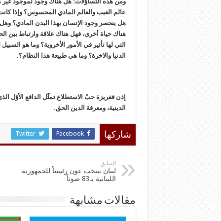
ومن هذه التساؤلات: هل هناك وجود لموجود غير م
عالم الغيب والعالم المادي المحسوس؟ وإذا كان
هل ينحصر وجود الإنسان بهذا البدن المادي؟ وهل تت
هناك حياة أخرى، فهل هناك علاقة وارتباط بين الحيا
التي لها تأثير في الأمور الأخروية؟ وما هو السبي
الدنيا والاخرة؟ وما هي طبيعة هذا النظام؟.
إذن فغريزة حبّ الاستطلاع تمثّل الدافع الأوّل ال
الدينية، ومعرفة الدين الحق.
Twitter
Facebook
شاركها
السابق
لبنان ينتخب عون رئيساً للجمهورية
اللبنانية بـ83 صوتاً
مقالات مشابهة