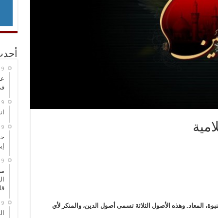
أحدث
عر
في
انطلاق
امية
خط
إي
من
ال
قا
لنبوة، المعاد. وهذه الأصول الثلاثة تسمى أصول الدين، والمنكر لأي
ال