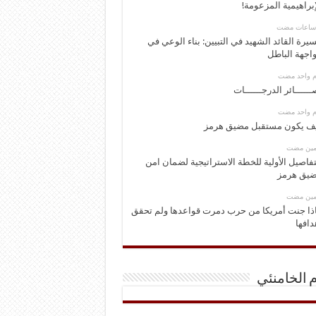
إبراهيمية المزعومة!
يرة القائد الشهيد في التبيين: بناء الوعي في
اجهة الباطل
وم واحد مضت
ــــــائر الدرجــــــات
وم واحد مضت
ف يكون مستقبل مضيق هرمز
ومين مضت
تفاصيل الأولية للخطة الاستراتيجية لضمان امن
يق هرمز
ومين مضت
ذا جنت أمريكا من حرب دمرت قواعدها ولم تحقق
دافها
م الخامنئي