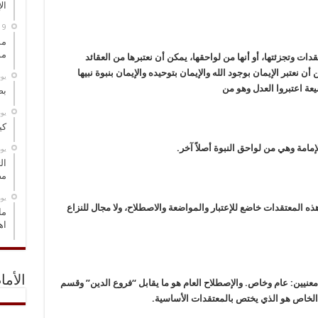
ال
مس
مو
ت وتجزئتها، أو أنها من لواحقها، يمكن أن نعتبرها من العقائد
ن نعتبر الإيمان بوجود الله والإيمان بتوحيده والإيمان بنبوة نبيها
‏ي
ة اعتبروا العدل وهو من
بص
‏ي
كي
إمامة وهي من لواحق النبوة أصلاً آخر.
‏ي
ال
مض
‏ي
ه المعتقدات خاضع للإعتبار والمواضعة والاصطلاح، ولا مجال للنزاع
ما
اه
الأما
عنيين: عام وخاص. والإصطلاح العام هو ما يقابل “فروع الدين” وقسم
 الخاص هو الذي يختص بالمعتقدات الأساسية.