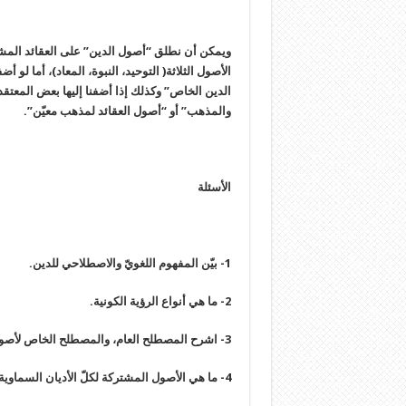
ويمكن أن نطلق “أصول الدين” على العقائد المشت
الأصول الثلاثة( التوحيد، النبوة، المعاد)، أما لو
الدين الخاص” وكذلك إذا أضفنا إليها بعض المعتقد
والمذهب” أو “أصول العقائد لمذهب معيّن”.
الأسئلة
1- بيّن المفهوم اللغويّ والاصطلاحي للدين.
2- ما هي أنواع الرؤية الكونية.
3- اشرح المصطلح العام، والمصطلح الخاص لأصول الدين.
4- ما هي الأصول المشتركة لكلّ الأديان السماوية ؟ وما هي أهميّتها؟