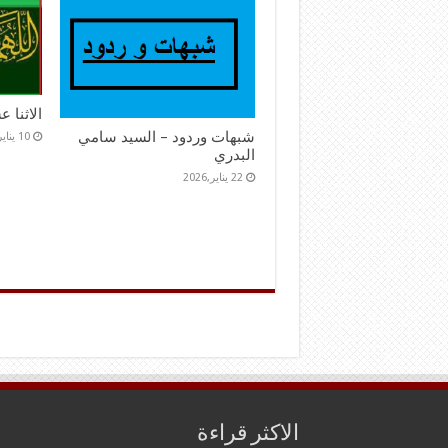
الاثنا 
شبهات وردود – السيد سامي
10 يناير,2026
البدري
22 يناير,2026
الاكثر قراءة