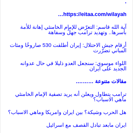
.
…
https://eitaa.com/wilayah
آية الله قاسم: التعرّض للإمام الخامنئي إهانة للأمة
بأسرها.. وتهديد ترامب جهلٌ وسفاهة
أرقام جيش الاحتلال: إيران أطلقت 530 صاروخًا ومئات
المباني تضرّرت
اللواء موسوي: سنجعل العدو ذليلا في حال عدوانه
الجديد على ايران
مقالات متنوعة ……….
ترامب يتطاول ويعلن أنه يريد تصفية الإمام الخامنئي
ماهي الاسباب؟
هل الحرب وشيكة؟ بين ايران وامريكا وماهي الاسباب؟
ايران مابعد تبادل القصف مع اسرائيل