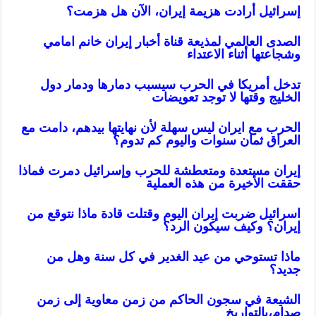
إسرائيل أرادت هزيمة إيران، الآن هل هزمت؟
الصدى العالمي لمذيعة قناة أخبار إيران خانم امامي
وشجاعتها أثناء الاعتدا
ء
تدخل أمريكا في الحرب سيسبب دمارها ودمار دول
الخليج وقتها لا توجد تعويضات
الحرب مع ايران ليس سهلة لأن نهايتها بيدهم، دامت مع
العراق ثمان سنوات واليوم كم تدوم؟
إيران مستعدة ومتعطشة للحرب وإسرائيل دمرت فماذا
حققت الأخيرة من هذه العملية
اسرائيل ضربت إيران اليوم وقتلت قادة ماذا نتوقع من
إيران؟ وكيف سيكون الرد؟
ماذا تستوحي من عيد الغدير في كل سنة وهل من
جديد؟
الشيعة في سجون الحاكم من زمن معاوية إلى زمن
صدام،بالتواريخ