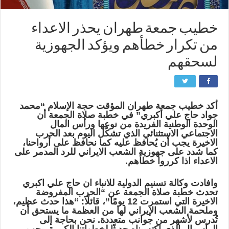
خطيب جمعة طهران يحذر الاعداء
من تكرار خطأهم ويؤكد الجهوزية
لسحقهم
أكد خطيب جمعة طهران المؤقت حجة الإسلام “محمد
جواد حاج علي أكبري” في خطبة صلاة الجمعة أن
الوحدة الوطنية الفريدة من نوعها ورأس المال
الاجتماعي الاستثنائي الذي تشكّل اليوم بعد الحرب
الاخيرة يجب أن يُحافظ عليه كما نحافظ على أرواحنا،
كما شدد على جهوزية الشعب الايراني للرد المدمر على
الاعداء اذا كرروا خطأهم.
وافادت وكالة تسنيم الدولية للانباء ان حاج علي اكبري
تحدث خطبة صلاة الجمعة عن “الحرب المفروضة
الاخيرة التي استمرت 12 يومًا”، قائلًا: “هذا حدث عظيم،
وملحمة الشعب الإيراني لها من العظمة ما يستحق أن
تُدرس لأشهر من جوانب متعددة. نحن بحاجة إلى