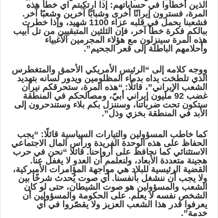
الذين أخطأوا في حساباتهم: إذا ارتكبتم اي خطأً هذه
المرة، فسترون إيرانًا أخرى وشبابًا آخرين وشعبًا آخر.
فشعبنا يحمل في قلبه عزاء 1100 شهيد، وإذا خطرت
ببالكم فكرة خطأ آخر، فإن الثلثين المتبقيين من تل أبيب
هذه المرة سينزلون مع هؤلاء المجرمين الأغبياء
وأحلامهم الباطلة إلى قعر الجحيم”.
ووجه كلامه إلى “الرئيس الأمريكي الأحمق والمتغطرس
الذي تلطخت يداه بدماء المظلومين ويدور لسانه بتهديد
الشعب الإيراني”، قائلًا: “هذه المرة، ستحرقكم نيران
غضب 92 مليون إيراني أبيّ، ومصالحكم في المنطقة
ستكون تحت ضرباتنا، وسننزل بكم بلاء وستندحرون إلى
الأبد في المنطقة بخزي وذل”.
كما خاطب المسؤولين والتيارات السياسية قائلًا: “يجب
الحفاظ على هذه الوحدة الفريدة ورأس المال الاجتماعي
الاستثنائي كما نحافظ على أرواحنا. قائلا “نحن في حرب
هجينة متعددة الأبعاد، ولنعلمم أن العدو لا يغفل عنا.
القضية الرئيسية للبلاد هي مواجهة المؤامرات الأميركية،
ولا يجب أن ننشغل بأنفسنا. أي صوت يُحدث شرخًا بين
الشعب والمسؤولين هو صوت الشيطان، حتى لو كان
الشخص نفسه لا يعلم. على الحكومة والمسؤولين أن
يعرفوا قدر هذا الشعب العزيز ولا يقصّروا في أي
خدمة”.