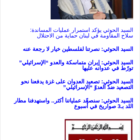
السيد الحوثي يؤكد استمرار عمليات المساندة:
سلاح المقاومة في لبنان حماية من الاحتلال
السيد الحوثي: نصرتنا لفلسطين خيار لا رجعة عنه
السيد الحوثي: إيران متماسكة والعدو “الإسرائيلي”
تورّط في عدوانه عليها
السيد الحوثي: تصعيد العدوان على غزة يدفعنا نحو
التصعيد ضدّ العدوّ “الإسرائيلي”
السيد الحوثي: سنصعّد عملياتنا أكثر.. واستهدفنا مطار
اللد بـ3 صواريخ في أسبوع