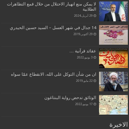
لا يمكن منع انهيار الاحتلال من خلال قمع التظاهرات
الطلابية
29 أبريل,2024
14 جدال في شهر العسل – السيد حسين الحيدري
29 أكتوبر,2019
عقائد قرآنية …
3 يونيو,2022
ان من شأن التوكل على الله، الانقطاع عمّا سواه
22 مايو,2019
الوثائق تدحض رواية البنتاغون
17 يونيو,2022
الاخيرة