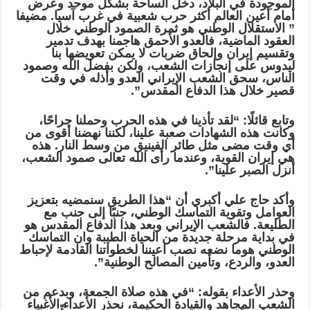
الموجودة في البلاد، دخل الساحة بشكل موحد وعرض
أمام أعين العالم أكثر حرب شعبية في غرب آسيا. مضيفا
” الاستقلال الوطني هو ثمرة الصمود الوطني خلال
العقود الماضية، فالعدو الأحمق هاجمنا بهدف تدمير
وتقسيم إيران وإلحاق ضربات لا يمكن تعويضها بنا
ليدوس على إنجازات الشعب، ولكن بفضل الله وصمود
الناس، سحق الشعب الإيراني العدو وأذله في وقت
قصير خلال هذا الدفاع المقدس”.
وتابع قائلًا: “لقد تأذينا في هذه الحرب وحملنا جراحًا،
وكانت هذه الشهادات صعبة علينا، لكننا نهضنا أقوى من
أي وقت مضى مثل طائر الفينيق من وسط النار. هذه
هي إيران القوية، وعندما رأى الله تعالى صمود الشعب،
أنزل الصبر علينا”.
وأكد حاج علي أكبري أن “هذا الطريق سنمضيه بتعزيز
العوامل وتقوية التماسك الوطني، جنبًا إلى جنب مع
الطليعة. فالشعب الإيراني وبعد هذا الدفاع المقدس هو
في بداية مرحلة جديدة من الحياة الطيبة وان التماسك
الوطني هوما نضعه نصب اعيننا لخطواتنا القادمة لإحباط
العدو، والردع، وتأمين المصالح الوطنية”.
وحذر الأعداء بقوله: “في هذه صلاة الجمعة، وبدعم من
الشعب المجاهد والقيادة الحكيمة، نحذر الأعداء الأغبياء