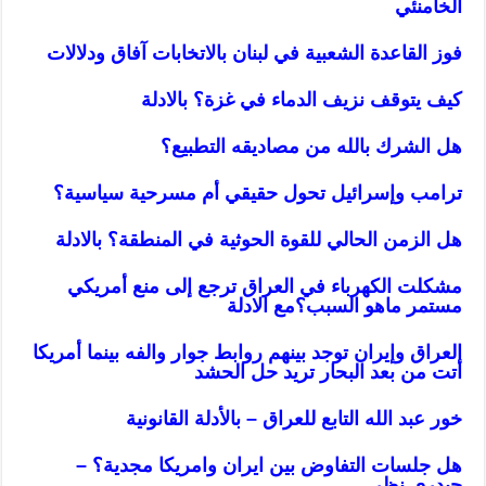
الخامنئي
فوز القاعدة الشعبية في لبنان بالاتخابات آفاق ودلالات
كيف يتوقف نزيف الدماء في غزة؟ بالادلة
هل الشرك بالله من مصاديقه التطبيع؟
ترامب وإسرائيل تحول حقيقي أم مسرحية سياسية؟
هل الزمن الحالي للقوة الحوثية في المنطقة؟ بالادلة
مشكلت الكهرباء في العراق ترجع إلى منع أمريكي
مستمر ماهو السبب؟مع الادلة
العراق وإيران توجد بينهم روابط جوار والفه بينما أمريكا
أتت من بعد البحار تريد حل الحشد
خور عبد الله التابع للعراق – بالأدلة القانونية
هل جلسات التفاوض بين ايران وامريكا مجدية؟ –
حيدري نظر