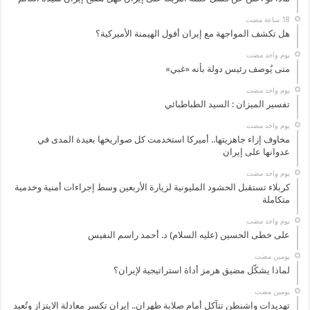
هل تكشف المواجهة مع إيران أفول الهيمنة الأميركية؟
‏يوم واحد مضت
متى يُوصف رئيس دولة بأنه «غبي»
‏يوم واحد مضت
تفسير الميزان : السيد الطباطبائي
‏يوم واحد مضت
مخاوف إزاء جاهزيتها.. أميركا استخدمت كل صواريخها بعيدة المدى في
عدوانها على إيران
‏يوم واحد مضت
كربلاء تستقبل الحشود المليونية لزيارة الأربعين وسط إجراءات أمنية وخدمية
متكاملة
‏يوم واحد مضت
على خطى الحسين (عليه السلام) د. أحمد راسم النفيس
‏يومين مضت
لماذا يشكّل مضيق هرمز أداة استراتيجية لإيران؟
‏يومين مضت
تهديدات واشنطن تتآكل أمام صلابة طهران.. إيران تكسر معادلة الابتزاز وتُعيد