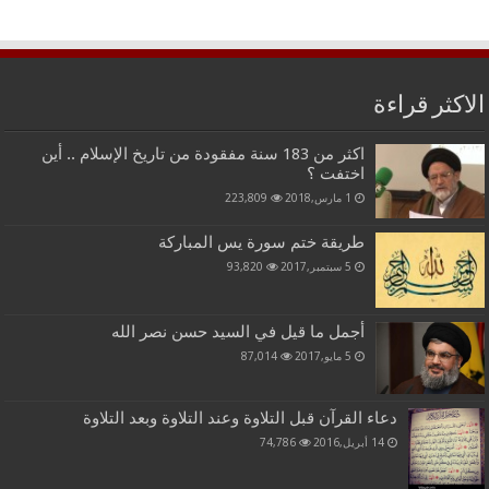
الاكثر قراءة
اكثر من 183 سنة مفقودة من تاريخ الإسلام .. أين
اختفت ؟
1 مارس,2018
223,809
طريقة ختم سورة يس المباركة
5 سبتمبر,2017
93,820
أجمل ما قيل في السيد حسن نصر الله
5 مايو,2017
87,014
دعاء القرآن قبل التلاوة وعند التلاوة وبعد التلاوة
14 أبريل,2016
74,786