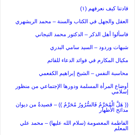
قادتنا كيف نعرفهم (١)
العقل والجهل في الكتاب والسنة – محمد الريشهري
فاسألوا أهل الذكر – الدكتور محمد التيجاني
شبهات وردود – السيد سامي البدري
مكيال المكارم في فوائد الدعاء للقائم
محاسبة النفس – الشيخ إبراهيم الكفعمي
أوضاع المرأة المسلمة ودورها الإجتماعي من منظور
إسلامي
(( هَلَّ الْمُحَرَّمُ فَالسُّرُورُ مُحَرَّمُ )) – قصيدةٌ من ديوان
مدائح الأطهار
الفاطمة المعصومة (سلام الله عليها) – محمد علي
المعلم