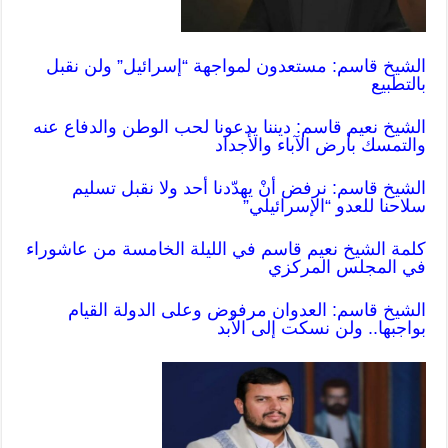
الشيخ قاسم: مستعدون لمواجهة “إسرائيل” ولن نقبل
بالتطبيع
الشيخ نعيم قاسم: ديننا يدعونا لحب الوطن والدفاع عنه
والتمسك بأرض ‏الآباء والأجداد
الشيخ قاسم: نرفض أنْ يهدّدنا أحد ولا نقبل تسليم
سلاحنا للعدو “الإسرائيلي”
كلمة الشيخ نعيم قاسم في الليلة الخامسة من عاشوراء
في المجلس المركزي
الشيخ قاسم: العدوان مرفوض وعلى الدولة القيام
بواجبها.. ولن نسكت إلى الأبد