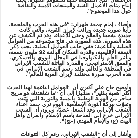
الرأسمال الذي اكتسبناه حديثًا لخطواتنا الكبيرة. يجب
إنتاج مئات الأعمال الفنية والمنتجات الأدبية والثقافية
حول هذا الموضوع”.
وأضاف إمام جمعة طهران: “في هذه الحرب والملحمة،
رأينا صورة جديدة ورائعة لإيران القوية، والتي كانت
جديدة لشعبنا والعالم وحتى للأعداء، وقد تم الكشف عن
هذه الصورة. هذه الصورة هي نتاج مجموعة من العوامل
الصلبة والناعمة؛ ففي جانب العوامل الصلبة، يجب ذكر
السعة الإقليمية، وقدرة السكان البالغة 92 مليون نسمة،
وتأثير العلم والتكنولوجيا في المجال النووي والعسكري،
والعمق الاستراتيجي، والقدرة الهائلة للشعب الإيراني
في المنطقة والعالم. ولقد رسم الشعب الإيراني في
هذه الحرب صورة مختلفة لإيران القوية للعالم”.
وأوضح حاج علي أكبري أن “العوامل الناعمة لهذا الحدث
أكثر أهمية بكثير”، مشيرًا إلى أن “ما شاهدناه هو مزيج
ساحر من الهوية الوطنية والدينية والثورية التي نَمَت
وتقوّت ببركة الثورة الإسلامية. اليوم نرى حسد أعداء
الشعب الإيراني وقد اشتعل غضبًا، ويرون أن الشعب
الإيراني خرج إلى الساحة باسم الإسلام والقرآن وأهل
البيت (ع) والإمام المهدي (عج)”.
وأشار إلى أن “الشعب الإيراني، رغم كل التنوعات