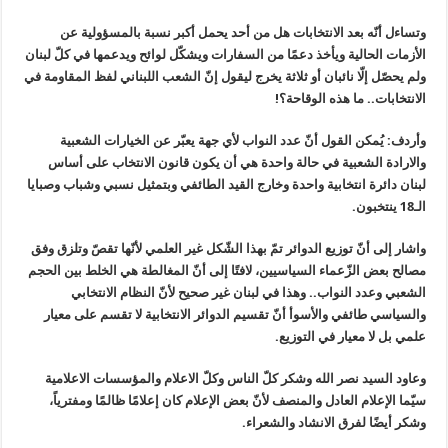
وتساءل أنّه بعد الانتخابات هل من أحد يحمل أكبر نسبة بالمسؤولية عن
الأزمات الحالية ويأخذ دعمًا من السفارات ويشكّل لوائح ويدعمها في كلّ لبنان
ولم يحصّل إلّا نائبان أو ثلاثة يخرج ليقول إنّ الشعب اللبناني لفظ المقاومة في
الانتخابات.. ما هذه الوقاحة؟!
وأردف: يُمكن القول أنّ عدد النواب لأي جهة يعبّر عن الخيارات الشعبية
والارادة الشعبية في حالة واحدة هي أن يكون قانون الانتخاب على أساس
لبنان دائرة انتخابية واحدة وخارج القيد الطائفي وبتمثيل نسبي وشباب وصبايا
الـ18 ينتخبون.
واشار إلى أنّ توزيع الدوائر تمّ بهذا الشّكل غير العلمي لأنّها تقصّ وتلزق وفق
مصالح بعض الزّعماء السياسيين، لافتًا إلى أنّ المغالطة هي الخلط بين الحجم
الشعبي وعدد النواب.. وهذا في لبنان غير صحيح لأنّ النظام الانتخابي
والسياسي طائفي والأسوأ أنّ تقسيم الدوائر الانتخابية لا تقسم على معيار
علمي بل لا معيار في التوزيع.
وعاود السيد نصر الله وشكر كلّ الناس وكلّ الاعلام والمؤسسات الاعلامية
سيّما الإعلام العادل والمنصف لأنّ بعض الإعلام كان إعلامًا ظالمًا ومفترياً،
وشكر أيضًا لفرق الانشاد والشعراء.