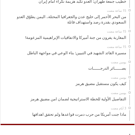
خطيب جمعة طهران: العدو تكبد هزيمة نكراء أمام إيران
من البحر الأحمر إلى خليج عدن والجغرافيا المحتلة.. اليمن يطوّق العدو
السعودي بقدرة رصد واستهداف قاتلة
المغاربة يفرون من جنة أميركا والاتفاقيات الإبراهيمية المزعومة!
مسيرة القائد الشهيد في التبيين: بناء الوعي في مواجهة الباطل
‏يومين مضت
بصــــــائر الدرجــــــات
‏يومين مضت
كيف يكون مستقبل مضيق هرمز
‏يومين مضت
التفاصيل الأولية للخطة الاستراتيجية لضمان امن مضيق هرمز
ماذا جنت أمريكا من حرب دمرت قواعدها ولم تحقق اهدافها