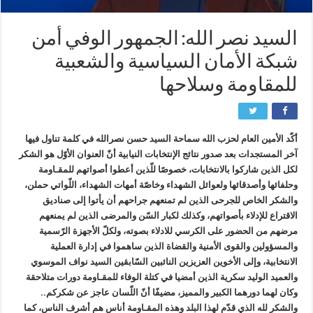
السيد نصر الله: الجمهور الوفي أمن
شبكة الأمان السياسية والشعبية
للمقاومة وسلاحها
أكّد الأمين العام لحزب الله سماحة السيد حسن نصرالله في كلمة تناول فيها
آخر المستجدات بعد صدور نتائج الإنتخابات النيابية أنّ العنوان الأوّل هو الشكر
لكل الذين شاركوا بالانتخابات، خصوصًا للّذين أعطوا أصواتهم للمقـاومة
وحلفائها وأصدقائها ولعوائل الشهداء وخاصّة أمهات الشهداء، اللّواتي حملن،
والشكر الخاص للجرحى الذين لم تمنعهم جراحهم أن يأتوا إلى صناديق
الاقتراع للإدلاء بأصواتهم، وكذلك لكبار السّن والمرضى الذين لم يمنعهم
مرضهم من الحضور على الكرسي للادلاء بصوته، ولكلّ الأجهزة الرّسمية
والمسؤولين والقوى الأمنية والقضاة الذين ساهموا في إدارة العملية
الانتخابية، وإلى الأخوين العزيزين النائبين السّابقين السيد نواف الموسوي
والعميد الوليد سكرية الذين أمضيا في كتلة الوفاء للمقـاومة دورات متلاحقة
وكان لهما دورهما الكبير والمميز، مضيفًا أنّ اللّسان عاجز عن شكركم..
والشكر لله الذي قدّم لهذا البلد وهذه المقـاومة أناس هم أشرف الناس، كما