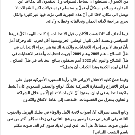
من الأسواق، نستطيع أن نساجل لسنوات وإذا تعتقدون أنّنا بدفاعنا عن
المقاومة وسلاحها سنكلّ أو نملّ ونستسلم فهذه خيالات لكن السّجالات لا
توصل الى مكان، لافتًا الى أنّ هذه التجربة التي مرّت فيها عبر كثيرة والكل
يجري مراجعة لأدائه العملي وتحالفاته وخطابه وأدائه.
فيما أضاف أنّه “انكشفت الأكاذيب قبل الانتخابات، إذ كانت التّهمة لكلّ فريقنا
السياسي وبنسبة أعلى للتيار الوطني الحر وبنسبة أقل لحزب الله وحركة أمل
بأنّ فريقنا لا يريد إجراء الانتخابات، والكذبة الثانية هي إجراء الانتخابات في
ظلّ السـلاح.. عام 2005 وعام 2009 أجريت انتخابات وأخذتم الانتخابات في
ظلّ السّـلاح واليوم عام 2022 أنتم تحتفلون بنتائج انتخابات في ظلّ السلاح..
أما آن لهذه الكذبة وهذا الكذاب أن يخجل؟”
وفيما خصّ كذبة الاحتلال الايراني قال: رأينا السفيرة الأميركية تجول على
مراكز الاقتراع والسفارة الاميركية تشكّل لوائح والسفير السعودي كان أنشط
ماكينة انتخابية في لبنان، معتبرًا أنّ الازمات لا تعالج إلّا من خلال الشراكة
والتعاون بمعزل من الخصومات.. فلنذهب إلى نقاط الاتّفاق والتّعاون.
وتابع السيد نصرالله أنّ أصوات لائحة الأمل والوفاء في بعلبك الهرمل والجنوب
الثالثة وفي الزهراني صيدا وصور ومرشح الثنائي في زحلة سجّلوا أكثر من نص
مليون صوت، متسائلاً: هل أنت الذي ليس لديك سوى كم الف صوت تتكلم
باسم الشعب اللبناني؟