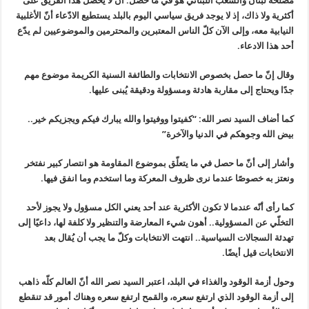
مصلحة لبنان والشعب اللبناني هو في ما حصل. أن لا يحصل هذا الفريق على
أكثرية ولا ذاك، إذ لا يوجد فريق سياسي اليوم بالبلد يستطيع الادّعاء أنّ الأغلبية
النيابية معه، وإلى الآن كلّ الناس المعتبرين والمحترمين والموضوعيين لم يدّع
أحد هذا الادعاء.
وقال إنّ ما حصل بخصوص الانتخابات والطائفة السنية الكريمة موضوع مهم
جدًا ويحتاج إلى مقاربة هادئة ومسؤولة ودقيقة يُبنى عليها.
كما أضاف السيد نصر الله: “كفيتوا ووفيتوا والله يبارك فيكم ويجزيكم خير..
بيض الله وجوهكم في الدنيا والآخرة”
وأشار إلى أنّ ما حصل في ما يتعلّق بموضوع المقاومة هو انتصار كبير نفتخر
ونعتز به خصوصًا عندما نرى ظروف المعركة وما استخدم وما انفق فيها.
كما رأى أنّه عندما لا تكون الأكثرية عند أحد يعني الكل مسؤول ولا يجوز لأحد
التخلّي عن المسؤولية.. أهون شيء المعارضة والتنظير ولا كلفة لها، داعيًا إلى
تهدئة السجالات السياسية.. انتهت الانتخابات وكلّ ما يجب أن يُقال بعد
الانتخابات قيل أيضًا.
وحول أزمة الوقود والغذاء في البلد، اعتبر السيد نصر الله أنّ العالم كلّه ذاهب
إلى أزمة الوقود الذي ارتفع سعره، والقمح ارتفع سعره وهناك أمور قد تنقطع