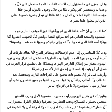
وقال بمعزل عن ما ستؤول إليه الاستحقاقات القادمة سنعمل على كلّ ما
وعدنا به وسنحضر أكثر ونكون معًا من خلال وجودنا بالدولة أو من خلال
مؤسساتنا الذاتية كما كان الحال منذ 40 عامًا لن نبخل بشيء خصوصًا على
الذين لم يبخلوا علينا بشيء.
كما لفت إلى أنّ “أصدقاءنا الذين لم يوفّقوا للفوز الموقف السليم هو ما
أعلنتموه والمقعد النيابي هو أحد مواقع النضال وليس كلّ الجبهة.. اعتبروا أنّنا
وبقيّة أصدقائنا الذي نجحوا نمثّلكم وإلى جانبكم وسويًا نخدم شعبنا وقضيتنا”.
ودعا كلّ المناصرين إلى عدم الإحتفالات ومظاهر الفرح لأنّ هناك طرقات أو
أحياء أو مدن مجاورة الذهاب إليها بهذه الطريقة ستشكل استفزازًا ونحن نريد
الهدوء، محذرًا من إطلاق النار في الهواء، ومشدّدًا على تطبيق قرار الحزب في
فصل أي أخ يثبت إقدامه على إطلاق النار لأنّه محرّم شرعًا.
وأردف: قيل لي إنّ مجموعات تتجمع على الدراجات النارية وستحتفل بعد
الخطاب وأنا أطلب رجاء أن يكتفوا.. محل ما انتوا مجمعين تنشدون نشيد أو
شعار وانتهى الموضوع ولا داعي لازعاج الناس.
وتابع: إنّه في هذين اليومين رأيت مسيرات منسوبة لأمل وحزب الله فيها
مقنعين يحملون الســلاح ويجب النظر من يخترقها لإطـلاق النار؟، مشيرًا إلى
أنّ شعار “شيعة شيعة” غير مناسب لا لحزب الله ولا لحركة أمل ولا للشيعة في