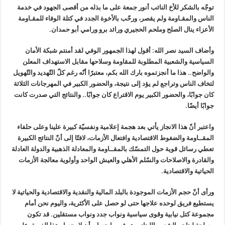
توجّه بالشكر للأخ النائب أنور جمعة على ما بذله من أقصى الجهود في خدمة
الناس والمقـاومة ولم يقصر، ورحّب بالأخوة الجدد في كتلة الوفاء للمقـاومة
الأعزاء ينال الصلح وملحم الحجيري ورائد برو ورامي أبو حمدان.
وأضاف السيد نصر الله: أقول لهذا الجمهور الوفي لقد أمنتم شبكة الأمان
السياسية والشعبية المطلوبة للمقاومة وسلاحها مقابل الاستهداف المعلن
والواضح.. هذا ما أنجزتموه بارك الله بكم، معتبرًا أنّه رغم كلّ التّهديد والتّهويل
لتخاف الناس وتراجع لم يؤد إلى نتيجة، والحضور الكبير في المهرجانات الثلاثة
كان جوابًا، والحضور الكبير يوم الاقتراع كان جوابًا.. والنتائج التي صدرت كانت
جوابًا أيضًا.
واعتبر أنّ هذا الانجاز يأتي بعد هجمة إعلامية ونفسيّة كبيرة علينا وعلى حلفاء
المقــاومة والضغوط الاقتصادية وافتعال الأزمات، لافتًا إلى أنّ النتائج الكبيرة
تعطي رسائل قوية حول التمسّك بالمقــاومة والمعادلة الذهبية والدولة العادلة
والقادرة والاصلاحات والسّلم الأهلي والعيش الواحد وأولوية معالجة الأزمات
الحياتية والاقتصادية.
ورأى أنّ حجم الأزمات الموجودة بالبلد المالية والنقدية والاقتصادية والحياتية لا
يستطيع فريق لوحده علاجها حتى لو حصل على الأكثرية، واليوم نحن أمام
مجموعة كتل نيابية وقوى سياسية ونواب جدد ونواب مستقلين. قد تكون