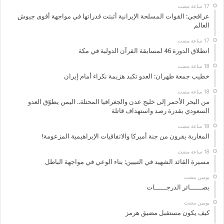
عراقجي: القوات المسلحة الإيرانية أثبتت قدراتها في مواجهة أقوى جيوش
العالم
انطلاق الدورة 46 لمسابقة القرآن الدولية في مكة
خطيب جمعة طهران: العدو تكبد هزيمة نكراء أمام إيران
من البحر الأحمر إلى خليج عدن والجغرافيا المحتلة.. اليمن يطوّق العدو
السعودي بقدرة رصد واستهداف قاتلة
المغاربة يفرون من جنة أميركا والاتفاقيات الإبراهيمية المزعومة!
مسيرة القائد الشهيد في التبيين: بناء الوعي في مواجهة الباطل
‏يومين مضت
بصــــــائر الدرجــــــات
‏يومين مضت
كيف يكون مستقبل مضيق هرمز