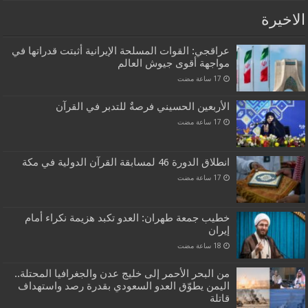
الاخيرة
عراقجي: القوات المسلحة الإيرانية أثبتت قدراتها في
مواجهة أقوى جيوش العالم
الأربعين الحسيني فرصةٌ للتدبر في القرآن
انطلاق الدورة 46 لمسابقة القرآن الدولية في مكة
خطيب جمعة طهران: العدو تكبد هزيمة نكراء أمام
إيران
من البحر الأحمر إلى خليج عدن والجغرافيا المحتلة..
اليمن يطوّق العدو السعودي بقدرة رصد واستهداف
قاتلة