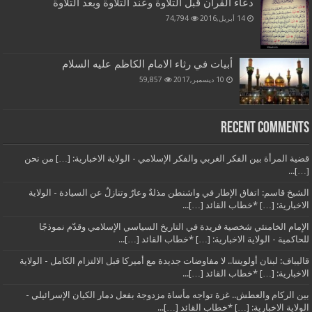
دعاء القرآن قبل التلاوة وعند التلاوة وبعد التلاوة
14 أبريل,2016
74,794
أبيات في رثاء الامام الكاظم عليه السلام
10 ديسمبر,2017
59,857
Recent Comments
قضية المرأة بين الفكر الغربي والفكر الإسلامي - الولاية الاخبارية: […] من نحن
[…]...
الشيخ قاسم: اتفاق الإطار في واشنطن مذلةٌ وعارٌ وتنازلٌ عن السيادة - الولاية
الاخبارية: […] *خطاب القائد […]...
الإمام الخامنئي شخصية فريدة في التاريخ السياسي الإسلامي وقدّم نموذجًا
للحاكمية - الولاية الاخبارية: […] *خطاب القائد […]...
قاليباف: لبنان أولويتنا.. لا مفاوضات جديدة مع أميركا قبل الالتزام الكامل - الولاية
الاخبارية: […] *خطاب القائد […]...
بين الركام والعطش.. غزة تواجه مأساة مزدوجة بفعل دمار الكيان الإسرائيلي -
الولاية الاخبارية: […] *خطاب القائد […]...