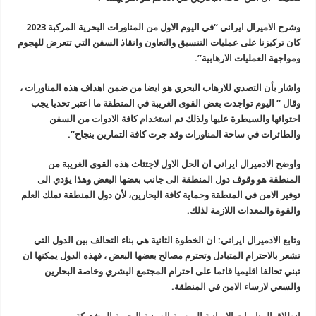
وشرح الاميرال ايراني “في اليوم الاول من المناورات البحرية المركبة 2023
كان تركيزنا على عمليات التنسيق والتعاون وانقاذ السفن التي تتعرض للهجوم
ومواجهة العمليات الارهابية”.
واشار بأن التصدي للارهاب البحري هو ايضا من ضمن اهداف هذه المناورات ،
وقال ” اليوم تواجدت بعض القوى الغريبة في المنطقة ما اعتبر تحديا يجب
احتوائها والسيطرة عليها ولذلك تم استخدام كافة الادوات من السفن
والطائرات في ساحة المناورات وقد جرت كافة التمارين بنجاح”.
واوضح الادميرال ايراني ان الحل الاول لاجتثاث هذه القوى الغريبة من
المنطقة هو وقوف دول المنطقة الى جانب بعضها البعض وهذا يؤدي الى
توفير الامن في المنطقة وحماية كافة البحارين، لأن دول المنطقة تملك العلم
والقوة والمعدات اللازمة لذلك.
وتابع الادميرال ايراني: ان الخطوة الثانية هي بناء التحالف بين الدول التي
تشعر بالاحترام المتبادل وتحترم مصالح بعضها البعض ، فهذه الدول يمكنها ان
تبني تحالفا اقليميا قائما على احترام المجتمع البشري وخاصة البحارين
والسعي لارساء الامن في المنطقة.