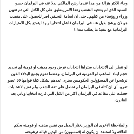
وجاء الاكثر هزالة من هذا عندما رشح المالكي بدلا عنه في البرلمان حسن
السنيد الذي لم ينتخبه الشعب وهذا الامر ينطبق على كل الكتل التي تم تعيين
وزراء وروؤساء من كتلهم ـ حتى ان اسامة النجيفي اصر للحصول على منصب
هو لان يرشح بديل عنه في البرلمان فاشل انتخابيا وبهذا يتمتع بكل الامتيازات
البرلمانية مع تنفيذ ما يطلب منه!!!
لو تنظر الى الانتخابات ستراها انتخابات فرض وجود مذهب او قومية أي تحديد
حجم ابناء المذهب او القومية في البرلمان، وعندما نقوم بجمع البدلاء الذين
ترشحوا عن المسؤولين الحكوميين سنرى عددهم يشكل كتلة قوامها 50 عضو
تقريبا أي ان كتلة في البرلمان لم تحصل على ثقة الشعب ولم تفز بالانتخابات
حصلت على مقاعد في البرلمان اكثر من الكتل التي فازت انتخابيا وتاتي بعد
القانون،
والملاحظة الاخرى ان الوزير يختار البديل من نفس مذهبه او قوميته بحكم
العلاقة ولا استبعد ان يكون له (قمسيون) من البديل قبالة ترشيحه،