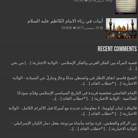
14 أبريل,2016
74,795
أبيات في رثاء الامام الكاظم عليه السلام
10 ديسمبر,2017
59,858
Recent Comments
قضية المرأة بين الفكر الغربي والفكر الإسلامي - الولاية الاخبارية: […] من نحن
[…]...
الشيخ قاسم: اتفاق الإطار في واشنطن مذلةٌ وعارٌ وتنازلٌ عن السيادة - الولاية
الاخبارية: […] *خطاب القائد […]...
الإمام الخامنئي شخصية فريدة في التاريخ السياسي الإسلامي وقدّم نموذجًا
للحاكمية - الولاية الاخبارية: […] *خطاب القائد […]...
قاليباف: لبنان أولويتنا.. لا مفاوضات جديدة مع أميركا قبل الالتزام الكامل - الولاية
الاخبارية: […] *خطاب القائد […]...
بين الركام والعطش.. غزة تواجه مأساة مزدوجة بفعل دمار الكيان الإسرائيلي -
الولاية الاخبارية: […] *خطاب القائد […]...