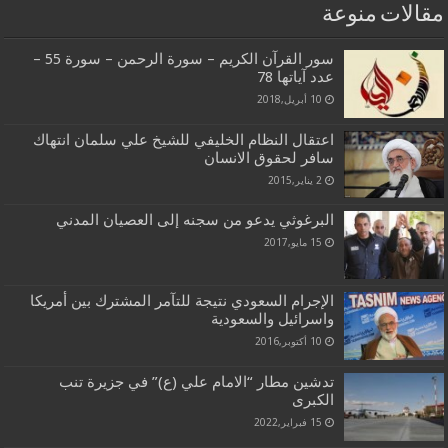
مقالات منوعة
سور القرآن الكريم – سورة الرحمن – سورة 55 –
عدد آياتها 78
10 أبريل,2018
اعتقال النظام الخليفي للشيخ علي سلمان انتهاك
سافر لحقوق الانسان
2 يناير,2015
البرغوثي يدعو من سجنه إلى العصيان المدني
15 مايو,2017
الإجرام السعودي نتيجة للتآمر المشترك بين أمريكا
واسرائيل والسعودية
10 أكتوبر,2016
تدشين مطار “الامام علي (ع)” في جزيرة تنب
الكبرى
15 فبراير,2022