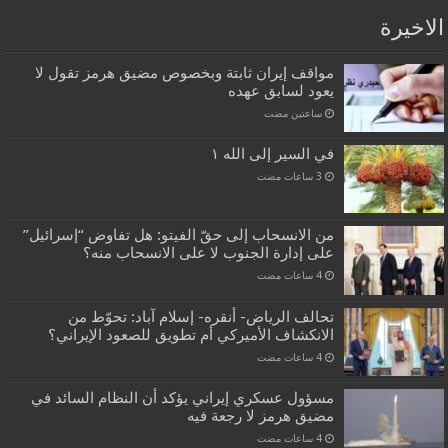
الاخيرة
مواقف إيران ثابتة وبخصوص مضيق هرمز تقول لا
يعود لسابق عهده
‏ساعتين مضت
في السير إلى الله ١
من الانسحاب إلى حقّ الفيتو: هل تفاوض “إسرائيل”
على إدارة الجنوب لا على الانسحاب منه؟
تحالف الرياض- أنقره- إسلام آباد: تحوّط من
الانكشاف الأميركي أم تطويق للصعود الإيراني؟
مسؤول عسكري إيراني يؤكد أن النظام السائد في
مضيق هرمز لا رجعة فيه