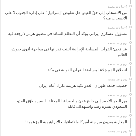
من الانسحاب إلى حقّ الفيتو: هل تفاوض “إسرائيل” على إدارة الجنوب لا على
الانسحاب منه؟
مسؤول عسكري إيراني يؤكد أن النظام السائد في مضيق هرمز لا رجعة فيه
‏يوم واحد مضت
عراقجي: القوات المسلحة الإيرانية أثبتت قدراتها في مواجهة أقوى جيوش
العالم
‏يوم واحد مضت
انطلاق الدورة 46 لمسابقة القرآن الدولية في مكة
‏يوم واحد مضت
خطيب جمعة طهران: العدو تكبد هزيمة نكراء أمام إيران
‏يوم واحد مضت
من البحر الأحمر إلى خليج عدن والجغرافيا المحتلة.. اليمن يطوّق العدو
السعودي بقدرة رصد واستهداف قاتلة
‏يوم واحد مضت
المغاربة يفرون من جنة أميركا والاتفاقيات الإبراهيمية المزعومة!
‏يوم واحد مضت