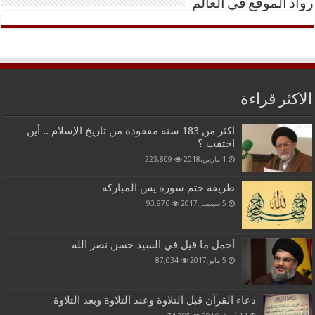
رواد الموقع في العالم
الاكثر قراءة
اكثر من 183 سنة مفقودة من تاريخ الإسلام .. أين
اختفت ؟
1 مارس,2018
223,809
طريقة ختم سورة يس المباركة
5 سبتمبر,2017
93,876
أجمل ما قيل في السيد حسن نصر الله
5 مايو,2017
87,034
دعاء القرآن قبل التلاوة وعند التلاوة وبعد التلاوة