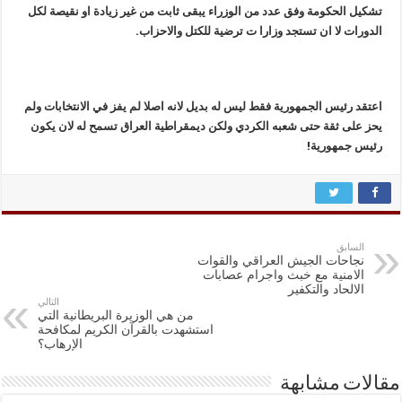
تشكيل الحكومة وفق عدد من الوزراء يبقى ثابت من غير زيادة او نقيصة لكل
الدورات لا ان تستجد وزارا ت ترضية للكتل والاحزاب.
اعتقد رئيس الجمهورية فقط ليس له بديل لانه اصلا لم يفز في الانتخابات ولم
يحز على ثقة حتى شعبه الكردي ولكن ديمقراطية العراق تسمح له لان يكون
رئيس جمهورية!
السابق
نجاحات الجيش العراقي والقوات
الامنية مع خبث واجرام عصابات
الالحاد والتكفير
التالي
من هي الوزيرة البريطانية التي
استشهدت بالقرآن الكريم لمكافحة
الإرهاب؟
مقالات مشابهة