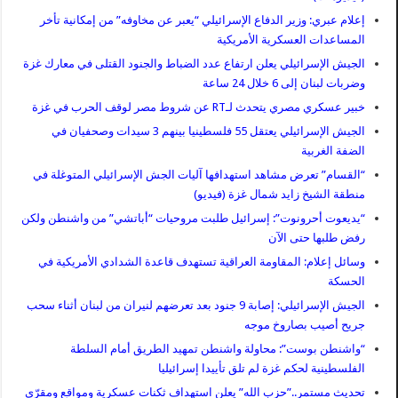
إعلام عبري: وزير الدفاع الإسرائيلي “يعبر عن مخاوفه” من إمكانية تأخر
المساعدات العسكرية الأمريكية
الجيش الإسرائيلي يعلن ارتفاع عدد الضباط والجنود القتلى في معارك غزة
وضربات لبنان إلى 6 خلال 24 ساعة
خبير عسكري مصري يتحدث لـRT عن شروط مصر لوقف الحرب في غزة
الجيش الإسرائيلي يعتقل 55 فلسطينيا بينهم 3 سيدات وصحفيان في
الضفة الغربية
“القسام” تعرض مشاهد استهدافها آليات الجش الإسرائيلي المتوغلة في
منطقة الشيخ زايد شمال غزة (فيديو)
“يديعوت أحرونوت”: إسرائيل طلبت مروحيات “أباتشي” من واشنطن ولكن
رفض طلبها حتى الآن
وسائل إعلام: المقاومة العراقية تستهدف قاعدة الشدادي الأمريكية في
الحسكة
الجيش الإسرائيلي: إصابة 9 جنود بعد تعرضهم لنيران من لبنان أثناء سحب
جريح أصيب بصاروخ موجه
“واشنطن بوست”: محاولة واشنطن تمهيد الطريق أمام السلطة
الفلسطينية لحكم غزة لم تلق تأييدا إسرائيليا
تحديث مستمر..”حزب الله” يعلن استهداف ثكنات عسكرية ومواقع ومقرّي