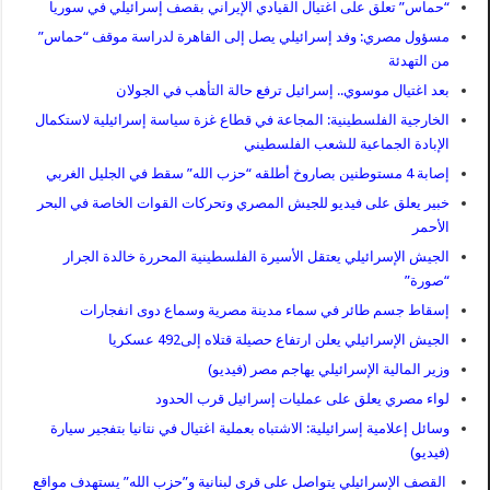
“حماس” تعلق على اغتيال القيادي الإيراني بقصف إسرائيلي في سوريا
مسؤول مصري: وفد إسرائيلي يصل إلى القاهرة لدراسة موقف “حماس”
من التهدئة
بعد اغتيال موسوي.. إسرائيل ترفع حالة التأهب في الجولان
الخارجية الفلسطينية: المجاعة في قطاع غزة سياسة إسرائيلية لاستكمال
الإبادة الجماعية للشعب الفلسطيني
إصابة 4 مستوطنين بصاروخ أطلقه “حزب الله” سقط في الجليل الغربي
خبير يعلق على فيديو للجيش المصري وتحركات القوات الخاصة في البحر
الأحمر
الجيش الإسرائيلي يعتقل الأسيرة الفلسطينية المحررة خالدة الجرار
“صورة”
إسقاط جسم طائر في سماء مدينة مصرية وسماع دوى انفجارات
الجيش الإسرائيلي يعلن ارتفاع حصيلة قتلاه إلى492 عسكريا
وزير المالية الإسرائيلي يهاجم مصر (فيديو)
لواء مصري يعلق على عمليات إسرائيل قرب الحدود
وسائل إعلامية إسرائيلية: الاشتباه بعملية اغتيال في نتانيا بتفجير سيارة
(فيديو)
القصف الإسرائيلي يتواصل على قرى لبنانية و”حزب الله” يستهدف مواقع