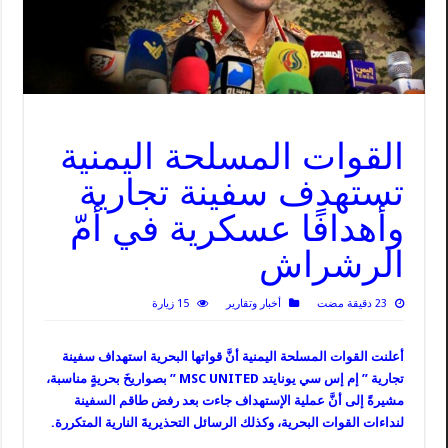
القوات المسلحة اليمنية
تستهدف سفينة تجارية
وأهدافًا عسكرية في أمّ
الرشراش
23 دقيقة مضت
أخبار وتقارير
15 زيارة
أعلنت القوات المسلحة اليمنية أنَّ قواتها البحرية استهداف سفينة
تجارية ” إم إس سي يونايتد MSC UNITED ” بصواريخَ بحريةٍ مناسبة،
مشيرةً إلى أنَّ عملية الإستهداف جاءت بعد رفض طاقم السفينة
لنداءات القوات البحرية، وكذلك الرسائل التحذيريةَ النارية المتكررة.