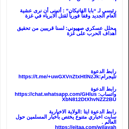
رئيسي لـ “بابا الفاتيكان” : أتمنى أن نرى عشية
العام الجديد وقفاً فورياً لقتل ألابرياء في غزة
محلل عسكري صهيوني: لسنا قريبين من تحقيق
أهداف الحرب على غزة
رابط الدعوة
تليجرام:
https://t.me/+uwGXVnZtxHtlNzJk
رابط الدعوة
واتساب:
https://chat.whatsapp.com/GHlus
XbN812DtXhvNZZ2BU
رابط الدعوة ايتا :الولاية الاخبارية
سايت اخباري متنوع يختص بأخبار المسلمين حول
العالم .
https://eitaa.com/wilayah