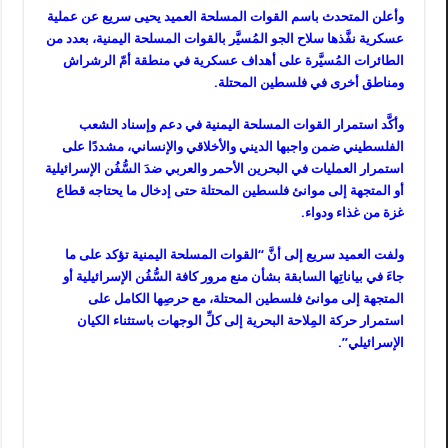
وأعلن المتحدث باسم القوات المسلحة العميد يحيى سريع عن عملية
عسكرية نفَّذها سلاح الجو المُسيَّر بالقوات المسلحة اليمنية، بعدد من
الطائرات المُسيَّرة على أهداف عسكرية في منطقة أمّ الرشراش
ومناطق أخرى في فلسطين المحتلة.
وأكَّد استمرار القوات المسلحة اليمنية في دعم وإسناد الشعب
الفلسطيني ضمن واجبها الديني والأخلاقي والإنساني، مشددًا على
استمرار العمليات في البحرين الأحمر والعربي ضدَ السُّفُن الإسرائيلية
أو المتجهة إلى موانئ فلسطين المحتلة حتى إدخال ما يحتاجه قطاع
غزة من غذاء ودواء.
ولفت العميد سريع إلى أنَّ “القوات المسلحة اليمنية تؤكد على ما
جاءَ في بياناتِها السابقة بشأن منع مرور كافة السُّفُن الإسرائيلية أو
المتجهة إلى موانئ فلسطين المحتلة، مع حرصِها الكامل على
استمرار حركة المِلاحة البحرية إلى كلِّ الوجهات باستثناء الكيان
الإسرائيلي”.