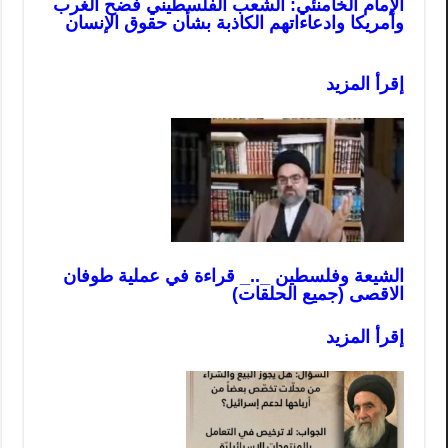
الإمام الخامنئي: الشعب الفلسطيني فضح الغرب
وأمريكا وادعاءاتهم الكاذبة بشأن حقوق الإنسان
إقرأ المزيد
الشيعة وفلسطين _.._ قراءة في عملية طوفان
الاقصى (جميع الحلقات)
إقرأ المزيد