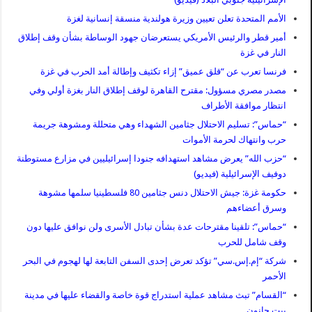
الأمم المتحدة تعلن تعيين وزيرة هولندية منسقة إنسانية لغزة
أمير قطر والرئيس الأمريكي يستعرضان جهود الوساطة بشأن وقف إطلاق
النار في غزة
فرنسا تعرب عن “قلق عميق” إزاء تكثيف وإطالة أمد الحرب في غزة
مصدر مصري مسؤول: مقترح القاهرة لوقف إطلاق النار بغزة أولي وفي
انتظار موافقة الأطراف
“حماس”: تسليم الاحتلال جثامين الشهداء وهي متحللة ومشوهة جريمة
حرب وانتهاك لحرمة الأموات
“حزب الله” يعرض مشاهد استهدافه جنودا إسرائيليين في مزارع مستوطنة
دوفيف الإسرائيلية (فيديو)
حكومة غزة: جيش الاحتلال دنس جثامين 80 فلسطينيا سلمها مشوهة
وسرق أعضاءهم
“حماس”: تلقينا مقترحات عدة بشأن تبادل الأسرى ولن نوافق عليها دون
وقف شامل للحرب
شركة “إم.إس.سي” تؤكد تعرض إحدى السفن التابعة لها لهجوم في البحر
الأحمر
“القسام” تبث مشاهد عملية استدراج قوة خاصة والقضاء عليها في مدينة
بيت حانون