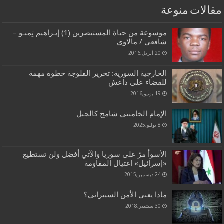
مقالات منوعة
موسوعة من حياة المستبصرين (1) إبـراهيم تِمبـو –
شافعي / مالاوي
20 أبريل,2016
الخارجية السورية: تحرير الفلوجة خطوة مهمة
للقضاء على داعش
19 يونيو,2016
الإمام الخامنئي شامخ کالجبل
8 يوليو,2025
الأسوأ مرّ على سوريا والآتي أفضل ولن تستطيع
«إسرائيل» اغتيال المقاومة
24 ديسمبر,2015
ماذا يعني الأمن السيبراني؟
30 سبتمبر,2018