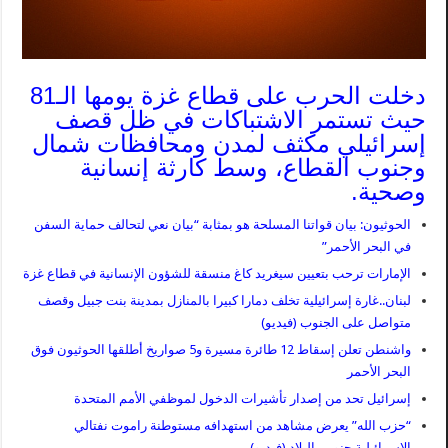
دخلت الحرب على قطاع غزة يومها الـ81
حيث تستمر الاشتباكات في ظل قصف
إسرائيلي مكثف لمدن ومحافظات شمال
وجنوب القطاع، وسط كارثة إنسانية
وصحية.
الحوثيون: بيان قواتنا المسلحة هو بمثابة “بيان نعي لتحالف حماية السفن
في البحر الأحمر”
الإمارات ترحب بتعيين سيغريد كاغ منسقة للشؤون الإنسانية في قطاع غزة
لبنان..غارة إسرائيلية تخلف دمارا كبيرا بالمنازل بمدينة بنت جبيل وقصف
متواصل على الجنوب (فيديو)
واشنطن تعلن إسقاط 12 طائرة مسيرة و5 صواريخ أطلقها الحوثيون فوق
البحر الأحمر
إسرائيل تحد من إصدار تأشيرات الدخول لموظفي الأمم المتحدة
“حزب الله” يعرض مشاهد من استهدافه مستوطنة راموت نفتالي
الإسرائيلية جنوبي البلاد (فيديو)