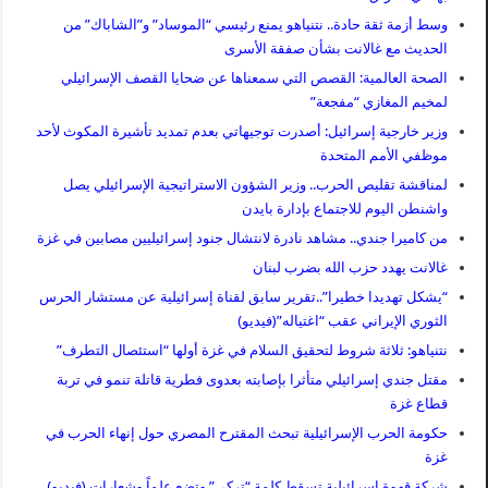
وسط أزمة ثقة حادة.. نتنياهو يمنع رئيسي “الموساد” و”الشاباك” من
الحديث مع غالانت بشأن صفقة الأسرى
الصحة العالمية: القصص التي سمعناها عن ضحايا القصف الإسرائيلي
لمخيم المغازي “مفجعة”
وزير خارجية إسرائيل: أصدرت توجيهاتي بعدم تمديد تأشيرة المكوث لأحد
موظفي الأمم المتحدة
لمناقشة تقليص الحرب.. وزير الشؤون الاستراتيجية الإسرائيلي يصل
واشنطن اليوم للاجتماع بإدارة بايدن
من كاميرا جندي.. مشاهد نادرة لانتشال جنود إسرائيليين مصابين في غزة
غالانت يهدد حزب الله بضرب لبنان
“يشكل تهديدا خطيرا”..تقرير سابق لقناة إسرائيلية عن مستشار الحرس
الثوري الإيراني عقب “اغتياله”(فيديو)
نتنياهو: ثلاثة شروط لتحقيق السلام في غزة أولها “استئصال التطرف”
مقتل جندي إسرائيلي متأثرا بإصابته بعدوى فطرية قاتلة تنمو في تربة
قطاع غزة
حكومة الحرب الإسرائيلية تبحث المقترح المصري حول إنهاء الحرب في
غزة
شركة قهوة إسرائيلية تسقط كلمة “تركي” وتضع علماً وشعارات (فيديو)