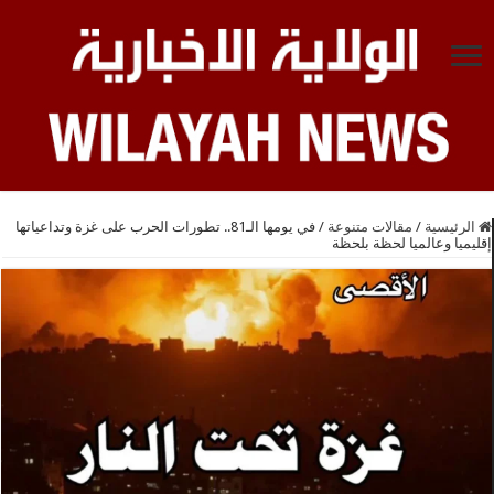
الرئيسية
/
مقالات متنوعة
/
في يومها الـ81.. تطورات الحرب على غزة وتداعياتها
إقليميا وعالميا لحظة بلحظة