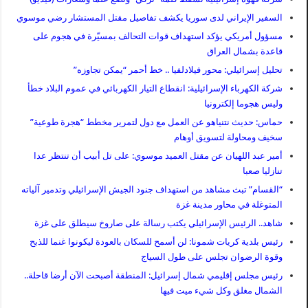
السفير الإيراني لدى سوريا يكشف تفاصيل مقتل المستشار رضي موسوي
مسؤول أمريكي يؤكد استهداف قوات التحالف بمسيّرة في هجوم على
قاعدة بشمال العراق
تحليل إسرائيلي: محور فيلادلفيا .. خط أحمر “يمكن تجاوزه”
شركة الكهرباء الإسرائيلية: انقطاع التيار الكهربائي في عموم البلاد خطأ
وليس هجوما إلكترونيا
حماس: حديث نتنياهو عن العمل مع دول لتمرير مخطط “هجرة طوعية”
سخيف ومحاولة لتسويق أوهام
أمير عبد اللهيان عن مقتل العميد موسوي: على تل أبيب أن تنتظر عدا
تنازليا صعبا
“القسام” تبث مشاهد من استهداف جنود الجيش الإسرائيلي وتدمير آلياته
المتوغلة في محاور مدينة غزة
شاهد.. الرئيس الإسرائيلي يكتب رسالة على صاروخ سيطلق على غزة
رئيس بلدية كريات شمونا: لن أسمح للسكان بالعودة ليكونوا غنما للذبح
وقوة الرضوان تجلس على طول السياج
رئيس مجلس إقليمي شمال إسرائيل: المنطقة أصبحت الآن أرضا قاحلة..
الشمال مغلق وكل شيء ميت فيها