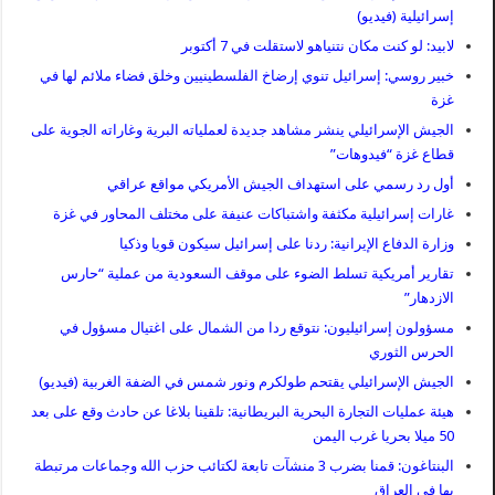
إسرائيلية (فيديو)
لابيد: لو كنت مكان نتنياهو لاستقلت في 7 أكتوبر
خبير روسي: إسرائيل تنوي إرضاخ الفلسطينيين وخلق فضاء ملائم لها في
غزة
الجيش الإسرائيلي ينشر مشاهد جديدة لعملياته البرية وغاراته الجوية على
قطاع غزة “فيدوهات”
أول رد رسمي على استهداف الجيش الأمريكي مواقع عراقي
غارات إسرائيلية مكثفة واشتباكات عنيفة على مختلف المحاور في غزة
وزارة الدفاع الإيرانية: ردنا على إسرائيل سيكون قويا وذكيا
تقارير أمريكية تسلط الضوء على موقف السعودية من عملية “حارس
الازدهار”
مسؤولون إسرائيليون: نتوقع ردا من الشمال على اغتيال مسؤول في
الحرس الثوري
الجيش الإسرائيلي يقتحم طولكرم ونور شمس في الضفة الغربية (فيديو)
هيئة عمليات التجارة البحرية البريطانية: تلقينا بلاغا عن حادث وقع على بعد
50 ميلا بحريا غرب اليمن
البنتاغون: قمنا بضرب 3 منشآت تابعة لكتائب حزب الله وجماعات مرتبطة
بها في العراق