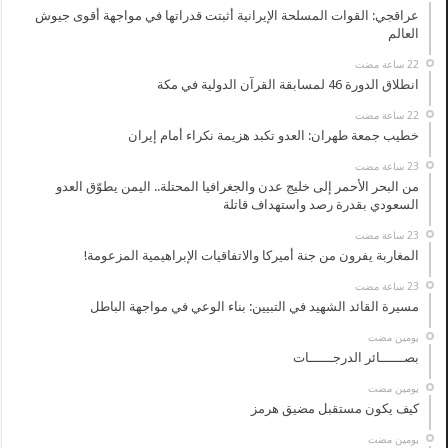
عراقجي: القوات المسلحة الإيرانية أثبتت قدراتها في مواجهة أقوى جيوش
العالم
انطلاق الدورة 46 لمسابقة القرآن الدولية في مكة
خطيب جمعة طهران: العدو تكبد هزيمة نكراء أمام إيران
من البحر الأحمر إلى خليج عدن والجغرافيا المحتلة.. اليمن يطوّق العدو
السعودي بقدرة رصد واستهداف قاتلة
المغاربة يفرون من جنة أميركا والاتفاقيات الإبراهيمية المزعومة!
مسيرة القائد الشهيد في التبيين: بناء الوعي في مواجهة الباطل
‏يومين مضت
بصــــــائر الدرجــــــات
‏يومين مضت
كيف يكون مستقبل مضيق هرمز
‏يومين مضت