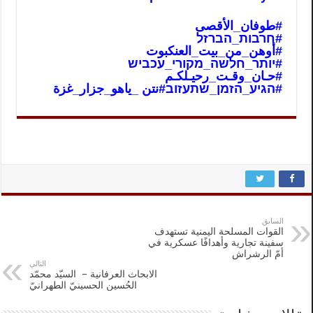
#طوفان_الأقص
ى
#חרבות_הברזל
#أوهن_من_بيت_العنكبوت
#יותר_חלשה_מקורי_עכביש
#حـان_وقـت_رحيـلكـم
#הגיע_הזמן_שתעזוב
#نتن _ياهو_جزار_غزة
السابق
القوات المسلحة اليمنية تستهدف
سفينة تجارية وأهدافًا عسكرية في
أمّ الرشراش
التالي
الابحاث العرفانية – السيّد محمّد
الحُسين‌ الحسينيّ الطهرانيّ