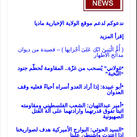
ندعوكم لدعم موقع الولاية الإخبارية ماديا
إقرأ المزيد
( أُمُّ الْبَنِينَ ابْكِ عَلىٰ أَحْزانِها ) – قصيدة من ديوان
مدائح الأطهار
*
غولاني” يُسحب من غزّة.. المقاومة تُحطّم جنود
“النُخبة”
*
أبو عبيدة: إذا أراد العدو أسراه أحياءً فعليه وقف
العدوان
*
أمير عبداللهيان: الشعب الفلسطيني ومقاومته
اثبتا تفوق قدرتهما وارادتهما على آلة القتل
الصهيونية
*
السيد الحوثي: البوارج الأميركية هدف لصواريخنا
إذا اعتدت واشنطن علينا