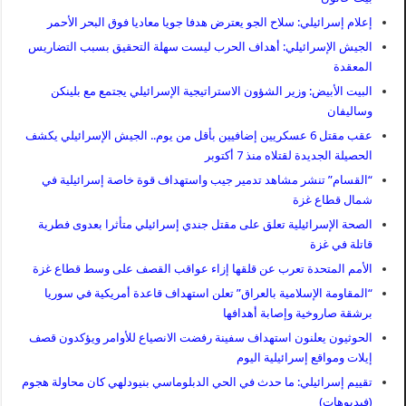
إعلام إسرائيلي: سلاح الجو يعترض هدفا جويا معاديا فوق البحر الأحمر
الجيش الإسرائيلي: أهداف الحرب ليست سهلة التحقيق بسبب التضاريس
المعقدة
البيت الأبيض: وزير الشؤون الاستراتيجية الإسرائيلي يجتمع مع بلينكن
وساليفان
عقب مقتل 6 عسكريين إضافيين بأقل من يوم.. الجيش الإسرائيلي يكشف
الحصيلة الجديدة لقتلاه منذ 7 أكتوبر
“القسام” تنشر مشاهد تدمير جيب واستهداف قوة خاصة إسرائيلية في
شمال قطاع غزة
الصحة الإسرائيلية تعلق على مقتل جندي إسرائيلي متأثرا بعدوى فطرية
قاتلة في غزة
الأمم المتحدة تعرب عن قلقها إزاء عواقب القصف على وسط قطاع غزة
“المقاومة الإسلامية بالعراق” تعلن استهداف قاعدة أمريكية في سوريا
برشقة صاروخية وإصابة أهدافها
الحوثيون يعلنون استهداف سفينة رفضت الانصياع للأوامر ويؤكدون قصف
إيلات ومواقع إسرائيلية اليوم
تقييم إسرائيلي: ما حدث في الحي الدبلوماسي بنيودلهي كان محاولة هجوم
(فيديوهات)