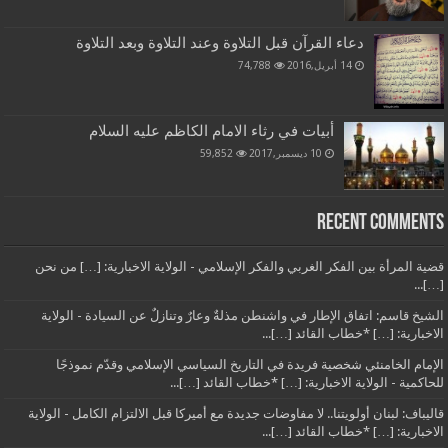
دعاء القرآن قبل التلاوة وعند التلاوة وبعد التلاوة
14 أبريل,2016
74,788
أبيات في رثاء الامام الكاظم عليه السلام
10 ديسمبر,2017
59,852
Recent Comments
قضية المرأة بين الفكر الغربي والفكر الإسلامي - الولاية الاخبارية: […] من نحن
[…]...
الشيخ قاسم: اتفاق الإطار في واشنطن مذلةٌ وعارٌ وتنازلٌ عن السيادة - الولاية
الاخبارية: […] *خطاب القائد […]...
الإمام الخامنئي شخصية فريدة في التاريخ السياسي الإسلامي وقدّم نموذجًا
للحاكمية - الولاية الاخبارية: […] *خطاب القائد […]...
قاليباف: لبنان أولويتنا.. لا مفاوضات جديدة مع أميركا قبل الالتزام الكامل - الولاية
الاخبارية: […] *خطاب القائد […]...