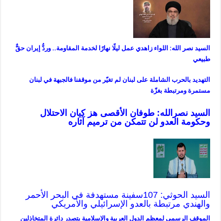
السيد نصر الله: اللواء زاهدي عمل ليلًا نهارًا لخدمة المقاومة.. وردُّ إيران حقٌّ
طبيعي
التهديد بالحرب الشاملة على لبنان لم تغيّر من موقفنا فالجبهة في لبنان
مستمرة ومرتبطة بغزّة
السيد نصرالله: طوفان الأقصى هز كيان الاحتلال
وحكومة العدو لن تتمكن من ترميم آثاره
السيد الحوثي: 107سفينة مستهدفة في البحر الأحمر
والهندي مرتبطة بالعدو الإسرائيلي والأمريكي
الموقف الرسمي لمعظم الدول العربية والإسلامية يتصدر دائرة المتخاذلين