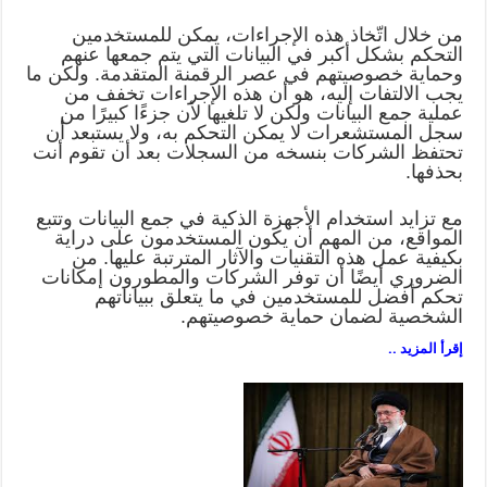
من خلال اتّخاذ هذه الإجراءات، يمكن للمستخدمين
التحكم بشكل أكبر في البيانات التي يتم جمعها عنهم
وحماية خصوصيتهم في عصر الرقمنة المتقدمة. ولكن ما
يجب الالتفات إليه، هو أن هذه الإجراءات تخفف من
عملية جمع البيانات ولكن لا تلغيها لأن جزءًا كبيرًا من
سجل المستشعرات لا يمكن التحكم به، ولا يستبعد أن
تحتفظ الشركات بنسخه من السجلات بعد أن تقوم أنت
بحذفها.
مع تزايد استخدام الأجهزة الذكية في جمع البيانات وتتبع
المواقع، من المهم أن يكون المستخدمون على دراية
بكيفية عمل هذه التقنيات والآثار المترتبة عليها. من
الضروري أيضًا أن توفر الشركات والمطورون إمكانات
تحكم أفضل للمستخدمين في ما يتعلق ببياناتهم
الشخصية لضمان حماية خصوصيتهم.
إقرأ المزيد ..