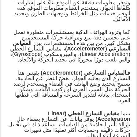
وتوفر معلومات دقيقة عن الموقع بناءً على إشارات
يتلقاها الجهاز. يستخدم النظام معلومات الموقع هذه
لتوفير خدمات مثل الخرائط وتوجيهات الطرق وتحديد
الأماكن.
كما وتزود الهواتف الذكية بمستشعرات متطورة تعمل
على تحسين دقة تتبع ومراقبة حركة المستخدمين
بشكل كبير. من بين هذه المستشعرات، يبرز
المقياس
التسارعي (Accelerometer)
، مقياس التسارع الخطي
(Linear Acceleration)، والجيروسكوب (Gyroscope)،
والتي تلعب دورًا محوريًا في تحديد الحركة والاتّجاه.
فـ
المقياس التسارعي (Accelerometer)
يقيس هذا
التسارع الذي يعانيه الجهاز، بغضّ النظر عن الجاذبية.
يسمح بتحديد وضع الهاتف في الفضاء ويستخدم لرصد
الحركة مثل السير، الجري أو ركوب الآليات. ويمكن
استخدام بياناته لتقدير السرعة والمسافة التي قطعها
الفرد.
بينما
مقياس التسارع الخطي (Linear
Acceleration)
يوفر بيانات عن التسارع بصفاء عالٍ
بإزالة تأثير الجاذبية من القياسات. يساعد ذلك في تحليل
حركات دقيقة وحسابات أكثر تعقيدًا مثل تغييرات
السرعة أثناء التنقل.