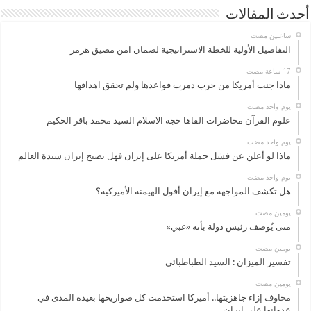
أحدث المقالات
‏ساعتين مضت
التفاصيل الأولية للخطة الاستراتيجية لضمان امن مضيق هرمز
ماذا جنت أمريكا من حرب دمرت قواعدها ولم تحقق اهدافها
‏يوم واحد مضت
علوم القرآن محاضرات القاها حجة الاسلام السيد محمد باقر الحكيم
‏يوم واحد مضت
ماذا لو أعلن عن فشل حملة أمريكا على إيران فهل تصبح إيران سيدة العالم
‏يوم واحد مضت
هل تكشف المواجهة مع إيران أفول الهيمنة الأميركية؟
‏يومين مضت
متى يُوصف رئيس دولة بأنه «غبي»
‏يومين مضت
تفسير الميزان : السيد الطباطبائي
‏يومين مضت
مخاوف إزاء جاهزيتها.. أميركا استخدمت كل صواريخها بعيدة المدى في
عدوانها على إيران