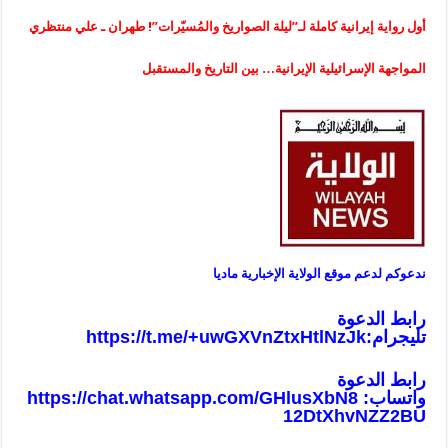
أول رواية إيرانية كاملة لـ”ليلة الصواريخ والمُسيّرات”! طهران ـ علي منتظري
المواجهة الإسرائيلية الإيرانية… بين التاريخ والمستقبل
ندعوكم لدعم موقع الولاية الإخبارية ماديا
رابط الدعوة
تليجرام:
https://t.me/+uwGXVnZtxHtlNzJk
رابط الدعوة
واتساب:
https://chat.whatsapp.com/GHlusXbN8
12DtXhvNZZ2BU