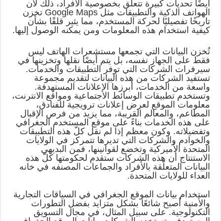
أيضًا تحديات كبيرة تتعلق بخصوصية الأفراد، ذلك لأن
الهواتف الذكية والتطبيقات مثل Google Maps تخزن
تاريخًا تفصيليًا لحركة المستخدم، مما يثير قلقًا بشأن
كيفية استخدام هذه المعلومات ومن يمكنه الوصول إليها.
تُخزن البيانات التي تجمعها مستشعرات الهاتف ليس
فقط على الجهاز نفسه، بل يتم أيضًا نقلها وتخزينها في
سيرفرات الشركات التي توفر التطبيقات والخدمات.
تستفيد الشركات من هذه البيانات لتقديم مجموعة
واسعة من الخدمات، أبرزها الإعلانات المستهدفة.
وتستخدم تطبيقات الوسائط الاجتماعية ومواقع الانترنت،
معلومات الموقع لعرض إعلانات ترويجية للفنادق،
المطاعم، والمعالم القريبة، مما يزيد من فرص الإقبال
على هذه الخدمات بناءً على موقع المستخدم الجغرافي
وتفضيلاته. وكون معظم إذا لم نقل كلّ هذه التطبيقات
والخوادم والشركات التي تديرها تتمركز في الولايات
المتحدة الأميركية وتخضع لقوانينها، فمن البديهي
الاستنتاج أن هذه الشركات ستقدم لحكومتها كلّ هذه
البيانات المتعلّقة بالأفراد والجماعات المصنفه في خانه
العداء للولايات المتحدة.
استخدام بيانات الموقع الجغرافي في السياقات التجارية
والأمنية أصبح شائعًا بشكل متزايد بفضل التطورات
التكنولوجية. على سبيل المثال، في مجال التسويق