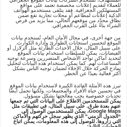
المستهدف، تستخدم الشركات بيانات الموقع الجغرافي
للعملاء لتقديم إعلانات مخصصة تعتمد على مواقع
المستهلكين الجغرافية. فقد يتلقى مستخدمو الهواتف
الذكية إعلانات لمطاعم أو محلات تجارية تقع ضمن
نطاق محدّد من موقعهم الحالي، مما يزيد من فرص
الشراء بناءً على القرب الجغرافي.
من جهة أخرى، في مجال الأمان العام، تُستخدم بيانات
الموقع لتحسين استجابات الطوارئ وإدارة الكوارث.
على سبيل المثال، خلال الأحداث الطارئة مثل الزلازل أو
الفيضانات، يمكن للسلطات استخدام بيانات الموقع
لتحديد أماكن تواجد الأشخاص المتضررين وسرعة توجيه
المساعدات لهم. كما يمكن استخدام هذه البيانات لتحليل
نماذج الحركة خلال الإخلاء لضمان توجيه الناس بشكل
أكثر فعالية بعيدًا عن الخطر.
تبرز هذه الأمثلة الفائدة الكبيرة لاستخدام بيانات الموقع
في تحسين حياة الأفراد والمجتمعات، ولكنها تحمل أيضًا
تحديات خصوصية يجب معالجتها بشكل مسؤول.
يمكن للمستخدمين الاطلاع على البيانات التي تم جمعها
عنهم بعدة طرق. على سبيل المثال، في تطبيقات مثل
Google Maps، يمكن للمستخدمين الوصول إلى
“الجدول الزمني” الذي يظهر سجل حركتهم والأماكن
التي زاروها. للوصول إلى هذه المعلومات، يمكن اتباع
الخطوات التالية: