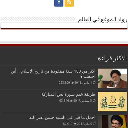
رواد الموقع في العالم
الاكثر قراءة
اكثر من 183 سنة مفقودة من تاريخ الإسلام .. أين
اختفت ؟
1 مارس,2018
223,809
طريقة ختم سورة يس المباركة
5 سبتمبر,2017
93,846
أجمل ما قيل في السيد حسن نصر الله
5 مايو,2017
87,019