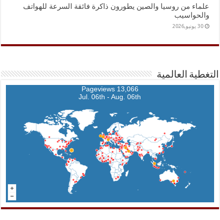
علماء من روسيا والصين يطورون ذاكرة فائقة السرعة للهواتف
والحواسيب
30 يونيو,2026
التغطية العالمية
13,066 Pageviews
Jul. 06th - Aug. 06th