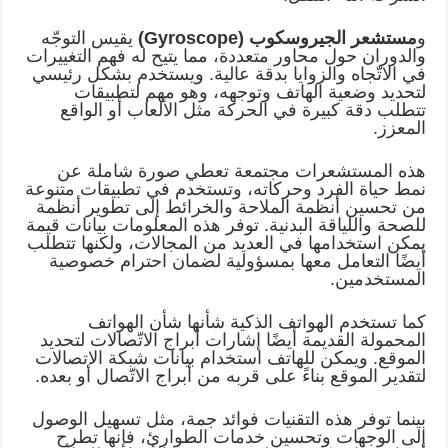
و
مستشعر الجيروسكوب (Gyroscope)
يقيس التوجّه
والدوران حول محاور متعددة، مما يتيح له فهم التغييرات
في الاتّجاه والزوايا بدقة عالية. ويستخدم بشكل رئيسي
لتحديد وضعية الهاتف وتوجهه، وهو مهم لتطبيقات
تتطلب دقة كبيرة في الحركة مثل الألعاب أو الواقع
المعزز.
هذه المستشعرات مجتمعة تعطي صورة شاملة عن
نمط حياة الفرد وحركاته، وتستخدم في تطبيقات متنوعة
من تحسين أنظمة الملاحة والخرائط إلى تطوير أنظمة
للصحة واللياقة البدنية. توفر هذه المعلومات بيانات قيمة
يمكن استخدامها في العديد من المجالات، ولكنها تتطلب
أيضًا التعامل معها بمسؤولية لضمان احترام خصوصية
المستخدمين.
كما تستخدم الهواتف الذكية شأنها شأن الهواتف
المحمولة القديمة أيضًا إشارات أبراج الاتّصالات لتحديد
الموقع. ويمكن للهاتف استخدام بيانات شبكة الاتصالات
لتقدير الموقع بناءً على قربه من أبراج الاتّصال أو بعده.
بينما توفر هذه التقنيات فوائد جمة، مثل تسهيل الوصول
إلى الوجهات وتحسين خدمات الطوارئ، فإنها تطرح