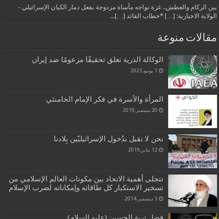
بين الركام والعطش.. غزة تواجه مأساة مزدوجة بفعل دمار الكيان الإسرائيلي -
الولاية الاخبارية: […] *خطاب القائد […]...
مقالات منوعة
الوكالة الذرية تغلق تحقيقًا مزعومًا ضد إيران
1 يونيو,2023
المرأة والأسرة في فكر الإمام الخامنئي
20 سبتمبر,2019
نحن لا نقبل بدُخول الإسرائيليّين بِلادنا
12 يناير,2019
تتجلى أهمية الاتحاد بين مكونات العالم الإسلامي من
تسخير الاستكبار كل طاقاته وإمكاناته لضرب الإسلام
3 ديسمبر,2014
فضل تربة الحسين (عليه السلام)