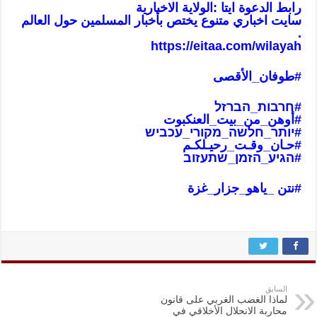
رابط الدعوة ايتا :الولاية الاخبارية
سايت اخباري متنوع يختص بأخبار المسلمين حول العالم
.
https://eitaa.com/wilayah
#طوفان_الأ
قصى
#חרבות_הברזל
#أوهن_من_بيت_العنكبوت
#יותר_חלשה_מקורי_עכביש
#حـان_وقـت_رحيـلكـم
#הגיע_הזמן_שתעזוב
#نتن _ياهو_جزار_غز
ة
السابق
لماذا الغضب الغربي على قانون
محاربة الانحلال الأخلاقي في