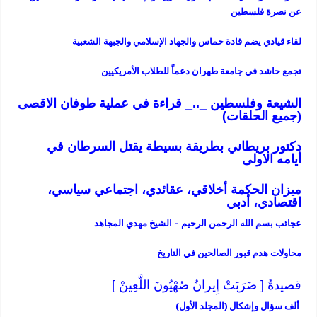
عن نصرة فلسطين
لقاء قيادي يضم قادة حماس والجهاد الإسلامي والجبهة الشعبية
تجمع حاشد في جامعة طهران دعماً للطلاب الأمريكيين
الشيعة وفلسطين _.._ قراءة في عملية طوفان الاقصى
(جميع الحلقات)
دكتور بريطاني بطريقة بسيطة يقتل السرطان في
أيامه
الاولى
ميزان
الحكمة أخلاقي، عقائدي، اجتماعي سياسي،
اقتصادي، أدبي
عجائب بسم الله الرحمن الرحيم – الشيخ مهدي المجاهد
محاولات هدم قبور الصالحين في التاريخ
قصيدةُ [ ضَرَبَتْ إِيرانُ صُهْيُونَ اللَّعِينْ ]
ألف سؤال وإشكال (المجلد الأول)