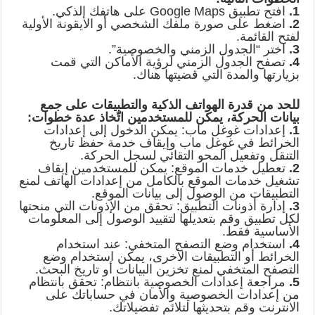
1.
افتح تطبيق Google Maps على هاتفك الذكي.
2.
اضغط على صورة ملفك الشخصي أو الأيقونة الأولية
لفتح القائمة.
3.
اختر “الجدول الزمني والخصوصية”.
4.
تصفح الجدول الزمني لرؤية الأماكن التي قمت
بزيارتها والمدة التي قضيتها هناك.
للحد من قدرة الهواتف الذكية والتطبيقات على جمع
بيانات الحركة، يمكن للمستخدمين اتّخاذ عدة خطوات:
1.
إعدادات غوغل ماب: يمكن الدخول إلى إعدادات
الخرائط في غوغل ماب وإيقاف خدمة حفظ تاريخ
التنقل وتفعيل المحو التقائي لسجل الحركة.
2.
تعطيل خدمات الموقع: يمكن للمستخدمين إيقاف
تشغيل خدمات الموقع بالكامل من إعدادات الهاتف لمنع
التطبيقات من الوصول إلى بيانات الموقع.
3.
إدارة أذونات التطبيق: تحقق من الإذونات التي منحتها
لكل تطبيق وقم بتعديلها لتقييد الوصول إلى المعلومات
الأساسية فقط.
4.
استخدام وضع التصفح المتخفي: عند استخدام
الخرائط أو التطبيقات الأخرى، يمكن استخدام وضع
التصفح المتخفي لمنع تخزين البيانات أو تاريخ البحث.
5.
مراجعة إعدادات الخصوصية بانتظام: تحقق بانتظام
من إعدادات الخصوصية والأمان في حساباتك على
الانترنت وقم بتحديثها لتلائم تفضيلاتك.