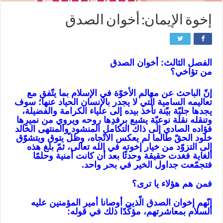
إخوة الإيمان: أخوان الصدق
الفصل الثالث: أخوان الصدق
من تؤاخي؟
إنّ الباحث عن معالم الأخوّة في الإسلام بما يتّفق مع
تعاليمه السامية الّتي لا يجدر بالإنسان الحياد عنها؛ سوف
يجدها جليّة بيّنة تأخذ بيده إلى علياء الكرامة والفضيلة،
وتنقله نقلة نوعيّة يشبع برفدِها روحه ويروي من نميرِها
فؤاده الصادي إلى ذاك التكامل المنشود والمنتهى الخالد
خلود الحقّ طالما لم يعكس الاتّجاه، وظلّ يتوق ويتشوّق
إلى التزوّد من خيار إخوته في الله تعالى، ثمّ بلغ هذه
الغاية فغدت حقيقة وحدثًا بعد أن كانت أمنية وحلمًا
فتجمّعت جداول الخير في بحر واحد.
فمن هم هؤلاء يا ترى؟
إنّهم إخوان الصدق الّذين أوصانا أمير المؤمنين عليه
السلام بمعاشرتهم، مؤكّدًا ذلك في قوله: