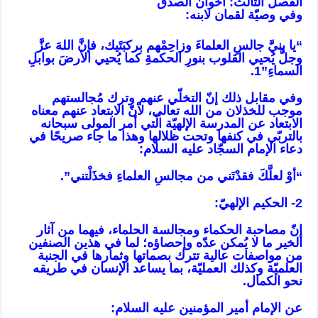
الفصل الثالث: أخوان الصدق
وفي وصيّة لقمان لابنه:
“يا بنيَّ جالسِ العلماءَ وزاحِمْهم بركبَتَيك، فإنَّ اللهَ عزَّ
وجلَّ يُحيي القلوب بنورِ الحكمةِ كما يُحيي الأرضَ بوابلِ
السماءِ”1.
وفي مقابل ذلك إنّ التخلّي عنهم وترك مُجالستهم
موجب للخذلان من الله تعالى، لأنّ الابتعاد عنهم معناه
الابتعاد عن المدرسة الإلهيّة الّتي أمر المولى سبحانه
بالتربّي في كنفها وتحت ظلالها وهذا ما جاء صريحًا في
دعاء الإمام السجّاد عليه السلام:
“أوْ لعلَّكَ فقدْتَني من مجالسِ العلماءِ فخذَلْتني”.
2- الحكيم الإلهيّ:
إنّ مصاحبة الحكماء ومجالسة الحلماء، فيهما من آثار
الخير ما لا يُمكن عدّه وإحصاؤه؛ لما في هذين الصنفين
من مواصفات عالية تترك بصماتها وثمارها في الجنبة
العلميّة وكذلك العمليّة، بما يساعد الإنسان في طريقه
نحو الكمال.
عن الإمام أمير المؤمنين عليه السلام: