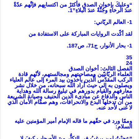
“وعليكَ بإخوانِ الصدقِ فأكثرْ من اكتسابِهم فإنَّهم عدّةٌ
عندَ الرخاءِ وجُنّةٌ عندَ البلاءِ”1.
1- العالم الربّاني:
لقد أكّدت الروايات المباركة على الاستفادة من
1- بحار الأنوار، ج71، ص187.
35
24
الفصل الثالث: أخوان الصدق
العلماء الربّانيّين ومصاحبتهم ومجالستهم، لأنّهم قادة
الركب المقدّس الّذين يأخذون بيد المرء إلى عالم العلياء
ويصلون به إلى حيث أراد الله سبحانه، من خلال نشر
معارفهم والقيام بدورهم في تبليغ رسالة الله وهداية
الناس والدفاع عن مبادىء الدين الحنيف وصيانة الشريعة
من أن تدخلها البدع والانحرافات، وهم صمّام الأمان الّذي
لا غنى لأحد عنه.
وممّا ورد في حقّهم ما قاله الإمام أمير المؤمنين عليه
السلام:
“عجِبْتُ لمن يرغبُ في التكثُّرِ منَ الأصحابِ كيفَ لا