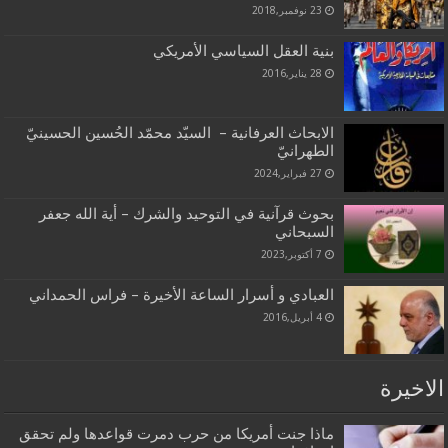
23 نوفمبر,2018
بنية العقل السياسي الأمريكي
28 يناير,2016
الابحاث العرفانية – السيّد محمّد الحُسين‌ الحسينيّ
الطهرانيّ
27 فبراير,2024
بحوث قرآنية في التوحيد والشرك – أية الله جعفر
السبحاني
7 أكتوبر,2023
العبادي و أسرار الساعة الأخيرة – فراس الحمداني
4 أبريل,2016
الاخيرة
ماذا جنت أمريكا من حرب دمرت قواعدها ولم تحقق