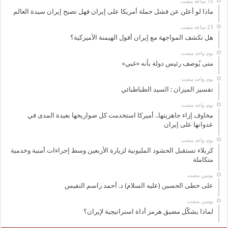
ماذا لو أعلن عن فشل حملة أمريكا على إيران فهل تصبح إيران سيدة العالم
هل تكشف المواجهة مع إيران أفول الهيمنة الأميركية؟
‏يوم واحد مضت
متى يُوصف رئيس دولة بأنه «غبي»
‏يوم واحد مضت
تفسير الميزان : السيد الطباطبائي
‏يوم واحد مضت
مخاوف إزاء جاهزيتها.. أميركا استخدمت كل صواريخها بعيدة المدى في
عدوانها على إيران
‏يوم واحد مضت
كربلاء تستقبل الحشود المليونية لزيارة الأربعين وسط إجراءات أمنية وخدمية
متكاملة
‏يومين مضت
على خطى الحسين (عليه السلام) د. أحمد راسم النفيس
‏يومين مضت
لماذا يشكّل مضيق هرمز أداة استراتيجية لإيران؟