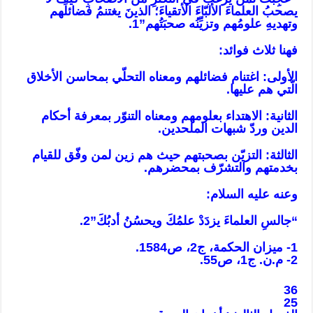
يصحبُ العلماءَ الألبّاءَ الأتقياءَ؛ الذينَ يغتنمُ فضائلَهم
وتهديهِ علومُهم وتزيِّنُه صحبَتُهم”1.
فهنا ثلاث فوائد:
الأولى: اغتنام فضائلهم ومعناه التحلّي بمحاسن الأخلاق
الّتي هم عليها.
الثانية: الاهتداء بعلومهم ومعناه التنوّر بمعرفة أحكام
الدين وردّ شبهات الملحدين.
الثالثة: التزيّن بصحبتهم حيث هم زين لمن وفّق للقيام
بخدمتهم والتشرّف بمحضرهم.
وعنه عليه السلام:
“جالسِ العلماءَ يزدَدْ علمُكَ ويحسُنُ أدبُكَ”2.
1- ميزان الحكمة، ج2، ص1584.
2- م.ن. ج1، ص55.
36
25