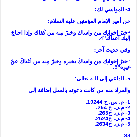
4- المواسي لك:
عن أمير الإمام المؤمنين عليه السلام:
“خيرُ إخوانِك من واساكَ وخيرٌ مِنه من كَفاك وإذا احتاجَ
إليك أعفاكَ”4.
وفي حديث آخر:
“خيرُ إخوانِك من واساكَ بخيرِه وخيرٌ مِنه من أغناكَ عنْ
غيرِه”5.
5- الداعي إلى الله تعالى:
والمراد منه من كانت دعوته بالعمل إضافة إلى
1- م. س. ح 10244.
2- م.ن. ح 264.
3- م.ن. ح265.
4- م.ن. ح2624.
5- م.ن. ح2634.
38