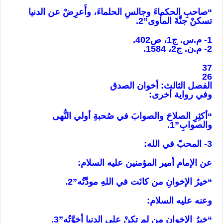
“صاحبِ الحكماءَ وجالسِ الحلماءَ، وأَعرِضْ عن الدنيا
تسكنْ جنَّةَ المأوى”2.
1- م.س. ج1، ص402.
2- م.ن. ج2، 1584.
37
26
الفصل الثالث: أخوان الصدق
وفي رواية أخرى:
“أكثِرِ الصلاحَ والصوابَ في صُحبةِ أولي النُّهى
والصوابِ”1.
3- المحبّ في الله:
عن الإمام أمير المؤمنين عليه السلام:
“خيرُ الإخوانِ من كانَت في اللهِ مودَّتُه”2.
وعنه عليه السلام:
“خيرُ الإخوانِ من لم تكنْ على الدنيا أخوَّتُه”3.