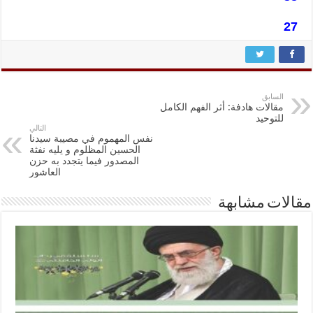
27
السابق
مقالات هادفة: أثر الفهم الكامل
للتوحيد
التالي
نفس المهموم في مصيبة سيدنا
الحسين المظلوم و يليه نفثة
المصدور فيما يتجدد به حزن
العاشور
مقالات مشابهة