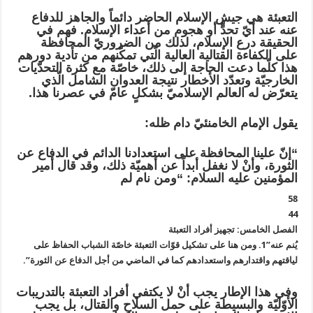
التعبئة هي جيش الإسلام الحاضر دائماً والجاهز للدفاع
عنه عند أيّ تحدٍّ أو هجوم من أعداء الإسلام. فهم في
الحقيقة درع الإسلام، لذلك من الضروريّ المحافظة
على الكفاءة القتالية العالية الّتي تمكّنهم من تأدية دورهم
هذا كلّما دعت الحاجة إلى ذلك، خاصّة مع كثرة التحدّيات
الخارجيّة وتعدّد الأخطار نتيجة العدوان الشامل الّذي
يتعرّض له العالم الإسلاميّ بشكلٍ عامّ في عصرنا هذا.
يقول الإمام الخامنئيّ دام ظله:
“إنّ علينا المحافظة على استعدادنا الدائم في الدفاع عن
الثورة، وأنْ لا نغفل أبداً عن أهميّة ذلك، وقد قال أمير
المؤمنين عليه السلام: “ومن نام لم
58
44
الفصل الخامس: تجهيز أفراد التعبئة
يُنم عنه”1. ومن هنا على تشكيل قوّات التعبئة خاصّة الشباب الحفاظ على
لياقتهم واقتدارهم واستعدادهم كما في الماضي من أجل الدفاع عن الثورة”.
وفي هذا الإطار يجب أنْ لا يكتفي أفراد التعبئة بالتدريبات
الأوّليّة والبسيطة على حمل السلاح والقتال، بل يجب