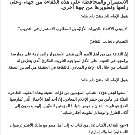
الاستمرار والمحافظة على هذه الكفاءة من جهة، وعلى
رفعها وتطويرها من جهة أخرى.
يقول الإمام الخامنئيّ دام ظله:
“لا ينبغي الاكتفاء بالدورات الأوّليّة بل المطلوب الاستمرار في التدريب”.
الاهتمام بالجانب الثقافيّ‏
إنّ الثقافة هي من أهمّ الأمور الّتي ينبغي الاستمرار والمداومة على ممارسة
برامجها في التعبئة، على الأقل لمواجهة التلويث الفكريّ الّذي يتعرّض له
الشباب من خلال آلة الإعلام المعادي، فالثقافة في الحقيقة هي أساس التعبئة.
يقول الإمام الخامنئيّ دام ظله:
“اسعوا لجعل هؤلاء الشباب المؤمنين من قوّات التعبئة وهذه القلوب الطاهرة
النقيّة في مأمن من خطر الإعلام المعادي. إنّ أحد أهمّ الأعمال الّتي يُمارسها
العدوّ هو تلويث أذهان ونفوس شبابنا المؤمنين الطيّبين.إنّهم يعمدون إلى
آلاف الطرق والوسائل لتلويث أفكار شبابنا”.
1-نهج البلاغة, الكتاب 62, من كتاب له إلى أهل مصر مع مالك الأشتر (رضوان
الله عليه) لما ولاه إمارتها.