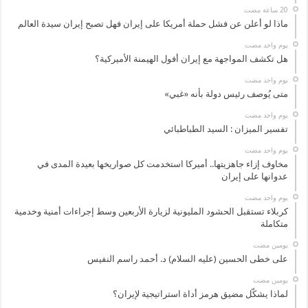
ماذا لو أعلن عن فشل حملة أمريكا على إيران فهل تصبح إيران سيدة العالم
‏يوم واحد مضت
هل تكشف المواجهة مع إيران أفول الهيمنة الأميركية؟
‏يوم واحد مضت
متى يُوصف رئيس دولة بأنه «غبي»
‏يوم واحد مضت
تفسير الميزان : السيد الطباطبائي
‏يوم واحد مضت
مخاوف إزاء جاهزيتها.. أميركا استخدمت كل صواريخها بعيدة المدى في
عدوانها على إيران
‏يوم واحد مضت
كربلاء تستقبل الحشود المليونية لزيارة الأربعين وسط إجراءات أمنية وخدمية
متكاملة
‏يومين مضت
على خطى الحسين (عليه السلام) د. أحمد راسم النفيس
‏يومين مضت
لماذا يشكّل مضيق هرمز أداة استراتيجية لإيران؟