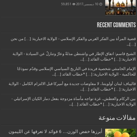
10 ديسمبر,2017
59,851
Recent Comments
قضية المرأة بين الفكر الغربي والفكر الإسلامي - الولاية الاخبارية: […] من نحن
[…]...
الشيخ قاسم: اتفاق الإطار في واشنطن مذلةٌ وعارٌ وتنازلٌ عن السيادة - الولاية
الاخبارية: […] *خطاب القائد […]...
الإمام الخامنئي شخصية فريدة في التاريخ السياسي الإسلامي وقدّم نموذجًا
للحاكمية - الولاية الاخبارية: […] *خطاب القائد […]...
قاليباف: لبنان أولويتنا.. لا مفاوضات جديدة مع أميركا قبل الالتزام الكامل - الولاية
الاخبارية: […] *خطاب القائد […]...
بين الركام والعطش.. غزة تواجه مأساة مزدوجة بفعل دمار الكيان الإسرائيلي -
الولاية الاخبارية: […] *خطاب القائد […]...
مقالات منوعة
أبرزها خفض الوزن… 6 فوائد لا تعرفها عن الليمون