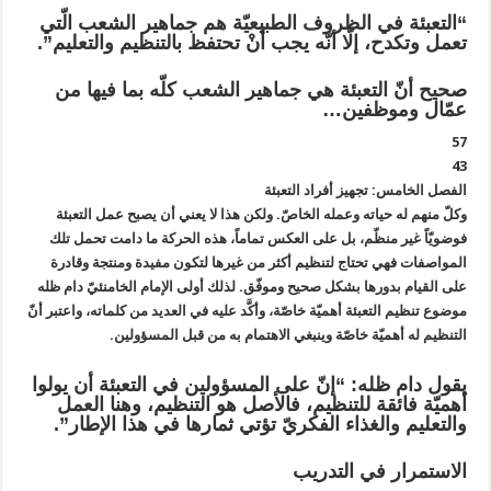
“التعبئة في الظروف الطبيعيّة هم جماهير الشعب الّتي
تعمل وتكدح، إلّا أنّه يجب أنْ تحتفظ بالتنظيم والتعليم”.
صحيح أنّ التعبئة هي جماهير الشعب كلّه بما فيها من
عمّال وموظفين…
57
43
الفصل الخامس: تجهيز أفراد التعبئة
وكلّ منهم له حياته وعمله الخاصّ. ولكن هذا لا يعني أن يصبح عمل التعبئة
فوضويّاً غير منظّم، بل على العكس تماماً، هذه الحركة ما دامت تحمل تلك
المواصفات فهي تحتاج لتنظيم أكثر من غيرها لتكون مفيدة ومنتجة وقادرة
على القيام بدورها بشكل صحيح وموفّق. لذلك أولى الإمام الخامنئيّ دام ظله
موضوع تنظيم التعبئة أهميّة خاصّة، وأكَّد عليه في العديد من كلماته، واعتبر أنّ
التنظيم له أهميّة خاصّة وينبغي الاهتمام به من قبل المسؤولين.
يقول دام ظله: “إنّ على المسؤولين في التعبئة أن يولوا
أهميّة فائقة للتنظيم، فالأصل هو التنظيم، وهنا العمل
والتعليم والغذاء الفكريّ تؤتي ثمارها في هذا الإطار”.
الاستمرار في التدريب‏