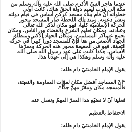
عندما هاجر النبيّ الأكرم صلى الله عليه وآله وسلم من
مكّة إلى يثرب ليقيم دولة الحقّ هناك، كانت أولى
خطواته أنْ قام ببناء مسجد كركن أساس في قيام دولته
ونشر دعوته. ومنذ تلك اللحظة صار المسجد محور
الحركة الإسلاميّة كلّها، فهو مكان لذكر الله تعالى
وعبادته، ومكان تعليم الشرع والقضاء بين الناس، ومكان
تجمع عساكر المسلمين، ومكان الجهاد الأكبر ومنطلق
الجهاد الأصغر.من هنا فإنّ للمسجد دوراً كبيراً في حركة
التعبئة، فهو في الحقيقة محور هذه الحركة ومقرّها
الأساس، هكذا كانت على عهد رسول الله صلى الله
عليه وآله وسلم وهكذا هي إلى عهدنا هذا.
يقول الإمام الخامنئيّ دام ظله:
“إنّ المساجد أفضل مكان لقوّات المقاومة والتعبئة،
فالمسجد مكان ومقرّ مهمّ جدّاً”.
فعلينا أنْ لا نضيّع هذا المقرّ المهمّ ونغفل عنه.
الاحتفاظ بالتنظيم‏
يقول الإمام الخامنئيّ دام ظله: