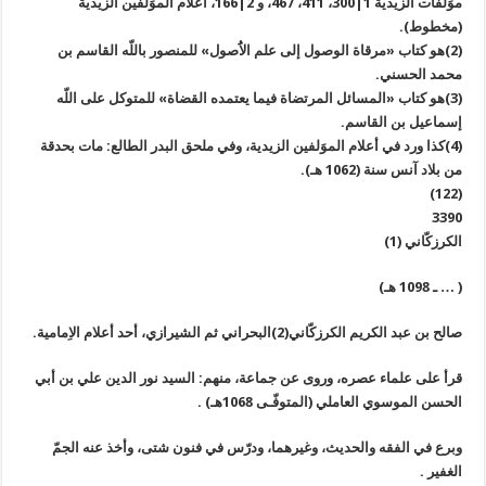
موَلفات الزيدية 1|300، 411، 467، و 2|166، أعلام الموَلفين الزيدية
(مخطوط).
(2)هو كتاب «مرقاة الوصول إلى علم الاَُصول» للمنصور باللّه القاسم بن
محمد الحسني.
(3)هو كتاب «المسائل المرتضاة فيما يعتمده القضاة» للمتوكل على اللّه
إسماعيل بن القاسم.
(4)كذا ورد في أعلام الموَلفين الزيدية، وفي ملحق البدر الطالع: مات بحدقة
من بلاد آنس سنة (1062 هـ).
(122)
3390
الكرزكّاني (1)
( … ـ 1098 هـ)
صالح بن عبد الكريم الكرزكّاني(2)البحراني ثم الشيرازي، أحد أعلام الاِمامية.
قرأ على علماء عصره، وروى عن جماعة، منهم: السيد نور الدين علي بن أبي
الحسن الموسوي العاملي (المتوفّـى 1068هـ) .
وبرع في الفقه والحديث، وغيرهما، ودرّس في فنون شتى، وأخذ عنه الجمّ
الغفير .