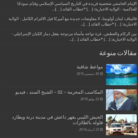
الإمام الخامنئي شخصية فريدة في التاريخ السياسي الإسلامي وقدّم نموذجًا
للحاكمية - الولاية الاخبارية: […] *خطاب القائد […]...
قاليباف: لبنان أولويتنا.. لا مفاوضات جديدة مع أميركا قبل الالتزام الكامل - الولاية
الاخبارية: […] *خطاب القائد […]...
بين الركام والعطش.. غزة تواجه مأساة مزدوجة بفعل دمار الكيان الإسرائيلي -
الولاية الاخبارية: […] *خطاب القائد […]...
مقالات منوعة
مواعظ شافية
30 ديسمبر,2015
المكاسب المحرمة – 02 – الشيخ السند ، فيديو
22 يوليو,2019
الجيش الليبي يقهر داعش في مدينة درنة ويطارد
فلوله بالطائرات
23 أبريل,2016