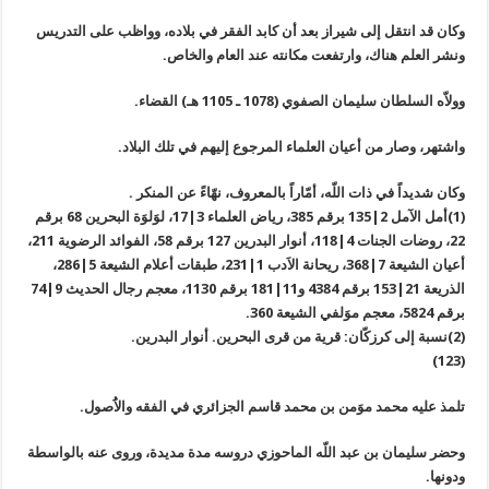
وكان قد انتقل إلى شيراز بعد أن كابد الفقر في بلاده، وواظب على التدريس
ونشر العلم هناك، وارتفعت مكانته عند العام والخاص.
وولاّه السلطان سليمان الصفوي (1078 ـ 1105 هـ) القضاء.
واشتهر، وصار من أعيان العلماء المرجوع إليهم في تلك البلاد.
وكان شديداً في ذات اللّه، أمّاراً بالمعروف، نهّاءً عن المنكر .
(1)أمل الآمل 2|135 برقم 385، رياض العلماء 3|17، لوَلوَة البحرين 68 برقم
22، روضات الجنات 4|118، أنوار البدرين 127 برقم 58، الفوائد الرضوية 211،
أعيان الشيعة 7|368، ريحانة الاَدب 1|231، طبقات أعلام الشيعة 5|286،
الذريعة 21|153 برقم 4384 و11|181 برقم 1130، معجم رجال الحديث 9|74
برقم 5824، معجم موَلفي الشيعة 360.
(2)نسبة إلى كرزكّان: قرية من قرى البحرين. أنوار البدرين.
(123)
تلمذ عليه محمد موَمن بن محمد قاسم الجزائري في الفقه والاَُصول.
وحضر سليمان بن عبد اللّه الماحوزي دروسه مدة مديدة، وروى عنه بالواسطة
ودونها.