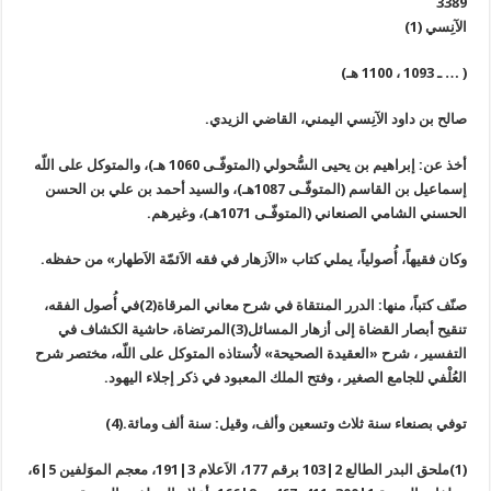
3389
الآنِسي (1)
( … ـ 1093 ، 1100 هـ)
صالح بن داود الآنِسي اليمني، القاضي الزيدي.
أخذ عن: إبراهيم بن يحيى السُّحولي (المتوفّـى 1060 هـ)، والمتوكل على اللّه
إسماعيل بن القاسم (المتوفّـى 1087هـ)، والسيد أحمد بن علي بن الحسن
الحسني الشامي الصنعاني (المتوفّـى 1071هـ)، وغيرهم.
وكان فقيهاً، أُصولياً، يملي كتاب «الاَزهار في فقه الاَئمّة الاَطهار» من حفظه.
صنّف كتباً، منها: الدرر المنتقاة في شرح معاني المرقاة(2)في أُصول الفقه،
تنقيح أبصار القضاة إلى أزهار المسائل(3)المرتضاة، حاشية الكشاف في
التفسير ، شرح «العقيدة الصحيحة» لاَُستاذه المتوكل على اللّه، مختصر شرح
العُلْفي للجامع الصغير ، وفتح الملك المعبود في ذكر إجلاء اليهود.
توفي بصنعاء سنة ثلاث وتسعين وألف، وقيل: سنة ألف ومائة.(4)
(1)ملحق البدر الطالع 2|103 برقم 177، الاَعلام 3|191، معجم الموَلفين 5|6،