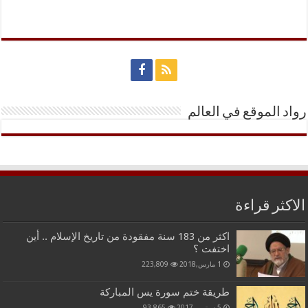
رواد الموقع في العالم
الاكثر قراءة
اكثر من 183 سنة مفقودة من تاريخ الإسلام .. أين
اختفت ؟
1 مارس,2018
223,809
طريقة ختم سورة يس المباركة
5 سبتمبر,2017
93,865