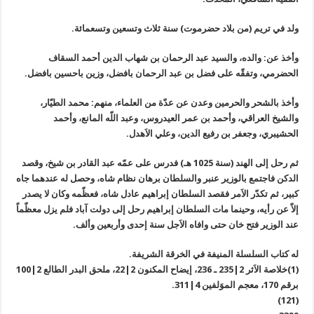
ولد في تريم (من بلاد حضرموت) سنة ثلاث وتسعين وتسعمائة.
وأخذ عن: والده، والسيد عبد الرحمان بن شهاب الدين أحمد السقاف
الحضرمي، وتفقّه على فضل بن عبد الرحمان بافضل، وزين باحسين بافضل.
وأخذ بالشحر والحرمين وعدن عن عدّة من العلماء، منهم: محمد الطيّار،
والشيخ العراقي، وأحمد بن عمر العيدروس، وعبد اللّه المانع، وأحمد
الحشيبري، وجعفر بن رفيع الدين، وعلي الاَهدل.
ثم رحل إلى الهند (سنة 1025 هـ) فدرس على عمّه عبد القادر بن شيخ، وقصد
الدكن فاجتمع بالوزير عنبر والسلطان برهان نظام شاه، وحصل له عندهما جاه
كبير، ثم تكدّر الاَمر فقصد السلطان إبراهيم عادل شاه، فعظّمه وكان لا يصدر
إلاّ عن رأيه، وحينما مات السلطان إبراهيم رحل إلى دولت آباد فلم يزل معظّماً
عند الوزير فتح خان حتى وافاه الاَجل سنة إحدى وأربعين وألف.
له كتاب السلسلة المنيفة في الخرقة الشريفة.
(1)خلاصة الاَثر 2|235 ـ 236، إيضاح المكنون 2|22، ملحق البدر الطالع 2|100
برقم 170، معجم الموَلفين 4|311.
(121)