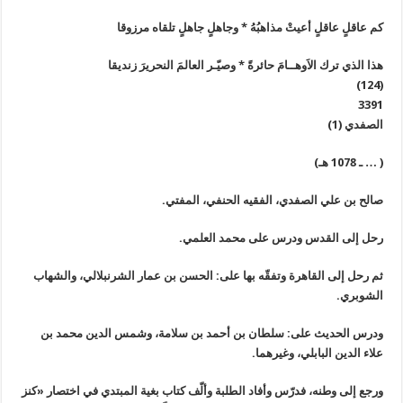
كم عاقلٍ عاقلٍ أعيتْ مذاهبُهُ * وجاهلٍ جاهلٍ تلقاه مرزوقا
هذا الذي ترك الاَوهــامَ حائرةً * وصيّـر العالمَ النحريرَ زنديقا
(124)
3391
الصفدي (1)
( … ـ 1078 هـ)
صالح بن علي الصفدي، الفقيه الحنفي، المفتي.
رحل إلى القدس ودرس على محمد العلمي.
ثم رحل إلى القاهرة وتفقّه بها على: الحسن بن عمار الشرنبلالي، والشهاب
الشوبري.
ودرس الحديث على: سلطان بن أحمد بن سلامة، وشمس الدين محمد بن
علاء الدين البابلي، وغيرهما.
ورجع إلى وطنه، فدرّس وأفاد الطلبة وألّف كتاب بغية المبتدي في اختصار «كنز