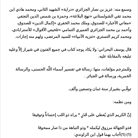
وسمع منه: عزيز بن نصار الجزائري «دراية» الشهيد الثاني، ومحمد هادي ابن
محمد تقي الشولستاني «نهج البلاغة»، وحمزة بن شمس الدين النجفي
«معاني الاَخبار» للصدوق، وملك محمد الخفري «إكمال الدين» للصدوق،
وأحمد بن محمد الجزائري العميري التمامي «تلخيص الاَقوال» للاَسترابادي،
ومحمد كريم التستري «تنزيه الاَنبياء» للسيد المرتضى، ولهم منه إجازات.
قال يوسف البحراني: ولا يكاد يوجد كتاب في جميع الفنون في شيراز إلاّ وعليه
تبليغه بالمقابلة عليه.
وللمترجم موَلفات، منها: رسالة في تفسير أسماء اللّه الحسنى، والرسالة
الخمرية، ورسالة في الجبائر .
توفّـي بشيراز سنة ثمان وتسعين وألف.
ومن نظمه:
إنّ الكريم الذي يُعطي على قَدَرٍ * يراه ذو اللب إحساناً وتوفيقا
فذو الجهالة مرزوق ليكمله * وذو النباهة من ذا صار ممحوقا
(1) (1)أجاب بهما قول ابن الراوندي: