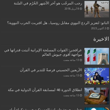
رجب المرجّب هو آخر الأشهر الحُرُم في السّنة
8 أبريل,2018
الناتو: لتعزيز الردع النووي مقابل روسيا.. هل اقتربت الحرب النووية؟
2 أكتوبر,2023
الاخيرة
عراقجي: القوات المسلحة الإيرانية أثبتت قدراتها في
مواجهة أقوى جيوش العالم
الأربعين الحسيني فرصةٌ للتدبر في القرآن
انطلاق الدورة 46 لمسابقة القرآن الدولية في مكة
خطيب جمعة طهران: العدو تكبد هزيمة نكراء أمام