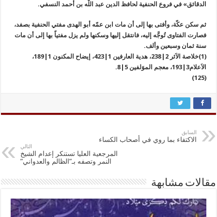
الدقائق» في فروع الحنفية لحافظ الدين عبد اللّه بن أحمد النسفي.
ثم سكن عكّة، وأفتى بها إلى أن مات ابن عمّه أبو الهدى مفتي الحنفية بصفد،
فصارت الفتاوى تُوجَّه إليه، فانتقل إليها وسكنها ولم يزل مفتياً بها إلى أن مات
سنة ثمان وسبعين وألف.
(1)خلاصة الاَثر 2|238، هدية العارفين 1|423، إيضاح المكنون 1|189،
الاَعلام3|193، معجم الموَلفين 5|8.
(125)
السابق
الاكتفاء بما روي في أصحاب الكساء
التالي
المرجعية العليا تستنكر إعدام الشيخ
النمر وتصفه بـ”الظالم والعدواني”
مقالات مشابهة