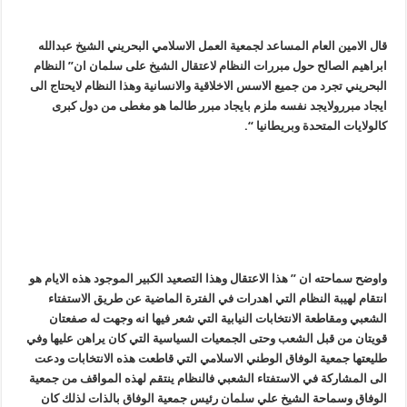
قال الامين العام المساعد لجمعية العمل الاسلامي البحريني الشيخ عبدالله
ابراهيم الصالح حول مبررات النظام لاعتقال الشيخ على سلمان ان” النظام
البحريني تجرد من جميع الاسس الاخلاقية والانسانية وهذا النظام لايحتاج الى
ايجاد مبررولايجد نفسه ملزم بايجاد مبرر طالما هو مغطى من دول كبرى
كالولايات المتحدة وبريطانيا “.
واوضح سماحته ان ” هذا الاعتقال وهذا التصعيد الكبير الموجود هذه الايام هو
انتقام لهيبة النظام التي اهدرات في الفترة الماضية عن طريق الاستفتاء
الشعبي ومقاطعة الانتخابات النيابية التي شعر فيها انه وجهت له صفعتان
قويتان من قبل الشعب وحتى الجمعيات السياسية التي كان يراهن عليها وفي
طليعتها جمعية الوفاق الوطني الاسلامي التي قاطعت هذه الانتخابات ودعت
الى المشاركة في الاستفتاء الشعبي فالنظام ينتقم لهذه المواقف من جمعية
الوفاق وسماحة الشيخ علي سلمان رئيس جمعية الوفاق بالذات لذلك كان