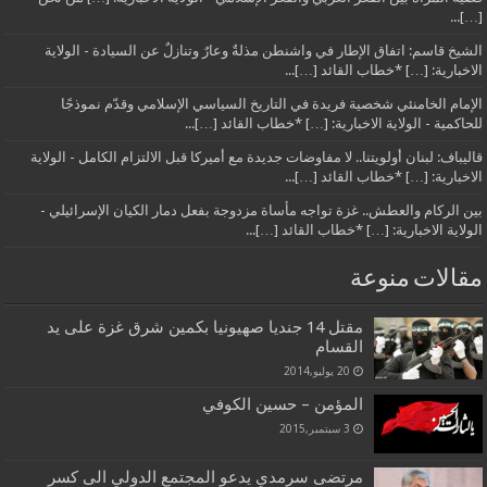
[…]...
الشيخ قاسم: اتفاق الإطار في واشنطن مذلةٌ وعارٌ وتنازلٌ عن السيادة - الولاية
الاخبارية: […] *خطاب القائد […]...
الإمام الخامنئي شخصية فريدة في التاريخ السياسي الإسلامي وقدّم نموذجًا
للحاكمية - الولاية الاخبارية: […] *خطاب القائد […]...
قاليباف: لبنان أولويتنا.. لا مفاوضات جديدة مع أميركا قبل الالتزام الكامل - الولاية
الاخبارية: […] *خطاب القائد […]...
بين الركام والعطش.. غزة تواجه مأساة مزدوجة بفعل دمار الكيان الإسرائيلي -
الولاية الاخبارية: […] *خطاب القائد […]...
مقالات منوعة
مقتل 14 جنديا صهيونيا بكمين شرق غزة على يد
القسام
20 يوليو,2014
المؤمن – حسين الكوفي
3 سبتمبر,2015
مرتضى سرمدي يدعو المجتمع الدولي الى كسر