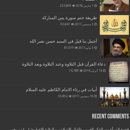
1 مارس,2018
223,809
طريقة ختم سورة يس المباركة
5 سبتمبر,2017
93,847
أجمل ما قيل في السيد حسن نصر الله
5 مايو,2017
87,019
دعاء القرآن قبل التلاوة وعند التلاوة وبعد التلاوة
14 أبريل,2016
74,788
أبيات في رثاء الامام الكاظم عليه السلام
10 ديسمبر,2017
59,852
Recent Comments
قضية المرأة بين الفكر الغربي والفكر الإسلامي - الولاية الاخبارية: […] من نحن