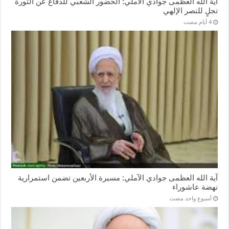
آية الله العظمى جوادي الآملي: الحضور الشعبي للدفاع عن الثورة
تجلٍ للنصر الإلهي
آية الله العظمى جوادي الآملي: مسيرة الأربعين تضمن استمرارية
نهضة عاشوراء
‏أسبوع واحد مضت