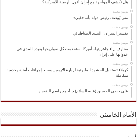
هل تكشف المواجهة مع إيران أفول الهيمنة الأميركية؟
‏يومين مضت
متى يُوصف رئيس دولة بأنه «غبي»
‏يومين مضت
تفسير الميزان : السيد الطباطبائي
‏يومين مضت
مخاوف إزاء جاهزيتها.. أميركا استخدمت كل صواريخها بعيدة المدى في
عدوانها على إيران
‏يومين مضت
كربلاء تستقبل الحشود المليونية لزيارة الأربعين وسط إجراءات أمنية وخدمية
متكاملة
‏يومين مضت
على خطى الحسين (عليه السلام) د. أحمد راسم النفيس
الأمام الخامنئي