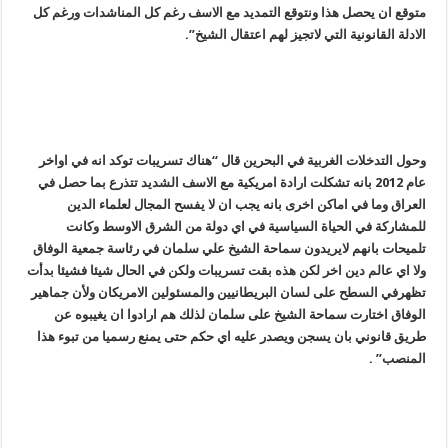
متوقع ان يحصل هذا ونتوقع التمديد مع الاسف رغم كل المناشدات ورغم كل
الادلة القانونية التي لاتجيز لهم اعتقال الشيخ”.
وحول التدخلات الغربية في البحرين قال “هناك تسريبات توكد انه في اواخر
عام 2012 بانه تشكلت ارادة امريكية مع الاسف الشديد تتذرع بما حصل في
العراق وما في اماكن اخرى بانه يجب ان لا يفسح المجال لعلماء الدين
للمشاركة في الحياة السياسية في اي دولة من الشرق الاوسط وكانت
تلميحات بانهم لايريدون سماحة الشيخ علي سلمان في رئاسة جمعية الوفاق
ولا اي عالم دين اخر لكن هذه بقت تسريبات ولكن في الحال شيئا فشيئا بدأت
تظهرفي السطح على لسان البريطانيين والمسئولين الامريكان ولأن جماهير
الوفاق اختارت سماحة الشيخ على سلمان لذلك هم ارادوا ان يغيبوه عن
طريق قانوني بان يسجن ويصدر عليه اي حكم حتى يمنع رسميا من تبوء هذا
المنصب” .