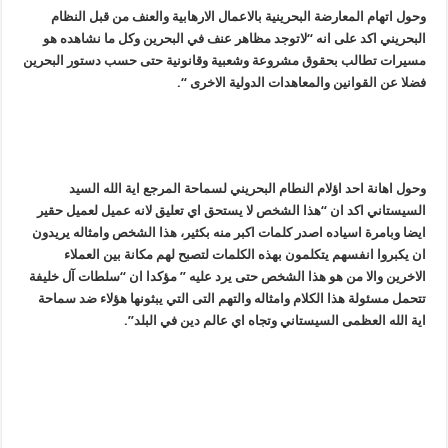
وحول اتهام المعارضة البحرينية بالاعمال الارهابية‎ ‎والعنف من قبل النظام
البحريني اكد على انه “لاتوجد مظاهر عنف في البحرين وكل ما نشاهده هو
مسيرات تطالب بحقوق مشروعة وشعبية وقانونية حتى حسب دستور البحرين
فضلا عن القوانين والمعاهدات الدولية الاخرى “.
وحول اهانة احد اؤلام النطام البحريني لسماحة المرجع اية الله السيد
السيستاني اكد ان “هذا الشخص لا يستحق اي تعليق لانه عميل لعميل حقير
ايضا وبامرة اسياده اصدر كلمات اكبر منه بكثير، هذا الشخص وامثاله يريدون
ان يكبروا انفسهم يتكلمون بهذه الكلمات لتصبح لهم مكانة بين العملاء
الاخرين والا من هو هذا الشخص حتى يرد عليه ” مؤكدا ان “سلطات آل خليفة
تتحمل مسئولة هذا الكلام وامثاله والتهم التى التي يبثونها هؤلاء ضد سماحة
اية الله العظمى السيستاني وتجاه اي عالم دين في البلد”.