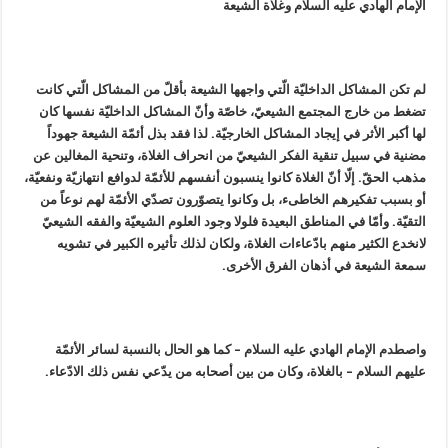
الإمام الهادي عليه السلام وغلاة الشيعة
لم تكن المشاكل الداخليّة الّتي واجهها الشيعة بأقلّ من المشاكل الّتي كانت
تضغط من خارج المجتمع الشيعيّ، خاصّة وأنّ المشاكل الداخليّة نفسها كان
لها أكبر الأثر في إيجاد المشاكل الخارجيّة. لذا فقد بذل أئمّة الشيعة جهوداً
مضنية في سبيل تنقية الفكر الشيعيّ من انحراف الغلاة، وتنحية المغالين عن
مذهب الحقّ. إلّا أنّ الغلاة كانوا ينسبون أنفسهم للأئمّة لدوافع انتهازيّة ونفعيّة،
أو بسبب تفكيرهم الخاطى‏ء، بل وكانوا يتصوّرون تصدّي الأئمّة لهم نوعاً من
التقيّة. وأمّا في المناطق البعيدة فلولا وجود العلوم الشيعيّة والفقه الشيعيّ
لانخدع الكثير منهم بادّعاءات الغلاة، ولكان لذلك تأثيره الكبير في تشويه
سمعة الشيعة في أذهان الفرق الأخرى.
واصطدم الإمام الهادي عليه السلام – كما هو الحال بالنسبة لسائر الأئمّة
عليهم السلام – بالغلاة، وكان من بين أصحابه من يدّعي نفس ذلك الادّعاء.