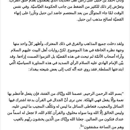
وكان أحمد بن حنبل على رأس أهل الحديث الّذي يعتقدون بعدم خلق القرآن،
وتعرّض إثر ذلك للكثير من الضغط من جانب الحكومة العبّاسيّة. وفي نفس
الوقت لمّا جاء المتوكّل من بعد المعتصم عاضد ابن حنبل وتآزرا على إنهاء
القضيّة لصالح مذهب ابن حنبل.
ولقد دخلت جميع المذاهب والفرق في ذلك المعترك، وأظهر كلّ واحد منها
وجهة نظره الخاصّة في هذا الموضوع. لكنّ روايات أهل البيت عليهم السلام
وآراء أصحاب الأئمّة لم تبحث في هذه القضيّة بل التزموا الصمت إزاءها. وقد
بيّن الإمام الهادي عليه السلام الرأي السديد في هذه المناورة السياسيّة الّتي
ابتدعتها السلطة, فقد روي عنه أنّه كتب إلى بعض شيعته ببغداد:
“بسم الله الرحمن الرحيم, عصمنا الله وإيّاك من الفتنة، فإن يفعل فأعظم بها
نعمة وإلّا يفعل فهي الهلكة. نحن نرى أنّ الجدال في القرآن بدعة اشترك فيها
السائل والمجيب، فتعاطى السائل ما ليس له وتكلّف المجيب ما ليس عليه،
وليس الخالق إلّا الله وما سواه مخلوق، والقرآن كلام الله، لا تجعل له اسماً من
عندك فتكون من الضالين. جعلنا الله وإيّاك من الّذين يخشون ربّهم بالغيب
5
وهم من الساعة مشفقون”
.