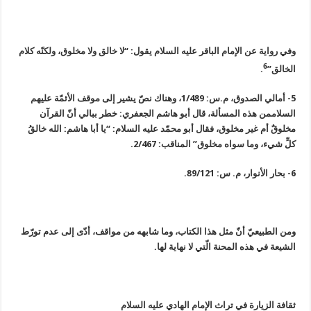
وفي رواية عن الإمام الباقر عليه السلام يقول: “لا خالق ولا مخلوق، ولكنّه كلام
6
الخالق”
.
5- أمالي الصدوق، م.س: 1/489، وهناك نصّ يشير إلى موقف الأئمّة عليهم
السلاممن هذه المسألة، قال أبو هاشم الجعفري: خطر ببالي أنّ القرآن
مخلوقٌ أم غير مخلوق، فقال أبو محمّد عليه السلام: “يا أبا هاشم: الله خالقُ
كلِّ شيء، وما سواه مخلوق” المناقب: 2/467.
6- بحار الأنوار، م. س: 89/121.
ومن الطبيعيّ أنّ مثل هذا الكتاب، وما شابهه من مواقف، أدّى إلى عدم تورّط
الشيعة في هذه المحنة الّتي لا نهاية لها.
ثقافة الزيارة في تراث الإمام الهادي عليه السلام