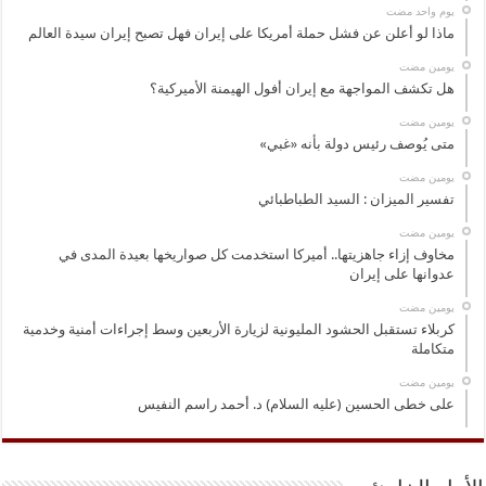
‏يوم واحد مضت
ماذا لو أعلن عن فشل حملة أمريكا على إيران فهل تصبح إيران سيدة العالم
‏يومين مضت
هل تكشف المواجهة مع إيران أفول الهيمنة الأميركية؟
‏يومين مضت
متى يُوصف رئيس دولة بأنه «غبي»
‏يومين مضت
تفسير الميزان : السيد الطباطبائي
‏يومين مضت
مخاوف إزاء جاهزيتها.. أميركا استخدمت كل صواريخها بعيدة المدى في
عدوانها على إيران
‏يومين مضت
كربلاء تستقبل الحشود المليونية لزيارة الأربعين وسط إجراءات أمنية وخدمية
متكاملة
‏يومين مضت
على خطى الحسين (عليه السلام) د. أحمد راسم النفيس