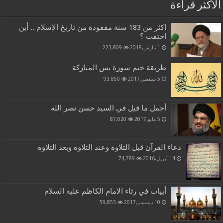
الاكثر قراءة
اكثر من 183 سنة مفقودة من تاريخ الإسلام .. أين
اختفت ؟
1 مارس,2018
223,809
طريقة ختم سورة يس المباركة
5 سبتمبر,2017
93,850
أجمل ما قيل في السيد حسن نصر الله
5 مايو,2017
87,020
دعاء القرآن قبل التلاوة وعند التلاوة وبعد التلاوة
14 أبريل,2016
74,789
أبيات في رثاء الامام الكاظم عليه السلام
10 ديسمبر,2017
59,853