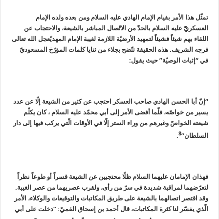
تمثّل هذا الأمر بقيام الإمام الهادي عليه السلام ومن بعده ولده الإمام
العسكريّّ عليه السلام بالحدّ من الاتّصال المباشر بالشيعة، والاحتجاب عن
اللقاء بهم شيئاً فشيئاً لتمهيد الأرضيّة اللازمة لغيبة الإمام المهديّعجل الله تعالى
فرجه الشريف. هذه الحقيقة تتّضح بجلاء من ثنايا كلمات المؤرّخ المسعوديّ
في “إثبات الوصيّة” حيث يقول:
“إنّ أبا الحسن الهادي صاحب العسكر احتجب عن كثير من الشيعة إلّا عن عدد
يسير من خواصّه، فلّما أفضى الأمر إلى أبي محمّد عليه السلام ، كان يكلّم
شيعته الخواصّ وغيرهم من وراء الستر إلّا في الأوقات الّتي يركب فيها إلى دار
8
السلطان”
.
فهذان الإمامان عليهما السلام ظلّا محتجبين عن الشيعة قسراً أو طوعاً نظراً
لتعرّضهما لمراقبة شديدة في سرّ من رأى، ولقرب عصريهما من عصر الغيبة.
وقد اقتصر اتصالهما بالشيعة على طريق المكاتبات والتوقيعات والوكلاء، الأمر
الّذي يفسّر لنا كثرة المكاتبات، قال أحمد بن إسحاق القميّ: “دخلت على أبي