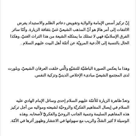
إنّ تركيز أسس الإمامة والولاية وتقويض دعائم الظلم والاستبداد يفرض
الالتفات إلى أمر هامّ هو أنّ المذهب الشيعيّ غنيّ بثقافة الزيارة. وأمّا سائر
الفرق الإسلاميّة فهي لا تمتلك ما يمتكله الشيعة من هذا التراث الغنيّ، وهكذا
الحال بالنسبة إلى الأدعية المرويّة عن أئمّة أهل البيت عليهم السلام .
وهذا ما يعكس الصورة الباطنيّة للتشيّع والّتي خلقت العرفان الشيعيّ، وبلورت
لدى المجتمع الشيعيّ مبادى‏ء الإخلاص الدينيّّ وتزكية النفس.
وتعدّ ظاهرة الزيارة للأئمّة عليهم السلام إحدى وسائل الإمام الهادي عليه
السلام في إيصال المفاهيم الفكريّّة والروحيّة لشيعته ومواليه من أجل تركيز
هذه المفاهيم السليمة وتنمية الجانب الروحيّ والفكريّّ لأصحابه. وهذه
الوسيلة لا تُثير الشكّ والريب مع سهولتها في الانتشار وظهور أثرها في الأمّة.