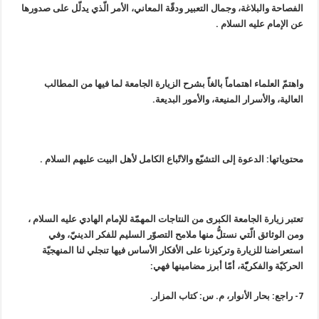
الفصاحة والبلاغة، وجمال التعبير ودقّة المعاني، الأمر الّذي يدلّل على صدورها
عن الإمام عليه السلام .
واهتمّ العلماء اهتماماً بالغاً بشرح الزيارة الجامعة لما فيها من المطالب
العالية، والأسرار المنيعة، والأمور البديعة.
محتوياتها: الدعوة إلى التشيّع والاتّباع الكامل لأهل البيت عليهم السلام .
تعتبر زيارة الجامعة الكبرى من النتاجات المهمّة للإمام الهادي عليه السلام ،
ومن الوثائق الّتي نستلُّ منها ملامح التصوّر السليم للفكر الدينيّ، وفي
استعراضنا للزيارة وتركيزنا على الأفكار الأساس فيها تنجلي لنا المنهجيّة
الحركيّة والفكريّّة، أمّا أبرز مضامينها فهي:
7- راجع: بحار الأنوار، م. س: كتاب المزار.