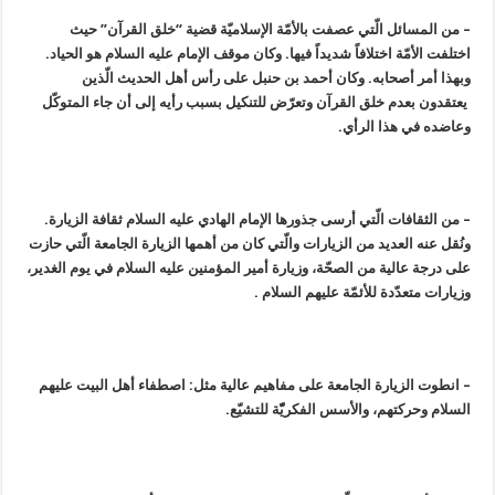
– من المسائل الّتي عصفت بالأمّة الإسلاميّة قضية “خلق القرآن” حيث
اختلفت الأمّة اختلافاً شديداً فيها. وكان موقف الإمام عليه السلام هو الحياد.
وبهذا أمر أصحابه. وكان أحمد بن حنبل على رأس أهل الحديث الّذين
يعتقدون بعدم خلق القرآن وتعرّض للتنكيل بسبب رأيه إلى أن جاء المتوكّل
وعاضده في هذا الرأي.
– من الثقافات الّتي أرسى جذورها الإمام الهادي عليه السلام ثقافة الزيارة.
ونُقل عنه العديد من الزيارات والّتي كان من أهمها الزيارة الجامعة الّتي حازت
على درجة عالية من الصحّة، وزيارة أمير المؤمنين عليه السلام في يوم الغدير،
وزيارات متعدّدة للأئمّة عليهم السلام .
– انطوت الزيارة الجامعة على مفاهيم عالية مثل: اصطفاء أهل البيت عليهم
السلام وحركتهم، والأسس الفكريّّة للتشيّع.