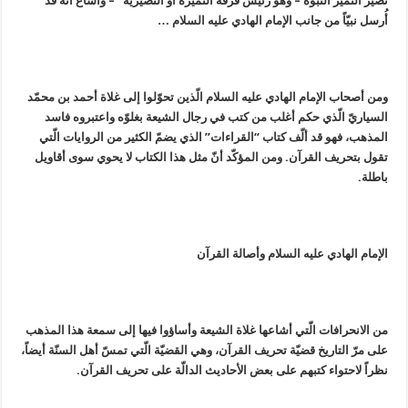
نصير النمير النبوّة – وهو رئيس فرقة النميرة أو النصيريّة
– وأشاع أنه قد
أُرسل نبيّاً من جانب الإمام الهادي عليه السلام …
ومن أصحاب الإمام الهادي عليه السلام الّذين تحوّلوا إلى غلاة أحمد بن محمّد
السياريّ الّذي حكم أغلب من كتب في رجال الشيعة بغلوّه واعتبروه فاسد
المذهب، فهو قد ألّف كتاب “القراءات” الذي يضمّ الكثير من الروايات الّتي
تقول بتحريف القرآن. ومن المؤكّد أنّ مثل هذا الكتاب لا يحوي سوى أقاويل
باطلة.
الإمام الهادي عليه السلام وأصالة القرآن
من الانحرافات الّتي أشاعها غلاة الشيعة وأساؤوا فيها إلى سمعة هذا المذهب
على مرّ التاريخ قضيّة تحريف القرآن، وهي القضيّة الّتي تمسّ أهل السنّة أيضاً،
نظراً لاحتواء كتبهم على بعض الأحاديث الدالّة على تحريف القرآن.