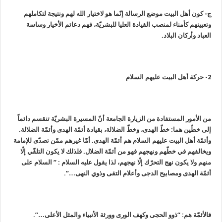
ج- كون أهل البيت موضع الرسالة إنّما هو لاختيار الله لهم ونتيجة لتكاملهم
وتعيينهم كأمناء لمنصب القيادة العليا للبشريّة، فهم دعائم الأخيار وساسة
العباد وأركان البلاد.
2- حركة أهل البيت عليهم السلام
من الأمور المستفادة من الزيارة الجامعة أنّ المسيرة البشريّة تنقسم دائماً
إلى خطّين هما: خطّ الهدى، وخطّ الضلالة، بقيادة أئمّة الهدى وأئمّة الضلالة.
وأئمّة أهل البيت عليهم السلام هم أئمّة الهدى. أمّا غيرهم ممّن تصدّى للإمامة
ويخالفهم في خطّهم ونهجهم فهو من أئمّة الضلال. فلذلك لا يكون التلقّي إلّا
منهم ولا يكون نهج التحرّك إلّا نهجهم، لذا يقول عليه السلام : ” السلام على
أئمّة الهدى ومصابيح الدجى وأعلام التقى وذوي النهى…”.
فالأئمّة هم: “ذوو الحجى وكهف الورى وورثة الأنبياء والمثل الأعلى…”.