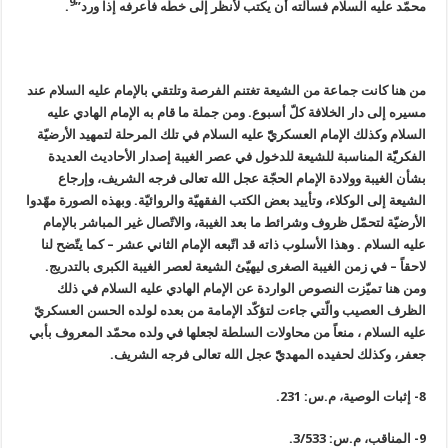
9
محمّد عليه السلام فسألته أن يكتب لأنظر إلى خطّه فأعرفه إذا ورد”
.
من هنا كانت جماعة من الشيعة تغتنم الفرصة وتلتقي بالإمام عليه السلام عند
مسيره إلى دار الخلافة كلّ أسبوع. ومن جملة ما قام به الإمام الهادي عليه
السلام وكذلك الإمام العسكريّّ عليه السلام في تلك المرحلة لتمهيد الأرضيّة
الفكريّّة المناسبة للشيعة للدخول في عصر الغيبة إصدار الأحاديث العديدة
بشأن الغيبة وولادة الإمام الحجّة عجل الله تعالى فرجه الشريف، وإرجاع
الشيعة إلى الوكلاء، وتأييد بعض الكتب الفقهيّة والروائيّة. وبهذه الصورة مهّدوا
الأرضيّة لتحمّل ظروف وشرائط ما بعد الغيبة، والاتّصال غير المباشر بالإمام
عليه السلام . وهذا الأسلوب ذاته قد اتّبعه الإمام الثاني عشر – كما يتّضح لنا
لاحقاً – في زمن الغيبة الصغرى ليهيّئ الشيعة لعصر الغيبة الكبرى بالتدريج.
ومن هنا تميّزت النصوص الواردة عن الإمام الهادي عليه السلام في ذلك
الظرف العصيب والّتي جاءت لتؤكّد الإمامة من بعده لولده الحسن العسكريّ
عليه السلام ، منعاً من محاولات السلطة لجعلها في ولده محمّد المعروف بأبي
جعفر، وكذلك لحفيده المهديّّ عجل الله تعالى فرجه الشريف.
8- إثبات الوصية، م.س: 231.
9- المناقب، م.س: 3/533.