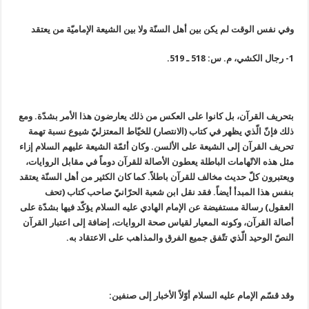
وفي نفس الوقت لم يكن بين أهل السنّة ولا بين الشيعة الإماميّة من يعتقد
1- رجال الكشي، م. س: 518 ـ 519.
بتحريف القرآن، بل كانوا على العكس من ذلك يعارضون هذا الأمر بشدّة. ومع
ذلك فإنّ الّذي يظهر في كتاب (الانتصار) للخيّاط المعتزليّ شيوع نسبة تهمة
تحريف القرآن إلى الشيعة على الألسن. وكان أئمّة الشيعة عليهم السلام إزاء
مثل هذه الاتّهامات الباطلة يعطون الأصالة للقرآن دوماً في مقابل الروايات،
ويعتبرون كلّ حديث مخالف للقرآن باطلاً. كما كان الكثير من أهل السنّة يعتقد
بنفس هذا المبدأ أيضاً. فقد نقل ابن شعبة الحرّانيّ صاحب كتاب (تحف
العقول) رسالة مستفيضة عن الإمام الهادي عليه السلام يؤكّد فيها بشدّة على
أصالة القرآن، وكونه المعيار لقياس صحة الروايات، إضافة إلى اعتبار القرآن
النصّ الوحيد الّذي تتّفق جميع الفرق والمذاهب على الاعتقاد به.
وقد قسّم الإمام عليه السلام أوّلاً الأخبار إلى صنفين: