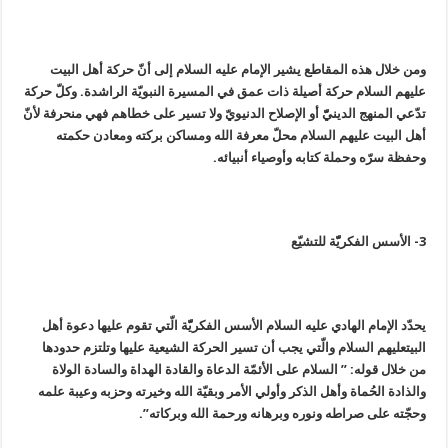
ومن خلال هذه المقاطع يشير الإمام عليه السلام إلى أنّ حركة أهل البيت
عليهم السلام حركة أصيلة ذات عمق في المسيرة النبويّة الراشدة. وكلّ حركة
تدّعي المنهج الدينيّّ أو الإصلاح الدنيويّ ولا تسير على خطاهم فهي منحرفة لأنّ
أهل البيت عليهم السلام محلّ معرفة الله ومساكن بركته ومعادن حكمته
وحفظة سرّه وحملة كتابه وأوصياء أنبيائه.
3- الأسس الفكريّّة للتشيّع‏
يحدّد الإمام الهادي عليه السلام الأسس الفكريّّة الّتي تقوم عليها دعوة أهل
البيتعليهم السلام والّتي يجب أن تسير الحركة الشيعية عليها وتلتزم حدودها
من خلال قوله: ” السلام على الأئمّة الدعاة والقادة الهداة والسادة الولاة
والذادة الحُماة وأهل الذكر وأولي الأمر وبقيّة الله وخيرته وحزبه وعيبة علمه
وحجّته على صراطه ونوره وبرهانه ورحمة الله وبركاته”.