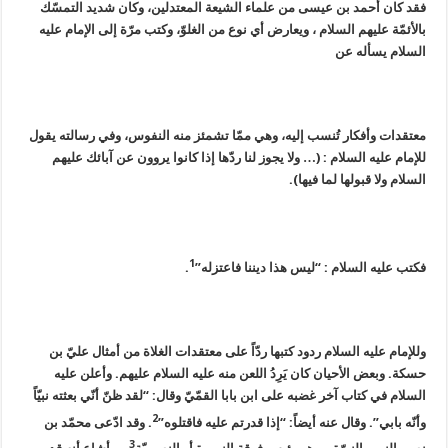
فقد كان أحمد بن عيسى من علماء الشيعة المعتدلين، وكان شديد التمسّك
بالأئمّة عليهم السلام ، ويعارض أي نوع من الغلوّ، وكتب مرّة إلى الإمام عليه
السلام يسأله عن
معتقدات وأفكار تُنسب إليه، وهي ممّا تشمئز منه النفوس، وفي رسالته يقول
للإمام عليه السلام : (… ولا يجوز لنا ردّها إذا كانوا يروون عن آبائك عليهم
السلام ولا قبولها لما فيها).
1
فكتب عليه السلام : “ليس هذا ديننا فاعتزله”
.
وللإمام عليه السلام ردود كتبها ردّاً على معتقدات الغلاة من أمثال عليّ بن
حسكة. وبعض الأحيان كان يَرِدُ اللعن منه عليه السلام عليهم. وأعلن عليه
السلام في كتاب آخر غضبه على ابن بابا القمّيّ وقال: “لقد ظنّ أنّي بعثته نبيّاً
2
وأنّه بابي”. وقال عنه أيضاً: “إذا قدرتم عليه فاقتلوه”
. وقد ادّعى محمّد بن
3