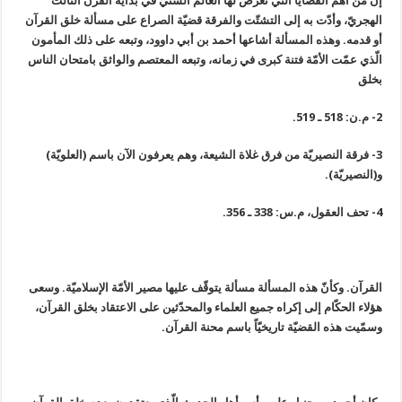
إنّ من أهمّ القضايا الّتي تعرّض لها العالم السُنّيّ في بداية القرن الثالث
الهجريّ، وأدّت به إلى التشتّت والفرقة قضيّة الصراع على مسألة خلق القرآن
أو قدمه. وهذه المسألة أشاعها أحمد بن أبي داوود، وتبعه على ذلك المأمون
الّذي عمّت الأمّة فتنة كبرى في زمانه، وتبعه المعتصم والواثق بامتحان الناس
بخلق
2- م.ن: 518 ـ 519.
3- فرقة النصيريّة من فرق غلاة الشيعة، وهم يعرفون الآن باسم (العلويّة)
و(النصيريّة).
4- تحف العقول، م.س: 338 ـ 356.
القرآن. وكأنّ هذه المسألة مسألة يتوقّف عليها مصير الأمّة الإسلاميّة. وسعى
هؤلاء الحكّام إلى إكراه جميع العلماء والمحدّثين على الاعتقاد بخلق القرآن،
وسمّيت هذه القضيّة تاريخيّاً باسم محنة القرآن.