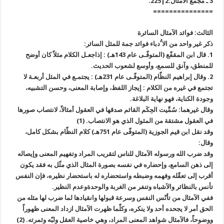
3 ـ مجمع الاَمثال:2|225.
===============
الثالث: فوائد الاَمثال السائرة
ذكر غير واحد من الا َُدباء فوائد جمة للمثل السائر:
1. قال ابن المقفّع (المتوفّـى عام 143هـ) : إذاجعـل الكلام مثلاً كان أوضح
للمنطق، وآنق للسمع، وأوسع لشعوب الحديث.
2. وقال إبراهيم النظّام (المتوفّـى عام 231هـ) : يجتمـع في المثل أربعـة لا
تجتمع في غيره من الكلام : إيجاز اللفظ، وإصابة المعنى، وحسن التشبيه،
وجودة الكناية، فهو نهاية البلاغة.
وقال غيرهما: سُمِّيت الحِكَم القائم صدقها في العقول أمثالاً، لانتصاب صورها
في العقول مشتقة من المثول الذي هو الانتصاب. (1)
وقد نقل ابن قيم الجوزية (المتوفّى عام 751هـ) كلام النظّام بشكل كامل،
وقال:
وقد ضرب الله ورسوله الاَمثال للناس لتقريب المراد وتفهيم المعنى وإيصاله
إلى ذهن السامع، وإحضاره في نفسه بصورة المثال الذي مثّل به فقد يكون
أقرب إلى تعقّله وفهمه وضبطه واستحضاره له باستحضار نظيره، فإن النفس
تأنس بالنظائر والاَشباه وتنفر من الغربة والوحدةوعدم النظير.
ففي الاَمثال من تأنّس النفس وسرعة قبولها وانقيادها لما ضرب لها مثله من
الحق أمر لا يجحده أحد ولا ينكره، وكلّما ظهرت الاَمثال ازداد المعنى ظهوراً
ووضوحاً، فالاَمثال شواهد المعنى المراد، وهي خاصية العقل ولبّه وثمرته. (2)