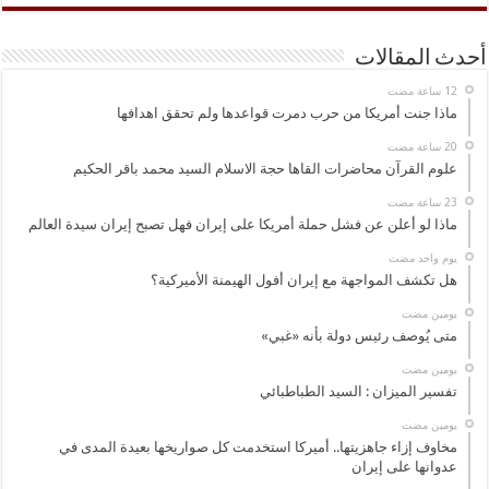
أحدث المقالات
ماذا جنت أمريكا من حرب دمرت قواعدها ولم تحقق اهدافها
علوم القرآن محاضرات القاها حجة الاسلام السيد محمد باقر الحكيم
ماذا لو أعلن عن فشل حملة أمريكا على إيران فهل تصبح إيران سيدة العالم
‏يوم واحد مضت
هل تكشف المواجهة مع إيران أفول الهيمنة الأميركية؟
‏يومين مضت
متى يُوصف رئيس دولة بأنه «غبي»
‏يومين مضت
تفسير الميزان : السيد الطباطبائي
‏يومين مضت
مخاوف إزاء جاهزيتها.. أميركا استخدمت كل صواريخها بعيدة المدى في
عدوانها على إيران