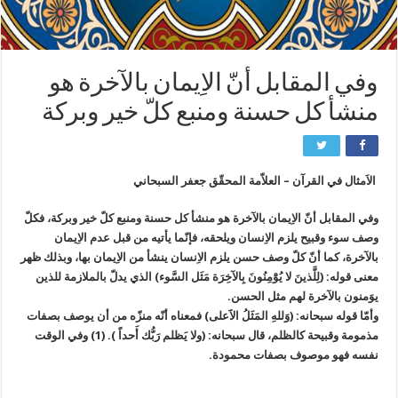
وفي المقابل أنّ الاِيمان بالآخرة هو
منشأ كل حسنة ومنبع كلّ خير وبركة
الاَمثال في القرآن – العلاّمة المحقّق جعفر السبحاني
وفي المقابل أنّ الاِيمان بالآخرة هو منشأ كل حسنة ومنبع كلّ خير وبركة، فكلّ
وصف سوء وقبيح يلزم الاِنسان ويلحقه، فإنّما يأتيه من قبل عدم الاِيمان
بالآخرة، كما أنّ كلّ وصف حسن يلزم الاِنسان ينشأ من الاِيمان بها، وبذلك ظهر
معنى قوله: (لِلَّذينَ لا يُوَْمِنُونَ بِالآخِرَة مَثَل السَّوء) الذي يدلّ بالملازمة للذين
يوَمنون بالآخرة لهم مثل الحسن.
وأمّا قوله سبحانه: (وَللهِ المَثَلُ الاََعلى) فمعناه أنّه منزّه من أن يوصف بصفات
مذمومة وقبيحة كالظلم، قال سبحانه: (ولا يَظلم رَبُّك أَحداً ). (1) وفي الوقت
نفسه فهو موصوف بصفات محمودة.