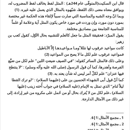
قال ابن السكيت(المتوفّى عام 244هـ) : المثل لفظ يخالف لفظ المضروب له،
ويوافق معناه معنى ذلك اللفظ، شبّهوه بالمثال الذي يعمل عليه غيره. (1)
وبما انّ وجه الشبه والمناسبة التي صارت سبباً لاِلقاء هذه الحكمة غير مختصة
بمورد دون مورد، وإن وردت في مورد خاص يكون المثل آية وعلامة أو علماً
للمناسبة الجامعة بين مصاديق مختلفة.
يقول المبرّد: فحقيقة المثل ما جعل كالعلم للتشبيه بحال الاَوّل، كقول كعب بن
زهير:
كانت مواعيد عرقوب لها مَثَلا ًومـا مـواعيـدهـا إلاّ الاَباطيل
فمواعيد عرقوب علم لكل ما لا يصح من المواعيد (2)
وعلى ذلك فالمثل السائر كقوله: “في الصيف ضيعتِ اللبن” علم لكل من ضيَّع
الفرصة وأهدرها، كما أن قول الرسول (صلى الله عليه وآله وسلم) : “لا ينتطح
فيها عنزان” علم لكلّ أمر ليس له شأن يعتد به. (3)
كما أنّ قول أبى الشهداء الحسين بن على (عليهما السلام) : “لو ترك القطا
ليلاً لنام” الذي تمثل به الاِمام (عليه السلام) في جواب أُخته زينب (عليها
السلام) ،علم لكل من لا يُترك بحال أو من حُمل على مكروه من غير إرادة، إلى
غير ذلك من الاَمثال الدارجة.
____________
1 ـ مجمع الاَمثال:1|6.
2 ـ مجمع الاَمثال:1|6.