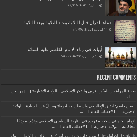
5 مايو,2017
87,016
دعاء القرآن قبل التلاوة وعند التلاوة وبعد التلاوة
14 أبريل,2016
74,786
أبيات في رثاء الامام الكاظم عليه السلام
10 ديسمبر,2017
59,852
Recent Comments
قضية المرأة بين الفكر الغربي والفكر الإسلامي - الولاية الاخبارية: […] من نحن
[…]...
الشيخ قاسم: اتفاق الإطار في واشنطن مذلةٌ وعارٌ وتنازلٌ عن السيادة - الولاية
الاخبارية: […] *خطاب القائد […]...
الإمام الخامنئي شخصية فريدة في التاريخ السياسي الإسلامي وقدّم نموذجًا
للحاكمية - الولاية الاخبارية: […] *خطاب القائد […]...
قاليباف: لبنان أولويتنا.. لا مفاوضات جديدة مع أميركا قبل الالتزام الكامل - الولاية