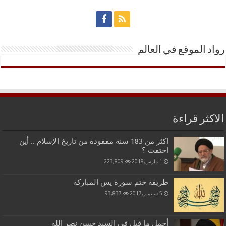
رواد الموقع في العالم
الاكثر قراءة
اكثر من 183 سنة مفقودة من تاريخ الإسلام .. أين
اختفت ؟
1 مارس,2018
223,809
طريقة ختم سورة يس المباركة
5 سبتمبر,2017
93,837
أجمل ما قيل في السيد حسن نصر الله