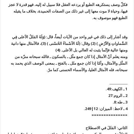
فكلّ وصف يستكرهه الطبع أو يردعه العقل فلا سبيل له إليه، فهو قدرة لا عجز
فيها، وحياة لا موت معها إلى غير ذلك من الصفات الحميدة، بخلاف ما يقبله
الطبع فهو موصوف به.
وقد أشار إلى ذلك في غير واحد من الآيات أيضاً، قال: (وَلَهُ المَثَلُ الاََعلى فِي
السَّماواتِ وَالاََرْضِ ) (2) وقال: (لَهُ الاََسْماءُ الحُسْنى ) (3)، فالاَمثال منها دانية
ومنها عالية فإنّما يثبت له العالي بل الاَعلى. (4)
ومنه يعلم أنّ الاَمثال إذا كان جمع مثْل ـ بالسكون ـ فالله سبحانه منزّه من
المثْل والاَمثال، وأمّا إذا كان جمع مثَل ـ بالفتح ـ بمعنى الوصف الذي يحمد به
سبحانه، فله الاَمثال العليا، والاَسماء الحسنى كما مرّ.
____________
1 ـ الكهف:49.
2 ـ الروم:27
3 ـ طه:8.
4 ـ لاحظ: الميزان: 12|249.
===============
الثاني: المَثَلَ في الاصطلاح