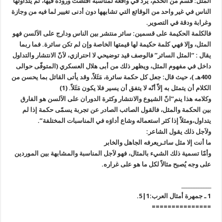
المَثَلُ: قسم من الحكم، يرد في واقعة لمناسبة اقتضت وروده فيها، ثمّ يتداولها
الناس في غير واحد من الوقائع التي تشابهها دون أدنى تغيير لما فيه من وجازة
وغرابة ودقة في التصوير.
فالكلمة الحكيمة على قسمين: سائر منتشر بين الناس ودارج على الاَلسن فهو
المثل، وإلا فهي كلمة حكيمة لها قيمتها الخاصة وإن لم تكن سائرة. فما ربما
يقال : “المثل السائر” فالوصف قيد توضيحي لا احترازي، لاَنّ الانتشار والتداول
داخل في مفهوم المثل، ويظهر ذلك من أبى هلال العسكري (المتوفّى حوالى
400هـ )، حيث قال: جعل كل حكمة سائرة، مَثَلاً، وقد يأتى القائل بما يحسن من
الكلام أن يتمثل به إلاّ أنّه لا يتفق أن يسير فلا يكون مَثَلاً. (1)
وكلامه هذا ينم”انّ الشيوع والانتشار وكثرة الدوران على الاَلسن هو الفارق
بين الحكمة والمثل، فالقول الصائب الصادر عن تجربة يسمّى حكمة إذا لم
يتداول،ومثلاً إذا كثر استعماله وشاع أداوَه في المناسبات المختلفة”.
ولاَجل ذلك يقول الشاعر:
ما أنت إلا مثل سائـريعرفه الجاهل والخابر
وأمّا تسمية ذلك الشيء بالمثال، فهو لاَجل المناسبة والمشابهة بين الموردين
على وجه يُصبح مثالاً لكل ما هو على غراره.
____________
1 ـ جمهرة أمثال العرب:1|5.
===============