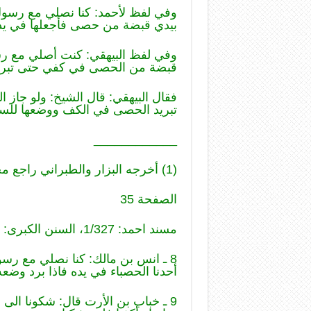
وفي لفظ لأحمد: كنا نصلي مع رسول 
بيدي قبضة من حصى فأجعلها في يدي
وفي لفظ البيهقي: كنت أصلي مع رس
قبضة من الحصى في كفي حتى تبرد،
فقال البيهقي: قال الشيخ: ولو جاز
تبريد الحصى في الكف ووضعها للسجود
____________
(1) أخرجه البزار والطبراني راجع مجمع الزوايد: 83، 84.
الصفحة 35
مسند احمد: 1/327، السنن الكبرى: 2/105.
8 ـ انس بن مالك: كنا نصلي مع رس
أحدنا الحصباء في يده فاذا برد وضعه و
9 ـ خباب بن الأرت قال: شكونا ال