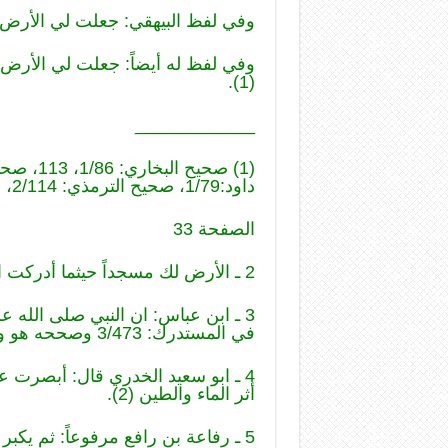
وفي لفظ البيهقي: جعلت لي الأرض ط
وفي لفظ له أيضاً: جعلت لي الأرض 
(1).
____________
داود:1/79، صحيح الترمذي: 2/114، السنن الكبرى: 2/433، 435.
الصفحة 33
2 ـ الأرض لك مسجداً حيثما أدركت الصلاة فصل قاله صلى الله عليه وآله لابي ذر (1).
3 ـ ابن عباس: ان النبي صلى الله 
في المستدرك: 3/473 وصححه هو والذهبي.
4 ـ ابو سعيد الخدري قال: أبصرت 
أثر الماء والطين (2).
5 ـ رفاعة بن رافع مرفوعاً: ثم ي