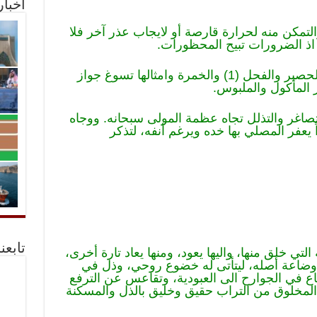
أخبا
لتمكن منه لحرارة قارصة أو لايجاب عذر آخر فلا
اذ الضرورات تبيح المحظورات.
والاحاديث الواردة في الصلاة على الحصير والفحل (1) والخمرة وامثالها تسوغ جواز
المأكول والملبوس.
تصاغر والتذلل تجاه عظمة المولى سبحانه. ووجاه
ً يعفر المصلي بها خده ويرغم أنفه، لتذكر
تابعن
تي خلق منها، واليها يعود، ومنها يعاد تارة أخرى،
وضاعة أصله، ليتأتى له خضوع روحي، وذل في
ع في الجوارح الى العبودية، وتقاعس عن الترفع
 المخلوق من التراب حقيق وخليق بالذل والمسكنة