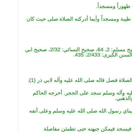
هوراً ومسجداً.
طيبة ومسجداً وأيما أدركته الصلاة صلى حيث كان
(1) صحيح البخاري: 1/86، 113، صحيح مسلم: 2، 64، صحيح النسائي: 2/32، صحيح ابي
عليه وآله وسلم سجد على الحجر. أخرجه الحاكم
عيناي رسول الله صلى الله عليه وسلم وعلى أنفه
كبر فيسجد فيمكن جبهته حتى تطمئن مفاصلة