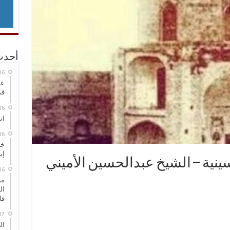
أحدث
عر
في
انطلاق
خط
إي
ينية – الشيخ عبدالحسين الأميني
من
ال
قا
ال