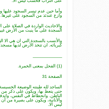
على التراب فحسب ليس الا.
وأما حين عدم تيسر السجود عليها وا
وازع عندئذ من السجود على غيرها. 
السجدة على ما ينبت من الأرض غير 
والأنسب بالسجدة التي ان هي الا ال
كبريائه. ان تتخذ الأرض لديها مسجدا
____________
(1) الفحل بمعنى الخمرة.
الصفحة 31
الساجد لله طينته الوضيعة الخسيسة ال
حتى يتعظ بها، ويكون على ذكر من 
الباطن. وانحطاط في النفس، واندفا
والأنانية، ويكون على بصيرة من أن
ليس الا.