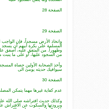
الصفحة 28
الصفحة 29
واتخاذ الأرض مسجداً، فإن الواجب 
المسلمة على بكرة أبيهم أن يسجد 
وطهوراً. من المتفق عليه، أصفق عليه
من السجود عليها، أو على ما ينبت من
وأخذ الصحابة الأولين حصاة المسجد عن
سيوافيك حديثه يومئ الى
الصفحة 30
عدم كفاية غيرها مهما يتمكن المصلي
وكذلك حديث افتراشه صلى الله عليه
وبرودتها والسكوت عن الافتراش عل