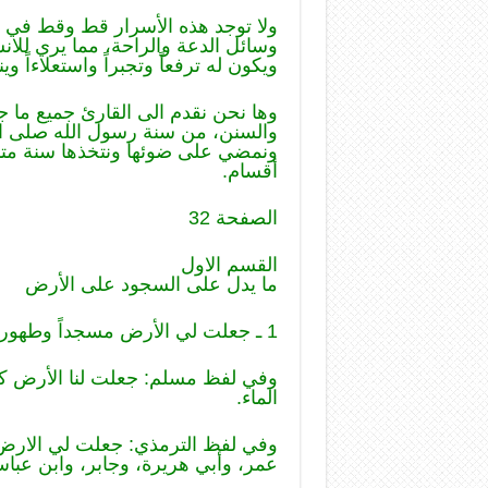
ولا توجد هذه الأسرار قط وقط في ا
وسائل الدعة والراحة، مما يري للا
ويكون له ترفعاً وتجبراً واستعلاءاً
وها نحن نقدم الى القارئ جميع ما 
والسنن، من سنة رسول الله صلى الله
ونمضي على ضوئها ونتخذها سنة متبع
أقسام.
الصفحة 32
القسم الاول
ما يدل على السجود على الأرض
1 ـ جعلت لي الأرض مسجداً وطهوراً.
وفي لفظ مسلم: جعلت لنا الأرض كلها 
الماء.
وفي لفظ الترمذي: جعلت لي الارض ك
عمر، وأبي هريرة، وجابر، وابن عباس،