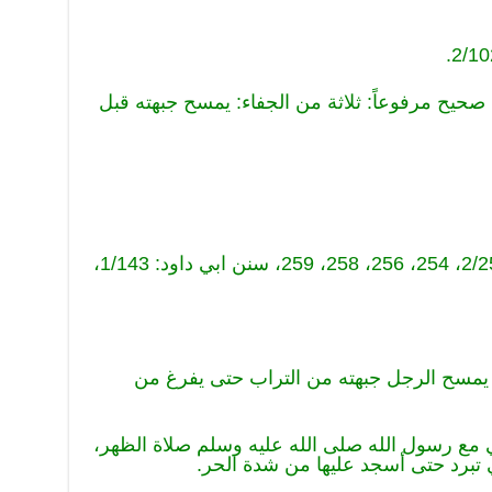
 صحيح مرفوعاً: ثلاثة من الجفاء: يمسح جبهته قبل
(2) صحيح البخاري: 1/173، 198، 2/253، 254، 256، 258، 259، سنن ابي داود: 1/143،
ا يمسح الرجل جبهته من التراب حتى يفرغ من
لي مع رسول الله صلى الله عليه وسلم صلاة الظهر،
برد حتى أسجد عليها من شدة الحر.