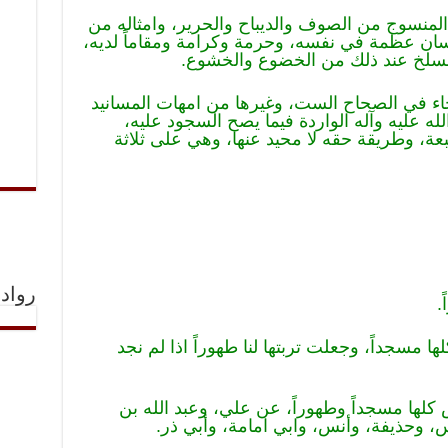
لمنسوج من الصوف والديباح والحرير، وامثاله من
نسان عظمة في نفسه، وحرمة وكرامة ومقاماً لديه،
 وينسلخ عند ذلك من الخضوع والخشوع.
جاء في الصحاح الست، وغيرها من امهات المسانيد
 عليه وآله الواردة فيما يصح السجود عليه،
ة، وطريقة حقه لا محيد عنها، وهي على ثلاثة
رواد 
مسجداً، وجعلت تربتها لنا طهوراً اذا لم نجد
لها مسجداً وطهوراً، عن علي، وعبد الله بن
 وحذيفة، وأنس، وابي امامة، وأبي ذر. ‌‌‌