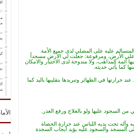
ال
مس
مو
‏ي
بص
‏ي
المتسالم عليه على المصلي لدى جميع الأمة
كي
على الأرض، ومرفوعة: جعلت لي الأرض مسجداً
ا أئمة المذاهب، ولا مندوحة لدى الاختيار والامكان
‏ي
ها كما يأتي حديثه.
تذ
‏ي
د حرارتها في الظهائر وتبريدها بتقليبها باليد كما
ال
مض
 من السجود عليها ولو بالعلاج ورفع العذر.
الأما
 وآله تحت يديه اللباس عند حرارة الحصاة
ى المسجد والسجود عليه يؤيد ايجاب السجدة