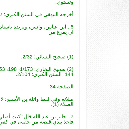
وتستوي.
أخرجه البيهقي في السنن الكبرى: 2/102.
6 ـ ابن عباس، وانس، وبريدة باسناد
ان يفرغ من
____________
(1) صحيح النسائي: 2/32.
144، السنن الكبرى: 2/104.
الصفحة 34
صلاته وفي لفظ واثلة بن الأسقع: ل
الصلاة (1).
7 ـ جابر بن عبد الله قال: كنت أص
فآخذ بيدي قبضة من حصى في كفي ت