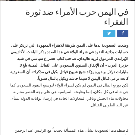
في اليمن حرب الأمراء ضد ثورة
الفقراء
وضعت السعودية يدها على اليمن طريقة للاهتراء المعهودة التي ترتكز على
حسابات بدائية للنفوذ في شراء الولاء.في هذا الصدد يذكر الباحث الأكاديمي
الإيرلندي المرموق فريد هاليداي، صاحب كتاب «صراع سياسي في شبه
جزيرة العرب» أن الإنفاق السنوي السعودي على القبائل اليمنية بلغ 3
مليارات دولار. وبدوره يؤكد شيخ شيوخ قبائل بكيل في مذكراته أن السعودية
كانت ترعى قبائل اليمن لا سيما حاشد وبكيل بالمال سنوياً.
لكن توزيع المال في اليمن لم يكن لشراء الولاء لتوسيع النفوذ السعودي كما
هي حاله في كل مكان، إنما وظيفته السياسية هي على وجه الحصر محاربة
محاولات بناء الجيش وباقي المحاولات الجادة في إرساء نواتات الدولة بمنأى
عن اليد الطولى للقبائل.
فاصطدمت السعودية بشأن هذه المسألة تحديداً مع الرئيس عبد الرحمن