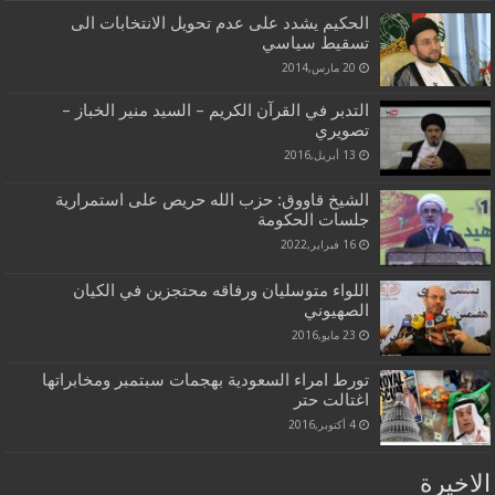
الحكيم يشدد على عدم تحويل الانتخابات الى
تسقيط سياسي
20 مارس,2014
التدبر في القرآن الكريم – السيد منير الخباز –
تصويري
13 أبريل,2016
الشيخ قاووق: حزب الله حريص على استمرارية
جلسات الحكومة
16 فبراير,2022
اللواء متوسليان ورفاقه محتجزين في الكيان
الصهيوني
23 مايو,2016
تورط امراء السعودية بهجمات سبتمبر ومخابراتها
اغتالت حتر
4 أكتوبر,2016
الاخيرة