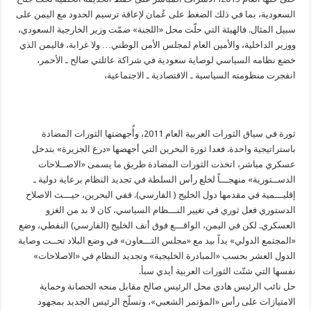
السعودية، بما في ذلك الضغط على عُمان لإعاقة ترسيم الحدود مع اليمن على
سبيل المثال. فالهيئة التي حلّت محل «اللجنة» ضمّت وزير الخارجية السعودي،
ووزير الداخلية، والأمين العام لمجلس الأمن الوطني… ولا غرابة، فاليمن الذي
خضع نظامه السياسي لوصاية سعودية في شراكة عائلتي صالح ـ الأحمر،
انفجرت منظومته السياسية ـ الاقتصادية ـ الاجتماعية،
ثورة في سياق الثورات العربية العام 2011، وأُجهضتها الثورات المضادة
باستراتيجية واحدة. فعدا ثورة البحرين التي أجهضها «درع الجزيرة» بتدخل
عسكري مباشر، اتخذت الثورات المضادة طريق ما يسمى «الاصــلاحات
الدســتورية» منهجـــاً لخلع رأس السلطة في تجديد النظام برعاية دولية ـ
إقليـــمية في مقدمها دول الخليج ( الفارسي). ففي البحرين، حيـــث الاصلاح
الدستوري فعل ثوري في تغيير النـــظام السياسي، كان لا بد من الغزو
العسكري. لكن في اليمن، الواقـــع فوق أنف الخليج (الفارسي) النفطي، وضع
«المجتمع الدولي» يداً بيد مع «مجلس التـــعاون» في وضع البلاد تحــت وصاية
الدول العشر بحسب «المبادرة الخليجية» وتجديد النظام في «الاصلاحات»
نفسها التي شتّت الثورات العربية أيدي سبأ.
حل نائب الرئيس هادي محل الرئيس صالح مقابل منحه الحصانة وحماية
الامتيازات على رأس «المؤتمر الشعبي»، وتسلّح الرئيس الجديد بمجهود