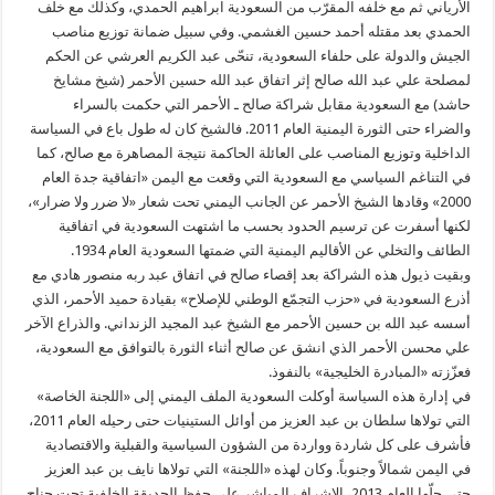
الأرياني ثم مع خلفه المقرّب من السعودية ابراهيم الحمدي، وكذلك مع خلف
الحمدي بعد مقتله أحمد حسين الغشمي. وفي سبيل ضمانة توزيع مناصب
الجيش والدولة على حلفاء السعودية، تنحّى عبد الكريم العرشي عن الحكم
لمصلحة علي عبد الله صالح إثر اتفاق عبد الله حسين الأحمر (شيخ مشايخ
حاشد) مع السعودية مقابل شراكة صالح ـ الأحمر التي حكمت بالسراء
والضراء حتى الثورة اليمنية العام 2011. فالشيخ كان له طول باع في السياسة
الداخلية وتوزيع المناصب على العائلة الحاكمة نتيجة المصاهرة مع صالح، كما
في التناغم السياسي مع السعودية التي وقعت مع اليمن «اتفاقية جدة العام
2000» وقادها الشيخ الأحمر عن الجانب اليمني تحت شعار «لا ضرر ولا ضرار»،
لكنها أسفرت عن ترسيم الحدود بحسب ما اشتهت السعودية في اتفاقية
الطائف والتخلي عن الأقاليم اليمنية التي ضمتها السعودية العام 1934.
وبقيت ذيول هذه الشراكة بعد إقصاء صالح في اتفاق عبد ربه منصور هادي مع
أذرع السعودية في «حزب التجمّع الوطني للإصلاح» بقيادة حميد الأحمر، الذي
أسسه عبد الله بن حسين الأحمر مع الشيخ عبد المجيد الزنداني. والذراع الآخر
علي محسن الأحمر الذي انشق عن صالح أثناء الثورة بالتوافق مع السعودية،
فعزّزته «المبادرة الخليجية» بالنفوذ.
في إدارة هذه السياسة أوكلت السعودية الملف اليمني إلى «اللجنة الخاصة»
التي تولاها سلطان بن عبد العزيز من أوائل الستينيات حتى رحيله العام 2011،
فأشرف على كل شاردة وواردة من الشؤون السياسية والقبلية والاقتصادية
في اليمن شمالاً وجنوباً. وكان لهذه «اللجنة» التي تولاها نايف بن عبد العزيز
حتى حلّها العام 2013، الاشراف المباشر على حفظ الحديقة الخلفية تحت جناح