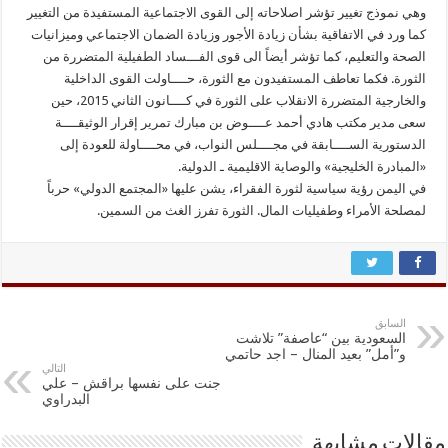
وهي نموذج تغيير تؤشر اصلاحاته إلى القوى الاجتماعية المستفيدة من التغيير
كما ورد في الاتفاقية بشأن زيادة الأجور وزيادة الضمان الاجتماعي وميزانيات
الصحة والتعليم، كما تؤشر أيضاً الى قوى الفـــساد الطفيلية المتضررة من
الثورة. فكما تعاطف المستفيدون مع الثورة، حــــاولت القوى الداخلية
والخارجية المتضررة الانقلاب على الثورة في كــــانون الثاني 2015، حين
سعى مدير مكتب هادي أحمد عــــوض بن مبارك تمرير إقرار الوثيقــــة
الدستورية الســــابقة في مجــــلس النواب، في محــــاولة للعودة إلى
«المبادرة الخليجية» والوصاية الاقليمية ـ الدولية.
في اليمن رؤية سياسية لثورة الفقراء، يشن عليها «المجتمع الدولي» حرباً
لمصلحة الأمراء وطفيليات المال. الثورة تفرز الغث من السمين.
السابق
السعودية بين “عاصفة” تلاشت
و”أمل” بعيد المنال – اجد حاتمي
التالي
جنت على نفسها براقش – علي
البدراوي
مقالات مشابهة