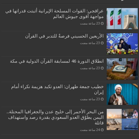
عراقجي: القوات المسلحة الإيرانية أثبتت قدراتها في
مواجهة أقوى جيوش العالم
الأربعين الحسيني فرصةٌ للتدبر في القرآن
انطلاق الدورة 46 لمسابقة القرآن الدولية في مكة
خطيب جمعة طهران: العدو تكبد هزيمة نكراء أمام
إيران
من البحر الأحمر إلى خليج عدن والجغرافيا المحتلة..
اليمن يطوّق العدو السعودي بقدرة رصد واستهداف
قاتلة