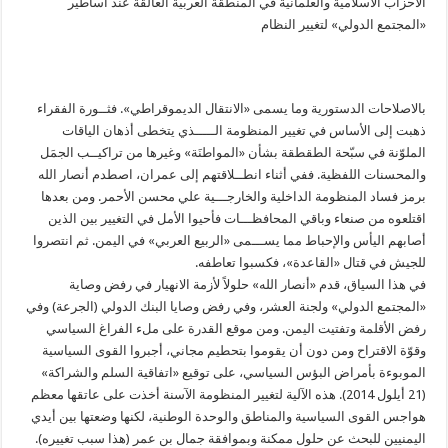
الأحزاب الاسلامية والعلمانية في المنطقة العربية العالقة عند أساطير
«المجتمع الدولي» لتغيير النظام
بالاصلاحات الدستورية وما يسمى «الانتقال الديموقراطي». فثــورة الفقراء
ذهبت إلى الأساس في تغيير المنظومة الـــــذي يتخطى أذهان الياقات
الملوّنة في سبّحة الطقطقة بشأن «المواطنَة» وغيرها من تراكيــب الجمَل
والمحسنات اللفظية. ففي أثناء انطــلاقتهم إلى عمران، اصطدم أنصار الله
برمز فساد المنظومة الداخلية والخارجـــية علي محسن الأحمر. ومن بعدها
اقتلعوه من صنعاء وباقي المحافظـــات فأحيوا الأمل في التغيير بين الذين
أصابهم اليأس والإحباط مما يســـمى «الربيع العربي» في اليمن. ثم انتصروا
للجيش في قتال «القاعدة»، فكسبوا تعاطفه.
في هذا السياق، قدم «أنصار الله» حلولاً لأزمة الانهيار في رفض وصاية
«المجتمع الدولي» ولجنة العشر، وفي رفض وصايا البنك الدولي (الجرعة) وفي
رفض الأقلمة وتفتيت اليمن. ومن موقع القدرة على ملء الفراغ السياسي
وقوّة الاقتراح ومن دون أن يقوموا بتحطيم مجاني، أجبروا القوى السياسية
الموبوءة بأمراض البؤس السياسي، على توقيع «اتفاقية السلم والشراكة»
(21 أيلول 2014). هذه الآلية لتغيير المنظومة الآسنة أخذت على عاتقها معظم
هواجس القوى السياسية والمناطق والوحدة الوطنية، لكنها وضعتها بين أيدي
اليمنيين للبحث عن حلول ممكنة وبموافقة جمال بن عمر (هذا سبب تغييره).