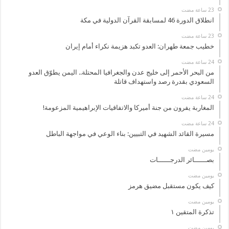
انطلاق الدورة 46 لمسابقة القرآن الدولية في مكة
خطيب جمعة طهران: العدو تكبد هزيمة نكراء أمام إيران
من البحر الأحمر إلى خليج عدن والجغرافيا المحتلة.. اليمن يطوّق العدو
السعودي بقدرة رصد واستهداف قاتلة
المغاربة يفرون من جنة أميركا والاتفاقيات الإبراهيمية المزعومة!
مسيرة القائد الشهيد في التبيين: بناء الوعي في مواجهة الباطل
‏يومين مضت
بصــــــائر الدرجــــــات
‏يومين مضت
كيف يكون مستقبل مضيق هرمز
‏يومين مضت
تذكرة المتقين ١
‏يومين مضت