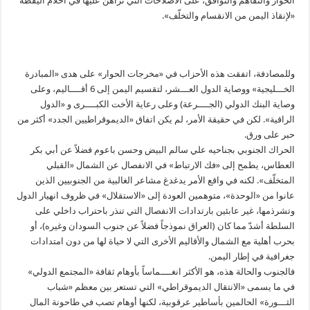
الحوار والتفاهم والتوافق، على الاصلاحات التي تراهن عليها في أحلام اليقظة
«لإنقاذ اليمن من الانقسام والتخلّف».
وللمصادفة، اتفقت هذه الأحزاب في «مخرجات الحوار» على هدى «المبادرة
الخـــليجية» ووصاية الدول العـــشر، لتقسيم اليمن إلى 6 أقــــاليم، وعلى
وصاية البنك الدولي (الجــــرعة) وعلى رعاية الأخت الكبــــرى و «الدول
الراقية». لكن في حقيقة الأمر، لم يكن اتفاق «الديموقراطيين الجدد» أكثر من
حبر على ورق.
الحراك الجنوبي بجناحيه علي سالم البيض وحسن باعوم فضلاً عن أبي بكر
العطاس، يطمح إلى «فك الارتباط» في الانفصال عن الشمال «القبلي
المتخلّف». لكنه في واقع الأمر يدغدغ مشاعر الغالبية من الجنوبيين الذين
عانوا من «الوحدة»، متوهمين العودة إلى «الاستقلال» في ظروف انهيار الدول
وتشرذمها، غير عابئين بارتدادات الانفصال التي تنذر باحتراب داخلي على
السلطة أشدّ مما كان (العراق نموذجاً فضلاً عن جنوب السودان وغيره)، أو
بحرب أهلية مع الشمال والأقاليم الأخرى التي لا حياة لها من دون امتدادات
جغرافية في إطار اليمن.
فالجنوب والحالة هذه، هو الأكثر انغــــماساً بأوهام ثقافة «المجتمع الدولي»
في ما يسمى «الانتقال الديموقراطي» التي تستعر بين معظم «شباب
الثـــورة» الحالمين بأساطير عرقوبية، لكنها أوهام تصب في طاحونة المال