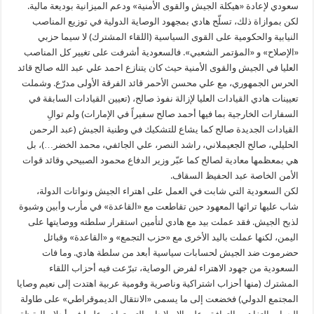
سعودي لإعادة «هيكلة الجيش والقوى الأمنية» ودعم الميزانية بوديعة مالية.
لكن بموازاة ذلك، تسلّح هادي بمجهود الوصاية الدولية في توزيع المناصب
النيابية والحكومية على القوى السياسية (اللقاء المشترك) لا سيما حزبي
«الإصلاح» و «المؤتمر الشعبي». فالسعودية أشرفت على تغيير كل المناصب
العليا في الجيش والقوى الأمنية حيث كان يتنازع احمد علي عبد الله صالح قائد
الحرس الجمهوري، مع علي محسن الأحمر قائد الفرقة الأولى مدرّع. وشملت
تعيينات هادي القيادات العليا لإزالة نفوذ صالح، (تعيين القيادات السابقة في
السفارات الخارجية بما فيها أحمد صالح سفيراً في الإمارات) ولم توالِ
القيادات الجديدة صالح كما يشاع للتشكيك في وطنية الجيش (عبد الرحمن
الحليلي، صالح الجعيملاني، راشد النصر، علي الجائفي، محمد الخضر…)، بل
هي بمعظمها معادية لصالح كما عبّر وزير الدفاع محمود الصبيحي وقائد قوات
الأمن الخاصة عبد الحفيظ السقاف.
لكن السعودية التي شابت في العمل على اهتراء الجيش ونواتات الدولة،
شاب عليها تراثها المعهود حين تقاطعت مع «القاعدة» في مأرب وأبين وشبوة
لذبح الجيش. فقد عملت بيد مع هادي لتأمين استقرار سلطته ووصايتها على
اليمن، لكنها عملت باليد الأخرى مع «حزب التجمع» و «القاعدة» وقبائل
حضرموت ضد الجيش لحسابات سياسية أبعد من سلطة هادي. وما فات
السعودية من جهود الاهتراء لفرض الوصاية، تبرّعت فيه أحزاب اللقاء
المشترك (منها أحزاب اشتراكية وناصرية وقومية عربية اهتدت إلى نعيم وصايا
المجتمع الدولي) فخضعت إلى ما يسمى «الانتقال الديموقراطي» على طاولة