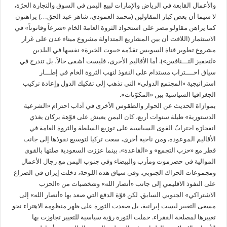
والأعمال القابعة في الرياض والإمارات لبيع اليمن في السوق والتجارة الحرّة،
لا سيما أن بعض كبار المقاولين (محمد العمودي، شاهر عبد الحق…) يراهنون
كما يراهن مقاولو مصر على استحواذ الثروة العامة الخام «شرعاً وقانوناً» في
الاستثمار (اللافت أن بين المشاريع المتداولة مشروع ميناء عدن على غرار
مشروع تطوير قناة السويس تقدّمه «بيوت الخبرة» نفسها في البلدين
«لتحفيز التـــنافس»). أما الأقاليم الأخرى، فليست أشفى حالاً، بل تندرج في
سياق احــــتراب مستدام على النفوذ لنهب الثروة الخام في إطـــار
استراتيجية «المجتمع الدولي» التي تذهب إلى تفكيك الدول وإعادة تركيب
الجغرافيا السياسية بين «المكوّنات».
بموازاة الحديث عن الحوار والطقوس الأخرى في آداب احترام «الشرعية
الدستورية» طيلة سنوات أربع، كان اليمن يعيش على فوّهة بركان يغذي
انفجارَه احترابُ القوى السياسية على توزيع السلطة والثروة العامة في
الأقاليم الموعودة. ومن ناحية أخرى، سعت تركيا لتوسيع نفوذها إلى جانب
قطر مع «حزب التجمع» و «القاعدة». بينما عززت السعودية صلتها بالقوى
الموالية في حضرموت ومأرب والبيضاء وفي جنوب اليمن مع رجال الأعمال
ومجموعات الحراك الجنوبي. وفي سياق هذه اللوحة، دخلت إيران في الصراع
على النفوذ الاقليمي إلى جانب «أنصار الله» وشخصيات من «الحزب
الاشتراكي» الجنوبي السابق. لكن قوّة الدفع التي صعد بها «أنصار الله» إلى
مسعى التغيير ليست إيرانية، بل صعدت الثورة على ظهر منظومة الاهتراء نحو
تغييرها لمصلحة الفقراء. حملت الثورة رؤية سياسية للتغيير تجاوزت بها