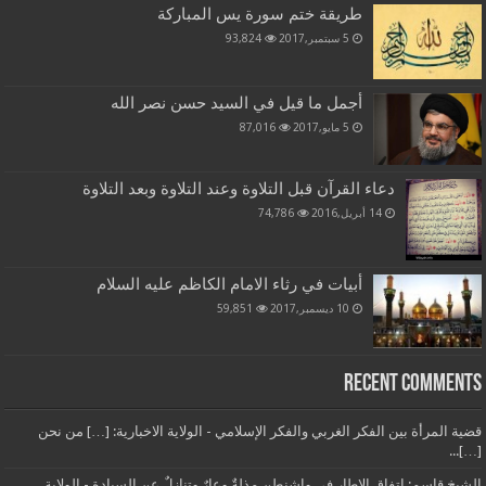
طريقة ختم سورة يس المباركة
5 سبتمبر,2017
93,824
أجمل ما قيل في السيد حسن نصر الله
5 مايو,2017
87,016
دعاء القرآن قبل التلاوة وعند التلاوة وبعد التلاوة
14 أبريل,2016
74,786
أبيات في رثاء الامام الكاظم عليه السلام
10 ديسمبر,2017
59,851
Recent Comments
قضية المرأة بين الفكر الغربي والفكر الإسلامي - الولاية الاخبارية: […] من نحن
[…]...
الشيخ قاسم: اتفاق الإطار في واشنطن مذلةٌ وعارٌ وتنازلٌ عن السيادة - الولاية