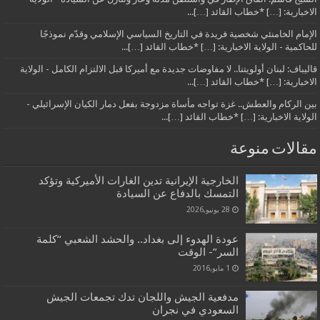
الاخبارية: […] *خطاب القائد […]...
الإمام الخامنئي شخصية فريدة في التاريخ السياسي الإسلامي وقدّم نموذجًا
للحاكمية - الولاية الاخبارية: […] *خطاب القائد […]...
قاليباف: لبنان أولويتنا.. لا مفاوضات جديدة مع أميركا قبل الالتزام الكامل - الولاية
الاخبارية: […] *خطاب القائد […]...
بين الركام والعطش.. غزة تواجه مأساة مزدوجة بفعل دمار الكيان الإسرائيلي -
الولاية الاخبارية: […] *خطاب القائد […]...
مقالات منوعة
الخارجية الإيرانية تدين الغارات الأميركية وتؤكد
التمسك بالدفاع عن السيادة
28 يونيو,2026
عودة الهدوء إلى بغداد.. والحشد الشعبي “كلمة
السر”- الوقت
1 مايو,2016
مدفعية الجيش واللجان تدك تجمعات الجيش
السعودي في نجران