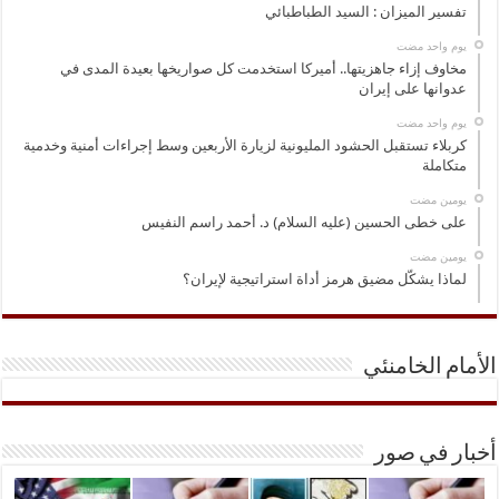
تفسير الميزان : السيد الطباطبائي
‏يوم واحد مضت
مخاوف إزاء جاهزيتها.. أميركا استخدمت كل صواريخها بعيدة المدى في
عدوانها على إيران
‏يوم واحد مضت
كربلاء تستقبل الحشود المليونية لزيارة الأربعين وسط إجراءات أمنية وخدمية
متكاملة
‏يومين مضت
على خطى الحسين (عليه السلام) د. أحمد راسم النفيس
‏يومين مضت
لماذا يشكّل مضيق هرمز أداة استراتيجية لإيران؟
الأمام الخامنئي
أخبار في صور