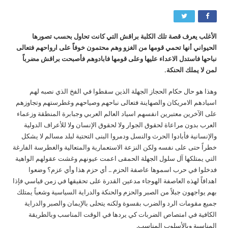
الأغلب يعرف قصة تلك الكلبة براقش التي كانت تحاول بحسب تصورها
الحيواني أنها تحمي قومها من الغزو وهم محتمون خوفاً على ارواحهم فتعالى
نباحها فاستدل الاعداء عليها وعلى قومها فابادوهم فأصبحت براقش مضرباً
لمن لا يملك الحنكة.
وهذا هو حال حكام الحجاز الجهلة الذين سقطوا في الفخ الذي نصبه لهم
اسيادهم الامريكان والصهاينة فتعالى نباحهم وصياحهم وغطرستهم وتجاوزهم
على الآخرين معتبرين انفسهم اسياد العالم العربي وجبابرة المنطقة وزعماء
العرب بدون مراعاة لحقوق الجوار ولا لحقوق الإنسان ولا للأعراف الدولية
والإنسانية فأبادوا الحرث والنسل ودمروا البنى التحتية لبلد مسالم لا يشكل
خطراً حتى على نفسه ولكن النزعة الاستعمارية والمتعالية والغطرسة الفارغة
التي يمتلكها آل سلول الجهلة الحمقى اعمت عيونهم وغشت عقولهم الواهية
فدخلوا في حرب اسموها عاصفة الحزم .. أي حزم هذا وأي عزم؟ وضعوا
اهدافاً لهذه العاصفة الهوجاء مدعين القدرة على تحقيقها في زمن قياسي فإذا
بهم يواجهون جبلاً من الصبر والحزم والحنكة والدراية السياسية وشعباً يمتلك
جميع مقومات الرد والضرب بقسوة ولكنه يتحلى بالإيمان والصبر والدراية
الكافية في امتصاص الضربات كي يردها في الوقت المناسب وبالطريقة
المناسبة وبالأسلوب المناسب.