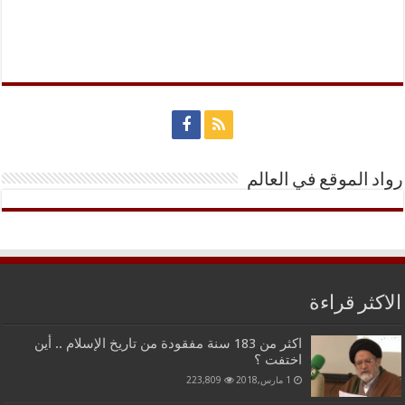
رواد الموقع في العالم
الاكثر قراءة
اكثر من 183 سنة مفقودة من تاريخ الإسلام .. أين
اختفت ؟
1 مارس,2018
223,809