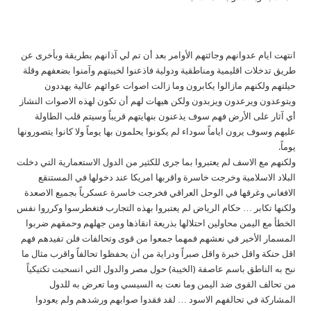
انتهت ايام عدوانهم وجائتهم الأوامر بعد أن تم لي آذانهم بطريقة وبأخرى عن
طريق تدخلات اقليمية ومناطقية ودولية فاذعنوا لخيبتهم وآمنوا بضعفهم وقلة
حيلتهم ولكنهم مازالوا يكابرون وما زالت اصوات عوائهم عالية يهددون
ويتوعدون ويرعدون ويزبدون ولكن هيهات لهم أن تكون لهذه الاصوات النشاز
أي آثار على الأرض فهم سوف يذعنون بنهايتهم قريباً وسيتم قلب الطاولة
عليهم وسوف يرون اياماً سوداء لم يكونوا يحلمون بها يوماً ولا كانوا يتصورونها
يوماً.
ولكنهم مع الاسف لم يعتبروا بما جرى للكثير من الدول الاستعمارية التي دخلت
البلاد الاسلامية وخرجت خاسرة واقربها امريكا عند دخولها في المستنقع
الافغاني وغرقها في الوحل العراقي فخرجت خاسرة عسكرياً بجميع الاصعدة
ولكنها تكابر … حكام الرياض لم يعتبروا بهذه التجارب فتغطرسوا وكرروا نفس
الخطأ مع اليمن محاولين احتلالها بذريعة انقاذها ومن جهلهم وحمقهم ضربوا
المسمار الأخير في نعشهم فمهما جمعوا من قوى وتحالفات فلن تفيدهم فهم
اقل حنكة واقل خبرة واقل صبراً ودراية من أن يحفظوا تحالفاً واقرب مثال ما
نبح به الناطق باسم عاصفة (الخيبة) حول مصر والدول التي انسحبت تكتيكياً
من تحالف القوى ضد اليمن وما نعت به السيسي وما تعرض به للدول
المشاركة في تحالفهم الاسود … لقد فقدوا صوابهم ورشدهم ولم يعودوا