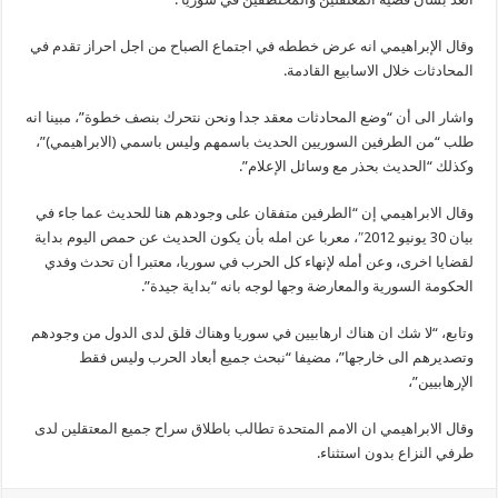
وقال الإبراهيمي انه عرض خططه في اجتماع الصباح من اجل احراز تقدم في
المحادثات خلال الاسابيع القادمة.
واشار الى أن “وضع المحادثات معقد جدا ونحن نتحرك بنصف خطوة”، مبينا انه
طلب “من الطرفين السوريين الحديث باسمهم وليس باسمي (الابراهيمي)”،
وكذلك “الحديث بحذر مع وسائل الإعلام”.
وقال الابراهيمي إن “الطرفين متفقان على وجودهم هنا للحديث عما جاء في
بيان 30 يونيو 2012″، معربا عن امله بأن يكون الحديث عن حمص اليوم بداية
لقضايا اخرى، وعن أمله لإنهاء كل الحرب في سوريا، معتبرا أن تحدث وفدي
الحكومة السورية والمعارضة وجها لوجه بانه “بداية جيدة”.
وتابع، “لا شك ان هناك ارهابيين في سوريا وهناك قلق لدى الدول من وجودهم
وتصديرهم الى خارجها”، مضيفا “نبحث جميع أبعاد الحرب وليس فقط
الإرهابيين”،
وقال الابراهيمي ان الامم المتحدة تطالب باطلاق سراح جميع المعتقلين لدى
طرفي النزاع بدون استثناء.