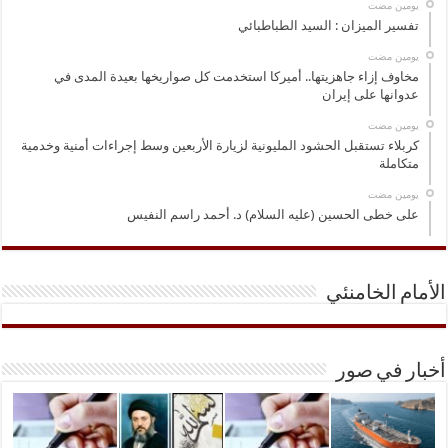
‏يومين مضت
تفسير الميزان : السيد الطباطبائي
‏يومين مضت
مخاوف إزاء جاهزيتها.. أميركا استخدمت كل صواريخها بعيدة المدى في
عدوانها على إيران
‏يومين مضت
كربلاء تستقبل الحشود المليونية لزيارة الأربعين وسط إجراءات أمنية وخدمية
متكاملة
‏يومين مضت
على خطى الحسين (عليه السلام) د. أحمد راسم النفيس
الأمام الخامنئي
أخبار في صور