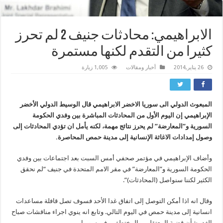
الابراهيمي: محادثات جنيف 2 لم تحرز
كثيرا من التقدم لكنها مستمرة
26 يناير,2014
أخبار ومقالات
1,005 زيارة
المبعوث الدولي الى سوريا الاخضر الابراهيمي قال الوسيط الدولي الأخضر
الإبراهيمي إن اليوم الأول من المحادثات المباشرة بين وفدي الحكومة
السورية و”المعارضة” لم يحرز نتائج مهمة، لكنه يأمل ان تؤدي المحادثات إلى
وصول إمدادات الاغاثة الإنسانية إلى مدينة حمص المحاصرة.
وأضاف الإبراهيمي في مؤتمر صحفي أمس السبت بعد اجتماعات بين وفدي
الحكومة السورية و”المعارضة” في مقر الامم المتحدة في جنيف “لم نحقق
الكثير لكننا سنواصل (المحادثات)”.
وقال انه اذا أمكن التوصل إلى اتفاق غدا الأحد فسوف تصل قافلة مساعدات
انسانية إلى مدينة حمص في اليوم التالي. وتابع انه ينوي اجراء مناقشات صباح
الغد بشأن قضية المعتقلين والمختطفين في سوريا .