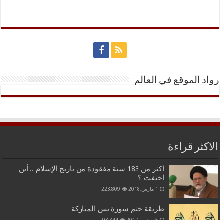
رواد الموقع في العالم
الاكثر قراءة
اكثر من 183 سنة مفقودة من تاريخ الإسلام .. أين
اختفت ؟
1 مارس,2018
223,809
طريقة ختم سورة يس المباركة
5 سبتمبر,2017
93,844