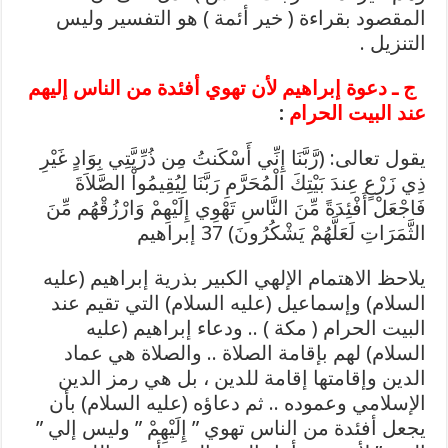
المقصود بقراءة ( خير أئمة ) هو التفسير وليس
التنزيل .
ج ـ دعوة إبراهيم لأن تهوي أفئدة من الناس إليهم
عند البيت الحرام
:
يقول تعالى: (رَّبَّنَا إِنِّي أَسْكَنتُ مِن ذُرِّيَّتِي بِوَادٍ غَيْرِ
ذِي زَرْعٍ عِندَ بَيْتِكَ الْمُحَرَّمِ رَبَّنَا لِيُقِيمُواْ الصَّلاَةَ
فَاجْعَلْ أَفْئِدَةً مِّنَ النَّاسِ تَهْوِي إِلَيْهِمْ وَارْزُقْهُم مِّنَ
الثَّمَرَاتِ لَعَلَّهُمْ يَشْكُرُونَ) 37 إبراهيم
يلاحظ الاهتمام الإلهي الكبير بذرية إبراهيم (عليه
السلام) وإسماعيل (عليه السلام) التي تقيم عند
البيت الحرام ( مكة ) .. ودعاء إبراهيم (عليه
السلام) لهم بإقامة الصلاة .. والصلاة هي عماد
الدين وإقامتها إقامة للدين ، بل هي رمز الدين
الإسلامي وعموده .. ثم دعاؤه (عليه السلام) بأن
يجعل أفئدة من الناس تهوي ” إِلَيْهِمْ ” وليس إلي ”