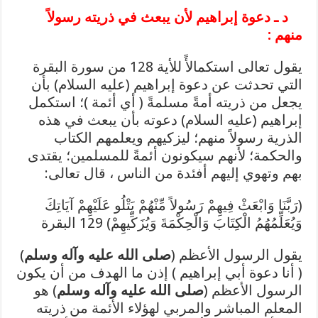
د ـ دعوة إبراهيم لأن يبعث في ذريته رسولاً
منهم :
يقول تعالى استكمالأً للأية 128 من سورة البقرة
التي تحدثت عن دعوة إبراهيم (عليه السلام) بأن
يجعل من ذريته أمةً مسلمةً ( أي أئمة )؛ استكمل
إبراهيم (عليه السلام) دعوته بأن يبعث في هذه
الذرية رسولاً منهم؛ ليزكيهم ويعلمهم الكتاب
والحكمة؛ لأنهم سيكونون أئمةً للمسلمين؛ يقتدى
بهم وتهوي إليهم أفئدة من الناس ، قال تعالى:
(رَبَّنَا وَابْعَثْ فِيهِمْ رَسُولاً مِّنْهُمْ يَتْلُو عَلَيْهِمْ آيَاتِكَ
وَيُعَلِّمُهُمُ الْكِتَابَ وَالْحِكْمَةَ وَيُزَكِّيهِمْ) 129 البقرة
يقول الرسول الأعظم (
صلى الله عليه وآله وسلم
)
( أنا دعوة أبي إبراهيم ) إذن ما الهدف من أن يكون
الرسول الأعظم (
صلى الله عليه وآله وسلم
) هو
المعلم المباشر والمربي لهؤلاء الأئمة من ذريته