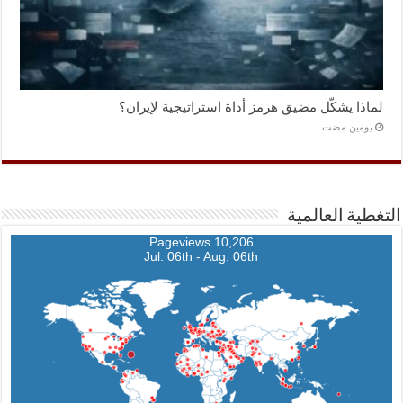
لماذا يشكّل مضيق هرمز أداة استراتيجية لإيران؟
‏يومين مضت
التغطية العالمية
10,206 Pageviews
Jul. 06th - Aug. 06th