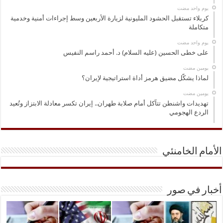
‏يوم واحد مضت
كربلاء تستقبل الحشود المليونية لزيارة الأربعين وسط إجراءات أمنية وخدمية
متكاملة
‏يوم واحد مضت
على خطى الحسين (عليه السلام) د. أحمد راسم النفيس
‏يومين مضت
لماذا يشكّل مضيق هرمز أداة استراتيجية لإيران؟
‏يومين مضت
تهديدات واشنطن تتآكل أمام صلابة طهران.. إيران تكسر معادلة الابتزاز وتُعيد
الردع الهجومي
الأمام الخامنئي
أخبار في صور