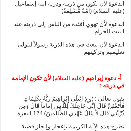
الدعوة لأن تكون من ذريته وذرية ابنه إسماعيل
(عليه السلام) (أُمَّةً مُّسْلِمَةً)
الدعوة لأن تهوي أفئدة من الناس إلى ذريته عند
البيت الحرام
الدعوة لأن يبعث في هذه الذرية رسولاً ليتولى
تعليمهم وتزكيتهم
أ- دعوة إبراهيم (
عليه السلام
) لأن تكون الإمامة
في ذريته :
يقول تعالى : (وَإِذِ ابْتَلَى إِبْرَاهِيمَ رَبُّهُ بِكَلِمَاتٍ
فَأَتَمَّهُنَّ قَالَ إِنِّي جَاعِلُكَ لِلنَّاسِ إِمَاماً قَالَ وَمِن
ذُرِّيَّتِي قَالَ لاَ يَنَالُ عَهْدِي الظَّالِمِينَ) 124 البقرة
تطرح هذه الآية الكريمة بإعجاز وإيجاز قضية