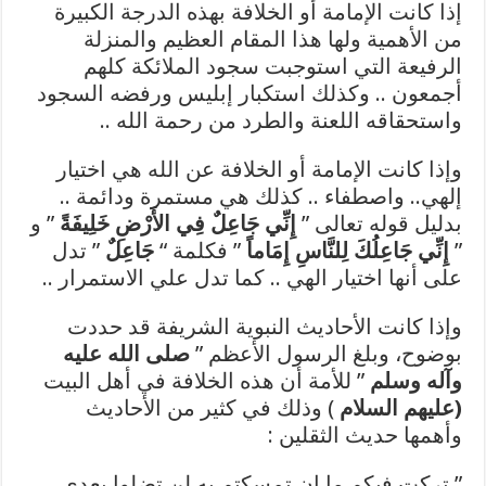
إذا كانت الإمامة أو الخلافة بهذه الدرجة الكبيرة
من الأهمية ولها هذا المقام العظيم والمنزلة
الرفيعة التي استوجبت سجود الملائكة كلهم
أجمعون .. وكذلك استكبار إبليس ورفضه السجود
واستحقاقه اللعنة والطرد من رحمة الله ..
وإذا كانت الإمامة أو الخلافة عن الله هي اختيار
إلهي.. واصطفاء .. كذلك هي مستمرة ودائمة ..
بدليل قوله تعالى ”
إِنِّي جَاعِلٌ فِي الأَرْضِ خَلِيفَةً
” و
”
إِنِّي جَاعِلُكَ لِلنَّاسِ إِمَاماً
” فكلمة “
جَاعِلٌ
” تدل
على أنها اختيار الهي .. كما تدل علي الاستمرار ..
وإذا كانت الأحاديث النبوية الشريفة قد حددت
بوضوح، وبلغ الرسول الأعظم ”
صلى الله عليه
وآله وسلم
” للأمة أن هذه الخلافة في أهل البيت
(
عليهم السلام
) وذلك في كثير من الأحاديث
وأهمها حديث الثقلين :
” تركت فيكم ما إن تمسكتم به لن تضلوا بعدي