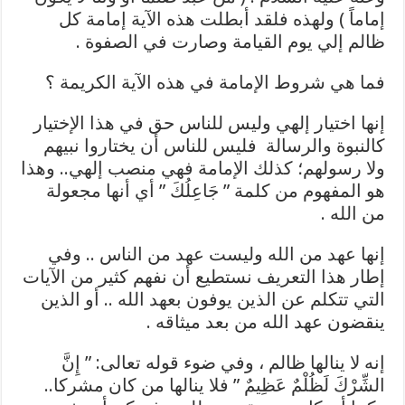
إماماً ) ولهذه فلقد أبطلت هذه الآية إمامة كل
ظالم إلي يوم القيامة وصارت في الصفوة .
فما هي شروط الإمامة في هذه الآية الكريمة ؟
إنها اختيار إلهي وليس للناس حق في هذا الإختيار
كالنبوة والرسالة فليس للناس أن يختاروا نبيهم
ولا رسولهم؛ كذلك الإمامة فهي منصب إلهي.. وهذا
هو المفهوم من كلمة ” جَاعِلُكَ ” أي أنها مجعولة
من الله .
إنها عهد من الله وليست عهد من الناس .. وفي
إطار هذا التعريف نستطيع أن نفهم كثير من الآيات
التي تتكلم عن الذين يوفون بعهد الله .. أو الذين
ينقضون عهد الله من بعد ميثاقه .
إنه لا ينالها ظالم ، وفي ضوء قوله تعالى: ” إِنَّ
الشِّرْكَ لَظُلْمٌ عَظِيمٌ ” فلا ينالها من كان مشركا..