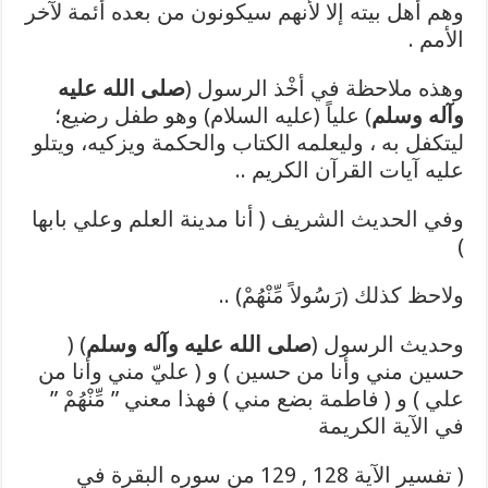
وهم أهل بيته إلا لأنهم سيكونون من بعده أئمة لآخر
الأمم .
وهذه ملاحظة في أخْذ الرسول (
صلى الله عليه
وآله وسلم
) علياً (عليه السلام) وهو طفل رضيع؛
ليتكفل به ، وليعلمه الكتاب والحكمة ويزكيه، ويتلو
عليه آيات القرآن الكريم ..
وفي الحديث الشريف ( أنا مدينة العلم وعلي بابها
)
ولاحظ كذلك (رَسُولاً مِّنْهُمْ) ..
وحديث الرسول (
صلى الله عليه وآله وسلم
) (
حسين مني وأنا من حسين ) و ( عليّ مني وأنا من
علي ) و ( فاطمة بضع مني ) فهذا معني ” مِّنْهُمْ ”
في الآية الكريمة
( تفسير الآية 128 , 129 من سوره البقرة في