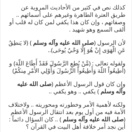
كذلك نص في كثير من الأحاديث المروية عن
طريق العترة الطاهرة وغيرهم على أسمائهم ..
وصفاتهم ، وإن كان هذا يكفي لمن كان له قلب أو
ألقى السمع وهو شهيد .
لأن الرسول (
صلى الله عليه وآله وسلم
) (لا يَنطِقُ
عَنِ الْهَوَى إِنْ هُوَ إِلَّا وَحْيٌ يُوحَى)..
ولقوله تعالى : (مَّنْ يُطِعِ الرَّسُولَ فَقَدْ أَطَاعَ اللّهَ) و
(أَطِيعُواْ اللّهَ وَأَطِيعُواْ الرَّسُولَ وَأُوْلِي الأَمْرِ مِنكُمْ)
وإن كان قول الرسول الأعظم (
صلى الله عليه
وآله وسلم
) يكفي .. وهو يكفي ..
ولكنه لأهمية الأمر وخطورته ومحوريته .. ولاختلاف
الأمة فيه من أول يوم بعد انتقال الرسول الأعظم
(
صلى الله عليه وآله وسلم
) .. كان السؤال دائماً :
أين نجد أمر خلافة أهل البيت في القرآن ؟