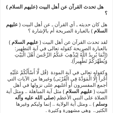
هل تحدث القرآن عن أهل البيت (
عليهم السلام
)
؟
هل كان حديثه ـ أي القرآن ـ عن أهل البيت (
عليهم
السلام
) بالعبارة الصريحة أم بالإشارة ؟
لقد تحدث القرآن عن أهل البيت (
عليهم السلام
)
بالعبارة الصريحة كقوله تعالى في آية التطهير:
(إِنَّمَا يُرِيدُ اللَّهُ لِيُذْهِبَ عَنكُمُ الرِّجْسَ أَهْلَ الْبَيْتِ
وَيُطَهِّرَكُمْ تَطْهِيراً).
وكقوله تعالى في آية المودة (قُل لَّا أَسْأَلُكُمْ عَلَيْهِ
أَجْراً إِلَّا الْمَوَدَّةَ فِي الْقُرْبَى) وغيرها من الآيات التي
أجمع المفسرون أو أغلبهم على نزولها في أهل
البيت (
عليهم السلام
) مثل آية المباهلة .. ومثل آية
الصلاة على النبي الأعظم (
صلى الله عليه وآله
وسلم
) .. ومثل آية الولاية .. إنما وليكم وغيرها
الكثير.. وهي مشهورة وكثيرة .