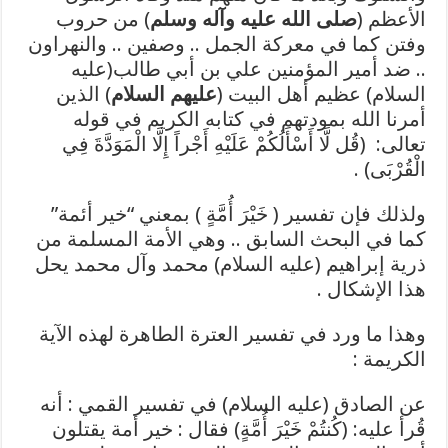
الأعظم (
صلى الله عليه وآله وسلم
) من حروب
وفتن كما في معركة الجمل .. وصفين .. والنهراون
.. ضد أمير المؤمنين علي بن أبي طالب(عليه
السلام) عظيم أهل البيت (
عليهم السلام
) الذين
أمرنا الله بمودتهم في كتابه الكريم في قوله
تعالى: (قُل لَّا أَسْأَلُكُمْ عَلَيْهِ أَجْراً إِلَّا الْمَوَدَّةَ فِي
الْقُرْبَى) .
ولذلك فإن تفسير ( خَيْرَ أُمَّةٍ ) بمعني “خير أئمة”
كما في البحث السابق .. وهي الأمة المسلمة من
ذرية إبراهيم (عليه السلام) محمد وآل محمد يحل
هذا الإشكال .
وهذا ما ورد في تفسير العترة الطاهرة لهذه الآية
الكريمة :
عن الصادق (عليه السلام) في تفسير القمي : أنه
قُرأ عليه: (كُنتُمْ خَيْرَ أُمَّةٍ) فقال : خير أمة يقتلون