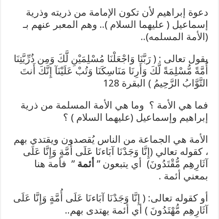
دعوة إبراهيم لأن تكون الإمامة من ذريته وذرية
إسماعيل ( عليهما السلام ).. وهم المعبر عنهم بـ
(الأمة المسلمه)..
يقول تعالى : ( رَبَّنَا وَاجْعَلْنَا مُسْلِمَيْنِ لَّكَ وَمِن ذُرِّيَّتِنَا
أُمَّةً مُّسْلِمَةً لَّكَ وَأَرِنَا مَنَاسِكَنَا وَتُبْ عَلَيْنَآ إِنَّكَ أَنتَ
التَّوَّابُ الرَّحِيمُ ) البقرة 128
فما هي الأمة ؟ وما هي الأمة المسلمة من ذرية
إبراهيم وإسماعيل (عليهما السلام ) ؟
الأمة هي الجماعة من الناس يُقصدون ويقتدي بهم
، كقوله تعالي (إِنَّا وَجَدْنَا آبَاءنَا عَلَى أُمَّةٍ وَإِنَّا عَلَى
آثَارِهِم مُّقْتَدُونَ) أي يتبعون ”
أئمة
” فأمة هنا
بمعني أئمة .
أو كقوله تعالى: ( إِنَّا وَجَدْنَا آبَاءنَا عَلَى أُمَّةٍ وَإِنَّا عَلَى
آثَارِهِم مُّهْتَدُونَ ) أي أئمة يهتدى بهم..