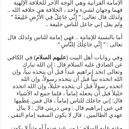
الإمامة القرآنية وهي الوجه الآخر للخلافة الإلهية
فهما وجهان لشيء واحد ، الخلافة هي خلافه الله ..
ولذلك قال تعالى: ” إِنِّي جَاعِلٌ فِي الأَرْضِ خَلِيفَةً ”
ولم يقل إني جاعل للناس خليفة ..
أما بالنسبة للإمامة .. فهي إمامة للناس ولذلك قال
تعالى : ” إِنِّي جَاعِلُكَ لِلنَّاسِ “
وفي روايات أهل البيت (
عليهم السلام
) في الكافي
عن الصادق عليه السلام قال : إن الله تبارك
وتعالى اتخذ إبراهيم عبداً قبل أن يتخذه نبياً، وإن
الله اتخذه نبياً قبل أن يتخذه رسولاً، وإن الله
اتخذه رسولاً قبل أن يتخذه خليلاً، وإن الله اتخذه
خليلاً قبل أن يجعله إماماً ، فلما جمع له الأشياء
قال: إني جاعلك للناس إماماً ، قال فمن عِظَمِها
في عين إبراهيم قال : ومن ذريتي قال : لا ينال
عهدي الظالمين ، قال لا يكون السفيه إمام التقى .
وعنه عليه السلام : ( من عبد صنماً أو وثناً لا يكون