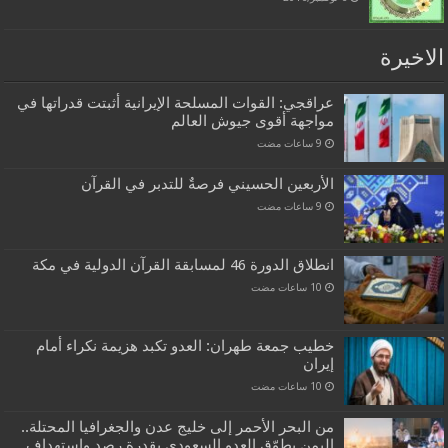
الاخيرة
عراقجي: القوات المسلحة الإيرانية أثبتت قدراتها في
مواجهة أقوى جيوش العالم
الأربعين الحسيني فرصةٌ للتدبر في القرآن
انطلاق الدورة 46 لمسابقة القرآن الدولية في مكة
خطيب جمعة طهران: العدو تكبد هزيمة نكراء أمام
إيران
من البحر الأحمر إلى خليج عدن والجغرافيا المحتلة..
اليمن يطوّق العدو السعودي بقدرة رصد واستهداف