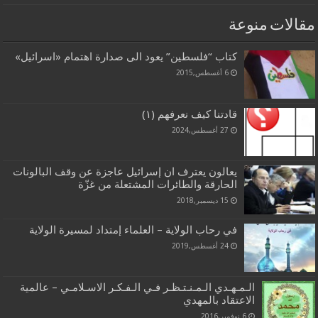
مقالات منوعة
كتاب “فلسطين” يعود الى صدارة اهتمام «اسرائيل»
6 أغسطس,2015
قادتنا كيف نعرفهم (١)
27 أغسطس,2024
يعالون يعترف ان إسرائيل عاجزة عن وقف البالونات
الحارقة والطائرات المشتعلة من غزّة
15 ديسمبر,2018
في رحاب الولاية – العلماء إمتداد لمسيرة الولاية
24 أغسطس,2019
الـمـهـدي الـمـنـتـظـر فـي الـفـكـر الاسـلامـي – عالمية
الاعتقاد بالمهدي
6 نوفمبر,2016