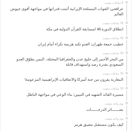
عراقجي: القوات المسلحة الإيرانية أثبتت قدراتها في مواجهة أقوى جيوش
العالم
انطلاق الدورة 46 لمسابقة القرآن الدولية في مكة
خطيب جمعة طهران: العدو تكبد هزيمة نكراء أمام إيران
من البحر الأحمر إلى خليج عدن والجغرافيا المحتلة.. اليمن يطوّق العدو
السعودي بقدرة رصد واستهداف قاتلة
المغاربة يفرون من جنة أميركا والاتفاقيات الإبراهيمية المزعومة!
مسيرة القائد الشهيد في التبيين: بناء الوعي في مواجهة الباطل
‏يوم واحد مضت
بصــــــائر الدرجــــــات
‏يوم واحد مضت
كيف يكون مستقبل مضيق هرمز