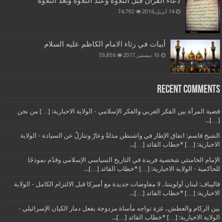
دعاء القرآن قبل التلاوة وعند التلاوة وبعد التلاوة
14 أبريل,2016
74,792
أبيات في رثاء الامام الكاظم عليه السلام
10 ديسمبر,2017
59,856
Recent Comments
قضية المرأة بين الفكر الغربي والفكر الإسلامي - الولاية الاخبارية: […] من نحن
[…]...
الشيخ قاسم: اتفاق الإطار في واشنطن مذلةٌ وعارٌ وتنازلٌ عن السيادة - الولاية
الاخبارية: […] *خطاب القائد […]...
الإمام الخامنئي شخصية فريدة في التاريخ السياسي الإسلامي وقدّم نموذجًا
للحاكمية - الولاية الاخبارية: […] *خطاب القائد […]...
قاليباف: لبنان أولويتنا.. لا مفاوضات جديدة مع أميركا قبل الالتزام الكامل - الولاية
الاخبارية: […] *خطاب القائد […]...
بين الركام والعطش.. غزة تواجه مأساة مزدوجة بفعل دمار الكيان الإسرائيلي -
الولاية الاخبارية: […] *خطاب القائد […]...