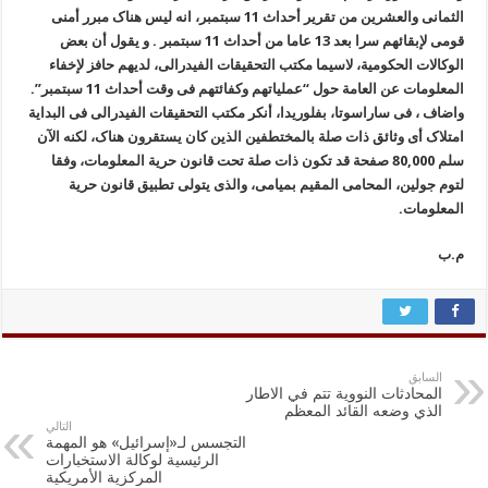
الثمانی والعشرین من تقریر أحداث 11 سبتمبر، انه لیس هناک مبرر أمنی
قومی لإبقائهم سرا بعد 13 عاما من أحداث 11 سبتمبر . و یقول أن بعض
الوکالات الحکومیة، لاسیما مکتب التحقیقات الفیدرالی، لدیهم حافز لإخفاء
المعلومات عن العامة حول “عملیاتهم وکفائتهم فی وقت أحداث 11 سبتمبر”.
واضاف ، فی ساراسوتا، بفلوریدا، أنکر مکتب التحقیقات الفیدرالی فی البدایة
امتلاک أی وثائق ذات صلة بالمختطفین الذین کان یستقرون هناک، لکنه الآن
سلم 80,000 صفحة قد تکون ذات صلة تحت قانون حریة المعلومات، وفقا
لتوم جولین، المحامی المقیم بمیامی، والذی یتولی تطبیق قانون حریة
المعلومات.
م.ب
السابق
المحادثات النووية تتم في الاطار
الذي وضعه القائد المعظم
التالي
التجسس لـ«إسرائيل» هو المهمة
الرئيسية لوكالة الاستخبارات
المركزية الأمريكية