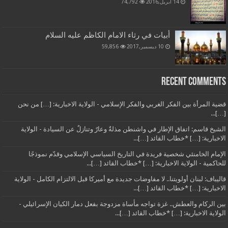
14 أبريل,2016
74,792
أبيات في رثاء الامام الكاظم عليه السلام
10 ديسمبر,2017
59,856
Recent Comments
قضية المرأة بين الفكر الغربي والفكر الإسلامي - الولاية الاخبارية: […] من نحن
[…]...
الشيخ قاسم: اتفاق الإطار في واشنطن مذلةٌ وعارٌ وتنازلٌ عن السيادة - الولاية
الاخبارية: […] *خطاب القائد […]...
الإمام الخامنئي شخصية فريدة في التاريخ السياسي الإسلامي وقدّم نموذجًا
للحاكمية - الولاية الاخبارية: […] *خطاب القائد […]...
قاليباف: لبنان أولويتنا.. لا مفاوضات جديدة مع أميركا قبل الالتزام الكامل - الولاية
الاخبارية: […] *خطاب القائد […]...
بين الركام والعطش.. غزة تواجه مأساة مزدوجة بفعل دمار الكيان الإسرائيلي -
الولاية الاخبارية: […] *خطاب القائد […]...