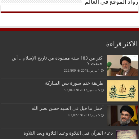
رواد الموقع في العالم
الاكثر قراءة
اكثر من 183 سنة مفقودة من تاريخ الإسلام .. أين
اختفت ؟
1 مارس,2018
223,809
طريقة ختم سورة يس المباركة
5 سبتمبر,2017
93,860
أجمل ما قيل في السيد حسن نصر الله
5 مايو,2017
87,027
دعاء القرآن قبل التلاوة وعند التلاوة وبعد التلاوة