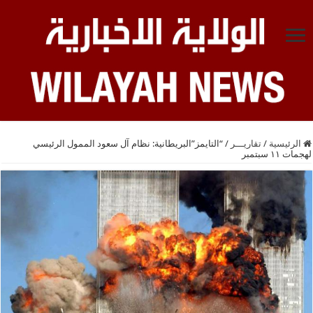
الرئيسية
/
تقاريـــر
/
“التايمز”البريطانية: نظام آل سعود الممول الرئيسي
لهجمات ۱۱ سبتمبر