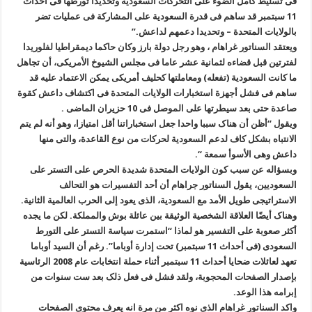
فی تسلیط کامل الضوء علی التحرکات السعودیة وتحدیدا تورطها فی أحداث
11 سبتمبر قد ساهم فی قدرة السعودیة علی المشارکة فی عملیات تضر
بالولایات المتحدة – وتحدیدا دعمهم لداعش.”
ویعتقد السناتور غراهام ، وهو رجل دولة بارز وکان حاکما دیمقراطیا لفلوریدا
لفترتین قبل قضاءه لثمانیة عشر عاما فی مجلس الشیوخ الأمریکی، أن تجاهل
ما کانت السعودیة (تفعله) ومعاملتها کحلیف أمریکی یمکن الاعتماد علیه قد
ساهم فی فشل أجهزة استخبارات الولایات المتحدة فی اکتشاف داعش کقوة
صاعدة حتی بعد سیطرتها على الموصل فی 10 حزیران الماضی .
ویقول “أظن أن هناک سببا واحدا جعل استخباراتنا أقل امتیازا، وهو أنه لم یتم
الانتباه بشکل کاف لدعم السعودیة لحرکات من نوع القاعدة، والتی منها
داعش وهی الأسوأ سمعة “.
وبسؤاله عن سبب کون الولایات المتحدة شدیدة الحرص علی التستر علی
السعودیین، یقول السناتور جراهام أن أحد التفسیرات هو التحالف
الاستراتیجی طویل الأمد مع السعودیة، الذی یعود إلی الحرب العالمیة الثانیة.
وهناک أیضًا العلاقة الشخصیة الوثیقة بین عائلة بوش والمملکة. لکن ما یجده
أکثر صعوبة علی التفسیر هو لماذا “استمرت سیاسة التستر علی التورط
السعودی (فی أحداث 11 سبتمبر) تحت إدارة أوباما”. رغم أن السید أوباما
تعهد لعائلات ضحایا أحداث 11 سبتمبر أثناء حملة انتخابات عام 2008 الرئاسیة
بإصدار الصفحات المحجوبة، ولقد فشل فی فعل ذلک بعد ست سنوات من
إبرامه هذا الوعد.
واکد السناتور غراهام الذی نوه اکثر من مرة انه یعرف محتوى الصفحات