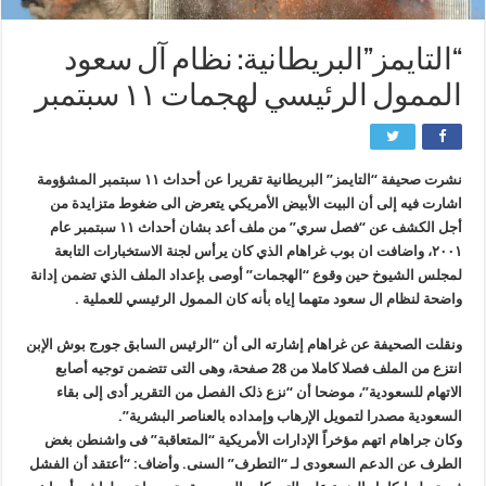
“التايمز”البريطانية: نظام آل سعود
الممول الرئيسي لهجمات ۱۱ سبتمبر
نشرت صحيفة “التايمز” البريطانية تقريرا عن أحداث ۱۱ سبتمبر المشؤومة
اشارت فيه إلى أن البيت الأبيض الأمريكي يتعرض الى ضغوط متزايدة من
أجل الكشف عن “فصل سري” من ملف أعد بشان أحداث ۱۱ سبتمبر عام
۲۰۰۱، واضافت ان بوب غراهام الذي كان يرأس لجنة الاستخبارات التابعة
لمجلس الشيوخ حين وقوع “الهجمات” أوصى بإعداد الملف الذي تضمن إدانة
واضحة لنظام ال سعود متهما إياه بأنه كان الممول الرئيسي للعملية .
ونقلت الصحیفة عن غراهام إشارته الى أن “الرئیس السابق جورج بوش الإبن
انتزع من الملف فصلا کاملا من 28 صفحة، وهی التی تتضمن توجیه أصابع
الاتهام للسعودیة”، موضحا أن “نزع ذلک الفصل من التقریر أدى إلى بقاء
السعودیة مصدرا لتمویل الإرهاب وإمداده بالعناصر البشریة”.
وکان جراهام اتهم مؤخراً الإدارات الأمریکیة “المتعاقبة” فی واشنطن بغض
الطرف عن الدعم السعودی لـ “التطرف” السنی. وأضاف: “أعتقد أن الفشل