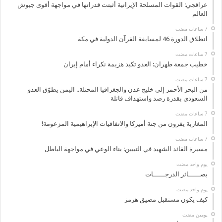
عراقجي: القوات المسلحة الإيرانية أثبتت قدراتها في مواجهة أقوى جيوش
العالم
انطلاق الدورة 46 لمسابقة القرآن الدولية في مكة
خطيب جمعة طهران: العدو تكبد هزيمة نكراء أمام إيران
من البحر الأحمر إلى خليج عدن والجغرافيا المحتلة.. اليمن يطوّق العدو
السعودي بقدرة رصد واستهداف قاتلة
المغاربة يفرون من جنة أميركا والاتفاقيات الإبراهيمية المزعومة!
مسيرة القائد الشهيد في التبيين: بناء الوعي في مواجهة الباطل
‏يوم واحد مضت
بصــــــائر الدرجــــــات
‏يوم واحد مضت
كيف يكون مستقبل مضيق هرمز
‏يومين مضت