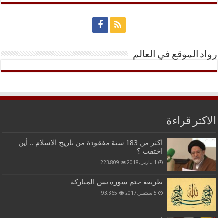
رواد الموقع في العالم
الاكثر قراءة
اكثر من 183 سنة مفقودة من تاريخ الإسلام .. أين
اختفت ؟
1 مارس,2018
223,809
طريقة ختم سورة يس المباركة
5 سبتمبر,2017
93,865