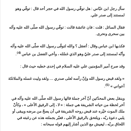
سأل رجل ابن عبّاس : هل توفّي رسول الله في حجر أحد قال : توفّي وهو
لمستند إلى صدر علي.
فقال السائل : قلت : فان عائشة قالت : توفّي رسول الله صلّى الله عليه وآله
بين سحرى ونحرى.
فكذبها ابن عباس وقال : أتعقل ؟ والله لتوفّى رسول الله صلّى الله عليه وآله
(4)
وأنّه لمستند إلى صدر عليّ وهو الذي غسّله ، وأخي الفضل بن عباس
.
وقد صرح أمير المؤمنين علي عليه السلام في إحدى خطبه حيث قال :
« ولقد قبض رسول الله وإنّ رأسه لعلى صدري … ولقد وليت غسله والملائكة
(5)
أعواني »
.
وينقل بعض المحدّثين أنّ آخر جملة قالها رسول الله صلّى الله عليه وآله في
آخر لحظة من حياته الشريفة هي جملة : « لا ، إلى الرفيق الأعلى » ، وكأنّ
ملك الموت خيّره عند قبض روحه الشريفة في أن يصحّ من مرضه ويبقى أو
يلبي دعوة ربّه ، ويلتحق بالرفيق الأعلى ، فعبّر بجملته هذه عن رغبته في
اللحاق بربّه ، ليعيش مع الذين أشار إليهم قوله سبحانه :