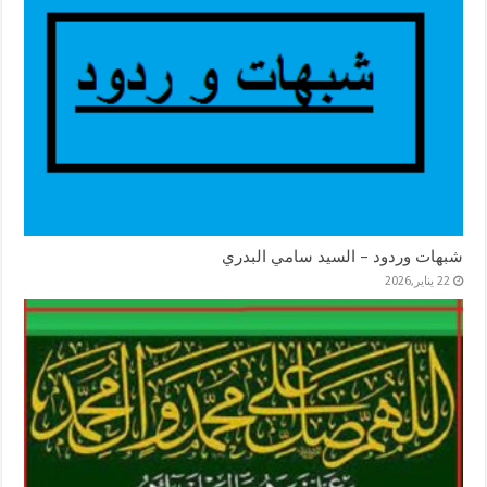
شبهات وردود – السيد سامي البدري
22 يناير,2026