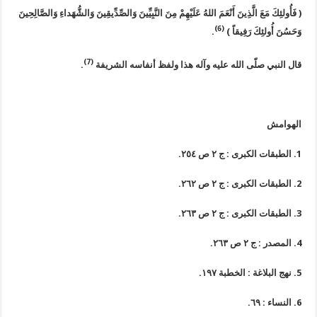
( فَأُولئِكَ مَعَ الَّذِينَ أَنْعَمَ اللهُ عَلَيْهِمْ مِنَ النَّبِيِّينَ وَالصِّدِّيقِينَ وَالشُّهَداءِ وَالصَّالِحِينَ
(6)
وَحَسُنَ أُولئِكَ رَفِيقاً )
.
(7)
قال النبي صلّى الله عليه وآله هذا ولفظ أنفاسه الشريفة
.
الهوامش
1. الطبقات الكبرى : ج ٢ ص ٢٥٤.
2. الطبقات الكبرى : ج ٢ ص ٢٦٢.
3. الطبقات الكبرى : ج ٢ ص ٢٦٣.
4. المصدر : ج ٢ ص ٢٦٣.
5. نهج البلاغة : الخطبة ١٩٧.
6. النساء : ٦٩.