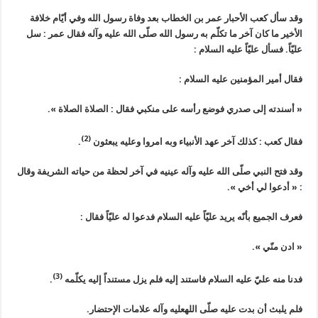
وقد سأل كعب الأحبار عمر بن الخطاب بعد وفاة رسول الله وفي أيّام خلافة
الأخير ما كان آخر ما تكلّم به رسول الله صلّى الله عليه وآله فقال عمر : سل
عليّاً. فسأل عليّاً عليه السلام :
فقال أمير المؤمنين عليه السلام :
« أسندته إلى صدري فوضع رأسه على منكبي فقال : الصلاة الصلاة ».
(2)
فقال كعب : كذلك آخر عهد الأنبياء وبه امروا وعليه يبعثون
.
وقد فتح النبي صلّى الله عليه وآله عينيه في آخر لحظة من حياته الشريفة وقال
: « أدعوا لي أخي ».
فعرف الجميع بأنّه يريد عليّاً عليه السلام فدعوا له عليّاً فقال :
« ادن منّي ».
(3)
فدنا منه عليّ عليه السلام فاستند إليه فلم يزل مستنداً إليه يكلّمه
.
فلم يلبث أن بدت عليه صلّى اللهعليه وآله علامات الإحتضار.