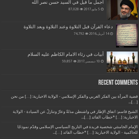
أجمل ما قيل في السيد حسن نصر الله
5 مايو,2017
87,028
دعاء القرآن قبل التلاوة وعند التلاوة وبعد التلاوة
14 أبريل,2016
74,792
أبيات في رثاء الامام الكاظم عليه السلام
10 ديسمبر,2017
59,857
Recent Comments
قضية المرأة بين الفكر الغربي والفكر الإسلامي - الولاية الاخبارية: […] من نحن
[…]...
الشيخ قاسم: اتفاق الإطار في واشنطن مذلةٌ وعارٌ وتنازلٌ عن السيادة - الولاية
الاخبارية: […] *خطاب القائد […]...
الإمام الخامنئي شخصية فريدة في التاريخ السياسي الإسلامي وقدّم نموذجًا
للحاكمية - الولاية الاخبارية: […] *خطاب القائد […]...