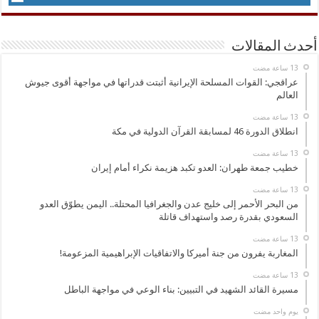
أحدث المقالات
عراقجي: القوات المسلحة الإيرانية أثبتت قدراتها في مواجهة أقوى جيوش
العالم
انطلاق الدورة 46 لمسابقة القرآن الدولية في مكة
خطيب جمعة طهران: العدو تكبد هزيمة نكراء أمام إيران
من البحر الأحمر إلى خليج عدن والجغرافيا المحتلة.. اليمن يطوّق العدو
السعودي بقدرة رصد واستهداف قاتلة
المغاربة يفرون من جنة أميركا والاتفاقيات الإبراهيمية المزعومة!
مسيرة القائد الشهيد في التبيين: بناء الوعي في مواجهة الباطل
‏يوم واحد مضت