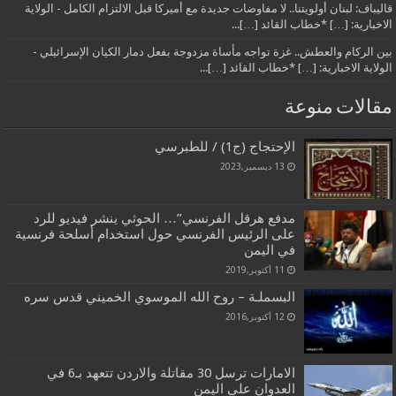
قاليباف: لبنان أولويتنا.. لا مفاوضات جديدة مع أميركا قبل الالتزام الكامل - الولاية
الاخبارية: […] *خطاب القائد […]...
بين الركام والعطش.. غزة تواجه مأساة مزدوجة بفعل دمار الكيان الإسرائيلي -
الولاية الاخبارية: […] *خطاب القائد […]...
مقالات منوعة
الإحتجاج (ج1) / للطبرسي
13 ديسمبر,2023
مدفع هرقل الفرنسي”… الحوثي ينشر فيديو للرد
على الرئيس الفرنسي حول استخدام أسلحة فرنسية
في اليمن
11 أكتوبر,2019
البسملـة – روح الله الموسوي الخميني قدس سره
12 أكتوبر,2016
الامارات ترسل 30 مقاتلة والاردن تتعهد بـ6 في
العدوان على اليمن