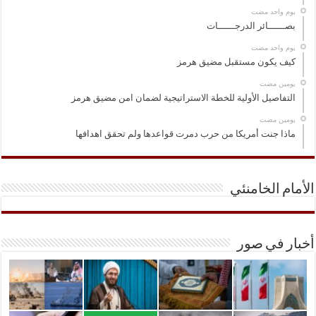
‏يوم واحد مضت
بصــــــائر الدرجــــــات
‏يوم واحد مضت
كيف يكون مستقبل مضيق هرمز
‏يومين مضت
التفاصيل الأولية للخطة الاستراتيجية لضمان امن مضيق هرمز
‏يومين مضت
ماذا جنت أمريكا من حرب دمرت قواعدها ولم تحقق اهدافها
الأمام الخامنئي
أخبار في صور