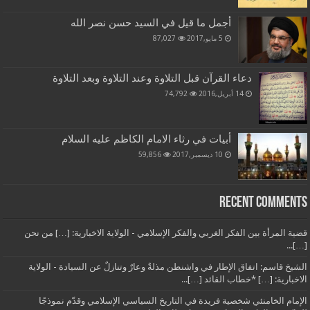
أجمل ما قيل في السيد حسن نصر الله
5 مايو,2017
87,027
دعاء القرآن قبل التلاوة وعند التلاوة وبعد التلاوة
14 أبريل,2016
74,792
أبيات في رثاء الامام الكاظم عليه السلام
10 ديسمبر,2017
59,856
Recent Comments
قضية المرأة بين الفكر الغربي والفكر الإسلامي - الولاية الاخبارية: […] من نحن
[…]...
الشيخ قاسم: اتفاق الإطار في واشنطن مذلةٌ وعارٌ وتنازلٌ عن السيادة - الولاية
الاخبارية: […] *خطاب القائد […]...
الإمام الخامنئي شخصية فريدة في التاريخ السياسي الإسلامي وقدّم نموذجًا