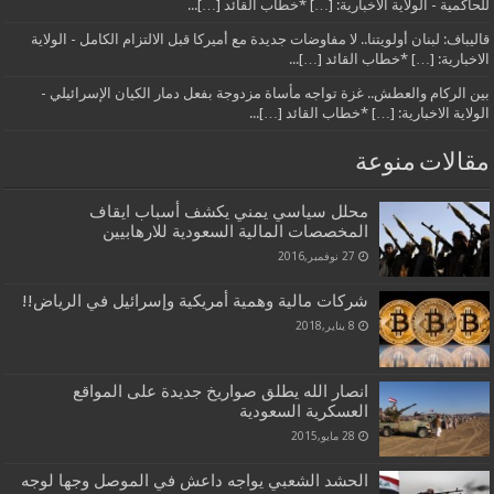
للحاكمية - الولاية الاخبارية: […] *خطاب القائد […]...
قاليباف: لبنان أولويتنا.. لا مفاوضات جديدة مع أميركا قبل الالتزام الكامل - الولاية
الاخبارية: […] *خطاب القائد […]...
بين الركام والعطش.. غزة تواجه مأساة مزدوجة بفعل دمار الكيان الإسرائيلي -
الولاية الاخبارية: […] *خطاب القائد […]...
مقالات منوعة
محلل سياسي يمني يكشف أسباب ايقاف
المخصصات المالية السعودية للارهابيين
27 نوفمبر,2016
شركات مالية وهمية أمريكية وإسرائيل في الرياض!!
8 يناير,2018
انصار الله يطلق صواريخ جديدة على المواقع
العسكرية السعودية
28 مايو,2015
الحشد الشعبي يواجه داعش في الموصل وجها لوجه