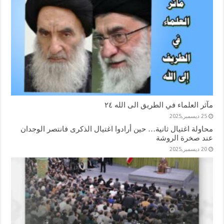
مآثر العلماء في الطريق الى الله ٢٤
25 ديسمبر,2025
محاولة اغتيال ثانية… حين أرادوا اغتيال الذكرى فانتصر الوجدان
عند صخرة الروشة
20 ديسمبر,2025