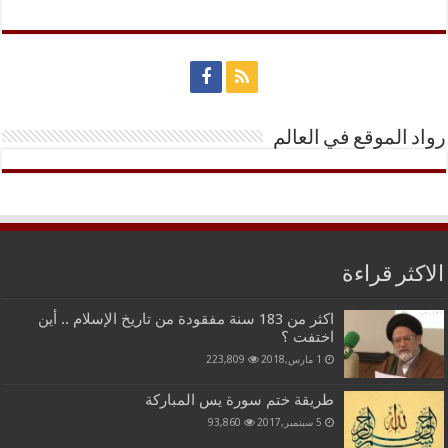
رواد الموقع في العالم
الاكثر قراءة
اكثر من 183 سنة مفقودة من تاريخ الإسلام .. أين
اختفت ؟
1 مارس,2018
223,809
طريقة ختم سورة يس المباركة
5 سبتمبر,2017
93,860