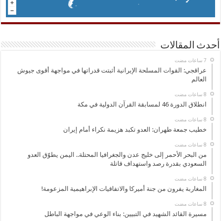
أحدث المقالات
عراقجي: القوات المسلحة الإيرانية أثبتت قدراتها في مواجهة أقوى جيوش
العالم
انطلاق الدورة 46 لمسابقة القرآن الدولية في مكة
خطيب جمعة طهران: العدو تكبد هزيمة نكراء أمام إيران
من البحر الأحمر إلى خليج عدن والجغرافيا المحتلة.. اليمن يطوّق العدو
السعودي بقدرة رصد واستهداف قاتلة
المغاربة يفرون من جنة أميركا والاتفاقيات الإبراهيمية المزعومة!
مسيرة القائد الشهيد في التبيين: بناء الوعي في مواجهة الباطل