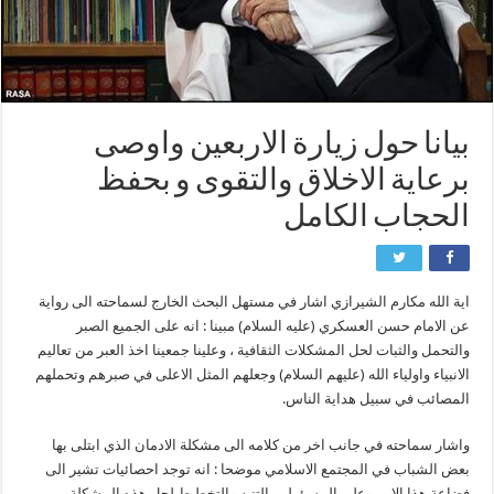
بيانا حول زيارة الاربعين واوصى
برعاية الاخلاق والتقوى و بحفظ
الحجاب الكامل
اية الله مكارم الشيرازي اشار في مستهل البحث الخارج لسماحته الى رواية
عن الامام حسن العسكري (عليه السلام) مبينا : انه على الجميع الصبر
والتحمل والثبات لحل المشكلات الثقافية ، وعلينا جمعينا اخذ العبر من تعاليم
الانبياء واولياء الله (عليهم السلام) وجعلهم المثل الاعلى في صبرهم وتحملهم
المصائب في سبيل هداية الناس.
واشار سماحته في جانب اخر من كلامه الى مشكلة الادمان الذي ابتلى بها
بعض الشباب في المجتمع الاسلامي موضحا : انه توجد احصائيات تشير الى
فضاعة هذا الامر وعلى المسؤولين التنبه والتخطيط لحل هذه المشكلة