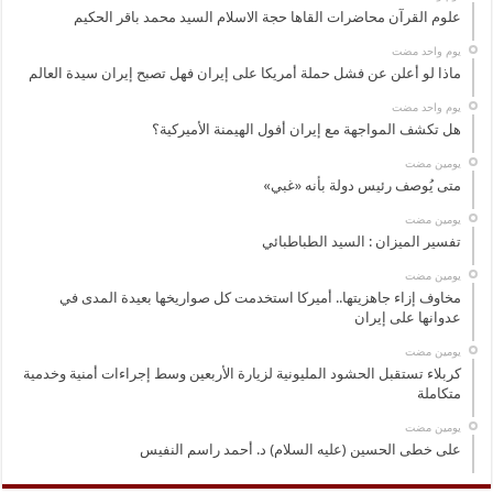
علوم القرآن محاضرات القاها حجة الاسلام السيد محمد باقر الحكيم
‏يوم واحد مضت
ماذا لو أعلن عن فشل حملة أمريكا على إيران فهل تصبح إيران سيدة العالم
‏يوم واحد مضت
هل تكشف المواجهة مع إيران أفول الهيمنة الأميركية؟
‏يومين مضت
متى يُوصف رئيس دولة بأنه «غبي»
‏يومين مضت
تفسير الميزان : السيد الطباطبائي
‏يومين مضت
مخاوف إزاء جاهزيتها.. أميركا استخدمت كل صواريخها بعيدة المدى في
عدوانها على إيران
‏يومين مضت
كربلاء تستقبل الحشود المليونية لزيارة الأربعين وسط إجراءات أمنية وخدمية
متكاملة
‏يومين مضت
على خطى الحسين (عليه السلام) د. أحمد راسم النفيس