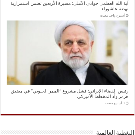
آية الله العظمى جوادي الآملي: مسيرة الأربعين تضمن استمرارية
نهضة عاشوراء
‏أسبوع واحد مضت
رئيس القضاء الإيراني: فشل مشروع “الممر الجنوبي” في مضيق
هرمز وأد المخطط الأميركي
التغطية العالمية