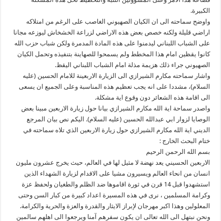
الكبيرة.
واوضح سماحته الى ان الكيان الصهيوني الغاصب على الرغم من امتلاكه
اراضي قليلة ولكنه خصص بعض هذه الاراضي لزراعة الخشخاش ليوزعه مجانا
على الشباب اللبناني ليدمنوا على هذه المادة المدمرة ولكن شباب حزب الله
كانوا يقظين امام هذا المخطط ولم يسمحوا للصهاينة بتنفيذه وتحمل الكيان
الصهيوني جراء ذلك هزيمة مذلة امام الشباب اللبناني اليقظ.
واشار سماحته مكارم الشيرازي الى الزيارة الاربعينة للامام الحسين (عليه
السلام)، مشددا على انه يجب تعظيم هذه المناسبة وعلى الجميع ان يسعى
الى اقامة هذه الشعائر دون وقوع اية مشكلة.
واصدر سماحة اية الله مكارم الشيرازي بيانا حول زيارة الاربعين مبينا بعض
الوصايا لزوار ابي عبدالله الحسين (عليه السلام). اليكم نص بيان المرجع
الديني اية الله مكارم الشيرازي حول زيارة الاربعين الذي تلاه سماحته في
ختام البحث الخارج :
بسم الله الرحمن الرحيم
الاربعين الحسيني يعد نهضة لا مثيل لها في العالم، حيث يخرج عشرون مليون
انسان من انحاء العالم ويسيرون مشيا على الاقدام لزيارة الشهداء الذين
استشهدوا قبل 14 قرن في ثورة اقاموها ضد الظلم والطغيان ولحفظ عزة
وكرامة المسلمين ، نرى في هذه المسيرة اعداد كبيرة من كبار السن وحتى
المعلولين وهذا اكبر مهرجان لإبراز الايثار والقدرة والعزة والحرية والكرامة.
ونحن نبتهل الى الله تعالى ان يكون سفرهم آمنا ويرجعوا الى اهلهم سالمين