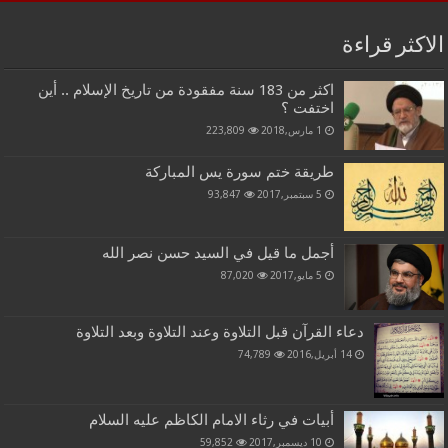
الاكثر قراءة
اكثر من 183 سنة مفقودة من تاريخ الإسلام .. أين
اختفت ؟
1 مارس,2018
223,809
طريقة ختم سورة يس المباركة
5 سبتمبر,2017
93,847
أجمل ما قيل في السيد حسن نصر الله
5 مايو,2017
87,020
دعاء القرآن قبل التلاوة وعند التلاوة وبعد التلاوة
14 أبريل,2016
74,789
أبيات في رثاء الامام الكاظم عليه السلام
10 ديسمبر,2017
59,852