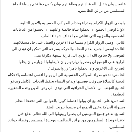
غانمين وان يتقبل الله عباداتهم وطاعاتهم ،وان يكون دعاءهم وسيلة لنجاة
المسلمين من براثن الظالمين.
واوصي الزوار الكرام ومدراء وخدام المواكب الحسينية بالامور التالية.
الاول: اوصي الجميع ان يعملوا بنياة خالصة وعليهم ان يجتنبوا من الدعايات
الشخصية والحزبية التي تتنافى مع اهداف شهداء الطف.
الثاني: اوصي الزوار الكرام بمساعدة الاخرين والعمل على حل مشكلاتهم.
الثالث: اوصي الجميع بعدم العجلة والحركة بسرعة التي تمكن ان تؤدي الى
الفوضى ولا سامح الله ان تؤدي الى كارثة شبيهة بكارثة منى.
الرابع: على الجميع ان يقصروا زيارتهم وان لا يطولوا الزيارة وان يخلوا
الضريح الى الاخرين وان يعملوا بامر” زر وانصرف”.
الخامس: ندعو مدراء المواكب الحسينية الى ان يولوا اقصى اهتمامه بالاحكام
الدينية كالصلاة في وقت فضيلتها وندعو النساء بحفظ الحجاب الكامل وندعو
الجميع التجنب من الاعمال الخرافية التي تؤدي الى وهن الدين وهذه الشعيرة
العظيمة .
السادس: على الجميع ان يولوا اهتماما كبيرا بالقوانين التي تحفظ النظم
وسيولة الحركة وعلى الجميع ان يجتنبوا تلويث البيئة.
السابع: ندعو جميع المؤمنين ان يصلوا ويبتهلوا الى الله تعالى لدفع فتن
الاعداء ونجاة المظلومين من براثن الظالمين ووحدة المسلمين وقضاء حوائح
المسلمين.