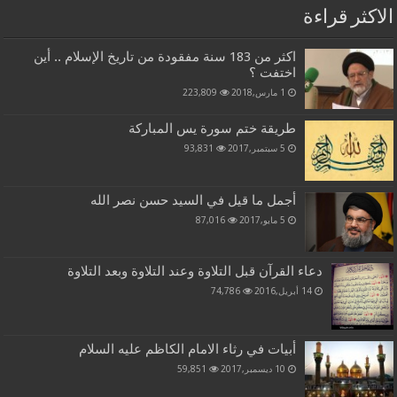
الاكثر قراءة
اكثر من 183 سنة مفقودة من تاريخ الإسلام .. أين
اختفت ؟
1 مارس,2018
223,809
طريقة ختم سورة يس المباركة
5 سبتمبر,2017
93,831
أجمل ما قيل في السيد حسن نصر الله
5 مايو,2017
87,016
دعاء القرآن قبل التلاوة وعند التلاوة وبعد التلاوة
14 أبريل,2016
74,786
أبيات في رثاء الامام الكاظم عليه السلام
10 ديسمبر,2017
59,851