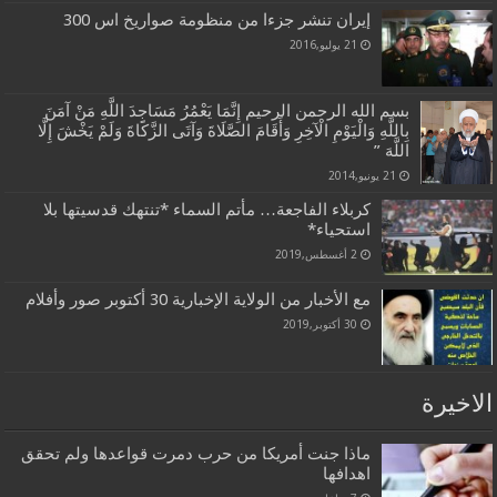
إيران تنشر جزءا من منظومة صواريخ اس 300
21 يوليو,2016
بسم الله الرحمن الرحيم إِنَّمَا يَعْمُرُ مَسَاجِدَ اللَّهِ مَنْ آمَنَ
بِاللَّهِ وَالْيَوْمِ الْآخِرِ وَأَقَامَ الصَّلَاةَ وَآتَى الزَّكَاةَ وَلَمْ يَخْشَ إِلَّا
اللَّهَ ”
21 يونيو,2014
كربلاء الفاجعة… مأتم السماء *تنتهك قدسيتها بلا
استحياء*
2 أغسطس,2019
مع الأخبار من الولاية الإخبارية 30 أكتوبر صور وأفلام
30 أكتوبر,2019
الاخيرة
ماذا جنت أمريكا من حرب دمرت قواعدها ولم تحقق
اهدافها