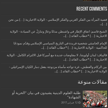
Recent Comments
قضية المرأة بين الفكر الغربي والفكر الإسلامي - الولاية الاخبارية: […] من نحن
[…]...
الشيخ قاسم: اتفاق الإطار في واشنطن مذلةٌ وعارٌ وتنازلٌ عن السيادة - الولاية
الاخبارية: […] *خطاب القائد […]...
الإمام الخامنئي شخصية فريدة في التاريخ السياسي الإسلامي وقدّم نموذجًا
للحاكمية - الولاية الاخبارية: […] *خطاب القائد […]...
قاليباف: لبنان أولويتنا.. لا مفاوضات جديدة مع أميركا قبل الالتزام الكامل - الولاية
الاخبارية: […] *خطاب القائد […]...
بين الركام والعطش.. غزة تواجه مأساة مزدوجة بفعل دمار الكيان الإسرائيلي -
الولاية الاخبارية: […] *خطاب القائد […]...
مقالات منوعة
طلبة العلوم الدينية يشيدون في بيان “الحرية أو
الشهادة”
12 فبراير,2017