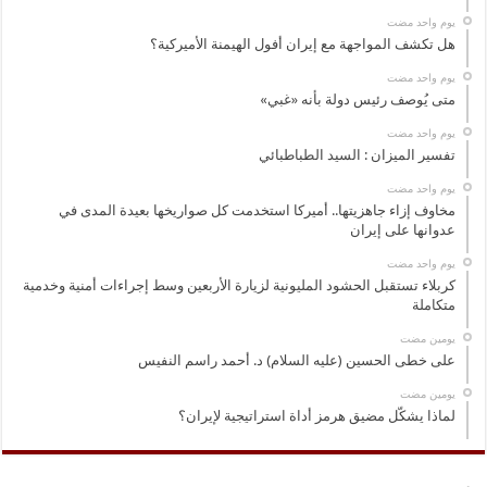
‏يوم واحد مضت
هل تكشف المواجهة مع إيران أفول الهيمنة الأميركية؟
‏يوم واحد مضت
متى يُوصف رئيس دولة بأنه «غبي»
‏يوم واحد مضت
تفسير الميزان : السيد الطباطبائي
‏يوم واحد مضت
مخاوف إزاء جاهزيتها.. أميركا استخدمت كل صواريخها بعيدة المدى في
عدوانها على إيران
‏يوم واحد مضت
كربلاء تستقبل الحشود المليونية لزيارة الأربعين وسط إجراءات أمنية وخدمية
متكاملة
‏يومين مضت
على خطى الحسين (عليه السلام) د. أحمد راسم النفيس
‏يومين مضت
لماذا يشكّل مضيق هرمز أداة استراتيجية لإيران؟