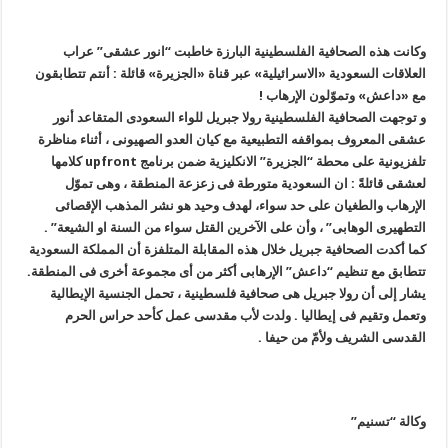
وکانت هذه الصحافیة الفلسطینیة البارزة خاطبت “انور عشقی” عراب
العلاقات السعودیة «الاسرائیلیة» عبر قناة «الجزیرة» قائلة : أنتم تتطابقون
مع «داعش» وتموّلون الإرهاب !
و توجهت الصحافیة الفلسطینیة رولا جبریل للواء السعودی المتقاعد أنور
عشقی المعروف بمواقفه التطبیعیة مع کیان العدو الصهیونی ، أثناء مناظرة
تلفزیونیة على محطة “الجزیرة” الانکلیزیة ضمن برنامج upfront کلامها
لعشقی قائلةً : ان السعودیة متورطة فی زعزعة المنطقة ، وهی تموّل
الإرهاب والطغیان على حد سواء، لهدف وحید هو نشر المذهب الإقصائی
التطهیری الوهابی” ، وأن على الآخرین القتل سواء من السنة او الشیعة” .
کما أکدت الصحافیة جبریل خلال هذه المقابلة المتلفزة أن المملکة السعودیة
تتطابق مع تنظیم “داعش” الإرهابی أکثر من أی مجموعة أخرى فی المنطقة.
یشار إلى أن رولا جبریل هی صحافیة فلسطینیة ، تحمل الجنسیة الإیطالیة
وتعمل وتقیم فی إیطالیا . ولدت لأب مقدسی عمل کأحد حراس الحرم
القدسی الشریف ولأمّ من حیفا .
وکالة “تسنیم”