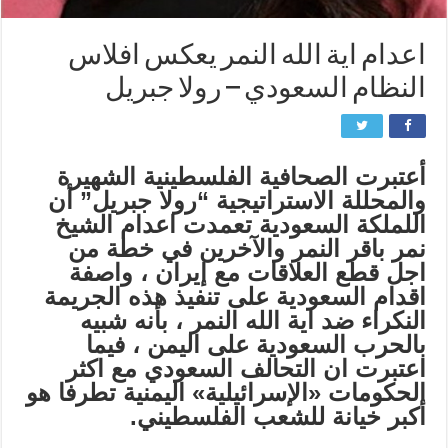
اعدام اية الله النمر يعكس افلاس
النظام السعودي – رولا جبريل
أعتبرت الصحافية الفلسطينية الشهيرة
والمحللة الاستراتيجية “رولا جبريل” أن
اللملكة السعودية تعمدت اعدام الشيخ
نمر باقر النمر والآخرين في خطة من
اجل قطع العلاقات مع إيران ، واصفة
اقدام السعودية على تنفيذ هذه الجريمة
النكراء ضد اية الله النمر ، بأنه شبيه
بالحرب السعودية على اليمن ، فيما
اعتبرت ان التحالف السعودي مع اكثر
الحكومات «الإسرائيلية» اليمنية تطرفا هو
أكبر خيانة للشعب الفلسطيني.