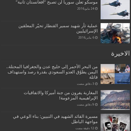
موسكو تعلن سوريا لن تصبح “أفغانستان ثانية”
24 مايو,2016
عملية ثأر شهيد سمير القنطار تحيّر المعلقين
الإسرائيليين
6 يناير,2016
الاخيرة
من البحر الأحمر إلى خليج عدن والجغرافيا المحتلة..
اليمن يطوّق العدو السعودي بقدرة رصد واستهداف
قاتلة
المغاربة يفرون من جنة أميركا والاتفاقيات
الإبراهيمية المزعومة!
مسيرة القائد الشهيد في التبيين: بناء الوعي في
مواجهة الباطل