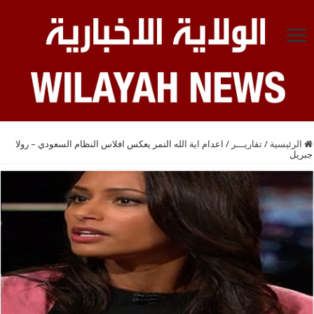
الرئيسية
/
تقاريـــر
/
اعدام اية الله النمر يعكس افلاس النظام السعودي – رولا
جبريل