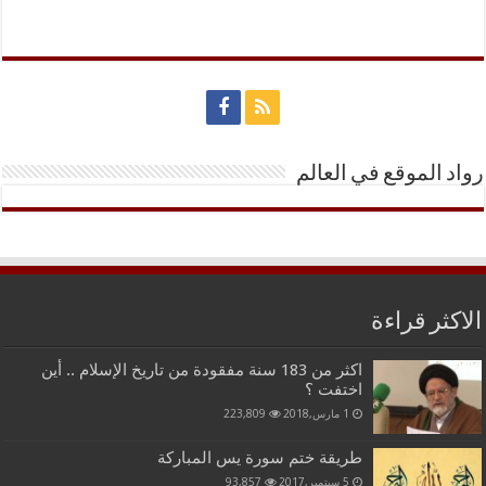
رواد الموقع في العالم
الاكثر قراءة
اكثر من 183 سنة مفقودة من تاريخ الإسلام .. أين
اختفت ؟
1 مارس,2018
223,809
طريقة ختم سورة يس المباركة
5 سبتمبر,2017
93,857