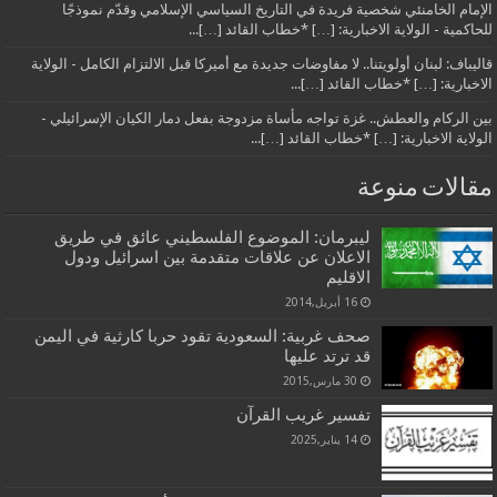
الإمام الخامنئي شخصية فريدة في التاريخ السياسي الإسلامي وقدّم نموذجًا
للحاكمية - الولاية الاخبارية: […] *خطاب القائد […]...
قاليباف: لبنان أولويتنا.. لا مفاوضات جديدة مع أميركا قبل الالتزام الكامل - الولاية
الاخبارية: […] *خطاب القائد […]...
بين الركام والعطش.. غزة تواجه مأساة مزدوجة بفعل دمار الكيان الإسرائيلي -
الولاية الاخبارية: […] *خطاب القائد […]...
مقالات منوعة
ليبرمان: الموضوع الفلسطيني عائق في طريق
الاعلان عن علاقات متقدمة بين اسرائيل ودول
الاقليم
16 أبريل,2014
صحف غربية: السعودية تقود حربا كارثية في اليمن
قد ترتد عليها
30 مارس,2015
تفسير غريب القرآن
14 يناير,2025