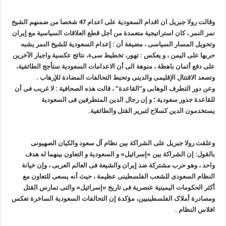
وقالت رولا جبریل ان اقدام السعودیة على اعدام 47 شخصا من ضمنهم الشیخ
نمر النمر ، کان استراتیجیة متعمدة من أجل قطع العلاقات السیاسیة مع إیران
وتحویل المسار السیاسی ، مضیفة أن : إعدام السعودیة للشیخ النمر یشبه
حربها على الیمن ، و یعکس : تهور، تخطیط سیء، نتائج عکسیة واجبار الآخرین
على دفع أثمان باهظة ، منوهة الى أن الاعدامات السعودیة ستأجج الطائفیة،
وتصعد الاقتتال الإقلیمی والدینی وتحبط التحالفات المضادة للإرهاب .
وعن دور التطرف الوهابی و”القاعدة” ، قالت هذه الصحافیة : لا غریب فی أن
للقاعدة جذور سعودیة ؛ و إن رجال الدین المتطرفین فی السعودیة
یستخدمون الدین کسلاح لتبریر القتل والطائفیة.
وعلقت رولا جبریل على الشراکة بین نظام آل سعود والکیان الصهیونی
بالقول: إن الشراکة بین «إسرائیل» و السعودیة و التعاون بینهما له هدف
واحد ، وهو حرب مشترکة ضد إیران والشیعة فی العالم العربی ، وإن خیانة
النظام السعودی للشعب الفلسطینی عظیمة ، حیث أنه یسعى للتعاون مع
أکثر الحکومات الیمینیة عنصریة فی تاریخ «إسرائیل» والتی تمارس القتل
ومصادرة أملاک الفلسطینیین، مؤکدة إن التحالفات السعودیة الساخرة تعکس
افلاس النظام .