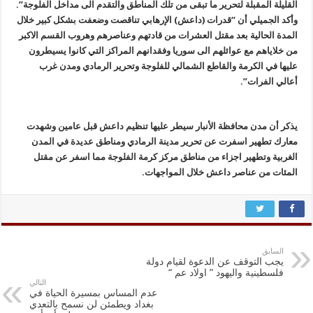
القليلة المقبلة لتحرير ما تبقى من تلك المناطق والتقدم الى مداخل الفلوجة”.
وأكد الجميلي أن “قدرات (داعش) الإرهابي تناقصت وضعفت بشكل كبير خلال
المدة الحالية بعد مقتل العشرات من قادتهم وعناصرهم وهروب القسم الاكبر
من خلاياهم مع عوائلهم الى سوريا وفقدانهم المراكز التي كانوا يسيطرون
عليها في الكرمة والقاطع الشمالي للفلوجة وتحرير الرمادي ومدن غرب
أعالي الفرات”.
يذكر أن مدن محافظة الأنبار سيطر عليها تنظيم داعش قبل عامين وشهدت
معارك تطهير اسفرت عن تحرير مدينة الرمادي ومناطق عديدة في المدن
الغربية وتطهير اجزاء من مناطق مركز كرمة الفلوجة مما اسفر عن مقتل
المئات من عناصر داعش خلال المواجهات.
السابق
يجب التوقف عن الدعوة لقيام دولة
فلسطينية واليهود ” اولاد عم “
التالي
عدم المساس بمسيرة الحياة في
بغداد ويطمئن لن نسمح بالتعدي