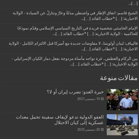
[…]...
الشيخ قاسم: اتفاق الإطار في واشنطن مذلةٌ وعارٌ وتنازلٌ عن السيادة - الولاية
الاخبارية: […] *خطاب القائد […]...
الإمام الخامنئي شخصية فريدة في التاريخ السياسي الإسلامي وقدّم نموذجًا
للحاكمية - الولاية الاخبارية: […] *خطاب القائد […]...
قاليباف: لبنان أولويتنا.. لا مفاوضات جديدة مع أميركا قبل الالتزام الكامل - الولاية
الاخبارية: […] *خطاب القائد […]...
بين الركام والعطش.. غزة تواجه مأساة مزدوجة بفعل دمار الكيان الإسرائيلي -
الولاية الاخبارية: […] *خطاب القائد […]...
مقالات منوعة
حيرة العدو: نضرب إيران أو لا؟
10 ديسمبر,2021
العفو الدولية تدعو لإيقاف سفينة تحمل معدات
عسكرية إلى كيان الاحتلال
20 ديسمبر,2025