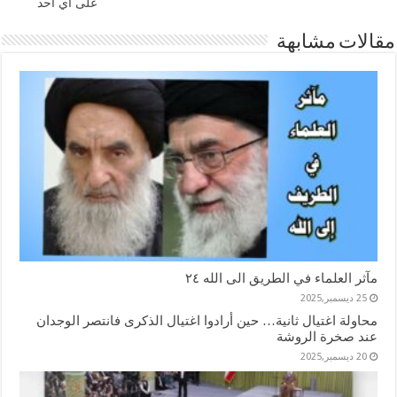
على أي أحد
مقالات مشابهة
مآثر العلماء في الطريق الى الله ٢٤
25 ديسمبر,2025
محاولة اغتيال ثانية… حين أرادوا اغتيال الذكرى فانتصر الوجدان
عند صخرة الروشة
20 ديسمبر,2025