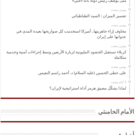
متى يُوصف رئيس دولة بأنه «غبي»
‏يومين مضت
تفسير الميزان : السيد الطباطبائي
‏يومين مضت
مخاوف إزاء جاهزيتها.. أميركا استخدمت كل صواريخها بعيدة المدى في
عدوانها على إيران
‏يومين مضت
كربلاء تستقبل الحشود المليونية لزيارة الأربعين وسط إجراءات أمنية وخدمية
متكاملة
‏يومين مضت
على خطى الحسين (عليه السلام) د. أحمد راسم النفيس
لماذا يشكّل مضيق هرمز أداة استراتيجية لإيران؟
الأمام الخامنئي