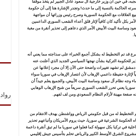
به، في حين أن وزير خارجية آل سعود عادل الجبير لم يتخذ موقفاً
رته الحاكمة بالنسبة إلى ما حدث! وتجدر الإشارة هنا إلى أن حكومة
طبيع العلاقات مع الحكومة السورية وصرح رئيس وزرائها أن مواجهة
أمر بكل تأكيد كان كافياً لإثار قلق أعداء الشعب السوري الداعمين
 وساسة البيت الأبيض الأمر الذي دعاهم إلى تحذير أنقرة من مغبة
ا.
رع قد تم التخطيط له بشكل أجمع الخبراء على سذاجته مما يعني أنه
تحذير للحكومة التركية بشأن نهجها السياسي الجديد الذي أعلنت عنه
 دمشق لم تشهد تغييرات واضحة حتى الآن إلا أن مجرد إعلانها عن
ياً لإثارة حفيظة داعمي الإرهاب لأن انتصار الإرهاب في سوريا سواء
 وجه نظام آل سعود وساسة البيت الأبيض، والجميع يعلم جيداً أن
ي سوريا يعني تحرر الشعب السوري سريعاً من شبح الإرهاب الوهابي
جه صفعة مهينة لأزلام النظام السعودي ومن لف لفهم.
رواد 
تم التخطيط له من قبل حكومتي الرياض وواشنطن بهدف الانتقام من
جاه الحكومة الشرعية في سوريا، حيث يروم الأمريكان وأتباعهم تحذير
ية في تركبا بكل سهولة كما فعلوا في سوريا ما لم تبق أنقرة داعمة
مشروع الشرق الأوسط الكبير والرياض تحلم بتأسيس جيش إقليمي