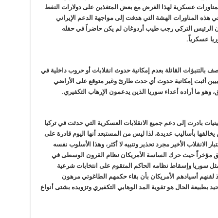
ناورات عسكرية لهذا الغرض مع بعض المتغذين على دولارات النفط
 في هذه المناورات الهشة التي هدفت إلى مواجهة الدعم الإيراني
الرئيس التركي رجب طيب أردوغان لم يكن حاضراً في حفله
يا عسكرياً.
ف بالتنبؤات القائلة بعدم إمكانية حدوث انقلابات أو حروب داخلية في
لابيين أثبت إمكانية حدوث أي حدث طارئ وغير متوقع على الأراضي
 وهو ما أراده أعداء سوريا الذين يدعمون الإرهاب التكفيري.
تينيات بادرت إلى دعم جميع الانقلابات العسكرية التي حدثت في تركيا
يخالفها بأساليب عديدة، لذا ليس من المستبعد أنها اليوم قادرة على
ر الانقلاب الأخير مجرد تحذير وتنبيه لا أكثر، وهذا الأسلوب نفسه
 مؤخراً حيث حرك الساسة الأمريكان نظام القرون الوسطى في
مثل سوريا وإسقاط نظامه الحاكم المتقوم على انتخابات شرعية
لقنهم أسيادهم الأمريكان بأن بقاء حكمهم الطاغوتي مرهون
د بطبيعة الحال هو تقوية المد الوهابي التكفيري وتزويده بشتى أنواع