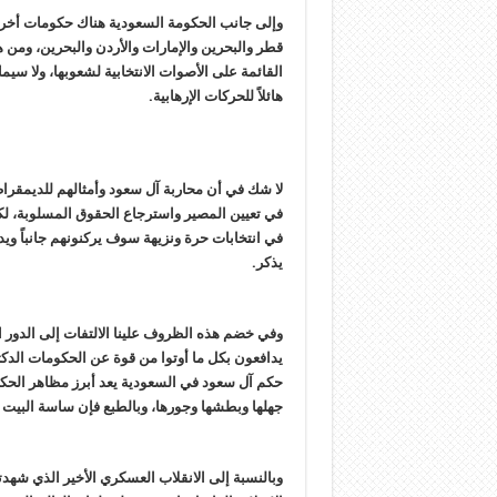
وإلى جانب الحكومة السعودية هناك حكومات أخرى
قطر والبحرين والإمارات والأردن والبحرين، ومن
القائمة على الأصوات الانتخابية لشعوبها، ولا سيم
هائلاً للحركات الإرهابية.
لا شك في أن محاربة آل سعود وأمثالهم للديمقرا
في تعيين المصير واسترجاع الحقوق المسلوبة، لكو
في انتخابات حرة ونزيهة سوف يركنونهم جانباً وي
يذكر.
وفي خضم هذه الظروف علينا الالتفات إلى الدور اله
يدافعون بكل ما أوتوا من قوة عن الحكومات الدك
حكم آل سعود في السعودية يعد أبرز مظاهر الح
جهلها وبطشها وجورها، وبالطبع فإن ساسة البيت ا
وبالنسبة إلى الانقلاب العسكري الأخير الذي شهدت