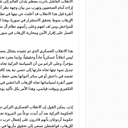
الانقلاب الفاشل بادرت معظم بلدان العالم إلى شج
إزاءه أمام الصحفيين وتهرب من بيان وجهة نظر أس
أنقرة قبل هذا الانقلاب قد أعلنت عن نيتها في ت
الإرهاب منوط بتحقق الاستقرار في سوريا، وهذا ال
للدواعش ومن لف لفهم وعلى رأسهم نظام آل سعود
العمل على إقرار الأمن ومحاربة الإرهاب في سوري
هذا الانقلاب العسكري الذي تم تنفيذه بشكل متس
ليس انقلاباً عسكرياً جاداً وحقيقياً، وإنما مجرد 
مؤخراً، وعلى الرغم من أن السياسة التركية تجاه
تبديل سوء نيتها تجاه جارتها إلى حسن نية يعد كاف
تجسد في داعش أو في سائر أخواتها يعني حفظ ماء
تغيير أنقرة لسياساتها تجاه الإرهاب الداعشي ف
التكفيري وبوقت قياسي، وهذا الأمر بكل تأكيد يو
إذن، يمكن القول إن الانقلاب العسكري التركي 
الحكومة التركية بعد أن أبدت نوعاً من المرونة ت
حكومة أردوغان بأنهم قادرون على إشعال حرب داخل
للإرهاب، فواشنطن تسعى إلى تحقيق مآربها في 