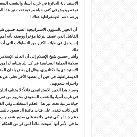
الاستبدادية الجائرة في غرب آسيا، والشعب السعو
نوعه ويعيش في كنف حياة مرعبة تحت نير هذا الحكم
بزعم دعم الديمقراطية هناك!
أن الخبير بالشؤون الاستراتيجية السيد حسين شي
الفاشل الذي عصف بتركيا مؤخراً ووصفه بأنه أهم 
إنه يحمل في طياته الكثير من التساؤلات التي أ
ذلك.
وأشار حسين شيخ الإسلام إلى أن العالم الإسلامي
سلامة العملية السياسية في كل بلد يتبناه، لذا 
الاستبدادي والدكتاتوري، وقال إن بعض بلدان ال
الديمقراطية، في حين أن بعضها الآخر تخلى عن ه
واحترام شعوبهم.
وصرح هذا الخبير الاستراتيجي قائلاً: لا يختلف اث
في غرب آسيا، والشعب السعودي محروم من تقرير 
حياة مرعبة تحت نير هذا الحكم المتخلف، وفي الف
التي كانت تتغذى على فتات مائدة آل سعود بالتس
دعم جاد لها كي تبقى جاثمة على صدور شعوبها رغم
ما في الأمر أنها أصبحت ملاذاً لمن فر من الحكام ا