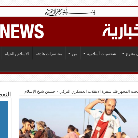
 متنوع
شخصيات أسلامية
من
محاضرات هادفة
الاسلام والحياة
 تحت المجهر فك شفرة الانقلاب العسكري التركي – حسين شيخ الإسلام
التغط