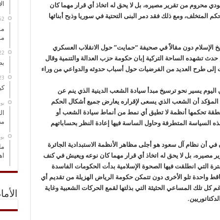
ال
دي محروم من تقرير مصيره، بل لا يحق له اتخاذ أي قرار مهما كان
 المتخلف، ومع ذلك فقد دمر البنى التحتية في سوريا وذبح أبنائها
مس
مو
خ الإسلام دون مقالاً في صحيفة “حمايت” حول الانقلاب العسكري
حدث تشهده الساحة التركية إبان حكومة حزب العدالة والتنمية وقال
بص
دت إلى طرح العديد من الفرضيات حول أسباب حدوثه والدواعي من وراء
كي
 اليوم يسير نحو ترسيخ مبدأ سيادة الشعب الدينية الذي ينم عن
من المؤكد أن الشعب الذي يسعى لإقراره يعارض جميع أشكال الحكم
‏ي
منطقة تحكمها أنظمة لا تطيق أي نمط من أنماط سيادة الشعب أو
ال
مض
ذه السياسة المتطرفة وحاول الساسة فيها إعادة النظر بحساباتهم
‏ي
نان في أن نظام آل سعود هو أجلى مظاهر الأنظمة الاستبدادية الجائرة
ما
مصيره، بل لا يحق له اتخاذ أي قرار مهما كان نوعه ويعيش في كنف
اه
ترة التي انطلقت فيها الصحوة الإسلامية بدأت الحكومات الفاسدة
اقط واحدة تلو الأخرى دون تتمكن حكومة الرياض الهزيلة من تقديم أي
 كل تلك المساعي الحثيثة التي بذلتها لقمع الحركات الشعبية وغاية
الأما
لدكتاتوريين.