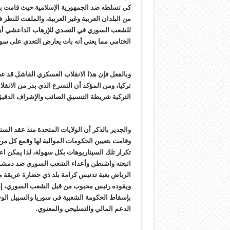
كي تسلطه ضد الجمهورية الإسلامية حيث قامت بم
من البلدان العربية وغير العربية، والملفت للنظر
للشعب السوري في التصدي للإرهاب الداعشي أن 
الختامي مما يعني أنه بات يعارض التعدي على سور
وبالفعل فإن هذا الانقلاب العسكري الفاشل قد عص
تركيا، ومن المؤكد أن التسرع الذي بدر من الانق
التركية شريطة التنسيق الصائب والإشراف الدقيق،
والجدير بالذكر أن الولايات المتحدة منذ عقد الس
وقامت بتعيين الحكومات الموالية لها وقمع كل من 
تكرار تلك السيناريوهات بكل سهولة، لذا يمكن اعتبا
اتبعته واشنطن وأعداء الشعب السوري ضد دمشق
الرياض بغية تدنيس كرامة بلد ذي حضارة عريقة 
ويقوده رئيس محبوب من قبل الشعب السوري، إذ 
بإسقاط الحكومة الشعبية في سوريا والسبيل الوحي
الدعم المالي والتسليحي والمعنوي.