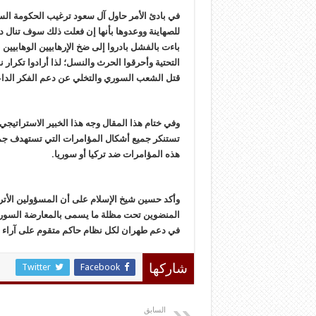
في بادئ الأمر حاول آل سعود ترغيب الحكومة السو
للصهاينة ووعدوها بأنها إن فعلت ذلك سوف تنال دعما
باءت بالفشل بادروا إلى ضخ الإرهابيين الوهابيين
التحتية وأحرقوا الحرث والنسل؛ لذا أرادوا تكرار
قتل الشعب السوري والتخلي عن دعم الفكر الدا
وفي ختام هذا المقال وجه هذا الخبير الاستراتيجي
تستنكر جميع أشكال المؤامرات التي تستهدف جميع
هذه المؤامرات ضد تركيا أو سوريا.
وأكد حسين شيخ الإسلام على أن المسؤولين الأترا
المنضوين تحت مظلة ما يسمى بالمعارضة السوري
في دعم طهران لكل نظام حاكم متقوم على آراء 
Twitter
Facebook
شاركها
السابق