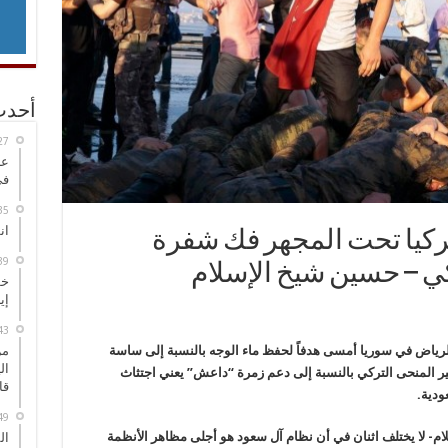
أحدث
عر
في
انطلاق
ركيا تحت المجهر فك شفرة
كي – حسين شيخ الإسلام
خط
إي
لرياض في سوريا أمسى هدفاً لحفظ ماء الوجه بالنسبة إلى ساسة
من
ال
ير المنحى التركي بالنسبة إلى دعم زمرة “داعش” يعني اجتثاث
قا
ودية.
ام- لا يختلف اثنان في أن نظام آل سعود هو أجلى مظاهر الأنظمة
ال