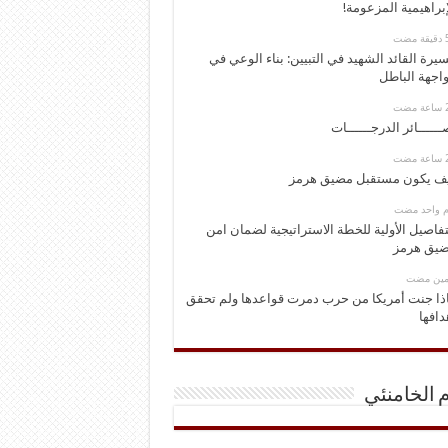
إبراهيمية المزعومة!
يرة القائد الشهيد في التبيين: بناء الوعي في
اجهة الباطل
ــــــائر الدرجــــــات
ف يكون مستقبل مضيق هرمز
وم واحد مضت
تفاصيل الأولية للخطة الاستراتيجية لضمان امن
يق هرمز
ومين مضت
ذا جنت أمريكا من حرب دمرت قواعدها ولم تحقق
دافها
م الخامنئي